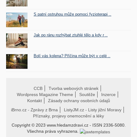
S patní ostruhou může pomoci fyzioterapi ..
Jak po ránu rozhýbat ztuhlé tělo a kdy r ..
Bolí vás kolena? Příčina může být v celé ..
CCB
Tvorba webových stránek
Wordpress Magazine Theme
Soutěže
Inzerce
Kontakt
Zásady ochrany osobních údajů
iBrno.cz - Zprávy z Brna
ListyJM.cz - Listy jižní Moravy
Příznaky, projevy onemocnění a léky
Copyright © 2023 www.hledamzdravi.cz - ISSN 2336-5080.
Všechna práva vyhrazena.