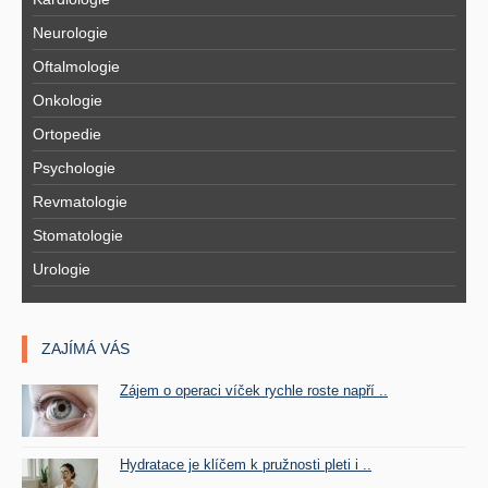
Neurologie
Oftalmologie
Onkologie
Ortopedie
Psychologie
Revmatologie
Stomatologie
Urologie
ZAJÍMÁ VÁS
Zájem o operaci víček rychle roste napří ..
Hydratace je klíčem k pružnosti pleti i ..