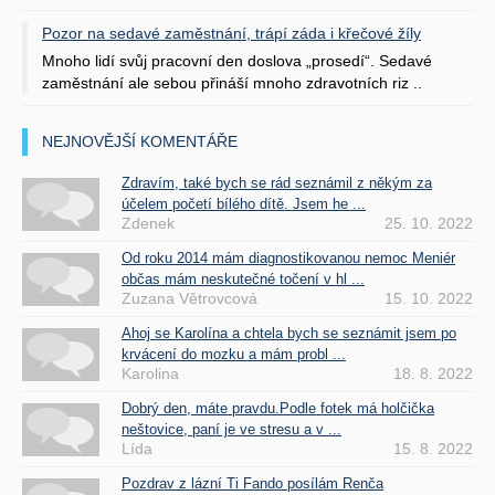
Pozor na sedavé zaměstnání, trápí záda i křečové žíly
Mnoho lidí svůj pracovní den doslova „prosedí“. Sedavé
zaměstnání ale sebou přináší mnoho zdravotních riz ..
NEJNOVĚJŠÍ KOMENTÁŘE
Zdravím, také bych se rád seznámil z někým za
účelem početí bílého dítě. Jsem he ...
Zdenek
25. 10. 2022
Od roku 2014 mám diagnostikovanou nemoc Meniér
občas mám neskutečné točení v hl ...
Zuzana Větrovcová
15. 10. 2022
Ahoj se Karolína a chtela bych se seznámit jsem po
krvácení do mozku a mám probl ...
Karolina
18. 8. 2022
Dobrý den, máte pravdu.Podle fotek má holčička
neštovice, paní je ve stresu a v ...
Lída
15. 8. 2022
Pozdrav z lázní Ti Fando posílám Renča