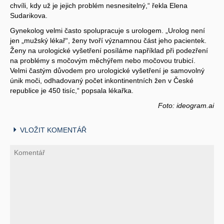
chvíli, kdy už je jejich problém nesnesitelný,“ řekla Elena
Sudarikova.
Gynekolog velmi často spolupracuje s urologem. „Urolog není
jen „mužský lékař“, ženy tvoří významnou část jeho pacientek.
Ženy na urologické vyšetření posíláme například při podezření
na problémy s močovým měchýřem nebo močovou trubicí.
Velmi častým důvodem pro urologické vyšetření je samovolný
únik moči, odhadovaný počet inkontinentních žen v České
republice je 450 tisíc,“ popsala lékařka.
Foto: ideogram.ai
VLOŽIT KOMENTÁŘ