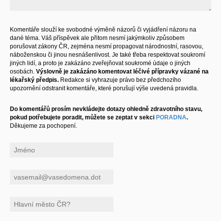
Komentáře slouží ke svobodné výměně názorů či vyjádření názoru na
dané téma. Váš příspěvek ale přitom nesmí jakýmkoliv způsobem
porušovat zákony ČR, zejména nesmí propagovat národnostní, rasovou,
náboženskou či jinou nesnášenlivost. Je také třeba respektovat soukromí
jiných lidí, a proto je zakázáno zveřejňovat soukromé údaje o jiných
osobách.
Výslovně je zakázáno komentovat léčivé přípravky vázané na
lékařský předpis.
Redakce si vyhrazuje právo bez předchozího
upozornění odstranit komentáře, které porušují výše uvedená pravidla.
Do komentářů prosím nevkládejte dotazy ohledně zdravotního stavu,
pokud potřebujete poradit, můžete se zeptat v sekci
PORADNA
.
Děkujeme za pochopení.