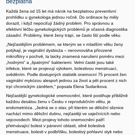
bezplatná
Každá žena od 15 let má nárok na bezplatnou preventivní
prohlídku u gynekologa jednou ročně. Do ordinace by měly
dorazit, i když nepociťují žádný problém. Pro správnou a
efektivní léčbu gynekologických problémů je včasná diagnostika
zásadní. Problémy, které ženy trápí, se často liší podle věku.
„Nejčastějším problémem, se kterým se v mladším věku ženy
potýkají, je vaginální dysbioźa – nerovnováha přirozené
mikroflóry v pochvě, ta laicky znamená narušení poměru mezi
„hodnými“ a „špatnými“ bakteriemi. Velmi časté jsou také
infekce, které se projevují výtokem, bolestivou menstruací,
svěděním. Podle dostupných statistik onemocní 75 procent žen
vaginální mykózou alespoň jednou za život a pět procent z nich
trpí chronickým zánětem,“ popsala Elena Sudarikova.
Nejčastější gynekologické onemocnění, které postihuje přibližně
každou desátou ženu v Česku v reprodukčním věku, je
endometrióza. „Jedná se o stav, při kterém se děložní sliznice
nachází mimo děložní dutinu, nejčastěji ve vaječnících nebo
vejcovodech. Mezi projevy tohoto onemocnění patří
přetrvávající bolest v pánevní oblasti, silně bolestivá
menstruace, bolesti v podbřišku, bolestivý pohlavní styk nebo