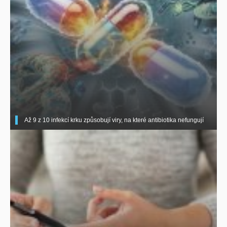
Až 9 z 10 infekcí krku způsobují viry, na které antibiotika nefungují