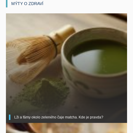
MÝTY O ZDRAVÍ
Lži a fámy okolo zeleného čaje matcha. Kde je pravda?