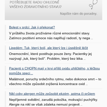
Bolest v srdci: Jak ji překonat?
V průběhu života prožíváme různé emocionální stavy.
Zatímco pozitivní emoce nás naplňují radostí, ty nega ..
Lipedém: Tuk, který bolí, ale který lze i úspěšně léčit
Onemocnění, které postihuje pouze ženy. Pacientky jej
nazývají „tuk, který bolí“. Problém, který bez léka ..
Pacienti s CHOPN mají v krvi příliš oxidu uhličitého, s léčbou
pomůže speci ..
Malátnost, poruchy srdečního rytmu, nebo dokonce smrt – to
všechno může způsobit zvýšená koncentrace oxid ..
Nikl coby alergen může způsobit ekzém, astma či průjem
Nepříjemné svědění, zarudlá pokožka, mokvající puchýřky.
Alergie na nikl se však zdaleka nemusí projevit ..