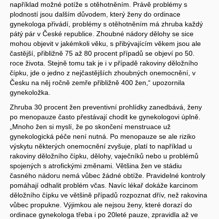
například možné potíže s otěhotněním. Právě problémy s
plodností jsou dalším důvodem, který ženy do ordinace
gynekologa přivádí, problémy s otěhotněním má zhruba každý
pátý pár v České republice. Zhoubné nádory dělohy se sice
mohou objevit v jakémkoli věku, s přibývajícím věkem jsou ale
častější, přibližně 75 až 80 procent případů se objeví po 50.
roce života. Stejně tomu tak je i v případě rakoviny děložního
čípku, jde o jedno z nejčastějších zhoubných onemocnění, v
Česku na něj ročně zemře přibližně 400 žen,“ upozornila
gynekoložka.
Zhruba 30 procent žen preventivní prohlídky zanedbává, ženy
po menopauze často přestávají chodit ke gynekologovi úplně.
„Mnoho žen si myslí, že po skončení menstruace už
gynekologická péče není nutná. Po menopauze se ale riziko
výskytu některých onemocnění zvyšuje, platí to například u
rakoviny děložního čípku, dělohy, vaječníků nebo u problémů
spojených s atrofickými změnami. Většina žen ve stádiu
časného nádoru nemá vůbec žádné obtíže. Pravidelné kontroly
pomáhají odhalit problém včas. Navíc lékař dokáže karcinom
děložního čípku ve většině případů rozpoznat dřív, než rakovina
vůbec propukne. Výjimkou ale nejsou ženy, které dorazí do
ordinace gynekologa třeba i po 20leté pauze, zpravidla až ve