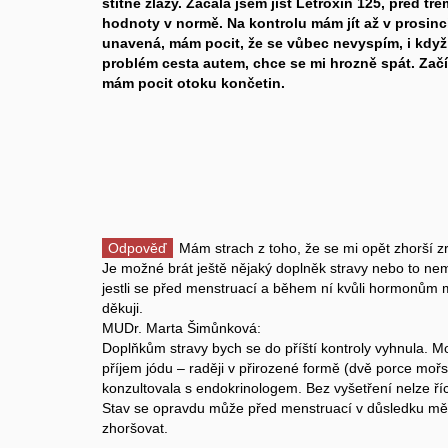
štítné žlázy. Začala jsem jíst Letroxin 125, před t
hodnoty v normě. Na kontrolu mám jít až v prosinc
unavená, mám pocit, že se vůbec nevyspím, i když
problém cesta autem, chce se mi hrozně spát. Zač
mám pocit otoku končetin.
Odpověď
Mám strach z toho, že se mi opět zhorší z
Je možné brát ještě nějaký doplněk stravy nebo to nem
jestli se před menstruací a během ní kvůli hormonům
děkuji.
MUDr. Marta Šimůnková:
Doplňkům stravy bych se do příští kontroly vyhnula. Mo
příjem jódu – raději v přirozené formě (dvě porce mořs
konzultovala s endokrinologem. Bez vyšetření nelze říci,
Stav se opravdu může před menstruací v důsledku mě
zhoršovat.