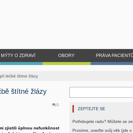
MÝTY O ZDRAVÍ
OBORY
PRÁVA PACIENT
ři léčbě štítné žlázy
čbě štítné žlázy
0
ZEPTEJTE SE
Potřebujete radu? Můžete se ze
mi zjistili úplnou nefunkčnost
Prosíme, uveďte svůj věk (jde o 