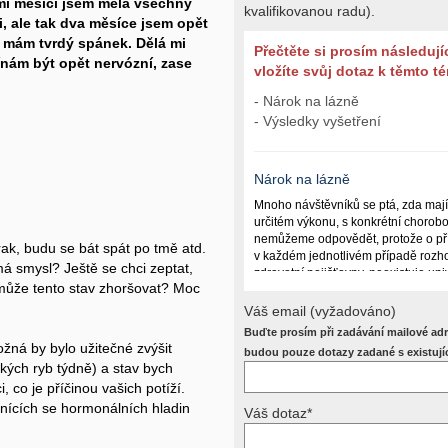
řemi měsíci jsem měla všechny
kvalifikovanou radu).
i, ale tak dva měsíce jsem opět
 mám tvrdý spánek. Dělá mi
Přečtěte si prosím následují
ínám být opět nervózní, zase
vložíte svůj dotaz k těmto 
- Nárok na lázně
- Výsledky vyšetření
Nárok na lázně
Mnoho návštěvníků se ptá, zda maj
určitém výkonu, s konkrétní chorob
nemůžeme odpovědět, protože o př
rak, budu se bát spát po tmě atd.
v každém jednotlivém případě rozho
á smysl? Ještě se chci zeptat,
zdravotní pojišťovny, neexistuje un
 může tento stav zhoršovat? Moc
lázně poskytují a kdy ne. Záleží n
(kuřáctví, inkontinence), funkčním p
Váš email (vyžadováno)
dalších zdravotních okolnostech.
Buďte prosím při zadávání mailové adr
žná by bylo užitečné zvýšit
Požádejte svého ošetřujícího lékaře
budou pouze dotazy zadané s existují
kých ryb týdně) a stav bych
posoudí příslušný revizní lékař. My
odpověď dát nemůžeme.
 co je příčinou vašich potíží.
nících se hormonálních hladin
Váš dotaz*
Výsledky vyšetření