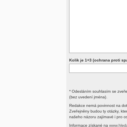
Přístrojová vyšetření (CT, rentgen,
rezonance a další, stejně jako labora
obraz, imunologické vyšetření, bio
jiné) jsou pomocnými metodami a be
stavu nemají takřka žádnou výpově
ničích silách na dálku bez vyšetřen
přístrojových a laboratorních testů 
svými dotazy na interpretaci výsled
obracejte na své lékaře.
Děkujeme za pochopení
Kolik je 1+3 (ochrana proti s
* Odesláním souhlasím se zveř
(bez uvedení jména).
Redakce nemá povinnost na dot
Zveřejněny budou ty otázky, kt
našeho názoru zajímavé i pro os
Informace získané na
www.hled