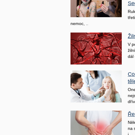
Se
Ruk
třet
nemoc, ..
Ži
V p
žil
dál 
Co
těl
One
nej
dřív
Ře
Něk
na 
j ..