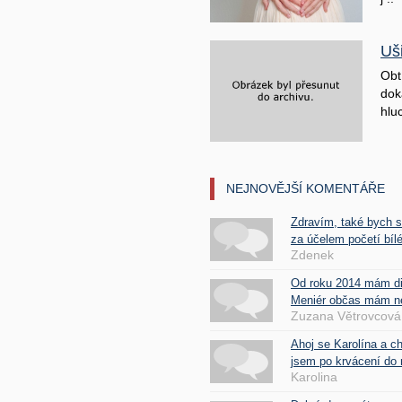
Uš
Obt
doká
hluc
NEJNOVĚJŠÍ KOMENTÁŘE
Zdravím, také bych 
za účelem početí bílé
Zdenek
Od roku 2014 mám d
Meniér občas mám nes
Zuzana Větrovcová
Ahoj se Karolína a c
jsem po krvácení do 
Karolina