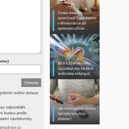
 sono, magnetická
torní testy (krevní
Česká lékařská
chemické parametry a
společnost: Paracetamol
z znalosti klinického
v těhotenství je při
dní hodnotu. Není v
správném užíván ..
í lékařem jen ze závěrů
stanovit diagnózu. Se
ků se proto prosím
pamu)
Až 9 z 10 infekcí krku
způsobují viry, na které
antibiotika nefungují
ejněním svého dotazu
az odpovědět.
Jak nebezpečné mohou
eré budou podle
být mýty kolující o
tatní návštěvníky.
diabetu?
amzdravi.cz