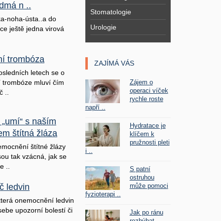
dmá n ..
Stomatologie
a-noha-ústa..a do
Urologie
ice ještě jedna virová
lní trombóza
ZAJÍMÁ VÁS
osledních letech se o
Zájem o
ní trombóze mluví čím
operaci víček
č ..
rychle roste
napří ..
 „umí“ s naším
Hydratace je
em štítná žláza
klíčem k
pružnosti pleti
mocnění štítné žlázy
i ..
sou tak vzácná, jak se
e ..
S patní
ostruhou
může pomoci
č ledvin
fyzioterapi ..
terá onemocnění ledvin
sebe upozorní bolestí či
Jak po ránu
rozhýbat