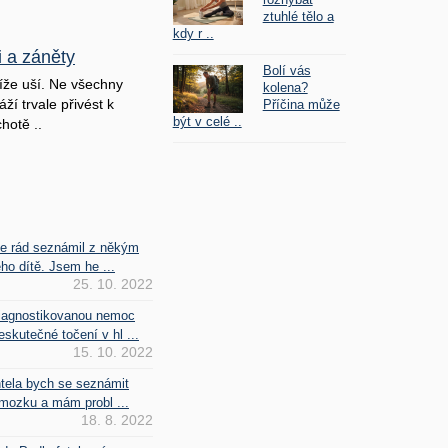
ztuhlé tělo a
kdy r ..
i a záněty
Bolí vás
íže uší. Ne všechny
kolena?
ží trvale přivést k
Příčina může
být v celé ..
hotě ..
se rád seznámil z někým
ho dítě. Jsem he ...
25. 10. 2022
iagnostikovanou nemoc
kutečné točení v hl ...
15. 10. 2022
htela bych se seznámit
mozku a mám probl ...
18. 8. 2022