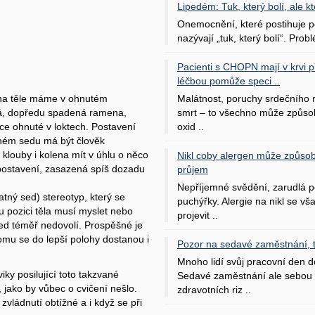
Lipedém: Tuk, který bolí, ale kt
Onemocnění, které postihuje po
nazývají „tuk, který bolí“. Probl
Pacienti s CHOPN mají v krvi pří
léčbou pomůže speci ..
Malátnost, poruchy srdečního
 na těle máme v ohnutém
smrt – to všechno může způso
á, dopředu spadená ramena,
oxid ..
ce ohnuté v loktech. Postavení
vném sedu má být člověk
klouby i kolena mít v úhlu o něco
Nikl coby alergen může způsob
postavení, zasazená spíš dozadu
průjem
Nepříjemné svědění, zarudlá p
patný sed) stereotyp, který se
puchýřky. Alergie na nikl se v
u pozici těla musí myslet nebo
projevit ..
ed téměř nedovolí. Prospěšné je
tomu se do lepší polohy dostanou i
Pozor na sedavé zaměstnání, tr
Mnoho lidí svůj pracovní den d
ky posilující toto takzvané
Sedavé zaměstnání ale sebou 
 jako by vůbec o cvičení nešlo.
zdravotních riz ..
zvládnutí obtížné a i když se při