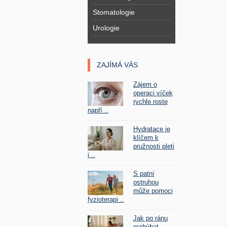
Stomatologie
Urologie
ZAJÍMÁ VÁS
Zájem o
operaci víček
rychle roste
napří ..
Hydratace je
klíčem k
pružnosti pleti
i ..
S patní
ostruhou
může pomoci
fyzioterapi ..
Jak po ránu
rozhýbat