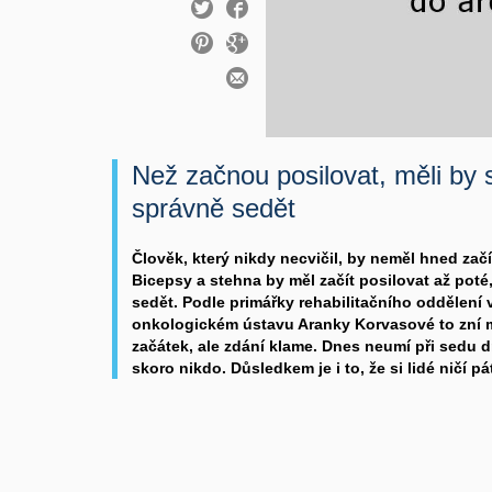
Než začnou posilovat, měli by s
správně sedět
Člověk, který nikdy necvičil, by neměl hned zač
Bicepsy a stehna by měl začít posilovat až poté
sedět. Podle primářky rehabilitačního oddělen
onkologickém ústavu Aranky Korvasové to zní
začátek, ale zdání klame. Dnes neumí při sedu d
skoro nikdo. Důsledkem je i to, že si lidé ničí pá