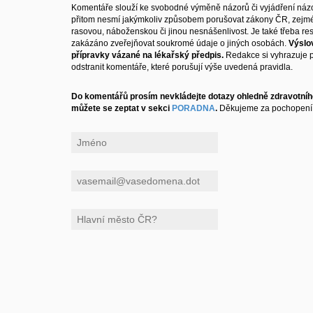
Komentáře slouží ke svobodné výměně názorů či vyjádření názo
přitom nesmí jakýmkoliv způsobem porušovat zákony ČR, zejm
rasovou, náboženskou či jinou nesnášenlivost. Je také třeba resp
zakázáno zveřejňovat soukromé údaje o jiných osobách.
Výslo
přípravky vázané na lékařský předpis.
Redakce si vyhrazuje 
odstranit komentáře, které porušují výše uvedená pravidla.
Do komentářů prosím nevkládejte dotazy ohledně zdravotního
můžete se zeptat v sekci
PORADNA
.
Děkujeme za pochopení