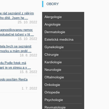
OBORY
se rád seznámil z někým
Alergologie
ho dítě. Jsem he ...
25. 10. 2022
Angiologie
iagnostikovanou nemoc
Dermatologie
kutečné točení v hl ...
15. 10. 2022
Estetická medicína
htela bych se seznámit
Gynekologie
mozku a mám probl ...
Chirurgie
18. 8. 2022
Kardiologie
vdu.Podle fotek má
ní je ve stresu a v ...
Neurologie
15. 8. 2022
Oftalmologie
Fando posílám Renča
Onkologie
1. 7. 2022
Ortopedie
Psychologie
Revmatologie