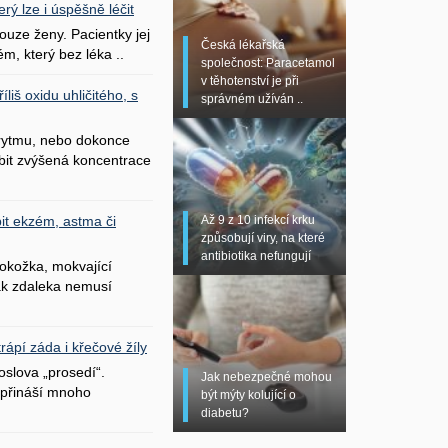
erý lze i úspěšně léčit
uze ženy. Pacientky jej
Česká lékařská
ém, který bez léka ..
společnost: Paracetamol
v těhotenství je při
liš oxidu uhličitého, s
správném užíván ..
 rytmu, nebo dokonce
bit zvýšená koncentrace
Až 9 z 10 infekcí krku
it ekzém, astma či
způsobují viry, na které
antibiotika nefungují
okožka, mokvající
šak zdaleka nemusí
ápí záda i křečové žíly
oslova „prosedí“.
Jak nebezpečné mohou
přináší mnoho
být mýty kolující o
diabetu?