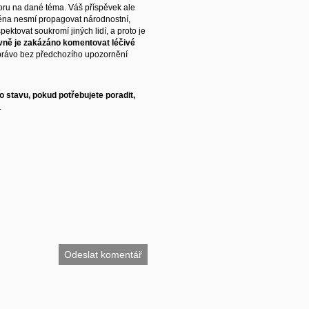
ru na dané téma. Váš příspěvek ale
éna nesmí propagovat národnostní,
ektovat soukromí jiných lidí, a proto je
vně je zakázáno komentovat léčivé
právo bez předchozího upozornění
 stavu, pokud potřebujete poradit,
.