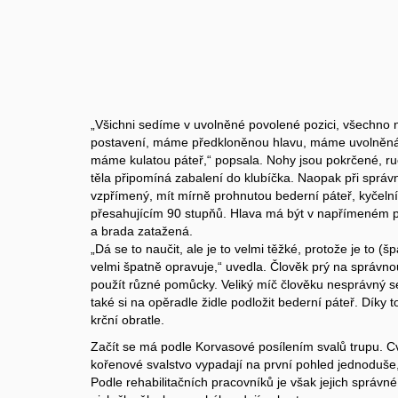
„Všichni sedíme v uvolněné povolené pozici, všechno
postavení, máme předkloněnou hlavu, máme uvolněn
máme kulatou páteř,“ popsala. Nohy jsou pokrčené, ru
těla připomíná zabalení do klubíčka. Naopak při sprá
vzpřímený, mít mírně prohnutou bederní páteř, kyčelní 
přesahujícím 90 stupňů. Hlava má být v napřímeném 
a brada zatažená.
„Dá se to naučit, ale je to velmi těžké, protože je to (š
velmi špatně opravuje,“ uvedla. Člověk prý na správno
použít různé pomůcky. Veliký míč člověku nesprávný s
také si na opěradle židle podložit bederní páteř. Díky 
krční obratle.
Začít se má podle Korvasové posílením svalů trupu. Cvi
kořenové svalstvo vypadají na první pohled jednoduše,
Podle rehabilitačních pracovníků je však jejich správné 