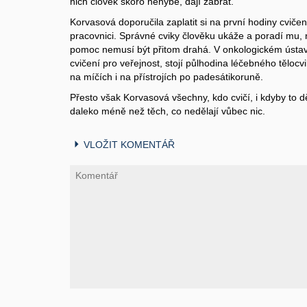
nich člověk skoro nehýbe, dají zabrat.
Korvasová doporučila zaplatit si na první hodiny cvičen
pracovnici. Správné cviky člověku ukáže a poradí mu, 
pomoc nemusí být přitom drahá. V onkologickém ústavu, 
cvičení pro veřejnost, stojí půlhodina léčebného tělocv
na míčích i na přístrojích po padesátikoruně.
Přesto však Korvasová všechny, kdo cvičí, i kdyby to děl
daleko méně než těch, co nedělají vůbec nic.
VLOŽIT KOMENTÁŘ