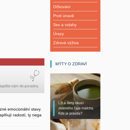
Očkování
Proti únavě
Sex a vztahy
Úrazy
Zdravá výživa
MÝTY O ZDRAVÍ
Lži a fámy okolo
zeleného čaje matcha.
zné emocionální stavy.
Kde je pravda?
plňují radostí, ty nega