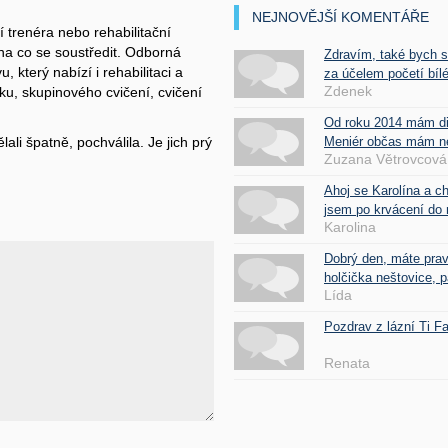
NEJNOVĚJŠÍ KOMENTÁŘE
í trenéra nebo rehabilitační
na co se soustředit. Odborná
Zdravím, také bych 
který nabízí i rehabilitaci a
za účelem početí bílé
Zdenek
iku, skupinového cvičení, cvičení
Od roku 2014 mám d
Meniér občas mám nes
ali špatně, pochválila. Je jich prý
Zuzana Větrovcová
Ahoj se Karolína a c
jsem po krvácení do 
Karolina
Dobrý den, máte pra
holčička neštovice, pa
Lída
Pozdrav z lázní Ti 
Renata