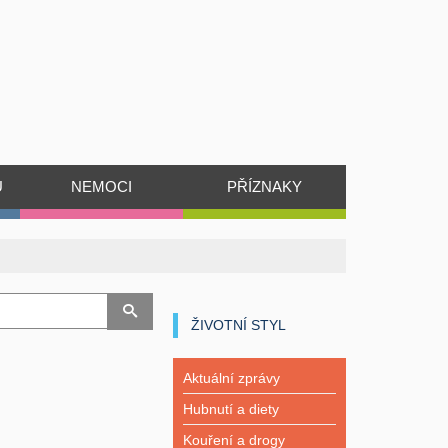
Ů
NEMOCI
PŘÍZNAKY
ŽIVOTNÍ STYL
Aktuální zprávy
Hubnutí a diety
Kouření a drogy