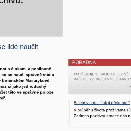
e lidé naučit
PORADNA
ínat s činkami v posilovně.
, co se naučí správně stát a
í v brněnském Masarykově
 možná jako jednoduchý
ržet tělo ve správné poloze
teř.
Bolest v srdci: Jak ji překonat?
V průběhu života prožíváme rů
Zatímco pozitivní emoce nás na
..