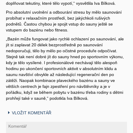
doplňovat tekutiny, které tělo vypotí,“ vysvětlila Iva Bílková.
Pro absolutní uvolnění a odbourání stresu by mělo saunování
probíhat v relaxačním prostředí, bez jakýchkoli rušivých
podnětů. Častou chybou je spojit vstup do sauny ještě se
vstupem do bazénu nebo fitness.
„Bazén může fungovat jako rychlé ochlazení po saunování, ale
jít si zaplavat 20 délek bezprostředně po saunování
nedoporučuji, tělo by mělo po očistné proceduře odpočívat.
Stejně tak není dobré jít do sauny hned po sportovním výkonu,
kdy je tělo vysílené. I profesionálové nechávají tělo alespoň
hodinu po ukončení sportovních aktivit v absolutním klidu a
saunu navštíví obvykle až následující regenerační den po
zátěži. Naopak kombinace plaveckého bazénu a sauny ve
větších centrech je fajn zpestření pro návštěvníky a je v
pořádku, když se během pobytu v bazénu třeba rodiny s dětmi
prohřejí také v sauně,“ podotkla Iva Bílková.
VLOŽIT KOMENTÁŘ