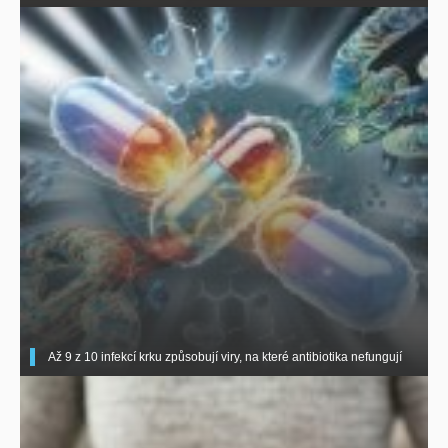
Až 9 z 10 infekcí krku způsobují viry, na které antibiotika nefungují