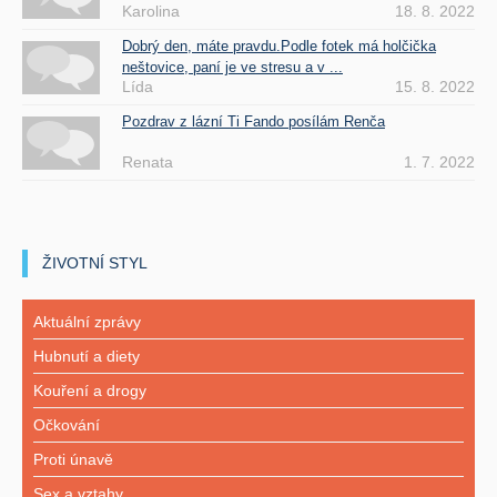
Karolina
18. 8. 2022
Dobrý den, máte pravdu.Podle fotek má holčička
neštovice, paní je ve stresu a v ...
Lída
15. 8. 2022
Pozdrav z lázní Ti Fando posílám Renča
Renata
1. 7. 2022
ŽIVOTNÍ STYL
Aktuální zprávy
Hubnutí a diety
Kouření a drogy
Očkování
Proti únavě
Sex a vztahy