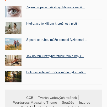
Zájem o operaci víček rychle roste napří ..
Hydratace je klíčem k pružnosti pleti i ..
S patní ostruhou může pomoci fyzioterapi ..
Jak po ránu rozhýbat ztuhlé tělo a kdy r ..
Bolí vás kolena? Příčina může být v celé ..
CCB
Tvorba webových stránek
Wordpress Magazine Theme
Soutěže
Inzerce