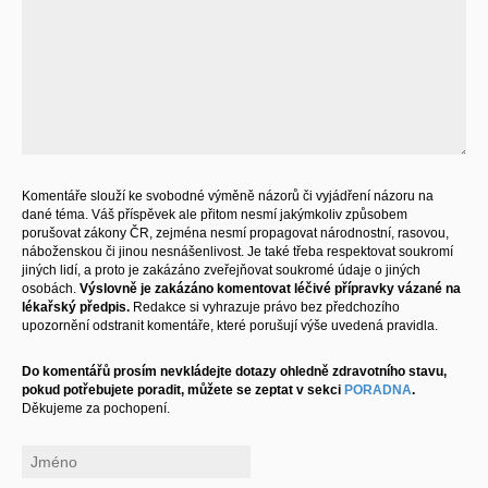
Komentáře slouží ke svobodné výměně názorů či vyjádření názoru na
dané téma. Váš příspěvek ale přitom nesmí jakýmkoliv způsobem
porušovat zákony ČR, zejména nesmí propagovat národnostní, rasovou,
náboženskou či jinou nesnášenlivost. Je také třeba respektovat soukromí
jiných lidí, a proto je zakázáno zveřejňovat soukromé údaje o jiných
osobách.
Výslovně je zakázáno komentovat léčivé přípravky vázané na
lékařský předpis.
Redakce si vyhrazuje právo bez předchozího
upozornění odstranit komentáře, které porušují výše uvedená pravidla.
Do komentářů prosím nevkládejte dotazy ohledně zdravotního stavu,
pokud potřebujete poradit, můžete se zeptat v sekci
PORADNA
.
Děkujeme za pochopení.