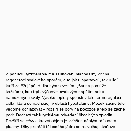
Z pohledu fyzioterapie má saunování blahodárný vliv na
regeneraci svalového aparátu, a to jak u sportovců, tak u lidí,
kteří zatěžují páteř dlouhým sezením. „Sauna pomůže
každému, kdo trpí zvýšeným svalovým napětím nebo
namoženými svaly. Vysoké teploty spouští v těle termoregulační
čidla, která se nacházejí v oblasti hypotalamu. Mozek začne tělo
vědomě ochlazovat – rozšíří se póry na pokožce a tělo se začne
potit. Dochází tak k rychlému odvedení škodlivých zplodin.
Rozšíří se cévy a krevní objem je zvětšen náhlým přísunem
plazmy. Díky prohřátí tělesného jádra se rozvolňují tkáňové