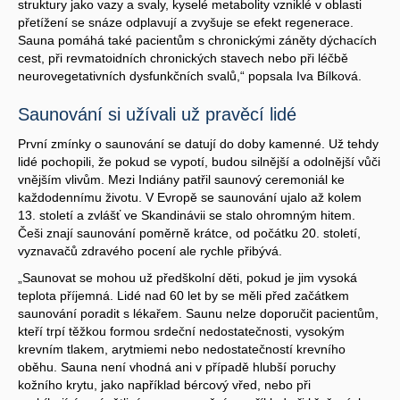
struktury jako vazy a svaly, kyselé metabolity vzniklé v oblasti
přetížení se snáze odplavují a zvyšuje se efekt regenerace.
Sauna pomáhá také pacientům s chronickými záněty dýchacích
cest, při revmatoidních chronických stavech nebo při léčbě
neurovegetativních dysfunkčních svalů,“ popsala Iva Bílková.
Saunování si užívali už pravěcí lidé
První zmínky o saunování se datují do doby kamenné. Už tehdy
lidé pochopili, že pokud se vypotí, budou silnější a odolnější vůči
vnějším vlivům. Mezi Indiány patřil saunový ceremoniál ke
každodennímu životu. V Evropě se saunování ujalo až kolem
13. století a zvlášť ve Skandinávii se stalo ohromným hitem.
Češi znají saunování poměrně krátce, od počátku 20. století,
vyznavačů zdravého pocení ale rychle přibývá.
„Saunovat se mohou už předškolní děti, pokud je jim vysoká
teplota příjemná. Lidé nad 60 let by se měli před začátkem
saunování poradit s lékařem. Saunu nelze doporučit pacientům,
kteří trpí těžkou formou srdeční nedostatečnosti, vysokým
krevním tlakem, arytmiemi nebo nedostatečností krevního
oběhu. Sauna není vhodná ani v případě hlubší poruchy
kožního krytu, jako například bércový vřed, nebo při