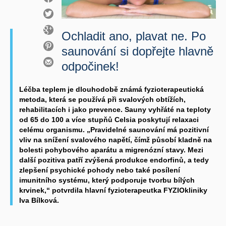
Ochladit ano, plavat ne. Po
saunování si dopřejte hlavně
odpočinek!
Léčba teplem je dlouhodobě známá fyzioterapeutická
metoda, která se používá při svalových obtížích,
rehabilitacích i jako prevence. Sauny vyhřáté na teploty
od 65 do 100 a více stupňů Celsia poskytují relaxaci
celému organismu. „Pravidelné saunování má pozitivní
vliv na snížení svalového napětí, čímž působí kladně na
bolesti pohybového aparátu a migrenózní stavy. Mezi
další pozitiva patří zvýšená produkce endorfinů, a tedy
zlepšení psychické pohody nebo také posílení
imunitního systému, který podporuje tvorbu bílých
krvinek,“ potvrdila hlavní fyzioterapeutka FYZIOkliniky
Iva Bílková.