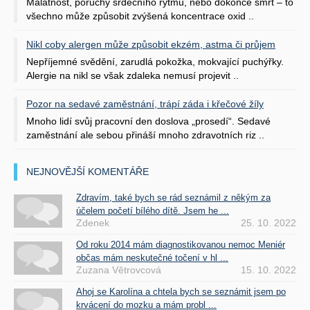
Malátnost, poruchy srdečního rytmu, nebo dokonce smrt – to
všechno může způsobit zvýšená koncentrace oxid ..
Nikl coby alergen může způsobit ekzém, astma či průjem
Nepříjemné svědění, zarudlá pokožka, mokvající puchýřky.
Alergie na nikl se však zdaleka nemusí projevit ..
Pozor na sedavé zaměstnání, trápí záda i křečové žíly
Mnoho lidí svůj pracovní den doslova „prosedí“. Sedavé
zaměstnání ale sebou přináší mnoho zdravotních riz ..
NEJNOVĚJŠÍ KOMENTÁŘE
Zdravím, také bych se rád seznámil z někým za
účelem početí bílého dítě. Jsem he ...
Zdenek
25. 10. 2022
Od roku 2014 mám diagnostikovanou nemoc Meniér
občas mám neskutečné točení v hl ...
Zuzana Větrovcová
15. 10. 2022
Ahoj se Karolína a chtela bych se seznámit jsem po
krvácení do mozku a mám probl ...