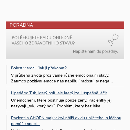
PORADNA
Bolest v srdci: Jak ji překonat?
V průběhu života prožíváme různé emocionální stavy.
Zatímco pozitivní emoce nás naplňují radostí, ty nega ..
Lipedém: Tuk, který bolí, ale který lze i úspěšně léčit
Onemocnění, které postihuje pouze ženy. Pacientky jej
nazývají „tuk, který bolí“. Problém, který bez léka ..
Pacienti s CHOPN mají v krvi příliš oxidu uhličitého, s léčbou
pomůže speci ..