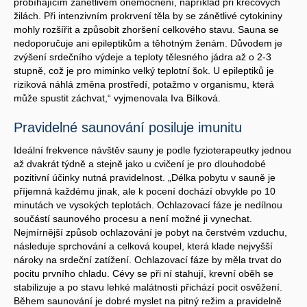
probíhajícím zánětlivém onemocnění, například při křečových
žilách. Při intenzivním prokrvení těla by se zánětlivé cytokininy
mohly rozšířit a způsobit zhoršení celkového stavu. Sauna se
nedoporučuje ani epileptikům a těhotným ženám. Důvodem je
zvýšení srdečního výdeje a teploty tělesného jádra až o 2-3
stupně, což je pro miminko velký teplotní šok. U epileptiků je
riziková náhlá změna prostředí, potažmo v organismu, která
může spustit záchvat,“ vyjmenovala Iva Bílková.
Pravidelné saunování posiluje imunitu
Ideální frekvence návštěv sauny je podle fyzioterapeutky jednou
až dvakrát týdně a stejně jako u cvičení je pro dlouhodobé
pozitivní účinky nutná pravidelnost. „Délka pobytu v sauně je
příjemná každému jinak, ale k pocení dochází obvykle po 10
minutách ve vysokých teplotách. Ochlazovací fáze je nedílnou
součástí saunového procesu a není možné ji vynechat.
Nejmírnější způsob ochlazování je pobyt na čerstvém vzduchu,
následuje sprchování a celková koupel, která klade nejvyšší
nároky na srdeční zatížení. Ochlazovací fáze by měla trvat do
pocitu prvního chladu. Cévy se při ní stahují, krevní oběh se
stabilizuje a po stavu lehké malátnosti přichází pocit osvěžení.
Během saunování je dobré myslet na pitný režim a pravidelně