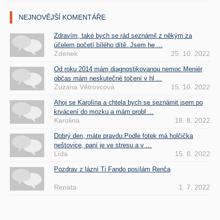
NEJNOVĚJŠÍ KOMENTÁŘE
Zdravím, také bych se rád seznámil z někým za
účelem početí bílého dítě. Jsem he ...
Zdenek
25. 10. 2022
Od roku 2014 mám diagnostikovanou nemoc Meniér
občas mám neskutečné točení v hl ...
Zuzana Větrovcová
15. 10. 2022
Ahoj se Karolína a chtela bych se seznámit jsem po
krvácení do mozku a mám probl ...
Karolina
18. 8. 2022
Dobrý den, máte pravdu.Podle fotek má holčička
neštovice, paní je ve stresu a v ...
Lída
15. 8. 2022
Pozdrav z lázní Ti Fando posílám Renča
Renata
1. 7. 2022