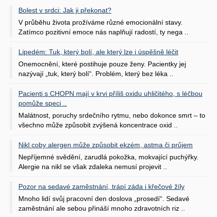
Bolest v srdci: Jak ji překonat?
V průběhu života prožíváme různé emocionální stavy.
Zatímco pozitivní emoce nás naplňují radostí, ty nega ..
Lipedém: Tuk, který bolí, ale který lze i úspěšně léčit
Onemocnění, které postihuje pouze ženy. Pacientky jej
nazývají „tuk, který bolí“. Problém, který bez léka ..
Pacienti s CHOPN mají v krvi příliš oxidu uhličitého, s léčbou
pomůže speci ..
Malátnost, poruchy srdečního rytmu, nebo dokonce smrt – to
všechno může způsobit zvýšená koncentrace oxid ..
Nikl coby alergen může způsobit ekzém, astma či průjem
Nepříjemné svědění, zarudlá pokožka, mokvající puchýřky.
Alergie na nikl se však zdaleka nemusí projevit ..
Pozor na sedavé zaměstnání, trápí záda i křečové žíly
Mnoho lidí svůj pracovní den doslova „prosedí“. Sedavé
zaměstnání ale sebou přináší mnoho zdravotních riz ..