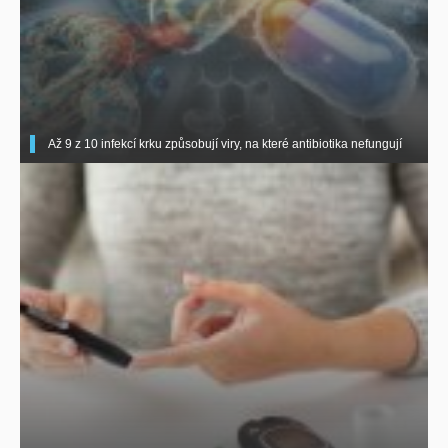
Až 9 z 10 infekcí krku způsobují viry, na které antibiotika nefungují