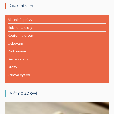
ŽIVOTNÍ STYL
Aktuální zprávy
Hubnutí a diety
Kouření a drogy
Očkování
Proti únavě
Sex a vztahy
Úrazy
Zdravá výživa
MÝTY O ZDRAVÍ