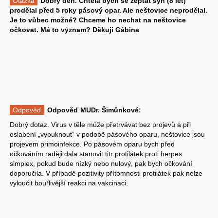
Otázka
Dobrý den. Chtěla bych se zeptat syn (8 let)
prodělal před 5 roky pásový opar. Ale neštovice neprodělal.
Je to vůbec možné? Chceme ho nechat na neštovice
očkovat. Má to význam? Děkuji Gábina
Odpověď
Odpověď MUDr. Šimůnkové:
Dobrý dotaz. Virus v těle může přetrvávat bez projevů a při
oslabení „vypuknout“ v podobě pásového oparu, neštovice jsou
projevem primoinfekce. Po pásovém oparu bych před
očkováním raději dala stanovit titr protilátek proti herpes
simplex, pokud bude nízký nebo nulový, pak bych očkování
doporučila. V případě pozitivity přítomnosti protilátek pak nelze
vyloučit bouřlivější reakci na vakcinaci.