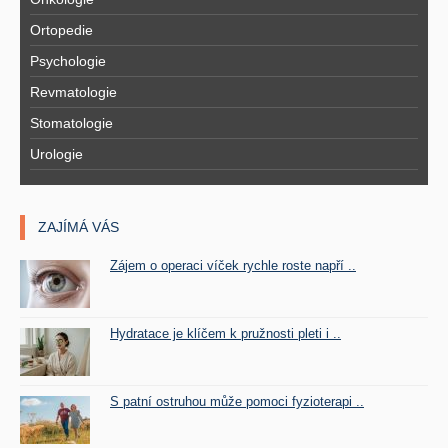
Ortopedie
Psychologie
Revmatologie
Stomatologie
Urologie
ZAJÍMÁ VÁS
Zájem o operaci víček rychle roste napří ..
Hydratace je klíčem k pružnosti pleti i ..
S patní ostruhou může pomoci fyzioterapi ..