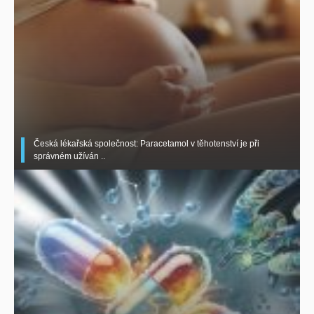
Česká lékařská společnost: Paracetamol v těhotenství je při
správném užíván ..