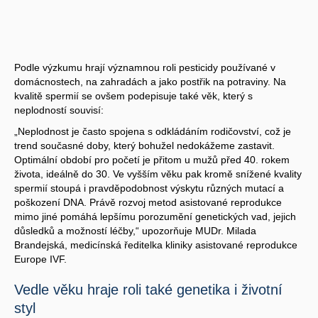
Podle výzkumu hrají významnou roli pesticidy používané v
domácnostech, na zahradách a jako postřik na potraviny. Na
kvalitě spermií se ovšem podepisuje také věk, který s
neplodností souvisí:
„Neplodnost je často spojena s odkládáním rodičovství, což je
trend současné doby, který bohužel nedokážeme zastavit.
Optimální období pro početí je přitom u mužů před 40. rokem
života, ideálně do 30. Ve vyšším věku pak kromě snížené kvality
spermií stoupá i pravděpodobnost výskytu různých mutací a
poškození DNA. Právě rozvoj metod asistované reprodukce
mimo jiné pomáhá lepšímu porozumění genetických vad, jejich
důsledků a možností léčby,“ upozorňuje MUDr. Milada
Brandejská, medicínská ředitelka kliniky asistované reprodukce
Europe IVF.
Vedle věku hraje roli také genetika i životní
styl