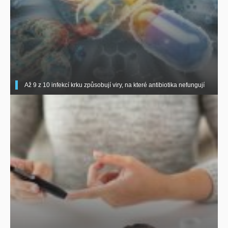
Až 9 z 10 infekcí krku způsobují viry, na které antibiotika nefungují