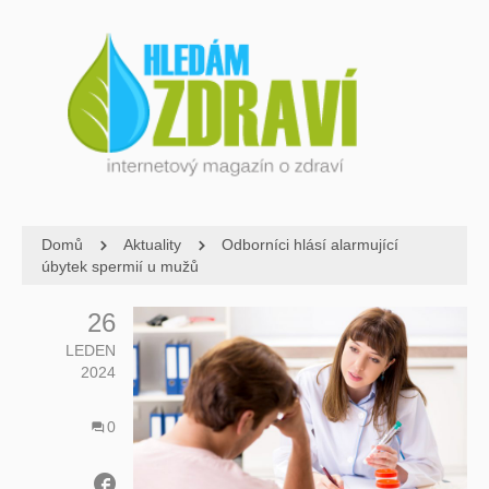
Domů
Aktuality
Odborníci hlásí alarmující
úbytek spermií u mužů
26
LEDEN
2024
0