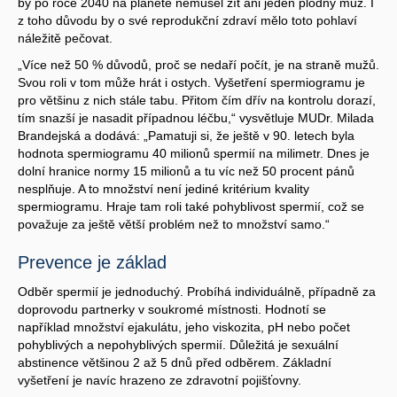
by po roce 2040 na planetě nemusel žít ani jeden plodný muž. I
z toho důvodu by o své reprodukční zdraví mělo toto pohlaví
náležitě pečovat.
„Více než 50 % důvodů, proč se nedaří počít, je na straně mužů.
Svou roli v tom může hrát i ostych. Vyšetření spermiogramu je
pro většinu z nich stále tabu. Přitom čím dřív na kontrolu dorazí,
tím snazší je nasadit případnou léčbu,“ vysvětluje MUDr. Milada
Brandejská a dodává: „Pamatuji si, že ještě v 90. letech byla
hodnota spermiogramu 40 milionů spermií na milimetr. Dnes je
dolní hranice normy 15 milionů a tu víc než 50 procent pánů
nesplňuje. A to množství není jediné kritérium kvality
spermiogramu. Hraje tam roli také pohyblivost spermií, což se
považuje za ještě větší problém než to množství samo.“
Prevence je základ
Odběr spermií je jednoduchý. Probíhá individuálně, případně za
doprovodu partnerky v soukromé místnosti. Hodnotí se
například množství ejakulátu, jeho viskozita, pH nebo počet
pohyblivých a nepohyblivých spermií. Důležitá je sexuální
abstinence většinou 2 až 5 dnů před odběrem. Základní
vyšetření je navíc hrazeno ze zdravotní pojišťovny.