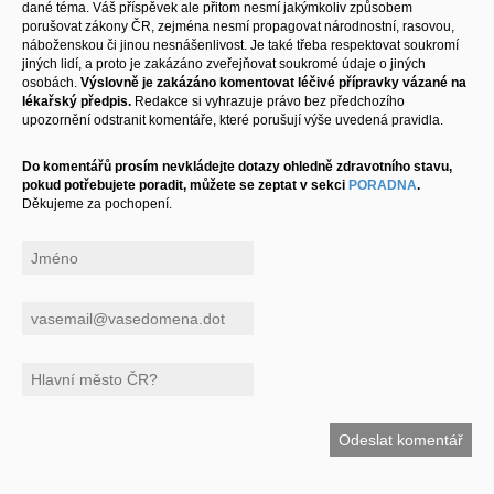
dané téma. Váš příspěvek ale přitom nesmí jakýmkoliv způsobem
porušovat zákony ČR, zejména nesmí propagovat národnostní, rasovou,
náboženskou či jinou nesnášenlivost. Je také třeba respektovat soukromí
jiných lidí, a proto je zakázáno zveřejňovat soukromé údaje o jiných
osobách.
Výslovně je zakázáno komentovat léčivé přípravky vázané na
lékařský předpis.
Redakce si vyhrazuje právo bez předchozího
upozornění odstranit komentáře, které porušují výše uvedená pravidla.
Do komentářů prosím nevkládejte dotazy ohledně zdravotního stavu,
pokud potřebujete poradit, můžete se zeptat v sekci
PORADNA
.
Děkujeme za pochopení.