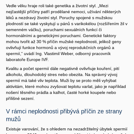
Vedle věku hraje roli také genetika a životní styl. „Mezi
nejčastější příčiny patří prodělané nemoci, užívání některých
léků a nezdravý životní styl. Poruchy spojené s mužskou
plodností se také vyskytují u pánů s varikokélou (rozšířením žil v
semenném váčku), poruchami sexuálních funkcí či
hormonálními a genetickými poruchami. Genetické faktory
mohou tvořit až 30 % příčin mužské neplodnosti, jelikož geny
ovlivňují funkce hormonů a vývoj reprodukčních orgánů a
spermií,“ uvádí Ing. Vlastimil Weber, odborný pracovník
laboratoře Europe IVF.
Kvalitu a počet spermií dále negativně ovlivňuje kouření, pití
alkoholu, dlouhodobý stres nebo obezita. Na správný vývoj
spermií má také vliv teplota. Muži by se proto měli vyhýbat
aktivitám, které mohou zvyšovat teplotu varlat, jako je například
nošení těsného prádla a kalhot, časté horké koupele nebo
přílišné sezení.
V rámci neplodnosti přibývá příčin ze strany
mužů
Existuje varování, že s ohledem na nezadržitelný úbytek spermií