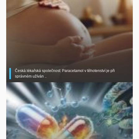
Česká lékařská společnost: Paracetamol v těhotenství je při
správném užíván ..