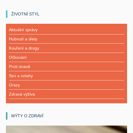
ŽIVOTNÍ STYL
Aktuální zprávy
Hubnutí a diety
Kouření a drogy
Očkování
Proti únavě
Sex a vztahy
Úrazy
Zdravá výživa
MÝTY O ZDRAVÍ