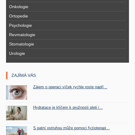
Onkologie
Ortopedie
Psychologie
Revmatologie
Stomatologie
Urologie
ZAJÍMÁ VÁS
Zájem o operaci víček rychle roste napří ..
Hydratace je klíčem k pružnosti pleti i ..
S patní ostruhou může pomoci fyzioterapi ..