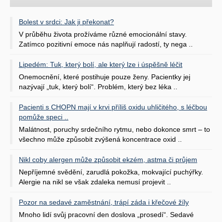
Bolest v srdci: Jak ji překonat?
V průběhu života prožíváme různé emocionální stavy.
Zatímco pozitivní emoce nás naplňují radostí, ty nega ..
Lipedém: Tuk, který bolí, ale který lze i úspěšně léčit
Onemocnění, které postihuje pouze ženy. Pacientky jej
nazývají „tuk, který bolí“. Problém, který bez léka ..
Pacienti s CHOPN mají v krvi příliš oxidu uhličitého, s léčbou
pomůže speci ..
Malátnost, poruchy srdečního rytmu, nebo dokonce smrt – to
všechno může způsobit zvýšená koncentrace oxid ..
Nikl coby alergen může způsobit ekzém, astma či průjem
Nepříjemné svědění, zarudlá pokožka, mokvající puchýřky.
Alergie na nikl se však zdaleka nemusí projevit ..
Pozor na sedavé zaměstnání, trápí záda i křečové žíly
Mnoho lidí svůj pracovní den doslova „prosedí“. Sedavé