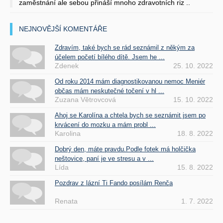
zaměstnání ale sebou přináší mnoho zdravotních riz ..
NEJNOVĚJŠÍ KOMENTÁŘE
Zdravím, také bych se rád seznámil z někým za
účelem početí bílého dítě. Jsem he ...
Zdenek
25. 10. 2022
Od roku 2014 mám diagnostikovanou nemoc Meniér
občas mám neskutečné točení v hl ...
Zuzana Větrovcová
15. 10. 2022
Ahoj se Karolína a chtela bych se seznámit jsem po
krvácení do mozku a mám probl ...
Karolina
18. 8. 2022
Dobrý den, máte pravdu.Podle fotek má holčička
neštovice, paní je ve stresu a v ...
Lída
15. 8. 2022
Pozdrav z lázní Ti Fando posílám Renča
Renata
1. 7. 2022