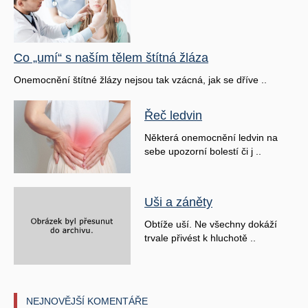
Co „umí“ s naším tělem štítná žláza
Onemocnění štítné žlázy nejsou tak vzácná, jak se dříve ..
Řeč ledvin
Některá onemocnění ledvin na
sebe upozorní bolestí či j ..
Uši a záněty
Obtíže uší. Ne všechny dokáží
trvale přivést k hluchotě ..
NEJNOVĚJŠÍ KOMENTÁŘE