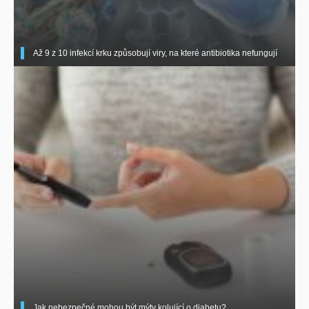
Až 9 z 10 infekcí krku způsobují viry, na které antibiotika nefungují
Jak nebezpečné mohou být mýty kolující o diabetu?