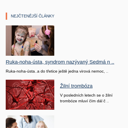
NEJČTENĚJŠÍ ČLÁNKY
Ruka-noha-ústa, syndrom nazývaný Sedmá n ..
Ruka-noha-ústa..a do třetice ještě jedna virová nemoc, ..
Žilní trombóza
V posledních letech se o žilní
trombóze mluví čím dál č ..