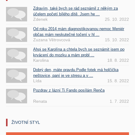
Zdravím, také bych se rád seznámil z někým za
účelem početí bílého dítě. Jsem he ...
Zdenek
25. 10. 2022
Od roku 2014 mám diagnostikovanou nemoc Meniér
občas mám neskutečné točení v hl ...
Zuzana Větrovcová
15. 10. 2022
Ahoj se Karolína a chtela bych se seznámit jsem po
krvácení do mozku a mám probl ...
Karolina
18. 8. 2022
Dobrý den, máte pravdu.Podle fotek má holčička
neštovice, paní je ve stresu a v ...
Lída
15. 8. 2022
Pozdrav z lázní Ti Fando posílám Renča
Renata
1. 7. 2022
ŽIVOTNÍ STYL