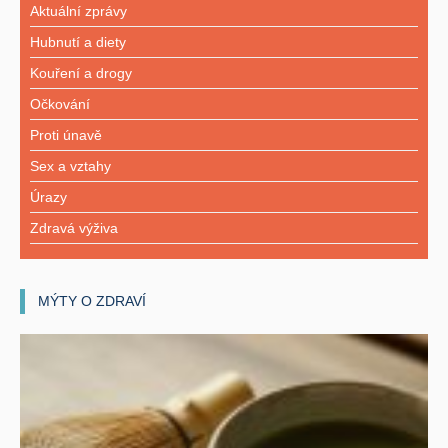
Aktuální zprávy
Hubnutí a diety
Kouření a drogy
Očkování
Proti únavě
Sex a vztahy
Úrazy
Zdravá výživa
MÝTY O ZDRAVÍ