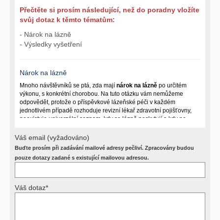
Přečtěte si prosím následující, než do poradny vložíte
svůj dotaz k těmto tématům:
- Nárok na lázně
- Výsledky vyšetření
Nárok na lázně
Mnoho návštěvníků se ptá, zda mají
nárok na lázně
po určitém
výkonu, s konkrétní chorobou. Na tuto otázku vám nemůžeme
odpovědět, protože o příspěvkové lázeňské péči v každém
jednotlivém případě rozhoduje revizní lékař zdravotní pojišťovny,
neexistuje univerzální seznam, kdy se lázně poskytují a kdy ne.
Záleží na mnoha okolnostech (kuřáctví, inkontinence), funkčním
postižení pacienta a dalších zdravotních okolnostech.
Váš email (vyžadováno)
Buďte prosím při zadávání mailové adresy pečliví. Zpracovány budou
Požádejte svého ošetřujícího lékaře o návrh, který pak posoudí
příslušný revizní lékař. My vám spolehlivou odpověď dát
pouze dotazy zadané s existující mailovou adresou.
nemůžeme.
Váš dotaz*
Výsledky vyšetření
Přístrojová vyšetření (CT, rentgen, sono, magnetická rezonance a
další, stejně jako laboratorní testy (krevní obraz, imunologické