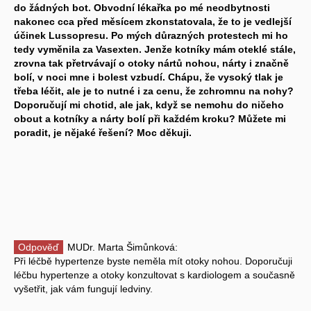
do žádných bot. Obvodní lékařka po mé neodbytnosti
nakonec cca před měsícem zkonstatovala, že to je vedlejší
účinek Lussopresu. Po mých důrazných protestech mi ho
tedy vyměnila za Vasexten. Jenže kotníky mám oteklé stále,
zrovna tak přetrvávají o otoky nártů nohou, nárty i značně
bolí, v noci mne i bolest vzbudí. Chápu, že vysoký tlak je
třeba léčit, ale je to nutné i za cenu, že zchromnu na nohy?
Doporučují mi chotid, ale jak, když se nemohu do ničeho
obout a kotníky a nárty bolí při každém kroku? Můžete mi
poradit, je nějaké řešení? Moc děkuji.
Odpověď
MUDr. Marta Šimůnková:
Při léčbě hypertenze byste neměla mít otoky nohou. Doporučuji
léčbu hypertenze a otoky konzultovat s kardiologem a současně
vyšetřit, jak vám fungují ledviny.