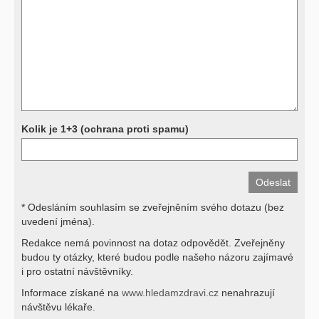
vyšetření, biochemické parametry a jiné) jsou pomocnými metodami
a bez znalosti klinického stavu nemají takřka žádnou výpovědní
hodnotu. Není v ničích silách na dálku bez vyšetření lékařem jen ze
závěrů přístrojových a laboratorních testů stanovit diagnózu. Se
svými dotazy na interpretaci výsledků se proto prosím obracejte na
své lékaře.
Děkujeme za pochopení
Kolik je 1+3 (ochrana proti spamu)
* Odesláním souhlasím se zveřejněním svého dotazu (bez
uvedení jména).
Redakce nemá povinnost na dotaz odpovědět. Zveřejněny
budou ty otázky, které budou podle našeho názoru zajímavé
i pro ostatní návštěvníky.
Informace získané na
www.hledamzdravi.cz
nenahrazují
návštěvu lékaře.