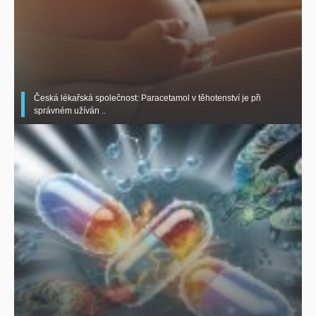
Česká lékařská společnost: Paracetamol v těhotenství je při
správném užíván ..