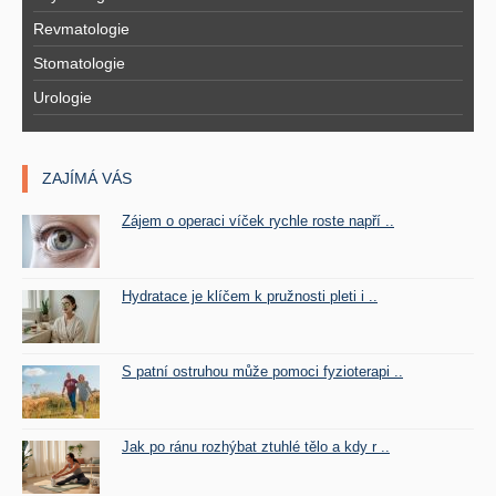
Revmatologie
Stomatologie
Urologie
ZAJÍMÁ VÁS
Zájem o operaci víček rychle roste napří ..
Hydratace je klíčem k pružnosti pleti i ..
S patní ostruhou může pomoci fyzioterapi ..
Jak po ránu rozhýbat ztuhlé tělo a kdy r ..