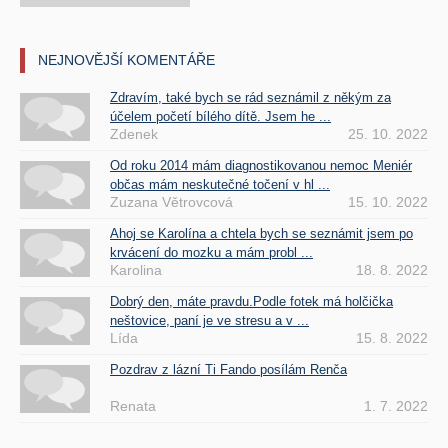
NEJNOVĚJŠÍ KOMENTÁŘE
Zdravím, také bych se rád seznámil z někým za
účelem početí bílého dítě. Jsem he ...
Zdenek
25. 10. 2022
Od roku 2014 mám diagnostikovanou nemoc Meniér
občas mám neskutečné točení v hl ...
Zuzana Větrovcová
15. 10. 2022
Ahoj se Karolína a chtela bych se seznámit jsem po
krvácení do mozku a mám probl ...
Karolina
18. 8. 2022
Dobrý den, máte pravdu.Podle fotek má holčička
neštovice, paní je ve stresu a v ...
Lída
15. 8. 2022
Pozdrav z lázní Ti Fando posílám Renča
Renata
1. 7. 2022