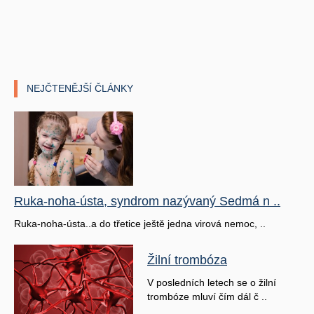
NEJČTENĚJŠÍ ČLÁNKY
Ruka-noha-ústa, syndrom nazývaný Sedmá n ..
Ruka-noha-ústa..a do třetice ještě jedna virová nemoc, ..
Žilní trombóza
V posledních letech se o žilní
trombóze mluví čím dál č ..