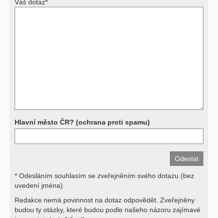
Váš dotaz*
Výsledky vyšetření
Přístrojová vyšetření (CT, rentgen, sono, magnetická rezonance a
další, stejně jako laboratorní testy (krevní obraz, imunologické
vyšetření, biochemické parametry a jiné) jsou pomocnými metodami
a bez znalosti klinického stavu nemají takřka žádnou výpovědní
hodnotu. Není v ničích silách na dálku bez vyšetření lékařem jen ze
závěrů přístrojových a laboratorních testů stanovit diagnózu. Se
svými dotazy na interpretaci výsledků se proto prosím obracejte na
své lékaře.
Děkujeme za pochopení
Hlavní město ČR? (ochrana proti spamu)
* Odesláním souhlasím se zveřejněním svého dotazu (bez
uvedení jména).
Redakce nemá povinnost na dotaz odpovědět. Zveřejněny
budou ty otázky, které budou podle našeho názoru zajímavé