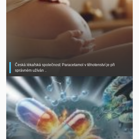
Česká lékařská společnost: Paracetamol v těhotenství je při
správném užíván ..