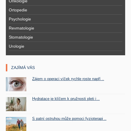
Onkologie
Ortopedie
Psychologie
Revmatologie
Stomatologie
Urologie
ZAJÍMÁ VÁS
Zájem o operaci víček rychle roste napří ..
Hydratace je klíčem k pružnosti pleti i ..
S patní ostruhou může pomoci fyzioterapi ..