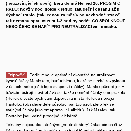
(neuzavírající chlopeň). Beru denně Helicid 20. PROSÍM O
RADU: Když v noci dojde k refluxi žaludeční obsahu až k
dýchací trubici (tak jednou za měsíc po nevhodné stravě)
tak nemohu spát, musím 1-2 hodiny sedět. CO SPOLKNOUT
NEBO ČEHO SE NAPÍT PRO NEUTRALIZACI žal. obsahu.
Odpověď
Podle mne je optimální okamžitě neutralizovat
kyselé šťávy Maaloxem, buď tabletou, která se nechá rozpylnout
v ústech, nebo ještě lépe suspenzí (sáčky). Maalox působí jen v
trávicím ústrojí, nevtřebává se, takže nemění účinky omeprazolu
(Helicid). Ještě bych vám doporučila místo Helicidu novější
Pantoloc (obsahuje déle působící pantoprazol, jde o lék se
stejnými účinky jako omeprazol v Helicidu). Jak Maalox, tak
Pantoloc jsou volně prodejné v lékárně.
Tekutiny nejsou dostatečnými „neutralizátory“ žaludečních šťav.
Dříve se doporučovalo mléko, ale to ještě nebyly výše uvedené