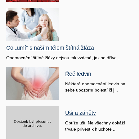
Co „umí“ s naším tělem štítná žláza
Onemocnění štítné žlázy nejsou tak vzácná, jak se dříve ..
Řeč ledvin
Některá onemocnění ledvin na
sebe upozorní bolestí či j ..
Uši a záněty
Obtíže uší. Ne všechny dokáží
trvale přivést k hluchotě ..