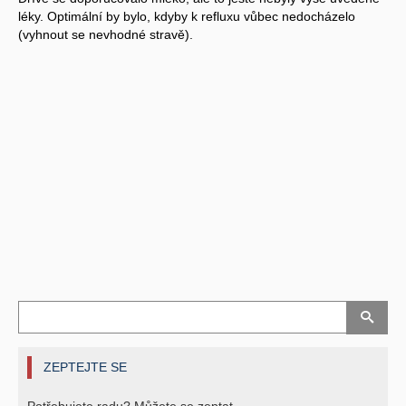
léky. Optimální by bylo, kdyby k refluxu vůbec nedocházelo
(vyhnout se nevhodné stravě).
ZEPTEJTE SE
Potřebujete radu? Můžete se zeptat.