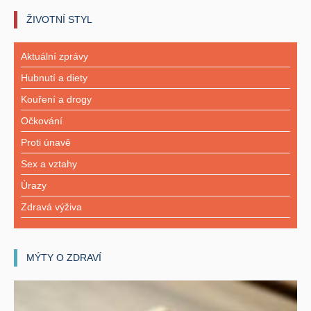
ŽIVOTNÍ STYL
Aktuální zprávy
Hubnutí a diety
Kouření a drogy
Očkování
Proti únavě
Sex a vztahy
Úrazy
Zdravá výživa
MÝTY O ZDRAVÍ