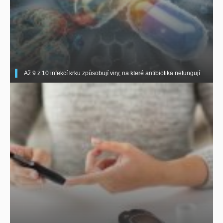
Až 9 z 10 infekcí krku způsobují viry, na které antibiotika nefungují