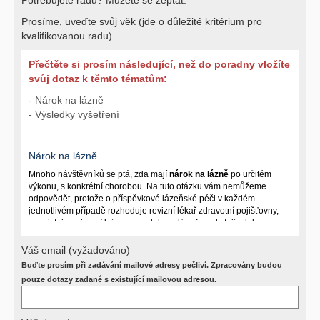
Prosíme, uveďte svůj věk (jde o důležité kritérium pro
kvalifikovanou radu).
Přečtěte si prosím následující, než do poradny vložíte
svůj dotaz k těmto tématům:
- Nárok na lázně
- Výsledky vyšetření
Nárok na lázně
Mnoho návštěvníků se ptá, zda mají
nárok na lázně
po určitém
výkonu, s konkrétní chorobou. Na tuto otázku vám nemůžeme
odpovědět, protože o příspěvkové lázeňské péči v každém
jednotlivém případě rozhoduje revizní lékař zdravotní pojišťovny,
neexistuje univerzální seznam, kdy se lázně poskytují a kdy ne.
Záleží na mnoha okolnostech (kuřáctví, inkontinence), funkčním
postižení pacienta a dalších zdravotních okolnostech.
Váš email (vyžadováno)
Buďte prosím při zadávání mailové adresy pečliví. Zpracovány budou
Požádejte svého ošetřujícího lékaře o návrh, který pak posoudí
příslušný revizní lékař. My vám spolehlivou odpověď dát
pouze dotazy zadané s existující mailovou adresou.
nemůžeme.