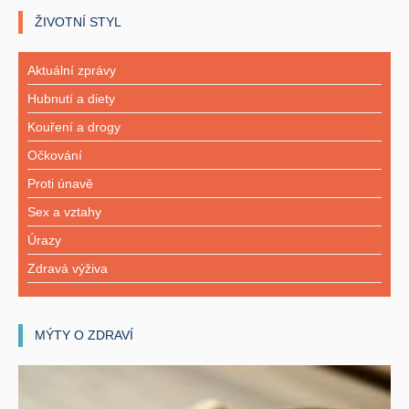
ŽIVOTNÍ STYL
Aktuální zprávy
Hubnutí a diety
Kouření a drogy
Očkování
Proti únavě
Sex a vztahy
Úrazy
Zdravá výživa
MÝTY O ZDRAVÍ