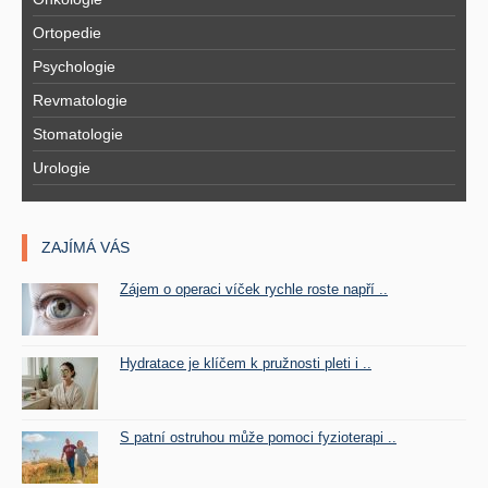
Ortopedie
Psychologie
Revmatologie
Stomatologie
Urologie
ZAJÍMÁ VÁS
Zájem o operaci víček rychle roste napří ..
Hydratace je klíčem k pružnosti pleti i ..
S patní ostruhou může pomoci fyzioterapi ..