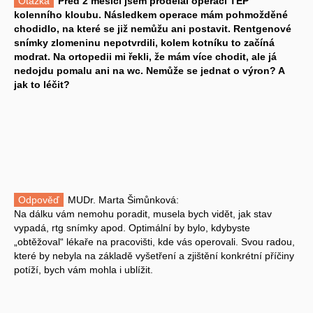
Otázka
Před 2 měsíci jsem prodělal operaci TEP
kolenního kloubu. Následkem operace mám pohmožděné
chodidlo, na které se již nemůžu ani postavit. Rentgenové
snímky zlomeninu nepotvrdili, kolem kotníku to začíná
modrat. Na ortopedii mi řekli, že mám více chodit, ale já
nedojdu pomalu ani na wc. Nemůže se jednat o výron? A
jak to léčit?
Odpověď
MUDr. Marta Šimůnková:
Na dálku vám nemohu poradit, musela bych vidět, jak stav
vypadá, rtg snímky apod. Optimální by bylo, kdybyste
„obtěžoval“ lékaře na pracovišti, kde vás operovali. Svou radou,
které by nebyla na základě vyšetření a zjištění konkrétní příčiny
potíží, bych vám mohla i ublížit.