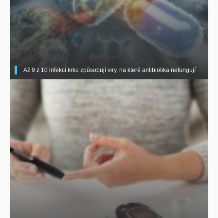
Až 9 z 10 infekcí krku způsobují viry, na které antibiotika nefungují