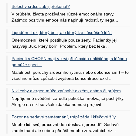
Bolest v srdci: Jak ji překonat?
V průběhu života prožíváme různé emocionální stavy.
Zatímco pozitivní emoce nás naplňují radostí, ty nega ..
Lipedém: Tuk, který bolí, ale který lze i úspěšně léčit
Onemocnění, které postihuje pouze ženy. Pacientky jej
nazývají „tuk, který bolí“. Problém, který bez léka ..
Pacienti s CHOPN mají v krvi příliš oxidu uhličitého, s léčbou
pomůže speci ..
Malátnost, poruchy srdečního rytmu, nebo dokonce smrt – to
všechno může způsobit zvýšená koncentrace oxid ..
Nikl coby alergen může způsobit ekzém, astma či průjem
Nepříjemné svědění, zarudlá pokožka, mokvající puchýřky.
Alergie na nikl se však zdaleka nemusí projevit ..
Pozor na sedavé zaměstnání, trápí záda i křečové žíly
Mnoho lidí svůj pracovní den doslova „prosedí“. Sedavé
zaměstnání ale sebou přináší mnoho zdravotních riz ..