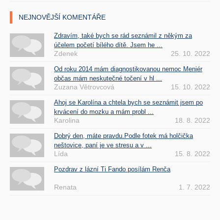
NEJNOVĚJŠÍ KOMENTÁŘE
Zdravím, také bych se rád seznámil z někým za
účelem početí bílého dítě. Jsem he ...
Zdenek
25. 10. 2022
Od roku 2014 mám diagnostikovanou nemoc Meniér
občas mám neskutečné točení v hl ...
Zuzana Větrovcová
15. 10. 2022
Ahoj se Karolína a chtela bych se seznámit jsem po
krvácení do mozku a mám probl ...
Karolina
18. 8. 2022
Dobrý den, máte pravdu.Podle fotek má holčička
neštovice, paní je ve stresu a v ...
Lída
15. 8. 2022
Pozdrav z lázní Ti Fando posílám Renča
Renata
1. 7. 2022