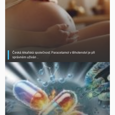
Česká lékařská společnost: Paracetamol v těhotenství je při
správném užíván ..