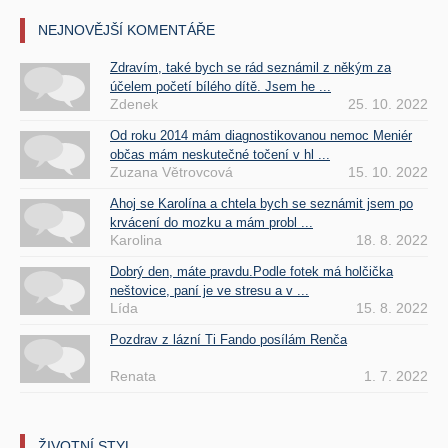
NEJNOVĚJŠÍ KOMENTÁŘE
Zdravím, také bych se rád seznámil z někým za
účelem početí bílého dítě. Jsem he ...
Zdenek
25. 10. 2022
Od roku 2014 mám diagnostikovanou nemoc Meniér
občas mám neskutečné točení v hl ...
Zuzana Větrovcová
15. 10. 2022
Ahoj se Karolína a chtela bych se seznámit jsem po
krvácení do mozku a mám probl ...
Karolina
18. 8. 2022
Dobrý den, máte pravdu.Podle fotek má holčička
neštovice, paní je ve stresu a v ...
Lída
15. 8. 2022
Pozdrav z lázní Ti Fando posílám Renča
Renata
1. 7. 2022
ŽIVOTNÍ STYL