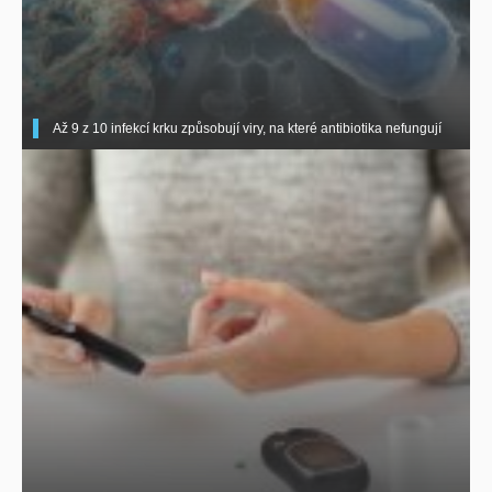
Až 9 z 10 infekcí krku způsobují viry, na které antibiotika nefungují