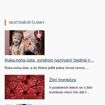
NEJČTENĚJŠÍ ČLÁNKY
Ruka-noha-ústa, syndrom nazývaný Sedmá n ..
Ruka-noha-ústa..a do třetice ještě jedna virová nemoc, ..
Žilní trombóza
V posledních letech se o žilní
trombóze mluví čím dál č ..