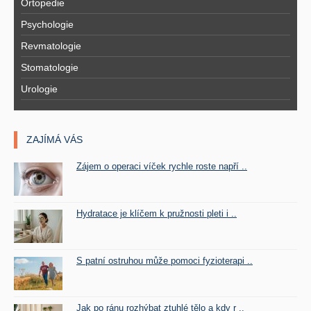
Ortopedie
Psychologie
Revmatologie
Stomatologie
Urologie
ZAJÍMÁ VÁS
Zájem o operaci víček rychle roste napří ..
Hydratace je klíčem k pružnosti pleti i ..
S patní ostruhou může pomoci fyzioterapi ..
Jak po ránu rozhýbat ztuhlé tělo a kdy r ..