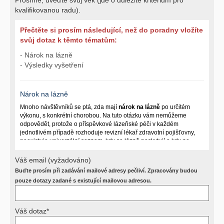
kvalifikovanou radu).
Přečtěte si prosím následující, než do poradny vložíte
svůj dotaz k těmto tématům:
- Nárok na lázně
- Výsledky vyšetření
Nárok na lázně
Mnoho návštěvníků se ptá, zda mají
nárok na lázně
po určitém
výkonu, s konkrétní chorobou. Na tuto otázku vám nemůžeme
odpovědět, protože o příspěvkové lázeňské péči v každém
jednotlivém případě rozhoduje revizní lékař zdravotní pojišťovny,
neexistuje univerzální seznam, kdy se lázně poskytují a kdy ne.
Záleží na mnoha okolnostech (kuřáctví, inkontinence), funkčním
postižení pacienta a dalších zdravotních okolnostech.
Váš email (vyžadováno)
Buďte prosím při zadávání mailové adresy pečliví. Zpracovány budou
Požádejte svého ošetřujícího lékaře o návrh, který pak posoudí
příslušný revizní lékař. My vám spolehlivou odpověď dát
pouze dotazy zadané s existující mailovou adresou.
nemůžeme.
Váš dotaz*
Výsledky vyšetření