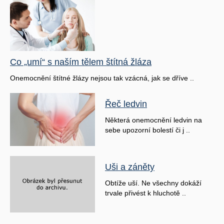
Co „umí“ s naším tělem štítná žláza
Onemocnění štítné žlázy nejsou tak vzácná, jak se dříve ..
Řeč ledvin
Některá onemocnění ledvin na
sebe upozorní bolestí či j ..
Uši a záněty
Obtíže uší. Ne všechny dokáží
trvale přivést k hluchotě ..