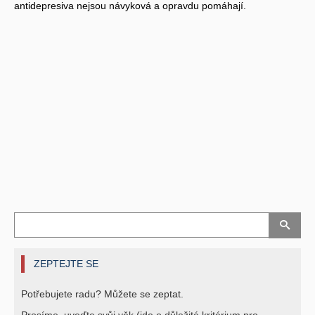
antidepresiva nejsou návyková a opravdu pomáhají.
ZEPTEJTE SE
Potřebujete radu? Můžete se zeptat.
Prosíme, uveďte svůj věk (jde o důležité kritérium pro