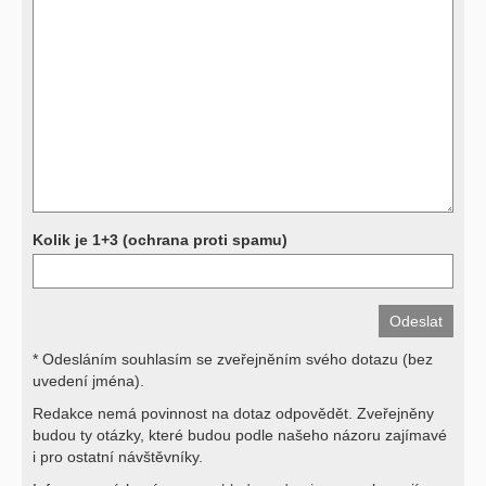
Přístrojová vyšetření (CT, rentgen, sono, magnetická rezonance a
další, stejně jako laboratorní testy (krevní obraz, imunologické
vyšetření, biochemické parametry a jiné) jsou pomocnými metodami
a bez znalosti klinického stavu nemají takřka žádnou výpovědní
hodnotu. Není v ničích silách na dálku bez vyšetření lékařem jen ze
závěrů přístrojových a laboratorních testů stanovit diagnózu. Se
svými dotazy na interpretaci výsledků se proto prosím obracejte na
své lékaře.
Děkujeme za pochopení
Kolik je 1+3 (ochrana proti spamu)
* Odesláním souhlasím se zveřejněním svého dotazu (bez
uvedení jména).
Redakce nemá povinnost na dotaz odpovědět. Zveřejněny
budou ty otázky, které budou podle našeho názoru zajímavé
i pro ostatní návštěvníky.