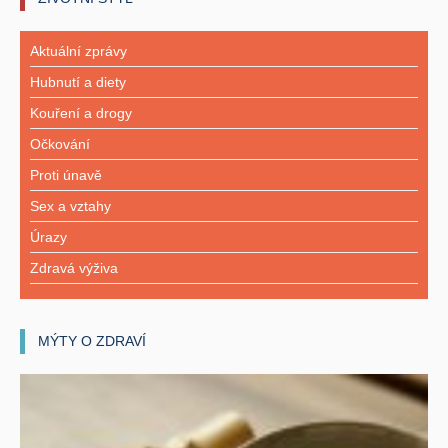
Aktuální zprávy
Hubnutí a diety
Kouření a drogy
Očkování
Proti únavě
Sex a vztahy
Úrazy
Zdravá výživa
MÝTY O ZDRAVÍ