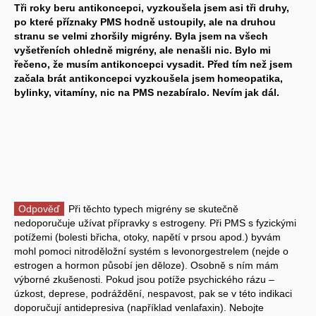
Tři roky beru antikoncepci, vyzkoušela jsem asi tři druhy,
po které příznaky PMS hodně ustoupily, ale na druhou
stranu se velmi zhoršily migrény. Byla jsem na všech
vyšetřeních ohledně migrény, ale nenašli nic. Bylo mi
řečeno, že musím antikoncepci vysadit. Před tím než jsem
začala brát antikoncepci vyzkoušela jsem homeopatika,
bylinky, vitamíny, nic na PMS nezabíralo. Nevím jak dál.
Odpověď
Při těchto typech migrény se skutečně
nedoporučuje užívat přípravky s estrogeny. Při PMS s fyzickými
potížemi (bolesti břicha, otoky, napětí v prsou apod.) byvám
mohl pomoci nitroděložní systém s levonorgestrelem (nejde o
estrogen a hormon působí jen děloze). Osobně s ním mám
výborné zkušenosti. Pokud jsou potíže psychického rázu –
úzkost, deprese, podráždění, nespavost, pak se v této indikaci
doporučují antidepresiva (například venlafaxin). Nebojte