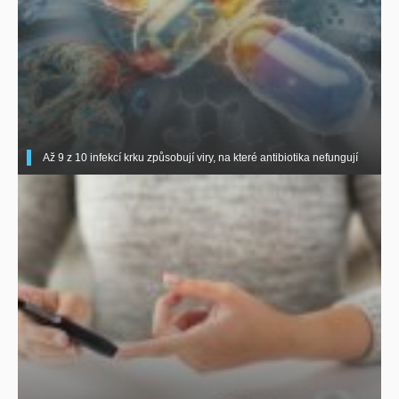
Až 9 z 10 infekcí krku způsobují viry, na které antibiotika nefungují