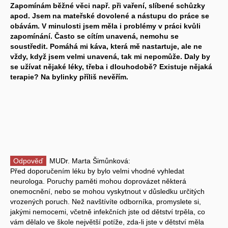
Zapomínám běžné věci např. při vaření, slíbené schůzky
apod. Jsem na mateřské dovolené a nástupu do práce se
obávám. V minulosti jsem měla i problémy v práci kvůli
zapomínání. Často se cítím unavená, nemohu se
soustředit. Pomáhá mi káva, která mě nastartuje, ale ne
vždy, když jsem velmi unavená, tak mi nepomůže. Daly by
se užívat nějaké léky, třeba i dlouhodobě? Existuje nějaká
terapie? Na bylinky příliš nevěřím.
Odpověď
MUDr. Marta Šimůnková:
Před doporučením léku by bylo velmi vhodné vyhledat
neurologa. Poruchy paměti mohou doprovázet některá
onemocnění, nebo se mohou vyskytnout v důsledku určitých
vrozených poruch. Než navštívíte odborníka, promyslete si,
jakými nemocemi, včetně infekčních jste od dětství trpěla, co
vám dělalo ve škole největší potíže, zda-li jste v dětství měla