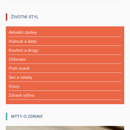
ŽIVOTNÍ STYL
Aktuální zprávy
Hubnutí a diety
Kouření a drogy
Očkování
Proti únavě
Sex a vztahy
Úrazy
Zdravá výživa
MÝTY O ZDRAVÍ