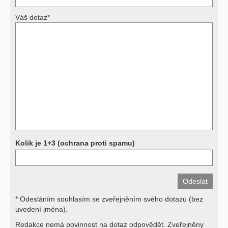
Váš dotaz*
Výsledky vyšetření
Přístrojová vyšetření (CT, rentgen, sono, magnetická rezonance a
další, stejně jako laboratorní testy (krevní obraz, imunologické
vyšetření, biochemické parametry a jiné) jsou pomocnými metodami
a bez znalosti klinického stavu nemají takřka žádnou výpovědní
hodnotu. Není v ničích silách na dálku bez vyšetření lékařem jen ze
závěrů přístrojových a laboratorních testů stanovit diagnózu. Se
svými dotazy na interpretaci výsledků se proto prosím obracejte na
své lékaře.
Děkujeme za pochopení
Kolik je 1+3 (ochrana proti spamu)
* Odesláním souhlasím se zveřejněním svého dotazu (bez
uvedení jména).
Redakce nemá povinnost na dotaz odpovědět. Zveřejněny