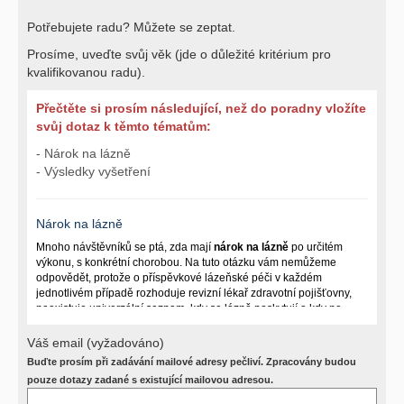
Potřebujete radu? Můžete se zeptat.
Prosíme, uveďte svůj věk (jde o důležité kritérium pro
kvalifikovanou radu).
Přečtěte si prosím následující, než do poradny vložíte
svůj dotaz k těmto tématům:
- Nárok na lázně
- Výsledky vyšetření
Nárok na lázně
Mnoho návštěvníků se ptá, zda mají
nárok na lázně
po určitém
výkonu, s konkrétní chorobou. Na tuto otázku vám nemůžeme
odpovědět, protože o příspěvkové lázeňské péči v každém
jednotlivém případě rozhoduje revizní lékař zdravotní pojišťovny,
neexistuje univerzální seznam, kdy se lázně poskytují a kdy ne.
Záleží na mnoha okolnostech (kuřáctví, inkontinence), funkčním
postižení pacienta a dalších zdravotních okolnostech.
Váš email (vyžadováno)
Buďte prosím při zadávání mailové adresy pečliví. Zpracovány budou
Požádejte svého ošetřujícího lékaře o návrh, který pak posoudí
příslušný revizní lékař. My vám spolehlivou odpověď dát
pouze dotazy zadané s existující mailovou adresou.
nemůžeme.