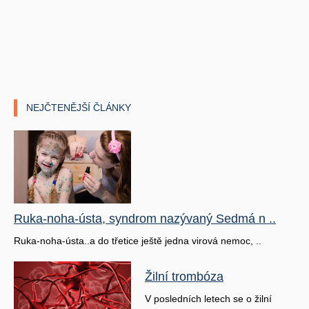
NEJČTENĚJŠÍ ČLÁNKY
Ruka-noha-ústa, syndrom nazývaný Sedmá n ..
Ruka-noha-ústa..a do třetice ještě jedna virová nemoc, ..
Žilní trombóza
V posledních letech se o žilní