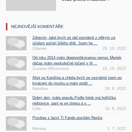
NEJNOVĚJŠÍ KOMENTÁŘE
Zdravím, také bych se rád seznámil z někým za
účelem početí bílého dítě. Jsem he ...
Zdenek
25. 10. 2022
Od roku 2014 mám diagnostikovanou nemoc Meniér
občas mám neskutečné točení v hl ...
Zuzana Větrovcová
15. 10. 2022
Ahoj se Karolína a chtela bych se seznámit jsem po
krvácení do mozku a mám probl ...
Karolina
18. 8. 2022
Dobrý den, máte pravdu.Podle fotek má holčička
neštovice, paní je ve stresu a v ...
Lída
15. 8. 2022
Pozdrav z lázní Ti Fando posílám Renča
Renata
1. 7. 2022