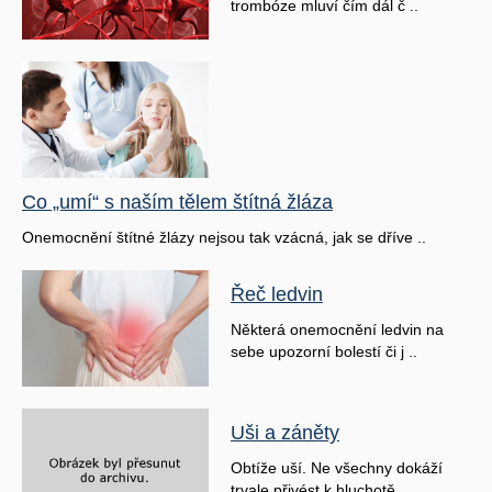
trombóze mluví čím dál č ..
Co „umí“ s naším tělem štítná žláza
Onemocnění štítné žlázy nejsou tak vzácná, jak se dříve ..
Řeč ledvin
Některá onemocnění ledvin na
sebe upozorní bolestí či j ..
Uši a záněty
Obtíže uší. Ne všechny dokáží
trvale přivést k hluchotě ..