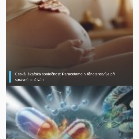
Česká lékařská společnost: Paracetamol v těhotenství je při
správném užíván ..