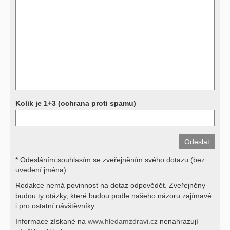
další, stejně jako laboratorní testy (krevní obraz, imunologické
vyšetření, biochemické parametry a jiné) jsou pomocnými metodami
a bez znalosti klinického stavu nemají takřka žádnou výpovědní
hodnotu. Není v ničích silách na dálku bez vyšetření lékařem jen ze
závěrů přístrojových a laboratorních testů stanovit diagnózu. Se
svými dotazy na interpretaci výsledků se proto prosím obracejte na
své lékaře.
Děkujeme za pochopení
Kolik je 1+3 (ochrana proti spamu)
* Odesláním souhlasím se zveřejněním svého dotazu (bez
uvedení jména).
Redakce nemá povinnost na dotaz odpovědět. Zveřejněny
budou ty otázky, které budou podle našeho názoru zajímavé
i pro ostatní návštěvníky.
Informace získané na
www.hledamzdravi.cz
nenahrazují