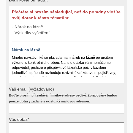
Přečtěte si prosím následující, než do poradny vložíte
svůj dotaz k těmto tématům:
- Nárok na lázně
- Výsledky vyšetření
Nárok na lázně
Mnoho návštěvníků se ptá, zda mají
nárok na lázně
po určitém
výkonu, s konkrétní chorobou. Na tuto otázku vám nemůžeme
odpovědět, protože o příspěvkové lázeňské péči v každém
jednotlivém případě rozhoduje revizní lékař zdravotní pojišťovny,
neexistuje univerzální seznam, kdy se lázně poskytují a kdy ne.
Záleží na mnoha okolnostech (kuřáctví, inkontinence), funkčním
postižení pacienta a dalších zdravotních okolnostech.
Váš email (vyžadováno)
Buďte prosím při zadávání mailové adresy pečliví. Zpracovány budou
Požádejte svého ošetřujícího lékaře o návrh, který pak posoudí
příslušný revizní lékař. My vám spolehlivou odpověď dát
pouze dotazy zadané s existující mailovou adresou.
nemůžeme.
Váš dotaz*
Výsledky vyšetření
Přístrojová vyšetření (CT, rentgen, sono, magnetická rezonance a