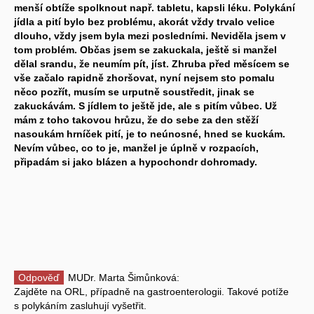
menší obtíže spolknout např. tabletu, kapsli léku. Polykání
jídla a pití bylo bez problému, akorát vždy trvalo velice
dlouho, vždy jsem byla mezi posledními. Neviděla jsem v
tom problém. Občas jsem se zakuckala, ještě si manžel
dělal srandu, že neumím pít, jíst. Zhruba před měsícem se
vše začalo rapidně zhoršovat, nyní nejsem sto pomalu
něco pozřít, musím se urputně soustředit, jinak se
zakuckávám. S jídlem to ještě jde, ale s pitím vůbec. Už
mám z toho takovou hrůzu, že do sebe za den stěží
nasoukám hrníček pití, je to neúnosné, hned se kuckám.
Nevím vůbec, co to je, manžel je úplně v rozpacích,
připadám si jako blázen a hypochondr dohromady.
Odpověď
MUDr. Marta Šimůnková:
Zajděte na ORL, případně na gastroenterologii. Takové potíže
s polykáním zasluhují vyšetřit.