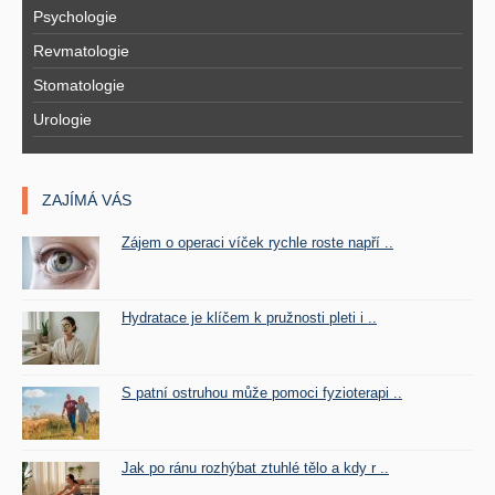
Psychologie
Revmatologie
Stomatologie
Urologie
ZAJÍMÁ VÁS
Zájem o operaci víček rychle roste napří ..
Hydratace je klíčem k pružnosti pleti i ..
S patní ostruhou může pomoci fyzioterapi ..
Jak po ránu rozhýbat ztuhlé tělo a kdy r ..