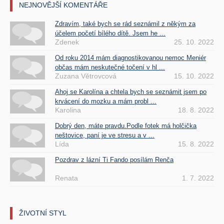
NEJNOVĚJŠÍ KOMENTÁŘE
Zdravím, také bych se rád seznámil z někým za
účelem početí bílého dítě. Jsem he ...
Zdenek
25. 10. 2022
Od roku 2014 mám diagnostikovanou nemoc Meniér
občas mám neskutečné točení v hl ...
Zuzana Větrovcová
15. 10. 2022
Ahoj se Karolína a chtela bych se seznámit jsem po
krvácení do mozku a mám probl ...
Karolina
18. 8. 2022
Dobrý den, máte pravdu.Podle fotek má holčička
neštovice, paní je ve stresu a v ...
Lída
15. 8. 2022
Pozdrav z lázní Ti Fando posílám Renča
Renata
1. 7. 2022
ŽIVOTNÍ STYL