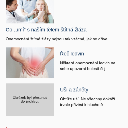
Co „umí“ s naším tělem štítná žláza
Onemocnění štítné žlázy nejsou tak vzácná, jak se dříve ..
Řeč ledvin
Některá onemocnění ledvin na
sebe upozorní bolestí či j ..
Uši a záněty
Obtíže uší. Ne všechny dokáží
trvale přivést k hluchotě ..