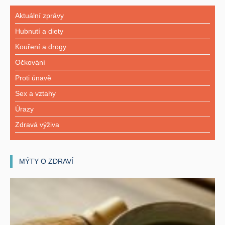
Aktuální zprávy
Hubnutí a diety
Kouření a drogy
Očkování
Proti únavě
Sex a vztahy
Úrazy
Zdravá výživa
MÝTY O ZDRAVÍ