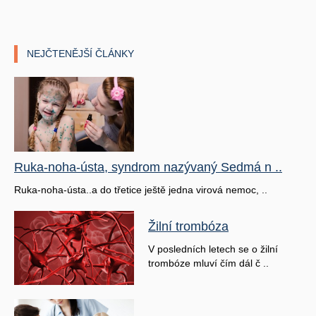
NEJČTENĚJŠÍ ČLÁNKY
Ruka-noha-ústa, syndrom nazývaný Sedmá n ..
Ruka-noha-ústa..a do třetice ještě jedna virová nemoc, ..
Žilní trombóza
V posledních letech se o žilní
trombóze mluví čím dál č ..