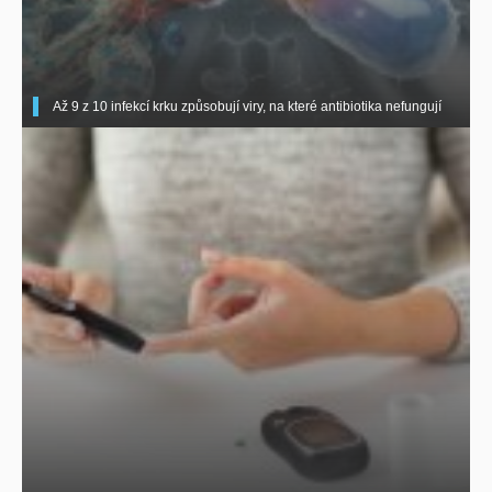
Až 9 z 10 infekcí krku způsobují viry, na které antibiotika nefungují