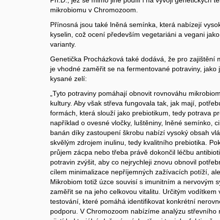
Ph.D., jež se mimo jiné podílí i na vývoji genetických 
mikrobiomu v Chromozoom.
Přínosná jsou také lněná semínka, která nabízejí vy
kyselin, což ocení především vegetariáni a vegani ja
varianty.
Genetička Procházková také dodává, že pro zajištění 
je vhodné zaměřit se na fermentované potraviny, jako j
kysané zelí:
„Tyto potraviny pomáhají obnovit rovnováhu mikrobiom
kultury. Aby však střeva fungovala tak, jak mají, potřeb
formách, která slouží jako prebiotikum, tedy potrava 
například o ovesné vločky, luštěniny, lněné semínko, c
banán díky zastoupení škrobu nabízí vysoký obsah vlákn
skvělým zdrojem inulinu, tedy kvalitního prebiotika. P
průjem zácpa nebo třeba právě dokončil léčbu antibioti
potravin zvýšit, aby co nejrychleji znovu obnovil potř
cílem minimalizace nepříjemných zažívacích potíží, ale 
Mikrobiom totiž úzce souvisí s imunitním a nervovým s
zaměřit se na jeho celkovou vitalitu. Určitým vodítkem 
testování, které pomáhá identifikovat konkrétní nero
podporu. V Chromozoom nabízíme analýzu střevního m