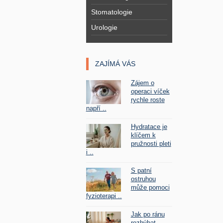
Stomatologie
Urologie
ZAJÍMÁ VÁS
Zájem o
operaci víček
rychle roste
napří ..
Hydratace je
klíčem k
pružnosti pleti
i ..
S patní
ostruhou
může pomoci
fyzioterapi ..
Jak po ránu
rozhýbat