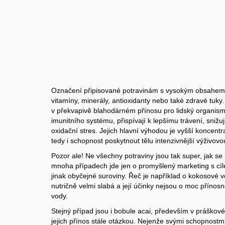
Označení připisované potravinám s vysokým obsahem p
vitamíny, minerály, antioxidanty nebo také zdravé tuk
v překvapivě blahodárném přínosu pro lidský organism
imunitního systému, přispívají k lepšímu trávení, snižu
oxidační stres. Jejich hlavní výhodou je vyšší koncentr
tedy i schopnost poskytnout tělu intenzivnější výživov
Pozor ale! Ne všechny potraviny jsou tak super, jak se
mnoha případech jde jen o promyšlený marketing s cíl
jinak obyčejné suroviny. Řeč je například o kokosové vo
nutričně velmi slabá a její účinky nejsou o moc přínosn
vody.
Stejný případ jsou i bobule acai, především v práškové 
jejich přínos stále otázkou. Nejenže svými schopnostmi