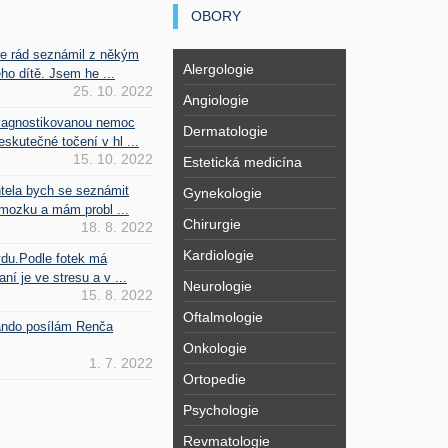
OBORY
se rád seznámil z někým
Alergologie
ho dítě. Jsem he ...
25. 10. 2022
Angiologie
iagnostikovanou nemoc
Dermatologie
kutečné točení v hl ...
15. 10. 2022
Estetická medicína
htela bych se seznámit
Gynekologie
mozku a mám probl ...
Chirurgie
18. 8. 2022
Kardiologie
vdu.Podle fotek má
ní je ve stresu a v ...
Neurologie
15. 8. 2022
Oftalmologie
Fando posílám Renča
Onkologie
1. 7. 2022
Ortopedie
Psychologie
Revmatologie