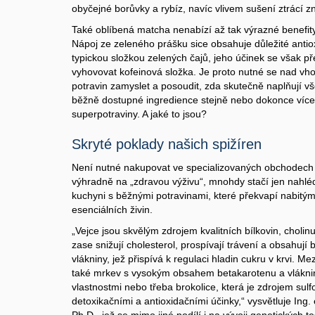
obyčejné borůvky a rybíz, navíc vlivem sušení ztrácí z
Také oblíbená matcha nenabízí až tak výrazné benefity, 
Nápoj ze zeleného prášku sice obsahuje důležité antiox
typickou složkou zelených čajů, jeho účinek se však 
vyhovovat kofeinová složka. Je proto nutné se nad v
potravin zamyslet a posoudit, zda skutečně naplňují vše,
běžně dostupné ingredience stejně nebo dokonce více
superpotraviny. A jaké to jsou?
Skryté poklady našich spižíren
Není nutné nakupovat ve specializovaných obchodec
výhradně na „zdravou výživu“, mnohdy stačí jen nahléd
kuchyni s běžnými potravinami, které překvapí nabit
esenciálních živin.
„Vejce jsou skvělým zdrojem kvalitních bílkovin, cholin
zase snižují cholesterol, prospívají trávení a obsahují
vlákniny, jež přispívá k regulaci hladin cukru v krvi. M
také mrkev s vysokým obsahem betakarotenu a vlákniny
vlastnostmi nebo třeba brokolice, která je zdrojem sulf
detoxikačními a antioxidačními účinky,“ vysvětluje Ing