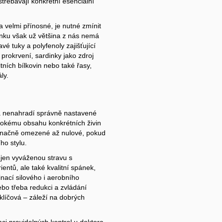
 vstřebávají konkrétní esenciální
 velmi přínosné, je nutné zmínit
činku však už většina z nás nemá
vé tuky a polyfenoly zajišťující
prokrvení, sardinky jako zdroj
ních bílkovin nebo také řasy,
ly.
 a nenahradí správně nastavené
ysokému obsahu konkrétních živin
ýt značně omezené až nulové, pokud
ho stylu.
nejen vyváženou stravu s
ientů, ale také kvalitní spánek,
nací silového i aerobního
ebo třeba redukci a zvládání
klíčová – záleží na dobrých