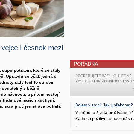
 vejce i česnek mezi
PORADNA
. superpotravin, které se staly
ě. Opravdu se však jedná o
hodnoty řady těchto surovin
 srovnatelný s běžně
domácnosti, a přitom nestojí
perhrdinové našich kuchyní,
Bolest v srdci: Jak ji překonat?
biomu a proč jen strava bohatá
V průběhu života prožíváme rů
Zatímco pozitivní emoce nás na
..