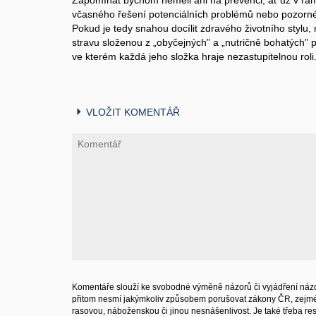
Zapomínat bychom neměli ani na prevenci, ať už v rámc
včasného řešení potenciálních problémů nebo pozorné
Pokud je tedy snahou docílit zdravého životního stylu,
stravu složenou z „obyčejných” a „nutričně bohatých” p
ve kterém každá jeho složka hraje nezastupitelnou roli
VLOŽIT KOMENTÁŘ
Komentáře slouží ke svobodné výměně názorů či vyjádření názo
přitom nesmí jakýmkoliv způsobem porušovat zákony ČR, zejm
rasovou, náboženskou či jinou nesnášenlivost. Je také třeba resp