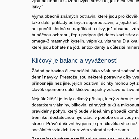
zjistí bakteriální složení svých střev i to, jak efektivně
látky.“
Vyjma obecně známých potravin, které jsou pro člověka
také další příklady běžných superpotravin, o jejichž ú
ani ponětí. Jedná se například o olivy, jež obsahují zdra
buněčnou ochranu, řepu podporující detoxikaci střev a 
omega-3 mastných kyselin, vápníku, vitamínu D a kvalit
které jsou bohaté na jód, antioxidanty a důležité minerá
Klíčový je balanc a vyváženost!
Žádná potravina či esenciální látka však není spásná
denní návyky. Přestože jsou některé potraviny díky v
přínosnější než jiné, jejich pozitivní účinky mohou b
člověk opomene další klíčové aspekty zdravého životní
Nejdůležitější je tedy celkový přístup, který zahrnuje 
dostatkem vlákniny, bílkovin, zdravých tuků a mikronutr
pravidelný pohyb, který bude v ideálním případě kombi
tréninku, dostatečnou hydrataci v podobě čisté vody n
stresu. Právě duševní hygiena je pro člověka více než 
sociálních vztazích i zdravém vnímání sebe sama.