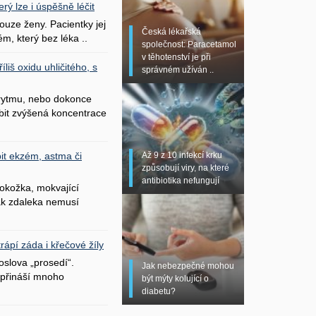
erý lze i úspěšně léčit
uze ženy. Pacientky jej
Česká lékařská
ém, který bez léka ..
společnost: Paracetamol
v těhotenství je při
liš oxidu uhličitého, s
správném užíván ..
 rytmu, nebo dokonce
bit zvýšená koncentrace
Až 9 z 10 infekcí krku
it ekzém, astma či
způsobují viry, na které
antibiotika nefungují
okožka, mokvající
šak zdaleka nemusí
ápí záda i křečové žíly
oslova „prosedí“.
Jak nebezpečné mohou
přináší mnoho
být mýty kolující o
diabetu?