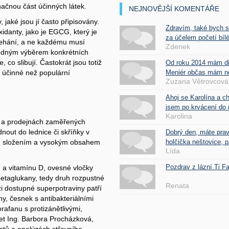
načnou část účinných látek.
NEJNOVĚJŠÍ KOMENTÁŘE
jaké jsou jí často připisovány.
Zdravím, také bych 
idanty, jako je EGCG, který je
za účelem početí bílé
přehání, a ne každému musí
Zdenek
hodným výběrem konkrétních
 co slibují. Častokrát jsou totiž
Od roku 2014 mám d
Meniér občas mám nes
 účinné než populární
Zuzana Větrovcová
Ahoj se Karolína a c
jsem po krvácení do 
Karolina
h a prodejnách zaměřených
nout do lednice či skříňky v
Dobrý den, máte pra
holčička neštovice, pa
ým složením a vysokým obsahem
Lída
Pozdrav z lázní Ti 
u a vitamínu D, ovesné vločky
 betaglukany, tedy druh rozpustné
Renata
ezi dostupné superpotraviny patří
, česnek s antibakteriálními
orafanu s protizánětlivými,
. et Ing. Barbora Procházková,