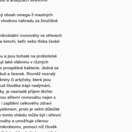
testů a analýzách střevního
soký obsah omega-3 mastných
ko vhodnou náhradu za živočišné
mikrobiální rovnováhy ve střevech
e kimchi, kefír nebo třeba české
u a jsou bohaté na probiotické
ují také vlákninu v různých
pro prospěšné bakterie. Jedná se
ibuli a česnek. Rovněž nezralý
iny či artyčoky, které jsou
okud člověka trápí nadýmání,
ky, je nasnadě příjem těchto
ebnou střevní rovnováhu nejen s
i zajištění celkového zdraví.
ystémem, proto je velmi důležité
v tomto ohledu může být i střevní
vnováhy a umožňuje cílenou
ikrobiomu, pomocí níž člověk