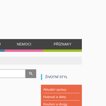
Ů
NEMOCI
PŘÍZNAKY
ŽIVOTNÍ STYL
Aktuální zprávy
Hubnutí a diety
Kouření a drogy