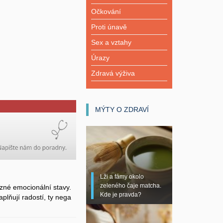
Očkování
Proti únavě
Sex a vztahy
Úrazy
Zdravá výživa
MÝTY O ZDRAVÍ
Lži a fámy okolo
zeleného čaje matcha.
zné emocionální stavy.
Kde je pravda?
plňují radostí, ty nega