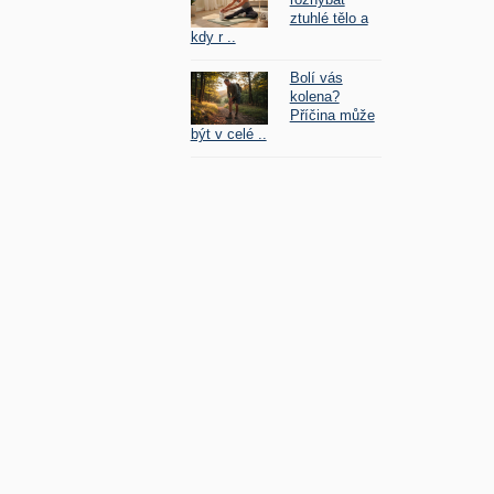
ztuhlé tělo a
kdy r ..
Bolí vás
kolena?
Příčina může
být v celé ..