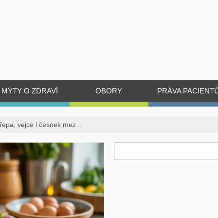
MÝTY O ZDRAVÍ
OBORY
PRÁVA PACIENT
řepa, vejce i česnek mez ..