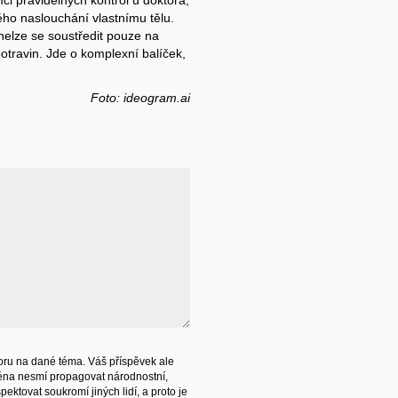
i pravidelných kontrol u doktora,
ho naslouchání vlastnímu tělu.
 nelze se soustředit pouze na
otravin. Jde o komplexní balíček,
.
Foto: ideogram.ai
ru na dané téma. Váš příspěvek ale
éna nesmí propagovat národnostní,
ektovat soukromí jiných lidí, a proto je