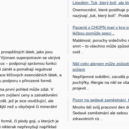
Lipedém: Tuk, který bolí, ale kt
Onemocnění, které postihuje po
nazývají „tuk, který bolí“. Probl
Pacienti s CHOPN mají v krvi pří
léčbou pomůže speci ..
Malátnost, poruchy srdečního
smrt – to všechno může způso
oxid ..
rospěšných látek, jako jsou
y. Význam superpotravin se ukrývá
us – podporují správnou funkci
Nikl coby alergen může způsob
jí zánět a pomáhají regulovat
průjem
ace klíčových esenciálních látek, a
Nepříjemné svědění, zarudlá p
ou podporu v přirozené formě.
puchýřky. Alergie na nikl se v
projevit ..
 na první pohled může zdát. V
em zvýšení ceny a zatraktivnění
Pozor na sedavé zaměstnání, tr
dě, jež je sice osvěžující, ale
ější než u obyčejné či minerální
Mnoho lidí svůj pracovní den d
Sedavé zaměstnání ale sebou 
zdravotních riz ..
formě, či plody goji, u kterých je
 nikterak nepřevyšují například