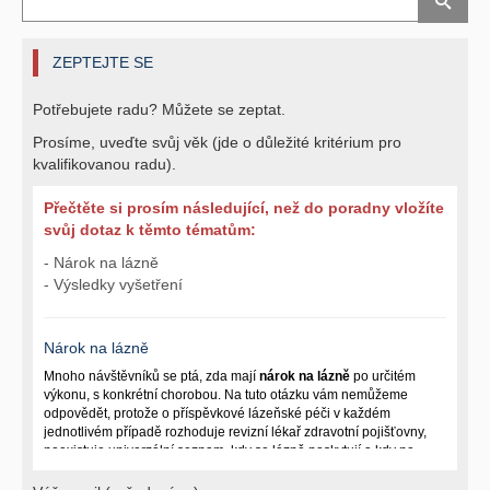
ZEPTEJTE SE
Potřebujete radu? Můžete se zeptat.
Prosíme, uveďte svůj věk (jde o důležité kritérium pro
kvalifikovanou radu).
Přečtěte si prosím následující, než do poradny vložíte
svůj dotaz k těmto tématům:
- Nárok na lázně
- Výsledky vyšetření
Nárok na lázně
Mnoho návštěvníků se ptá, zda mají
nárok na lázně
po určitém
výkonu, s konkrétní chorobou. Na tuto otázku vám nemůžeme
odpovědět, protože o příspěvkové lázeňské péči v každém
jednotlivém případě rozhoduje revizní lékař zdravotní pojišťovny,
neexistuje univerzální seznam, kdy se lázně poskytují a kdy ne.
Záleží na mnoha okolnostech (kuřáctví, inkontinence), funkčním
postižení pacienta a dalších zdravotních okolnostech.