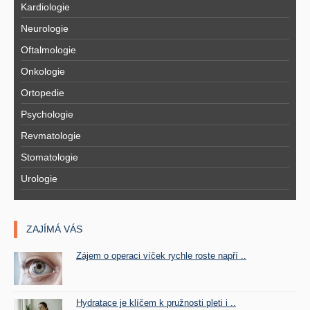
Kardiologie
Neurologie
Oftalmologie
Onkologie
Ortopedie
Psychologie
Revmatologie
Stomatologie
Urologie
ZAJÍMÁ VÁS
Zájem o operaci víček rychle roste napří ..
Hydratace je klíčem k pružnosti pleti i ..