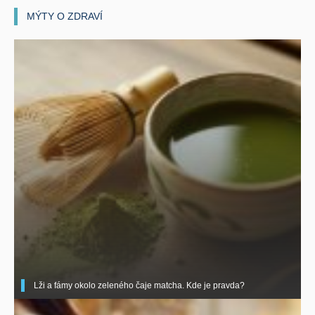
MÝTY O ZDRAVÍ
Lži a fámy okolo zeleného čaje matcha. Kde je pravda?