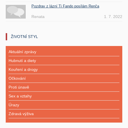
Pozdrav z lázní Ti Fando posílám Renča
Renata
1. 7. 2022
ŽIVOTNÍ STYL
Aktuální zprávy
Hubnutí a diety
Kouření a drogy
Očkování
Proti únavě
Sex a vztahy
Úrazy
Zdravá výživa