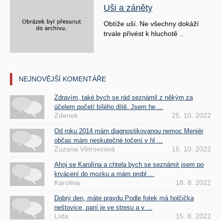
Uši a záněty
Obtíže uší. Ne všechny dokáží
trvale přivést k hluchotě ..
NEJNOVĚJŠÍ KOMENTÁŘE
Zdravím, také bych se rád seznámil z někým za
účelem početí bílého dítě. Jsem he ...
Zdenek
25. 10. 2022
Od roku 2014 mám diagnostikovanou nemoc Meniér
občas mám neskutečné točení v hl ...
Zuzana Větrovcová
15. 10. 2022
Ahoj se Karolína a chtela bych se seznámit jsem po
krvácení do mozku a mám probl ...
Karolina
18. 8. 2022
Dobrý den, máte pravdu.Podle fotek má holčička
neštovice, paní je ve stresu a v ...
Lída
15. 8. 2022