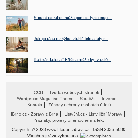
S patní ostruhou může pomoci fyzioterapi ..
Jak po ránu rozhýbat ztuhlé tělo a kdy r ..
Bolí vás kolena? Příčina může být v celé ..
CCB
Tvorba webových stránek
Wordpress Magazine Theme
Soutěže
Inzerce
Kontakt
Zásady ochrany osobních údajů
iBrno.cz - Zprávy z Brna
ListyJM.cz - Listy jižní Moravy
Příznaky, projevy onemocnění a léky
Copyright © 2023 www.hledamzdravi.cz - ISSN 2336-5080.
Všechna práva vyhrazena.