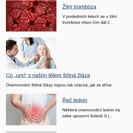
Žilní trombóza
V posledních letech se o žilní
trombóze mluví čím dál č ..
Co „umí“ s naším tělem štítná žláza
Onemocnění štítné žlázy nejsou tak vzácná, jak se dříve ..
Řeč ledvin
Některá onemocnění ledvin na
sebe upozorní bolestí či j ..