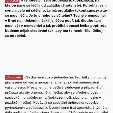
Otázka
V těhoteství jsem prodělala toxoplazmozu, na
kterou jsme se léčila od začátku těhotenství. Porodila jsem
syna a bylo mi sděleno, že má protilátky toxoplazmozy a že
se musí léčit. Je to u něho vylečitelné? Ted je v nemocnici
v Brně na infekčním. Jaká je léčba popř. jak dlouho tam
musí být v nemocnici a jak probíhá domací léčba popř. zda
budeme nějak sledovaní tak ,aby mu to neubližilo. Děkuji
za odpověd.
Odpověď
Otázka není zcela jednuduchá. Protilátky mohou být
přenesené od vás a nemusí znamenat aktivní onemocnění
vašeho syna. Přesto je nutné pečlivé sledování a případně při
průkazu aktivity onemocnění i léčba, aby se předešlo pozdním
následkům u vašeho syna (poškození očí, sluchu a mozku v
pozdějším věku). Podávají se speciální antibiotika (obvykle
pyrimetamin a sulfadiazin). Úvodní serie trvá zpravidla 6 týdnů a
dále podle aktuálního stavu, který se pečlivě sleduje ve speciální