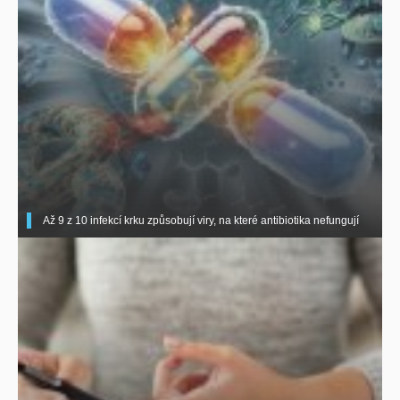
Až 9 z 10 infekcí krku způsobují viry, na které antibiotika nefungují