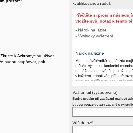
ím přestat?
kvalifikovanou radu).
Přečtěte si prosím následují
vložíte svůj dotaz k těmto 
- Nárok na lázně
- Výsledky vyšetření
Nárok na lázně
. Zkuste k Azitromycinu užívat
Mnoho návštěvníků se ptá, zda maj
íže budou stupňovat, pak
určitém výkonu, s konkrétní chorob
nemůžeme odpovědět, protože o př
v každém jednotlivém případě rozho
zdravotní pojišťovny, neexistuje un
lázně poskytují a kdy ne. Záleží n
(kuřáctví, inkontinence), funkčním p
Váš email (vyžadováno)
dalších zdravotních okolnostech.
Buďte prosím při zadávání mailové adr
Požádejte svého ošetřujícího lékaře
budou pouze dotazy zadané s existují
posoudí příslušný revizní lékař. My
odpověď dát nemůžeme.
Váš dotaz*
Výsledky vyšetření