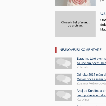
Uš
Obt
doká
hluc
NEJNOVĚJŠÍ KOMENTÁŘE
Zdravím, také bych 
za účelem početí bílé
Zdenek
Od roku 2014 mám d
Meniér občas mám nes
Zuzana Větrovcová
Ahoj se Karolína a c
jsem po krvácení do 
Karolina