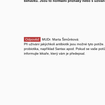
běhavku. Jsou to normální příznaky nebo s užíván
Odpověď
MUDr. Marta Šimůnková:
Při užívání jakýchkoli antibiotik jsou možné tyto potíže
probiotika, například Santax apod. Pokud se vaše pot
informujte lékaře, který vám je předepsal.