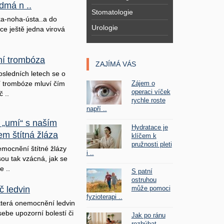
dmá n ..
Stomatologie
a-noha-ústa..a do
Urologie
ice ještě jedna virová
lní trombóza
ZAJÍMÁ VÁS
osledních letech se o
Zájem o
ní trombóze mluví čím
operaci víček
č ..
rychle roste
napří ..
 „umí“ s naším
Hydratace je
em štítná žláza
klíčem k
pružnosti pleti
mocnění štítné žlázy
i ..
sou tak vzácná, jak se
e ..
S patní
ostruhou
může pomoci
č ledvin
fyzioterapi ..
terá onemocnění ledvin
sebe upozorní bolestí či
Jak po ránu
rozhýbat