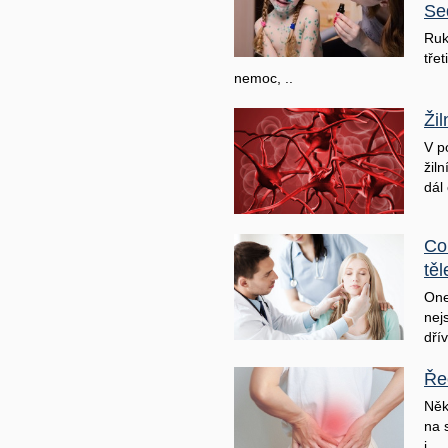
Se
Ruk
třet
nemoc, ..
Ži
V p
žil
dál 
Co
těl
One
nej
dřív
Ře
Něk
na 
j ..