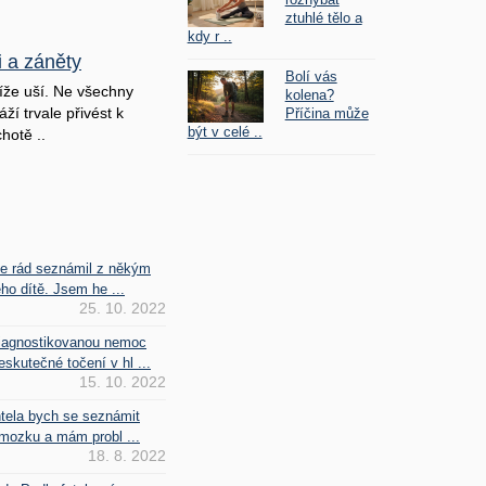
ztuhlé tělo a
kdy r ..
i a záněty
Bolí vás
íže uší. Ne všechny
kolena?
ží trvale přivést k
Příčina může
být v celé ..
hotě ..
se rád seznámil z někým
ho dítě. Jsem he ...
25. 10. 2022
iagnostikovanou nemoc
kutečné točení v hl ...
15. 10. 2022
htela bych se seznámit
mozku a mám probl ...
18. 8. 2022