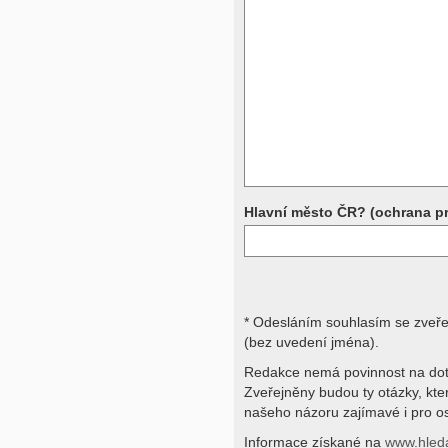
Přístrojová vyšetření (CT, rentgen,
rezonance a další, stejně jako labora
obraz, imunologické vyšetření, bio
jiné) jsou pomocnými metodami a be
stavu nemají takřka žádnou výpově
ničích silách na dálku bez vyšetřen
přístrojových a laboratorních testů 
svými dotazy na interpretaci výsled
obracejte na své lékaře.
Děkujeme za pochopení
Hlavní město ČR? (ochrana p
* Odesláním souhlasím se zveř
(bez uvedení jména).
Redakce nemá povinnost na dot
Zveřejněny budou ty otázky, kt
našeho názoru zajímavé i pro os
Informace získané na
www.hled