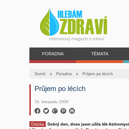
PORADNA
TÉMATA
Domů
Poradna
Průjem po lécích
Průjem po lécích
16. listopadu 2009
Otázka
Dobrý den, dnes jsem užila lék Azitrom