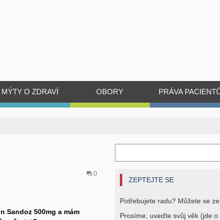
MÝTY O ZDRAVÍ
OBORY
PRÁVA PACIENT
0
ZEPTEJTE SE
Potřebujete radu? Můžete se ze
ycin Sandoz 500mg a mám
Prosíme, uveďte svůj věk (jde o 