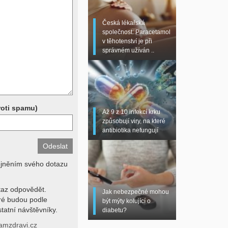
 sono, magnetická
torní testy (krevní
Česká lékařská
chemické parametry a
společnost: Paracetamol
z znalosti klinického
v těhotenství je při
dní hodnotu. Není v
správném užíván ..
í lékařem jen ze závěrů
stanovit diagnózu. Se
ků se proto prosím
roti spamu)
Až 9 z 10 infekcí krku
způsobují viry, na které
antibiotika nefungují
ejněním svého dotazu
az odpovědět.
Jak nebezpečné mohou
eré budou podle
být mýty kolující o
tatní návštěvníky.
diabetu?
amzdravi.cz