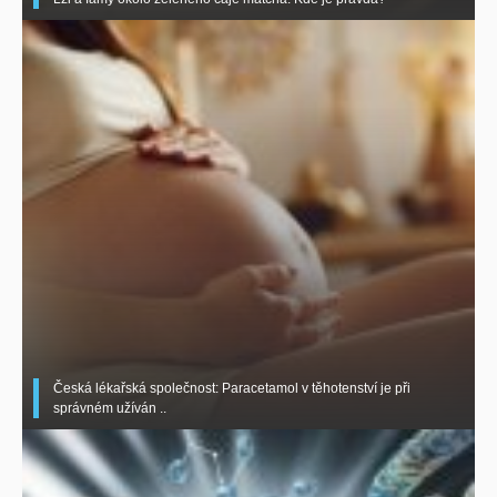
Česká lékařská společnost: Paracetamol v těhotenství je při
správném užíván ..