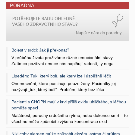
PORADNA
Bolest v srdci: Jak ji překonat?
V průběhu života prožíváme různé emocionální stavy.
Zatímco pozitivní emoce nás naplňují radostí, ty nega ..
Lipedém: Tuk, který bolí, ale který lze i úspěšně léčit
Onemocnění, které postihuje pouze ženy. Pacientky jej
nazývají „tuk, který bolí“. Problém, který bez léka ..
Pacienti s CHOPN mají v krvi příliš oxidu uhličitého, s léčbou
pomůže speci ..
Malátnost, poruchy srdečního rytmu, nebo dokonce smrt – to
všechno může způsobit zvýšená koncentrace oxid ..
Nikl coby alergen může způsobit ekzém, astma či průjem