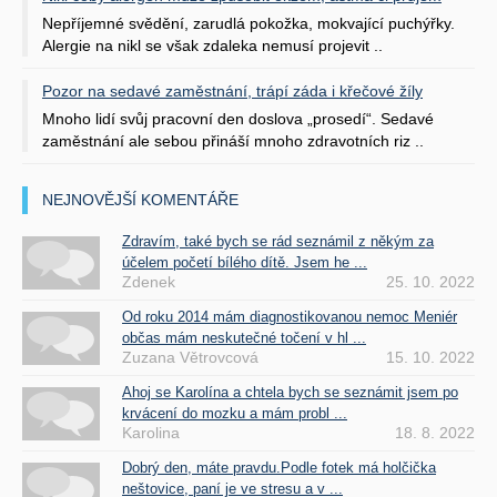
Nepříjemné svědění, zarudlá pokožka, mokvající puchýřky.
Alergie na nikl se však zdaleka nemusí projevit ..
Pozor na sedavé zaměstnání, trápí záda i křečové žíly
Mnoho lidí svůj pracovní den doslova „prosedí“. Sedavé
zaměstnání ale sebou přináší mnoho zdravotních riz ..
NEJNOVĚJŠÍ KOMENTÁŘE
Zdravím, také bych se rád seznámil z někým za
účelem početí bílého dítě. Jsem he ...
Zdenek
25. 10. 2022
Od roku 2014 mám diagnostikovanou nemoc Meniér
občas mám neskutečné točení v hl ...
Zuzana Větrovcová
15. 10. 2022
Ahoj se Karolína a chtela bych se seznámit jsem po
krvácení do mozku a mám probl ...
Karolina
18. 8. 2022
Dobrý den, máte pravdu.Podle fotek má holčička
neštovice, paní je ve stresu a v ...