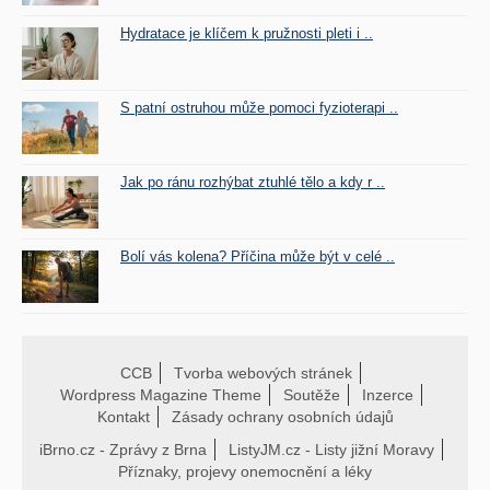
Hydratace je klíčem k pružnosti pleti i ..
S patní ostruhou může pomoci fyzioterapi ..
Jak po ránu rozhýbat ztuhlé tělo a kdy r ..
Bolí vás kolena? Příčina může být v celé ..
CCB
Tvorba webových stránek
Wordpress Magazine Theme
Soutěže
Inzerce
Kontakt
Zásady ochrany osobních údajů
iBrno.cz - Zprávy z Brna
ListyJM.cz - Listy jižní Moravy
Příznaky, projevy onemocnění a léky