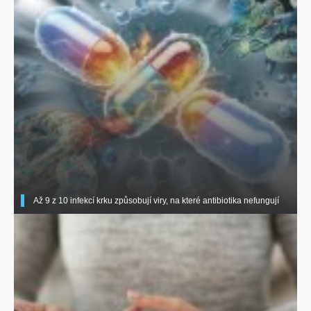
Až 9 z 10 infekcí krku způsobují viry, na které antibiotika nefungují