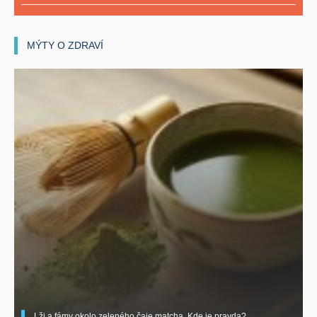
MÝTY O ZDRAVÍ
Lži a fámy okolo zeleného čaje matcha. Kde je pravda?