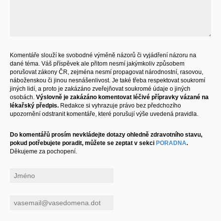
Komentáře slouží ke svobodné výměně názorů či vyjádření názoru na
dané téma. Váš příspěvek ale přitom nesmí jakýmkoliv způsobem
porušovat zákony ČR, zejména nesmí propagovat národnostní, rasovou,
náboženskou či jinou nesnášenlivost. Je také třeba respektovat soukromí
jiných lidí, a proto je zakázáno zveřejňovat soukromé údaje o jiných
osobách.
Výslovně je zakázáno komentovat léčivé přípravky vázané na
lékařský předpis.
Redakce si vyhrazuje právo bez předchozího
upozornění odstranit komentáře, které porušují výše uvedená pravidla.
Do komentářů prosím nevkládejte dotazy ohledně zdravotního stavu,
pokud potřebujete poradit, můžete se zeptat v sekci
PORADNA
.
Děkujeme za pochopení.