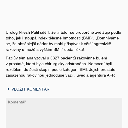
Urolog Nilesh Patil sdělil, že „nádor se proporčně zvětšuje podle
toho, jak i stoupá index tělesné hmotnosti (BMI)“. „Domníváme
se, že obsáhlejší nádor by mohl přispívat k větší agresivitě
rakoviny u mužů s vyšším BMI,“ dodal lékař.
Patilův tým analyzoval u 3327 pacientů rakovinné bujení
v prostatě, která byla chirurgicky odstraněna. Nemocní byli
rozdělení do šesti skupin podle kategorií BMI. Jejich prostatu
zasaženou rakovinou jednoduše vážili, uvedla agentura AFP.
VLOŽIT KOMENTÁŘ