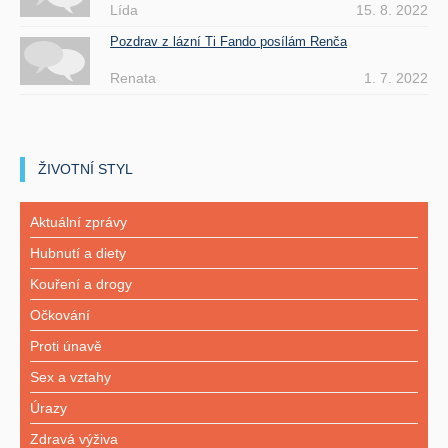
Lída
15. 8. 2022
Pozdrav z lázní Ti Fando posílám Renča
Renata
1. 7. 2022
ŽIVOTNÍ STYL
Aktuální zprávy
Hubnutí a diety
Kouření a drogy
Očkování
Proti únavě
Sex a vztahy
Úrazy
Zdravá výživa