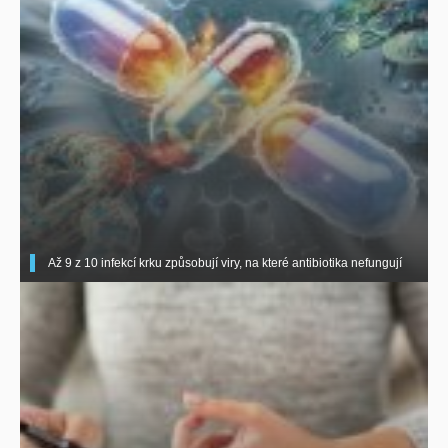
Až 9 z 10 infekcí krku způsobují viry, na které antibiotika nefungují