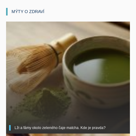
MÝTY O ZDRAVÍ
Lži a fámy okolo zeleného čaje matcha. Kde je pravda?