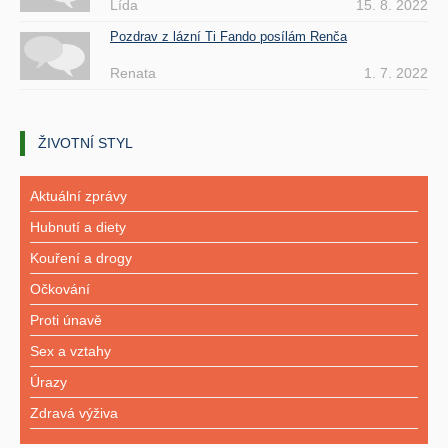
Lída
15. 8. 2022
Pozdrav z lázní Ti Fando posílám Renča
Renata
1. 7. 2022
ŽIVOTNÍ STYL
Aktuální zprávy
Hubnutí a diety
Kouření a drogy
Očkování
Proti únavě
Sex a vztahy
Úrazy
Zdravá výživa