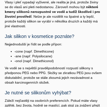
Vlasy i pleť vypadají vyživené, ale realita je jiná, protože živiny
se do vlasů ani pleti nedostanou. Zároveň mohou být
některé
kmeny silikonů nerozpustné ve vodě a tudíž škodlivé i pro
životní prostředí
. Nelze je ale rozdělit na špatné a ty lepší,
protože každý silikon se vyrábí v několika druzích a každý má
jiné vlastnosti.
Jak silikon v kosmetice poznáte?
Nejjednodušší je řídit se podle přípon:
-cone (např. Dimethicone)
-ane (např. Polysilocane)
-onol (např. Dimethiconol)
Ve vodě se s největší pravděpodobností rozpustí silikony s
předponou PEG nebo PPG. Složky se zkratkou PEG jsou ovšem
diskutabilní, protože se stále zkoumá jejich nezávadnost a
obsah karcinogenních složek.
Je nutné se silikonům vyhýbat?
Záleží nejčastěji na osobních preferencích. Pokud máte vlasy
zplihlé, bez života, hodně se mastící, pak stojí za zvážení přejít