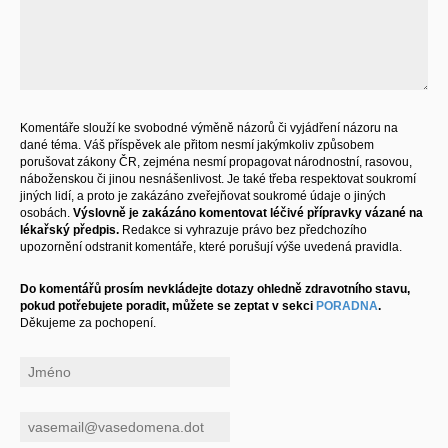
Komentáře slouží ke svobodné výměně názorů či vyjádření názoru na
dané téma. Váš příspěvek ale přitom nesmí jakýmkoliv způsobem
porušovat zákony ČR, zejména nesmí propagovat národnostní, rasovou,
náboženskou či jinou nesnášenlivost. Je také třeba respektovat soukromí
jiných lidí, a proto je zakázáno zveřejňovat soukromé údaje o jiných
osobách.
Výslovně je zakázáno komentovat léčivé přípravky vázané na
lékařský předpis.
Redakce si vyhrazuje právo bez předchozího
upozornění odstranit komentáře, které porušují výše uvedená pravidla.
Do komentářů prosím nevkládejte dotazy ohledně zdravotního stavu,
pokud potřebujete poradit, můžete se zeptat v sekci
PORADNA
.
Děkujeme za pochopení.