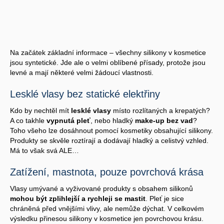
Na začátek základní informace – všechny silikony v kosmetice
jsou syntetické. Jde ale o velmi oblíbené přísady, protože jsou
levné a mají některé velmi žádoucí vlastnosti.
Lesklé vlasy bez statické elektřiny
Kdo by nechtěl mít
lesklé vlasy
místo rozlítaných a krepatých?
A co takhle
vypnutá pleť
, nebo hladký
make-up bez vad
?
Toho všeho lze dosáhnout pomocí kosmetiky obsahující silikony.
Produkty se skvěle roztírají a dodávají hladký a celistvý vzhled.
Má to však svá ALE…
Zatížení, mastnota, pouze povrchová krása
Vlasy umývané a vyživované produkty s obsahem silikonů
mohou být zplihlejší a rychleji se mastit
. Pleť je sice
chráněná před vnějšími vlivy, ale nemůže dýchat. V celkovém
výsledku přinesou silikony v kosmetice jen povrchovou krásu.