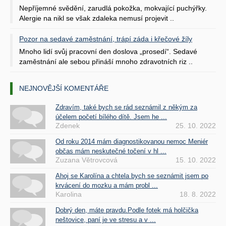
Nepříjemné svědění, zarudlá pokožka, mokvající puchýřky.
Alergie na nikl se však zdaleka nemusí projevit ..
Pozor na sedavé zaměstnání, trápí záda i křečové žíly
Mnoho lidí svůj pracovní den doslova „prosedí“. Sedavé
zaměstnání ale sebou přináší mnoho zdravotních riz ..
NEJNOVĚJŠÍ KOMENTÁŘE
Zdravím, také bych se rád seznámil z někým za
účelem početí bílého dítě. Jsem he ...
Zdenek
25. 10. 2022
Od roku 2014 mám diagnostikovanou nemoc Meniér
občas mám neskutečné točení v hl ...
Zuzana Větrovcová
15. 10. 2022
Ahoj se Karolína a chtela bych se seznámit jsem po
krvácení do mozku a mám probl ...
Karolina
18. 8. 2022
Dobrý den, máte pravdu.Podle fotek má holčička
neštovice, paní je ve stresu a v ...