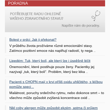
PORADNA
Bolest v srdci: Jak ji překonat?
V průběhu života prožíváme různé emocionální stavy.
Zatímco pozitivní emoce nás naplňují radostí, ty nega ..
Lipedém: Tuk, který bolí, ale který lze i úspěšně léčit
Onemocnění, které postihuje pouze ženy. Pacientky jej
nazývají „tuk, který bolí“. Problém, který bez léka ..
Pacienti s CHOPN mají v krvi příliš oxidu uhličitého, s léčbou
pomůže speci ..
Malátnost, poruchy srdečního rytmu, nebo dokonce smrt – to
všechno může způsobit zvýšená koncentrace oxid ..
Nikl coby alergen může způsobit ekzém, astma či průjem