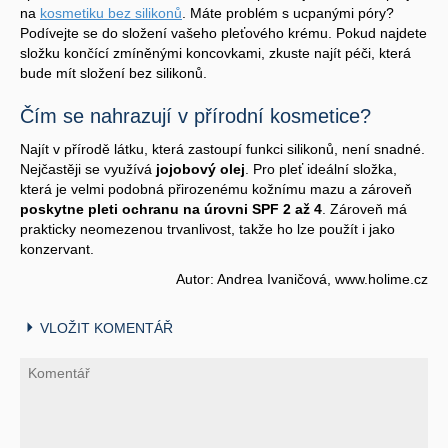
na
kosmetiku bez silikonů
. Máte problém s ucpanými póry?
Podívejte se do složení vašeho pleťového krému. Pokud najdete
složku končící zmíněnými koncovkami, zkuste najít péči, která
bude mít složení bez silikonů.
Čím se nahrazují v přírodní kosmetice?
Najít v přírodě látku, která zastoupí funkci silikonů, není snadné.
Nejčastěji se využívá
jojobový olej
. Pro pleť ideální složka,
která je velmi podobná přirozenému kožnímu mazu a zároveň
poskytne pleti ochranu na úrovni SPF 2 až 4
. Zároveň má
prakticky neomezenou trvanlivost, takže ho lze použít i jako
konzervant.
Autor: Andrea Ivaničová, www.holime.cz
VLOŽIT KOMENTÁŘ