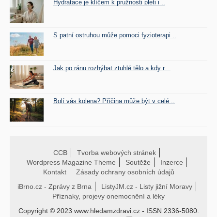
Hydratace je klíčem k pružnosti pleti i ..
S patní ostruhou může pomoci fyzioterapi ..
Jak po ránu rozhýbat ztuhlé tělo a kdy r ..
Bolí vás kolena? Příčina může být v celé ..
CCB
Tvorba webových stránek
Wordpress Magazine Theme
Soutěže
Inzerce
Kontakt
Zásady ochrany osobních údajů
iBrno.cz - Zprávy z Brna
ListyJM.cz - Listy jižní Moravy
Příznaky, projevy onemocnění a léky
Copyright © 2023 www.hledamzdravi.cz - ISSN 2336-5080.