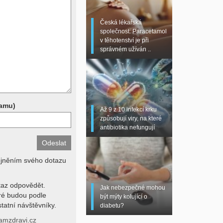
 sono, magnetická
torní testy (krevní
Česká lékařská
chemické parametry a
společnost: Paracetamol
z znalosti klinického
v těhotenství je při
dní hodnotu. Není v
správném užíván ..
í lékařem jen ze závěrů
stanovit diagnózu. Se
ků se proto prosím
pamu)
Až 9 z 10 infekcí krku
způsobují viry, na které
antibiotika nefungují
ejněním svého dotazu
az odpovědět.
Jak nebezpečné mohou
eré budou podle
být mýty kolující o
tatní návštěvníky.
diabetu?
amzdravi.cz