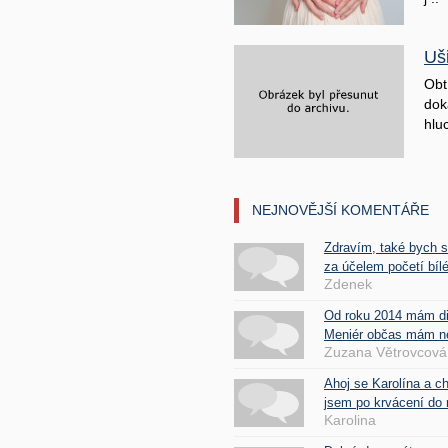
Uš
Obt
doká
hluc
NEJNOVĚJŠÍ KOMENTÁŘE
Zdravím, také bych 
za účelem početí bílé
Zdenek
Od roku 2014 mám d
Meniér občas mám nes
Zuzana Větrovcová
Ahoj se Karolína a c
jsem po krvácení do 
Karolina