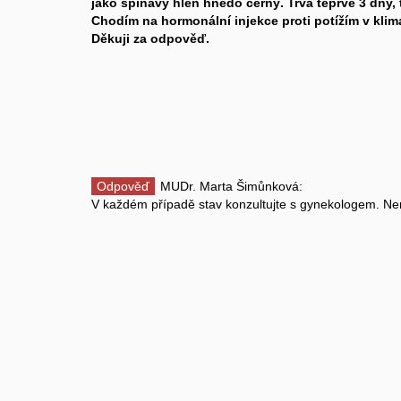
jako špinavý hlen hnědo černý. Trvá teprve 3 dny, t
Chodím na hormonální injekce proti potížím v klima
Děkuji za odpověď.
Odpověď
MUDr. Marta Šimůnková:
V každém případě stav konzultujte s gynekologem. Nen