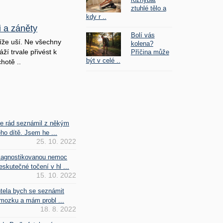
ztuhlé tělo a
kdy r ..
i a záněty
Bolí vás
íže uší. Ne všechny
kolena?
ží trvale přivést k
Příčina může
být v celé ..
hotě ..
se rád seznámil z někým
ho dítě. Jsem he ...
25. 10. 2022
iagnostikovanou nemoc
kutečné točení v hl ...
15. 10. 2022
htela bych se seznámit
mozku a mám probl ...
18. 8. 2022