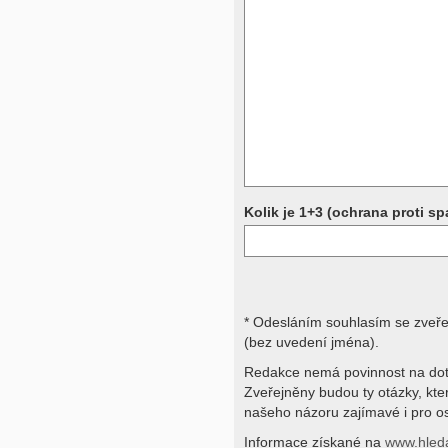
Přístrojová vyšetření (CT, rentgen,
rezonance a další, stejně jako labora
obraz, imunologické vyšetření, bio
jiné) jsou pomocnými metodami a be
stavu nemají takřka žádnou výpově
ničích silách na dálku bez vyšetřen
přístrojových a laboratorních testů 
svými dotazy na interpretaci výsled
obracejte na své lékaře.
Děkujeme za pochopení
Kolik je 1+3 (ochrana proti s
* Odesláním souhlasím se zveř
(bez uvedení jména).
Redakce nemá povinnost na dot
Zveřejněny budou ty otázky, kt
našeho názoru zajímavé i pro os
Informace získané na
www.hled