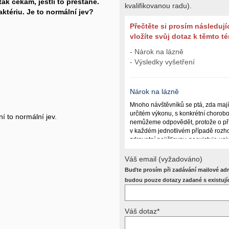
ak čekám, jestli to přestane.
kvalifikovanou radu).
ktériu. Je to normální jev?
Přečtěte si prosím následují
vložíte svůj dotaz k těmto 
- Nárok na lázně
- Výsledky vyšetření
Nárok na lázně
Mnoho návštěvníků se ptá, zda maj
určitém výkonu, s konkrétní chorob
í to normální jev.
nemůžeme odpovědět, protože o př
v každém jednotlivém případě rozho
zdravotní pojišťovny, neexistuje un
lázně poskytují a kdy ne. Záleží n
(kuřáctví, inkontinence), funkčním p
Váš email (vyžadováno)
dalších zdravotních okolnostech.
Buďte prosím při zadávání mailové adr
Požádejte svého ošetřujícího lékaře
budou pouze dotazy zadané s existují
posoudí příslušný revizní lékař. My
odpověď dát nemůžeme.
Váš dotaz*
Výsledky vyšetření