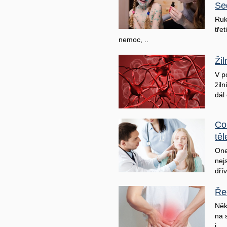
Se
Ruk
třet
nemoc, ..
Ži
V p
žil
dál 
Co
těl
One
nej
dřív
Ře
Něk
na 
j ..