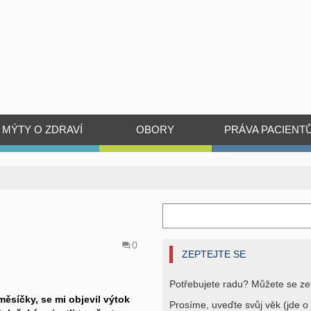
MÝTY O ZDRAVÍ
OBORY
PRÁVA PACIENT
0
ZEPTEJTE SE
Potřebujete radu? Můžete se ze
měsíčky, se mi objevil výtok
Prosíme, uveďte svůj věk (jde o 