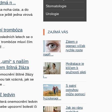
dmá n ..
Stomatologie
a-noha-ústa..a do
Urologie
ice ještě jedna virová
lní trombóza
ZAJÍMÁ VÁS
osledních letech se o
Zájem o
ní trombóze mluví čím
operaci víček
č ..
rychle roste
napří ..
 „umí“ s naším
Hydratace je
em štítná žláza
klíčem k
pružnosti pleti
mocnění štítné žlázy
i ..
sou tak vzácná, jak se
e ..
S patní
ostruhou
může pomoci
č ledvin
fyzioterapi ..
terá onemocnění ledvin
sebe upozorní bolestí či
Jak po ránu
rozhýbat