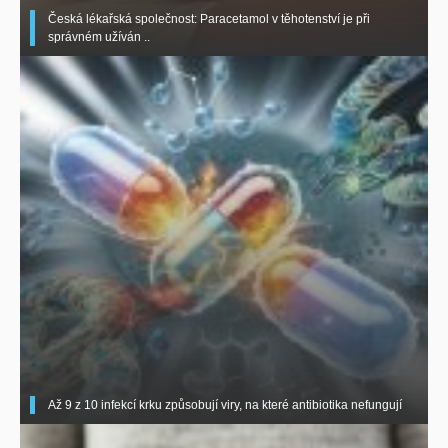
Česká lékařská společnost: Paracetamol v těhotenství je při
správném užíván ..
Až 9 z 10 infekcí krku způsobují viry, na které antibiotika nefungují