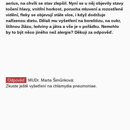
aerius, na chvíli se stav zlepšil. Nyní se u něj objevily stavy
točení hlavy, vnitřní horkost, porucha mluvení a rozostřené
vidění, fleky se objevují stále více, i když dodržuje
nařízenou dietu. Dělali mu vyšetření na boreliózu, na cukr,
štítnou žlázu, ledviny a játra a vše je v pořádku. Nemohlo
by to být něco jiného než alergie? Děkuji za odpověď.
Odpověď
MUDr. Marta Šimůnková:
Zkuste ještě vyšetření na chlamydia pneumoniae.