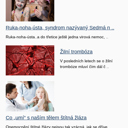
Ruka-noha-ústa, syndrom nazývaný Sedmá n ..
Ruka-noha-ústa..a do třetice ještě jedna virová nemoc, ..
Žilní trombóza
V posledních letech se o žilní
trombóze mluví čím dál č ..
Co „umí“ s naším tělem štítná žláza
Onemocnění štítné žlázy nejsou tak vzácná, jak se dříve ..