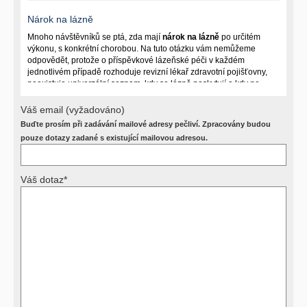
Nárok na lázně
Mnoho návštěvníků se ptá, zda mají
nárok na lázně
po určitém
výkonu, s konkrétní chorobou. Na tuto otázku vám nemůžeme
odpovědět, protože o příspěvkové lázeňské péči v každém
jednotlivém případě rozhoduje revizní lékař zdravotní pojišťovny,
neexistuje univerzální seznam, kdy se lázně poskytují a kdy ne.
Záleží na mnoha okolnostech (kuřáctví, inkontinence), funkčním
postižení pacienta a dalších zdravotních okolnostech.
Váš email (vyžadováno)
Buďte prosím při zadávání mailové adresy pečliví. Zpracovány budou
Požádejte svého ošetřujícího lékaře o návrh, který pak posoudí
příslušný revizní lékař. My vám spolehlivou odpověď dát
pouze dotazy zadané s existující mailovou adresou.
nemůžeme.
Váš dotaz*
Výsledky vyšetření
Přístrojová vyšetření (CT, rentgen, sono, magnetická rezonance a
další, stejně jako laboratorní testy (krevní obraz, imunologické
vyšetření, biochemické parametry a jiné) jsou pomocnými metodami
a bez znalosti klinického stavu nemají takřka žádnou výpovědní
hodnotu. Není v ničích silách na dálku bez vyšetření lékařem jen ze
závěrů přístrojových a laboratorních testů stanovit diagnózu. Se
svými dotazy na interpretaci výsledků se proto prosím obracejte na
své lékaře.
Děkujeme za pochopení