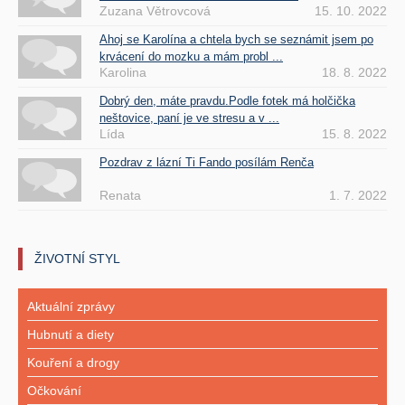
Zuzana Větrovcová
15. 10. 2022
Ahoj se Karolína a chtela bych se seznámit jsem po
krvácení do mozku a mám probl ...
Karolina
18. 8. 2022
Dobrý den, máte pravdu.Podle fotek má holčička
neštovice, paní je ve stresu a v ...
Lída
15. 8. 2022
Pozdrav z lázní Ti Fando posílám Renča
Renata
1. 7. 2022
ŽIVOTNÍ STYL
Aktuální zprávy
Hubnutí a diety
Kouření a drogy
Očkování