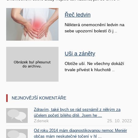
Řeč ledvin
Některá onemocnění ledvin na
sebe upozorní bolestí či j ..
Uši a záněty
Obtíže uší. Ne všechny dokáží
trvale přivést k hluchotě ..
NEJNOVĚJŠÍ KOMENTÁŘE
Zdravím, také bych se rád seznámil z někým za
účelem početí bílého dítě. Jsem he ...
Zdenek
25. 10. 2022
Od roku 2014 mám diagnostikovanou nemoc Meniér
občas mám neskutečné točení v hl ...