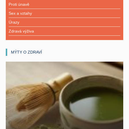
Proti únavě
Sex a vztahy
Úrazy
Zdravá výživa
MÝTY O ZDRAVÍ