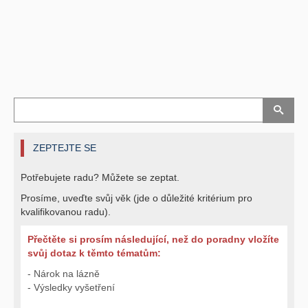
ZEPTEJTE SE
Potřebujete radu? Můžete se zeptat.
Prosíme, uveďte svůj věk (jde o důležité kritérium pro
kvalifikovanou radu).
Přečtěte si prosím následující, než do poradny vložíte
svůj dotaz k těmto tématům:
- Nárok na lázně
- Výsledky vyšetření