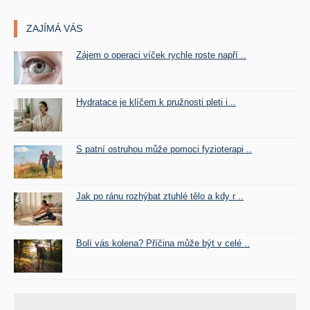
ZAJÍMÁ VÁS
Zájem o operaci víček rychle roste napří ..
Hydratace je klíčem k pružnosti pleti i ..
S patní ostruhou může pomoci fyzioterapi ..
Jak po ránu rozhýbat ztuhlé tělo a kdy r ..
Bolí vás kolena? Příčina může být v celé ..