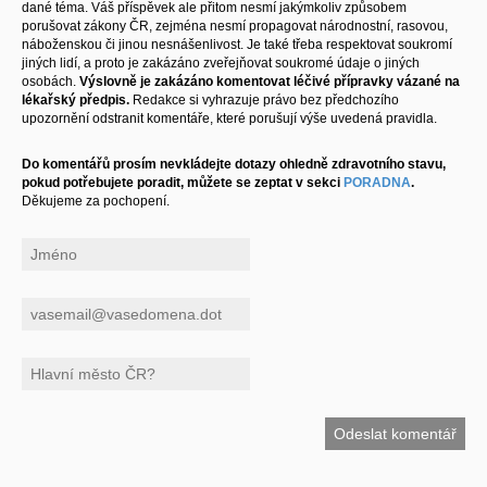
dané téma. Váš příspěvek ale přitom nesmí jakýmkoliv způsobem
porušovat zákony ČR, zejména nesmí propagovat národnostní, rasovou,
náboženskou či jinou nesnášenlivost. Je také třeba respektovat soukromí
jiných lidí, a proto je zakázáno zveřejňovat soukromé údaje o jiných
osobách.
Výslovně je zakázáno komentovat léčivé přípravky vázané na
lékařský předpis.
Redakce si vyhrazuje právo bez předchozího
upozornění odstranit komentáře, které porušují výše uvedená pravidla.
Do komentářů prosím nevkládejte dotazy ohledně zdravotního stavu,
pokud potřebujete poradit, můžete se zeptat v sekci
PORADNA
.
Děkujeme za pochopení.