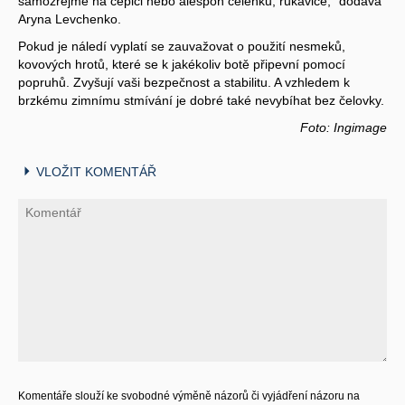
samozřejmě na čepici nebo alespoň čelenku, rukavice,“ dodává
Aryna Levchenko.
Pokud je náledí vyplatí se zauvažovat o použití nesmeků,
kovových hrotů, které se k jakékoliv botě připevní pomocí
popruhů. Zvyšují vaši bezpečnost a stabilitu. A vzhledem k
brzkému zimnímu stmívání je dobré také nevybíhat bez čelovky.
Foto: Ingimage
VLOŽIT KOMENTÁŘ
Komentáře slouží ke svobodné výměně názorů či vyjádření názoru na