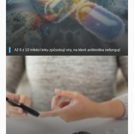
Až 9 z 10 infekcí krku způsobují viry, na které antibiotika nefungují