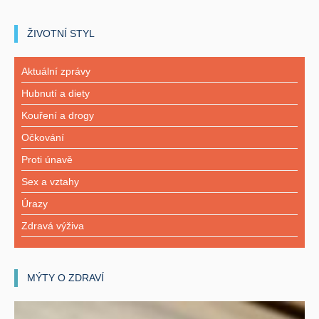
ŽIVOTNÍ STYL
Aktuální zprávy
Hubnutí a diety
Kouření a drogy
Očkování
Proti únavě
Sex a vztahy
Úrazy
Zdravá výživa
MÝTY O ZDRAVÍ