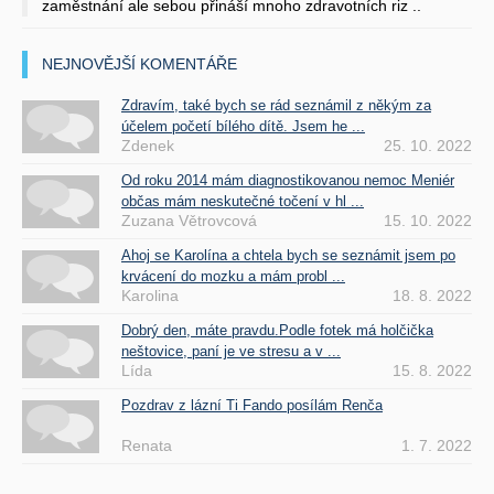
zaměstnání ale sebou přináší mnoho zdravotních riz ..
NEJNOVĚJŠÍ KOMENTÁŘE
Zdravím, také bych se rád seznámil z někým za
účelem početí bílého dítě. Jsem he ...
Zdenek
25. 10. 2022
Od roku 2014 mám diagnostikovanou nemoc Meniér
občas mám neskutečné točení v hl ...
Zuzana Větrovcová
15. 10. 2022
Ahoj se Karolína a chtela bych se seznámit jsem po
krvácení do mozku a mám probl ...
Karolina
18. 8. 2022
Dobrý den, máte pravdu.Podle fotek má holčička
neštovice, paní je ve stresu a v ...
Lída
15. 8. 2022
Pozdrav z lázní Ti Fando posílám Renča
Renata
1. 7. 2022