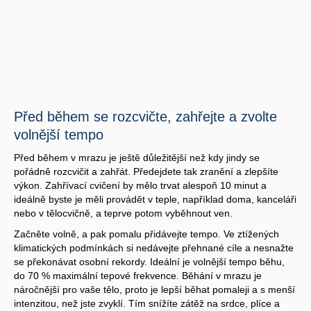
Před během se rozcvičte, zahřejte a zvolte
volnější tempo
Před během v mrazu je ještě důležitější než kdy jindy se
pořádně rozcvičit a zahřát. Předejdete tak zranění a zlepšíte
výkon. Zahřívací cvičení by mělo trvat alespoň 10 minut a
ideálně byste je měli provádět v teple, například doma, kanceláři
nebo v tělocvičně, a teprve potom vyběhnout ven.
Začněte volně, a pak pomalu přidávejte tempo. Ve ztížených
klimatických podmínkách si nedávejte přehnané cíle a nesnažte
se překonávat osobní rekordy. Ideální je volnější tempo běhu,
do 70 % maximální tepové frekvence. Běhání v mrazu je
náročnější pro vaše tělo, proto je lepší běhat pomaleji a s menší
intenzitou, než jste zvyklí. Tím snížíte zátěž na srdce, plíce a