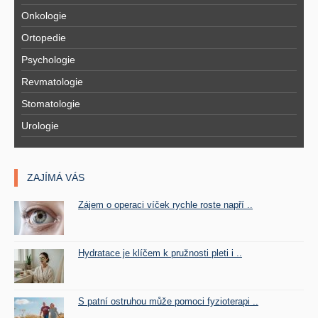
Onkologie
Ortopedie
Psychologie
Revmatologie
Stomatologie
Urologie
ZAJÍMÁ VÁS
Zájem o operaci víček rychle roste napří ..
Hydratace je klíčem k pružnosti pleti i ..
S patní ostruhou může pomoci fyzioterapi ..