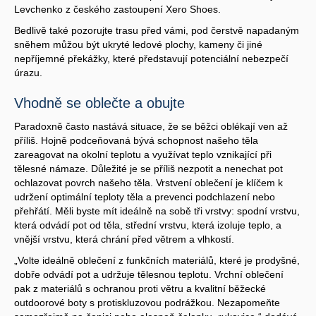
Levchenko z českého zastoupení Xero Shoes.
Bedlivě také pozorujte trasu před vámi, pod čerstvě napadaným
sněhem můžou být ukryté ledové plochy, kameny či jiné
nepříjemné překážky, které představují potenciální nebezpečí
úrazu.
Vhodně se oblečte a obujte
Paradoxně často nastává situace, že se běžci oblékají ven až
příliš. Hojně podceňovaná bývá schopnost našeho těla
zareagovat na okolní teplotu a využívat teplo vznikající při
tělesné námaze. Důležité je se příliš nezpotit a nenechat pot
ochlazovat povrch našeho těla. Vrstvení oblečení je klíčem k
udržení optimální teploty těla a prevenci podchlazení nebo
přehřátí. Měli byste mít ideálně na sobě tři vrstvy: spodní vrstvu,
která odvádí pot od těla, střední vrstvu, která izoluje teplo, a
vnější vrstvu, která chrání před větrem a vlhkostí.
„Volte ideálně oblečení z funkčních materiálů, které je prodyšné,
dobře odvádí pot a udržuje tělesnou teplotu. Vrchní oblečení
pak z materiálů s ochranou proti větru a kvalitní běžecké
outdoorové boty s protiskluzovou podrážkou. Nezapomeňte