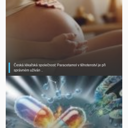
Česká lékařská společnost: Paracetamol v těhotenství je při
správném užíván ..