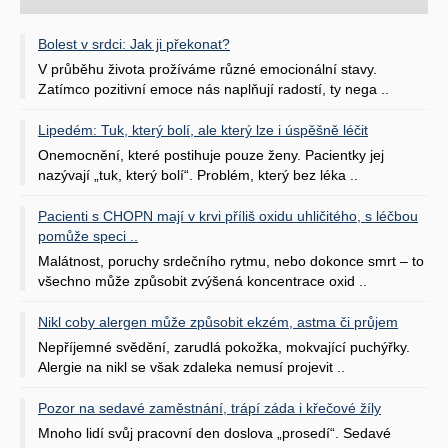
Bolest v srdci: Jak ji překonat?
V průběhu života prožíváme různé emocionální stavy.
Zatímco pozitivní emoce nás naplňují radostí, ty nega ..
Lipedém: Tuk, který bolí, ale který lze i úspěšně léčit
Onemocnění, které postihuje pouze ženy. Pacientky jej
nazývají „tuk, který bolí“. Problém, který bez léka ..
Pacienti s CHOPN mají v krvi příliš oxidu uhličitého, s léčbou
pomůže speci ..
Malátnost, poruchy srdečního rytmu, nebo dokonce smrt – to
všechno může způsobit zvýšená koncentrace oxid ..
Nikl coby alergen může způsobit ekzém, astma či průjem
Nepříjemné svědění, zarudlá pokožka, mokvající puchýřky.
Alergie na nikl se však zdaleka nemusí projevit ..
Pozor na sedavé zaměstnání, trápí záda i křečové žíly
Mnoho lidí svůj pracovní den doslova „prosedí“. Sedavé