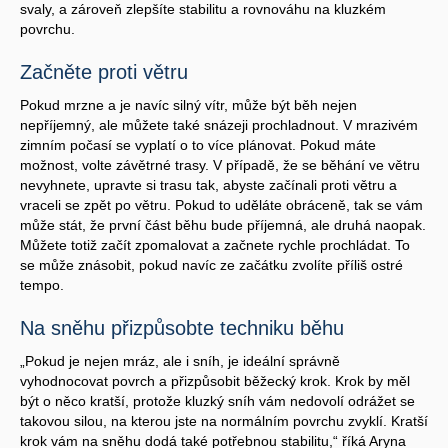
svaly, a zároveň zlepšíte stabilitu a rovnováhu na kluzkém
povrchu.
Začněte proti větru
Pokud mrzne a je navíc silný vítr, může být běh nejen
nepříjemný, ale můžete také snázeji prochladnout. V mrazivém
zimním počasí se vyplatí o to více plánovat. Pokud máte
možnost, volte závětrné trasy. V případě, že se běhání ve větru
nevyhnete, upravte si trasu tak, abyste začínali proti větru a
vraceli se zpět po větru. Pokud to uděláte obráceně, tak se vám
může stát, že první část běhu bude příjemná, ale druhá naopak.
Můžete totiž začít zpomalovat a začnete rychle prochládat. To
se může znásobit, pokud navíc ze začátku zvolíte příliš ostré
tempo.
Na sněhu přizpůsobte techniku běhu
„Pokud je nejen mráz, ale i sníh, je ideální správně
vyhodnocovat povrch a přizpůsobit běžecký krok. Krok by měl
být o něco kratší, protože kluzký sníh vám nedovolí odrážet se
takovou silou, na kterou jste na normálním povrchu zvyklí. Kratší
krok vám na sněhu dodá také potřebnou stabilitu,“ říká Aryna