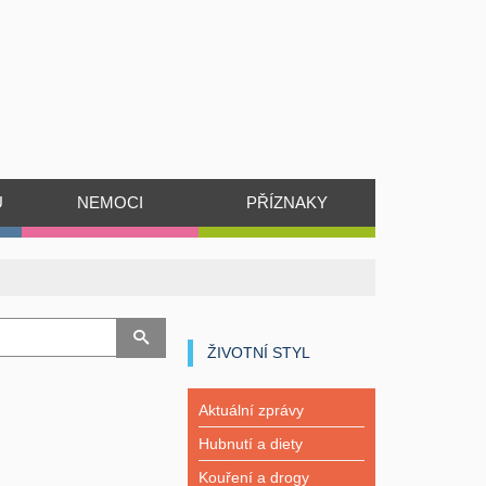
Ů
NEMOCI
PŘÍZNAKY
ŽIVOTNÍ STYL
Aktuální zprávy
Hubnutí a diety
Kouření a drogy