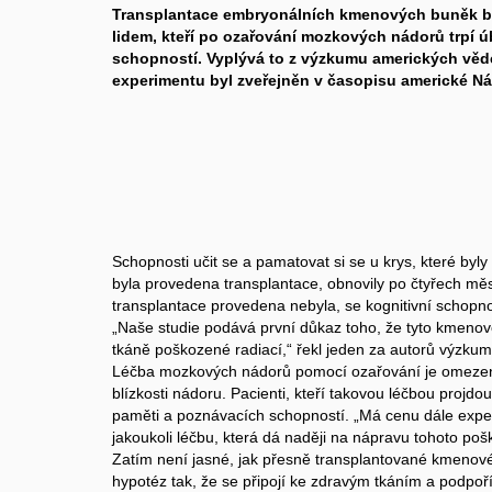
Transplantace embryonálních kmenových buněk 
lidem, kteří po ozařování mozkových nádorů trpí 
schopností. Vyplývá to z výzkumu amerických věd
experimentu byl zveřejněn v časopisu americké N
Schopnosti učit se a pamatovat si se u krys, které byl
byla provedena transplantace, obnovily po čtyřech měs
transplantace provedena nebyla, se kognitivní schopnos
„Naše studie podává první důkaz toho, že tyto kmen
tkáně poškozené radiací,“ řekl jeden za autorů výzkum
Léčba mozkových nádorů pomocí ozařování je omezená
blízkosti nádoru. Pacienti, kteří takovou léčbou projd
paměti a poznávacích schopností. „Má cenu dále exper
jakoukoli léčbu, která dá naději na nápravu tohoto pošk
Zatím není jasné, jak přesně transplantované kmenov
hypotéz tak, že se připojí ke zdravým tkáním a podpoří j