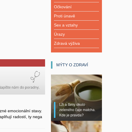
Očkování
Proti únavě
Sex a vztahy
Úrazy
Zdravá výživa
MÝTY O ZDRAVÍ
Lži a fámy okolo
zeleného čaje matcha.
zné emocionální stavy.
Kde je pravda?
plňují radostí, ty nega