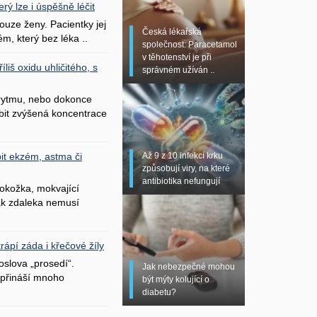
erý lze i úspěšně léčit
uze ženy. Pacientky jej
Česká lékařská
ém, který bez léka ..
společnost: Paracetamol
v těhotenství je při
liš oxidu uhličitého, s
správném užíván ..
 rytmu, nebo dokonce
bit zvýšená koncentrace
Až 9 z 10 infekcí krku
it ekzém, astma či
způsobují viry, na které
antibiotika nefungují
okožka, mokvající
šak zdaleka nemusí
ápí záda i křečové žíly
oslova „prosedí“.
Jak nebezpečné mohou
přináší mnoho
být mýty kolující o
diabetu?