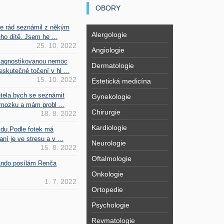
OBORY
se rád seznámil z někým
Alergologie
ho dítě. Jsem he ...
25. 10. 2022
Angiologie
iagnostikovanou nemoc
Dermatologie
kutečné točení v hl ...
15. 10. 2022
Estetická medicína
htela bych se seznámit
Gynekologie
mozku a mám probl ...
Chirurgie
18. 8. 2022
Kardiologie
vdu.Podle fotek má
ní je ve stresu a v ...
Neurologie
15. 8. 2022
Oftalmologie
Fando posílám Renča
Onkologie
1. 7. 2022
Ortopedie
Psychologie
Revmatologie