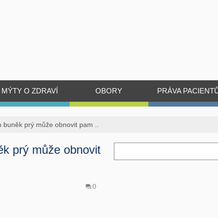
MÝTY O ZDRAVÍ
OBORY
PRÁVA PACIENT
 buněk prý může obnovit pam ..
k prý může obnovit
0