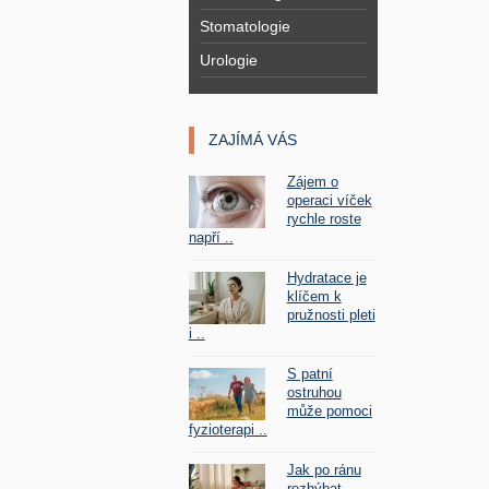
Stomatologie
Urologie
ZAJÍMÁ VÁS
Zájem o
operaci víček
rychle roste
napří ..
Hydratace je
klíčem k
pružnosti pleti
i ..
S patní
ostruhou
může pomoci
fyzioterapi ..
Jak po ránu
rozhýbat