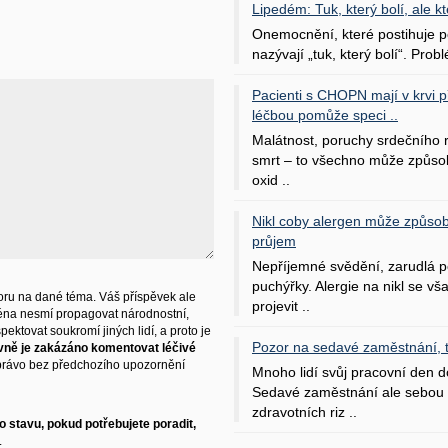
Lipedém: Tuk, který bolí, ale kt
Onemocnění, které postihuje po
nazývají „tuk, který bolí“. Probl
Pacienti s CHOPN mají v krvi pří
léčbou pomůže speci ..
Malátnost, poruchy srdečního
smrt – to všechno může způso
oxid ..
Nikl coby alergen může způsob
průjem
Nepříjemné svědění, zarudlá p
puchýřky. Alergie na nikl se v
ru na dané téma. Váš příspěvek ale
projevit ..
éna nesmí propagovat národnostní,
ektovat soukromí jiných lidí, a proto je
Pozor na sedavé zaměstnání, tr
vně je zakázáno komentovat léčivé
právo bez předchozího upozornění
Mnoho lidí svůj pracovní den d
Sedavé zaměstnání ale sebou 
zdravotních riz ..
 stavu, pokud potřebujete poradit,
.