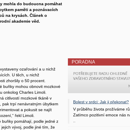
by mohla do budoucna pomáhat
úbytkem paměti a poznávacích
ců na krysách. Článek o
árodní akademie věd.
PORADNA
y vystaveny ozařování a u nichž
ících. U těch, u nichž
ti zhoršily o 50 procent.
ové buňky mohou obnovit mozkové
u onkolog Charles Limoli.
 citlivostí mozkové tkáně v
Bolest v srdci: Jak ji překonat?
ou, pak trpí nenávratným úbytkem
V průběhu života prožíváme rů
imentovat a pokusit se najít
Zatímco pozitivní emoce nás na
ození,“ řekl Limoli.
..
é buňky pomáhají, podle jedné z
ejich vývoj, podle jiné tím, že