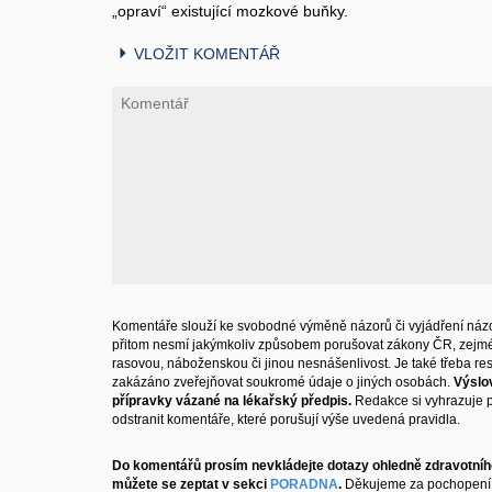
„opraví“ existující mozkové buňky.
VLOŽIT KOMENTÁŘ
Komentáře slouží ke svobodné výměně názorů či vyjádření názo
přitom nesmí jakýmkoliv způsobem porušovat zákony ČR, zejm
rasovou, náboženskou či jinou nesnášenlivost. Je také třeba resp
zakázáno zveřejňovat soukromé údaje o jiných osobách.
Výslo
přípravky vázané na lékařský předpis.
Redakce si vyhrazuje 
odstranit komentáře, které porušují výše uvedená pravidla.
Do komentářů prosím nevkládejte dotazy ohledně zdravotního
můžete se zeptat v sekci
PORADNA
.
Děkujeme za pochopení