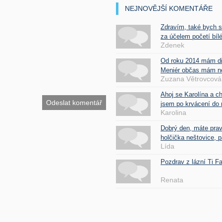
NEJNOVĚJŠÍ KOMENTÁŘE
Zdravím, také bych 
za účelem početí bílé
Zdenek
Od roku 2014 mám d
Meniér občas mám nes
Zuzana Větrovcová
Ahoj se Karolína a c
jsem po krvácení do 
Karolina
Dobrý den, máte pra
holčička neštovice, pa
Lída
Pozdrav z lázní Ti 
Renata