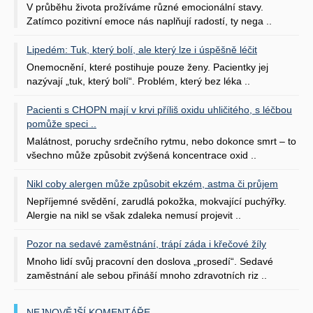
V průběhu života prožíváme různé emocionální stavy.
Zatímco pozitivní emoce nás naplňují radostí, ty nega ..
Lipedém: Tuk, který bolí, ale který lze i úspěšně léčit
Onemocnění, které postihuje pouze ženy. Pacientky jej
nazývají „tuk, který bolí“. Problém, který bez léka ..
Pacienti s CHOPN mají v krvi příliš oxidu uhličitého, s léčbou
pomůže speci ..
Malátnost, poruchy srdečního rytmu, nebo dokonce smrt – to
všechno může způsobit zvýšená koncentrace oxid ..
Nikl coby alergen může způsobit ekzém, astma či průjem
Nepříjemné svědění, zarudlá pokožka, mokvající puchýřky.
Alergie na nikl se však zdaleka nemusí projevit ..
Pozor na sedavé zaměstnání, trápí záda i křečové žíly
Mnoho lidí svůj pracovní den doslova „prosedí“. Sedavé
zaměstnání ale sebou přináší mnoho zdravotních riz ..
NEJNOVĚJŠÍ KOMENTÁŘE