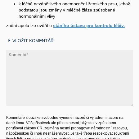
k léčbě nezánětlivého onemocnění ženského prsu, jehož
podstatou jsou změny v mléčné žláze způsobené
hormonálními vlivy
znění apelu lze ověřit u
stáního ústavu pro kontrolu léčiv.
VLOŽIT KOMENTÁŘ
Komentáře slouží ke svobodné výměně názorů či vyjádření názoru na
dané téma. Váš příspěvek ale přitom nesmí jakýmkoliv způsobem
porušovat zákony ČR, zejména nesmí propagovat národnostní, rasovou,
náboženskou či jinou nesnášenlivost. Je také třeba respektovat soukromí
jiných lidí, a proto je zakázáno zveřejňovat soukromé údaje o jiných