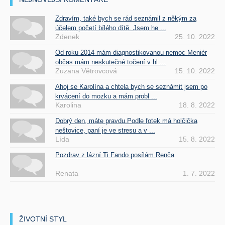
Zdravím, také bych se rád seznámil z někým za
účelem početí bílého dítě. Jsem he ...
Zdenek
25. 10. 2022
Od roku 2014 mám diagnostikovanou nemoc Meniér
občas mám neskutečné točení v hl ...
Zuzana Větrovcová
15. 10. 2022
Ahoj se Karolína a chtela bych se seznámit jsem po
krvácení do mozku a mám probl ...
Karolina
18. 8. 2022
Dobrý den, máte pravdu.Podle fotek má holčička
neštovice, paní je ve stresu a v ...
Lída
15. 8. 2022
Pozdrav z lázní Ti Fando posílám Renča
Renata
1. 7. 2022
ŽIVOTNÍ STYL