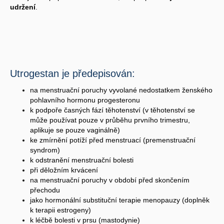
udržení
.
Utrogestan je předepisován:
na menstruační poruchy vyvolané nedostatkem ženského
pohlavního hormonu progesteronu
k podpoře časných fází těhotenství (v těhotenství se
může používat pouze v průběhu prvního trimestru,
aplikuje se pouze vaginálně)
ke zmírnění potíží před menstruací (premenstruační
syndrom)
k odstranění menstruační bolesti
při děložním krvácení
na menstruační poruchy v období před skončením
přechodu
jako hormonální substituční terapie menopauzy (doplněk
k terapii estrogeny)
k léčbě bolesti v prsu (mastodynie)