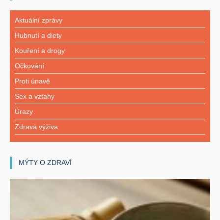
Aktuální zprávy
Hubnutí a diety
Kouření a drogy
Očkování
Proti únavě
Sex a vztahy
Úrazy
Zdravá výživa
MÝTY O ZDRAVÍ