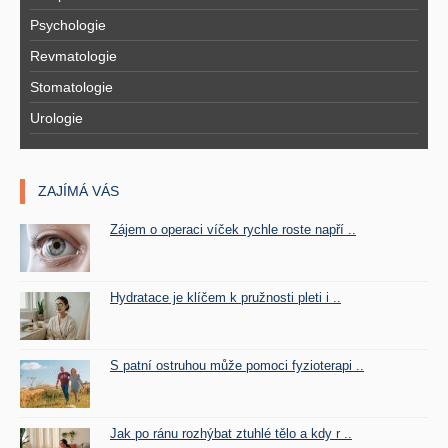
Psychologie
Revmatologie
Stomatologie
Urologie
ZAJÍMÁ VÁS
Zájem o operaci víček rychle roste napří ..
Hydratace je klíčem k pružnosti pleti i ..
S patní ostruhou může pomoci fyzioterapi ..
Jak po ránu rozhýbat ztuhlé tělo a kdy r ..