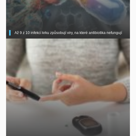
Až 9 z 10 infekcí krku způsobují viry, na které antibiotika nefungují