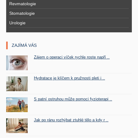
Revmatologie
Stomatologie
Urologie
ZAJÍMÁ VÁS
Zájem o operaci víček rychle roste napří ..
Hydratace je klíčem k pružnosti pleti i ..
S patní ostruhou může pomoci fyzioterapi ..
Jak po ránu rozhýbat ztuhlé tělo a kdy r ..