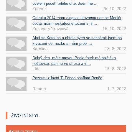
účelem početí bílého dítě. Jsem he ...
Zdenek
25. 10. 2022
Od roku 2014 mám diagnostikovanou nemoc Meniér
občas mám neskutečné točení v hl ...
Zuzana Větrovcová
15. 10. 2022
Ahoj se Karolína a chtela bych se seznámit jsem po
krvácení do mozku a mám probl ...
Karolina
18. 8. 2022
Dobrý den, máte pravdu.Podle fotek má holčička
neštovice, paní je ve stresu a v ...
Lída
15. 8. 2022
Pozdrav z lázní Ti Fando posílám Renča
Renata
1. 7. 2022
ŽIVOTNÍ STYL
Aktuální zprávy