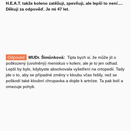
H.E.A.T. takže koleno zatěžuji, zpevňuji, ale lepší to není….
Děkuji za odpověď. Je mi 47 let.
Odpověď
MUDr. Šimůnková:
Tipla bych si, že může jít o
poškozený (uvolněný) meniskus v koleni, ale je to jen odhad.
Lepší by bylo, kdybyste absolvovala vyšetření na ortopedii. Tady
jde o to, aby se případné změny v kloubu včas řešily, než se
poškodí také kloubní chrupavka a dojde k artróze. Ta pak bolí a
omezuje pohyb.