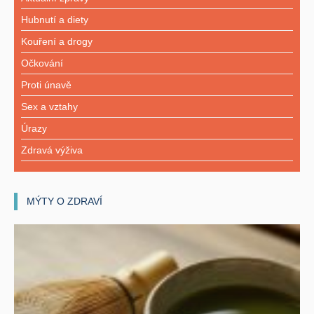
Hubnutí a diety
Kouření a drogy
Očkování
Proti únavě
Sex a vztahy
Úrazy
Zdravá výživa
MÝTY O ZDRAVÍ