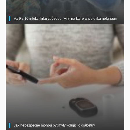
Až 9 z 10 infekcí krku způsobují viry, na které antibiotika nefungují
Jak nebezpečné mohou být mýty kolující o diabetu?