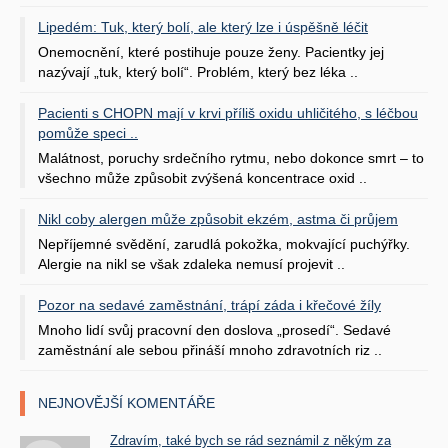
Lipedém: Tuk, který bolí, ale který lze i úspěšně léčit
Onemocnění, které postihuje pouze ženy. Pacientky jej
nazývají „tuk, který bolí“. Problém, který bez léka ..
Pacienti s CHOPN mají v krvi příliš oxidu uhličitého, s léčbou
pomůže speci ..
Malátnost, poruchy srdečního rytmu, nebo dokonce smrt – to
všechno může způsobit zvýšená koncentrace oxid ..
Nikl coby alergen může způsobit ekzém, astma či průjem
Nepříjemné svědění, zarudlá pokožka, mokvající puchýřky.
Alergie na nikl se však zdaleka nemusí projevit ..
Pozor na sedavé zaměstnání, trápí záda i křečové žíly
Mnoho lidí svůj pracovní den doslova „prosedí“. Sedavé
zaměstnání ale sebou přináší mnoho zdravotních riz ..
NEJNOVĚJŠÍ KOMENTÁŘE
Zdravím, také bych se rád seznámil z někým za