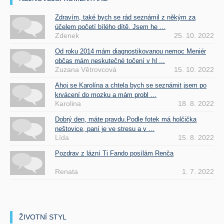
Zdravím, také bych se rád seznámil z někým za
účelem početí bílého dítě. Jsem he ...
Zdenek
25. 10. 2022
Od roku 2014 mám diagnostikovanou nemoc Meniér
občas mám neskutečné točení v hl ...
Zuzana Větrovcová
15. 10. 2022
Ahoj se Karolína a chtela bych se seznámit jsem po
krvácení do mozku a mám probl ...
Karolina
18. 8. 2022
Dobrý den, máte pravdu.Podle fotek má holčička
neštovice, paní je ve stresu a v ...
Lída
15. 8. 2022
Pozdrav z lázní Ti Fando posílám Renča
Renata
1. 7. 2022
ŽIVOTNÍ STYL