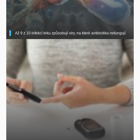
Až 9 z 10 infekcí krku způsobují viry, na které antibiotika nefungují