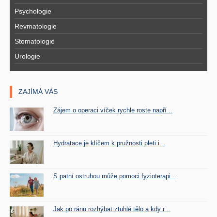
Psychologie
Revmatologie
Stomatologie
Urologie
ZAJÍMÁ VÁS
Zájem o operaci víček rychle roste napří ..
Hydratace je klíčem k pružnosti pleti i ..
S patní ostruhou může pomoci fyzioterapi ..
Jak po ránu rozhýbat ztuhlé tělo a kdy r ..