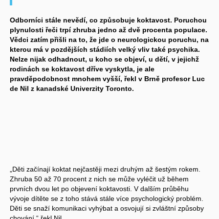
Odborníci stále nevědí, co způsobuje koktavost. Poruchou
plynulosti řeči trpí zhruba jedno až dvě procenta populace.
Vědci zatím přišli na to, že jde o neurologickou poruchu, na
kterou má v pozdějších stádiích velký vliv také psychika.
Nelze nijak odhadnout, u koho se objeví, u dětí, v jejichž
rodinách se koktavost dříve vyskytla, je ale
pravděpodobnost mnohem vyšší, řekl v Brně profesor Luc
de Nil z kanadské Univerzity Toronto.
„Děti začínají koktat nejčastěji mezi druhým až šestým rokem.
Zhruba 50 až 70 procent z nich se může vyléčit už během
prvních dvou let po objevení koktavosti. V dalším průběhu
vývoje dítěte se z toho stává stále více psychologický problém.
Děti se snaží komunikaci vyhýbat a osvojují si zvláštní způsoby
chování,“ řekl Nil.