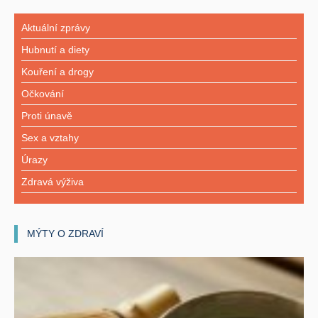
Aktuální zprávy
Hubnutí a diety
Kouření a drogy
Očkování
Proti únavě
Sex a vztahy
Úrazy
Zdravá výživa
MÝTY O ZDRAVÍ