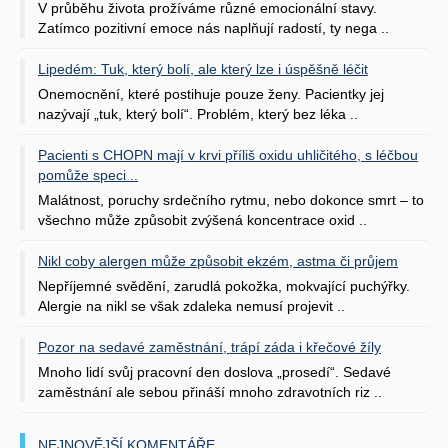
V průběhu života prožíváme různé emocionální stavy.
Zatímco pozitivní emoce nás naplňují radostí, ty nega ..
Lipedém: Tuk, který bolí, ale který lze i úspěšně léčit
Onemocnění, které postihuje pouze ženy. Pacientky jej
nazývají „tuk, který bolí“. Problém, který bez léka ..
Pacienti s CHOPN mají v krvi příliš oxidu uhličitého, s léčbou
pomůže speci ..
Malátnost, poruchy srdečního rytmu, nebo dokonce smrt – to
všechno může způsobit zvýšená koncentrace oxid ..
Nikl coby alergen může způsobit ekzém, astma či průjem
Nepříjemné svědění, zarudlá pokožka, mokvající puchýřky.
Alergie na nikl se však zdaleka nemusí projevit ..
Pozor na sedavé zaměstnání, trápí záda i křečové žíly
Mnoho lidí svůj pracovní den doslova „prosedí“. Sedavé
zaměstnání ale sebou přináší mnoho zdravotních riz ..
NEJNOVĚJŠÍ KOMENTÁŘE