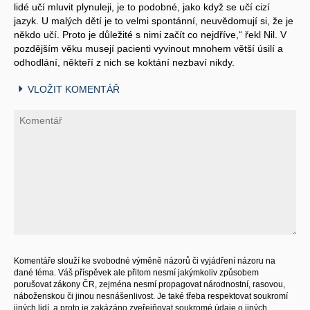
lidé učí mluvit plynuleji, je to podobné, jako když se učí cizí
jazyk. U malých dětí je to velmi spontánní, neuvědomují si, že je
někdo učí. Proto je důležité s nimi začít co nejdříve,“ řekl Nil. V
pozdějším věku musejí pacienti vyvinout mnohem větší úsilí a
odhodlání, někteří z nich se koktání nezbaví nikdy.
VLOŽIT KOMENTÁŘ
Komentáře slouží ke svobodné výměně názorů či vyjádření názoru na
dané téma. Váš příspěvek ale přitom nesmí jakýmkoliv způsobem
porušovat zákony ČR, zejména nesmí propagovat národnostní, rasovou,
náboženskou či jinou nesnášenlivost. Je také třeba respektovat soukromí
jiných lidí, a proto je zakázáno zveřejňovat soukromé údaje o jiných