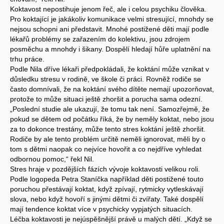
Koktavost nepostihuje jenom řeč, ale i celou psychiku člověka.
Pro koktající je jakákoliv komunikace velmi stresující, mnohdy se
nejsou schopni ani představit. Mnohé postižené děti mají podle
lékařů problémy se zařazením do kolektivu, jsou zdrojem
posměchu a mnohdy i šikany. Dospělí hledají hůře uplatnění na
trhu práce.
Podle Nila dříve lékaři předpokládali, že koktání může vznikat v
důsledku stresu v rodině, ve škole či práci. Rovněž rodiče se
často domnívali, že na koktání svého dítěte nemají upozorňovat,
protože to může situaci ještě zhoršit a porucha sama odezní.
„Poslední studie ale ukazují, že tomu tak není. Samozřejmě, že
pokud se dětem od počátku říká, že by neměly koktat, nebo jsou
za to dokonce trestány, může tento stres koktání ještě zhoršit.
Rodiče by ale tento problém určitě neměli ignorovat, měli by o
tom s dětmi naopak co nejvíce hovořit a co nejdříve vyhledat
odbornou pomoc,“ řekl Nil.
Stres hraje v pozdějších fázích vývoje koktavosti velikou roli.
Podle logopeda Petra Staníčka například děti postižené touto
poruchou přestávají koktat, když zpívají, rytmicky vytleskávají
slova, nebo když hovoří s jinými dětmi či zvířaty. Také dospělí
mají tendence koktat více v psychicky vypjatých situacích.
Léčba koktavosti je nejúspěšnější právě u malých dětí. „Když se