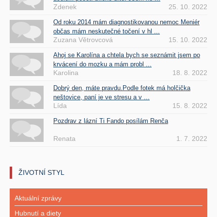
Zdenek
25. 10. 2022
Od roku 2014 mám diagnostikovanou nemoc Meniér
občas mám neskutečné točení v hl ...
Zuzana Větrovcová
15. 10. 2022
Ahoj se Karolína a chtela bych se seznámit jsem po
krvácení do mozku a mám probl ...
Karolina
18. 8. 2022
Dobrý den, máte pravdu.Podle fotek má holčička
neštovice, paní je ve stresu a v ...
Lída
15. 8. 2022
Pozdrav z lázní Ti Fando posílám Renča
Renata
1. 7. 2022
ŽIVOTNÍ STYL
Aktuální zprávy
Hubnutí a diety