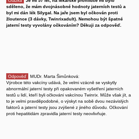
Otázka
Je mi 57 let, na lékařské prohlídce mi bylo
sděleno, že mám dvojnásobné hodnoty jaterních testů a
byl mi dán lék Silygal. Na jaře jsem byl očkován proti
žloutence (3 dávky, Twinrixadult). Nemohou být špatné
jaterní testy vyvolány očkováním? Děkuji za odpověď.
Odpověď
MUDr. Marta Šimůnková:
Výrobce této vakcíny udává, že velmi vzácně se vyskytly
abnormální jaterní testy při opakovaném vyšetření jaterních
testů u lidí, kteří byli očkováni vakcínou Twinrix. Může však jít, a
to je velmi pravděpodobné, o výskyt na sobě dvou nezávislých
faktorů a jaterní testy jsou zvýšené z jiného důvodu. Očkování
proti hepatitidám zpravidla jaterní testy neovlivňuje.