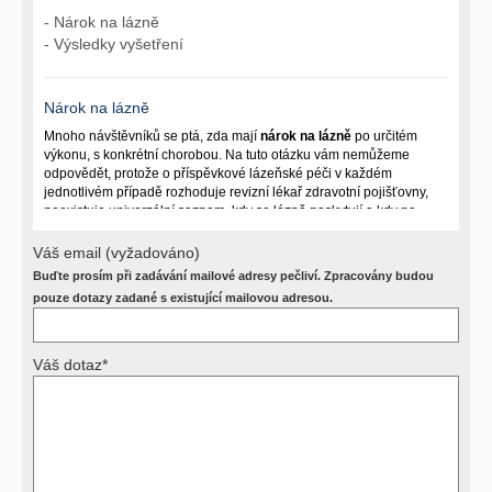
- Nárok na lázně
- Výsledky vyšetření
Nárok na lázně
Mnoho návštěvníků se ptá, zda mají
nárok na lázně
po určitém
výkonu, s konkrétní chorobou. Na tuto otázku vám nemůžeme
odpovědět, protože o příspěvkové lázeňské péči v každém
jednotlivém případě rozhoduje revizní lékař zdravotní pojišťovny,
neexistuje univerzální seznam, kdy se lázně poskytují a kdy ne.
Záleží na mnoha okolnostech (kuřáctví, inkontinence), funkčním
postižení pacienta a dalších zdravotních okolnostech.
Váš email (vyžadováno)
Buďte prosím při zadávání mailové adresy pečliví. Zpracovány budou
Požádejte svého ošetřujícího lékaře o návrh, který pak posoudí
příslušný revizní lékař. My vám spolehlivou odpověď dát
pouze dotazy zadané s existující mailovou adresou.
nemůžeme.
Váš dotaz*
Výsledky vyšetření
Přístrojová vyšetření (CT, rentgen, sono, magnetická rezonance a
další, stejně jako laboratorní testy (krevní obraz, imunologické
vyšetření, biochemické parametry a jiné) jsou pomocnými metodami
a bez znalosti klinického stavu nemají takřka žádnou výpovědní
hodnotu. Není v ničích silách na dálku bez vyšetření lékařem jen ze