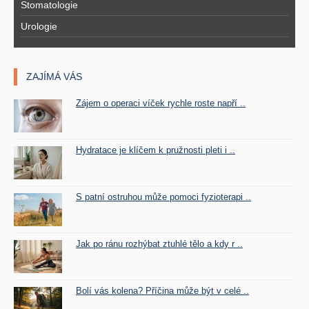
Stomatologie
Urologie
ZAJÍMÁ VÁS
Zájem o operaci víček rychle roste napří ..
Hydratace je klíčem k pružnosti pleti i ..
S patní ostruhou může pomoci fyzioterapi ..
Jak po ránu rozhýbat ztuhlé tělo a kdy r ..
Bolí vás kolena? Příčina může být v celé ..