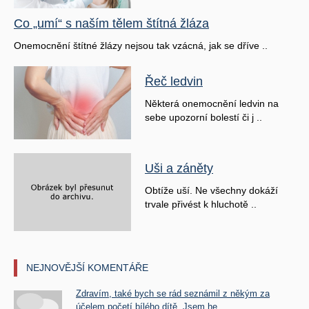
Co „umí“ s naším tělem štítná žláza
Onemocnění štítné žlázy nejsou tak vzácná, jak se dříve ..
Řeč ledvin
Některá onemocnění ledvin na
sebe upozorní bolestí či j ..
Uši a záněty
Obtíže uší. Ne všechny dokáží
trvale přivést k hluchotě ..
NEJNOVĚJŠÍ KOMENTÁŘE
Zdravím, také bych se rád seznámil z někým za
účelem početí bílého dítě. Jsem he ...