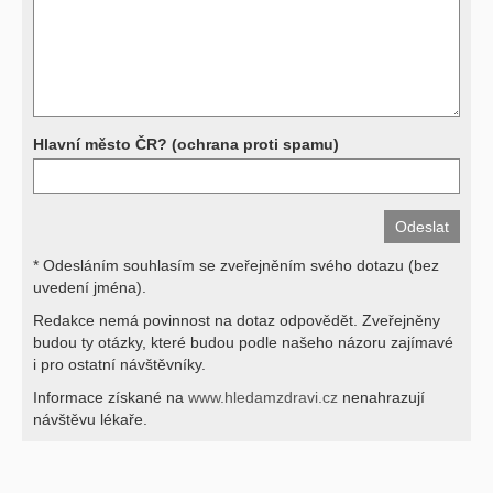
závěrů přístrojových a laboratorních testů stanovit diagnózu. Se
svými dotazy na interpretaci výsledků se proto prosím obracejte na
své lékaře.
Děkujeme za pochopení
Hlavní město ČR? (ochrana proti spamu)
* Odesláním souhlasím se zveřejněním svého dotazu (bez
uvedení jména).
Redakce nemá povinnost na dotaz odpovědět. Zveřejněny
budou ty otázky, které budou podle našeho názoru zajímavé
i pro ostatní návštěvníky.
Informace získané na
www.hledamzdravi.cz
nenahrazují
návštěvu lékaře.