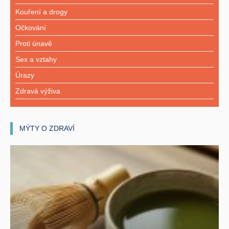
Kouření a drogy
Očkování
Proti únavě
Sex a vztahy
Úrazy
Zdravá výživa
MÝTY O ZDRAVÍ