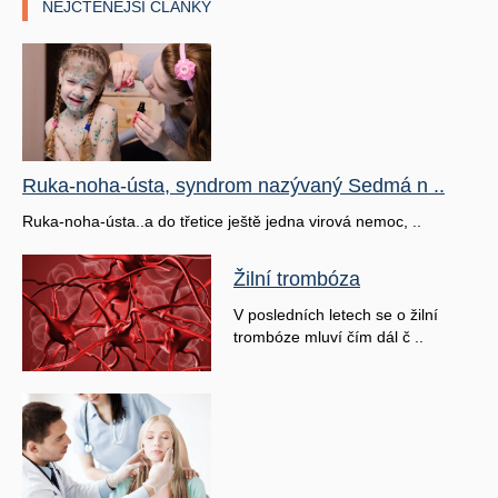
NEJČTENĚJŠÍ ČLÁNKY
Ruka-noha-ústa, syndrom nazývaný Sedmá n ..
Ruka-noha-ústa..a do třetice ještě jedna virová nemoc, ..
Žilní trombóza
V posledních letech se o žilní
trombóze mluví čím dál č ..