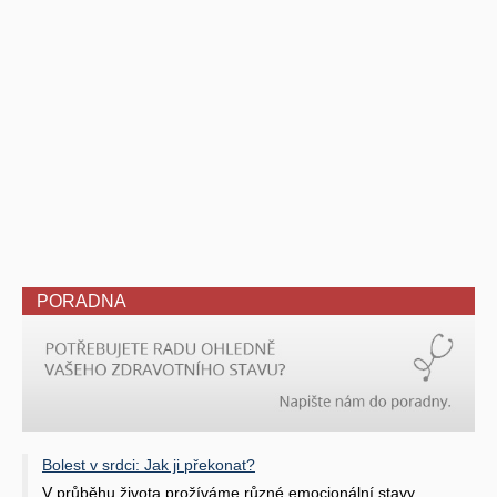
PORADNA
Bolest v srdci: Jak ji překonat?
V průběhu života prožíváme různé emocionální stavy.