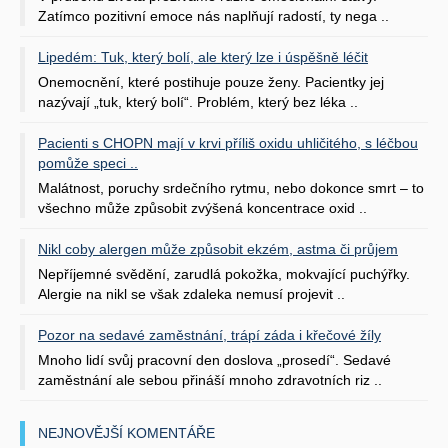
Zatímco pozitivní emoce nás naplňují radostí, ty nega ..
Lipedém: Tuk, který bolí, ale který lze i úspěšně léčit
Onemocnění, které postihuje pouze ženy. Pacientky jej
nazývají „tuk, který bolí“. Problém, který bez léka ..
Pacienti s CHOPN mají v krvi příliš oxidu uhličitého, s léčbou
pomůže speci ..
Malátnost, poruchy srdečního rytmu, nebo dokonce smrt – to
všechno může způsobit zvýšená koncentrace oxid ..
Nikl coby alergen může způsobit ekzém, astma či průjem
Nepříjemné svědění, zarudlá pokožka, mokvající puchýřky.
Alergie na nikl se však zdaleka nemusí projevit ..
Pozor na sedavé zaměstnání, trápí záda i křečové žíly
Mnoho lidí svůj pracovní den doslova „prosedí“. Sedavé
zaměstnání ale sebou přináší mnoho zdravotních riz ..
NEJNOVĚJŠÍ KOMENTÁŘE