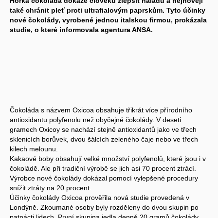
Hořká čokoláda dokáže člověku zlepšit náladu a nejnověji
také chránit pleť proti ultrafialovým paprskům. Tyto účinky
nové čokolády, vyrobené jednou italskou firmou, prokázala
studie, o které informovala agentura ANSA.
Čokoláda s názvem Oxicoa obsahuje třikrát více přírodního
antioxidantu polyfenolu než obyčejné čokolády. V deseti
gramech Oxicoy se nachází stejně antioxidantů jako ve třech
sklenicích borůvek, dvou šálcích zeleného čaje nebo ve třech
kilech melounu.
Kakaové boby obsahují velké množství polyfenolů, které jsou i v
čokoládě. Ale při tradiční výrobě se jich asi 70 procent ztrácí.
Výrobce nové čokolády dokázal pomocí vylepšené procedury
snížit ztráty na 20 procent.
Účinky čokolády Oxicoa prověřila nová studie provedená v
Londýně. Zkoumané osoby byly rozděleny do dvou skupin po
patnácti lidech. První skupina jedla denně 20 gramů čokolády