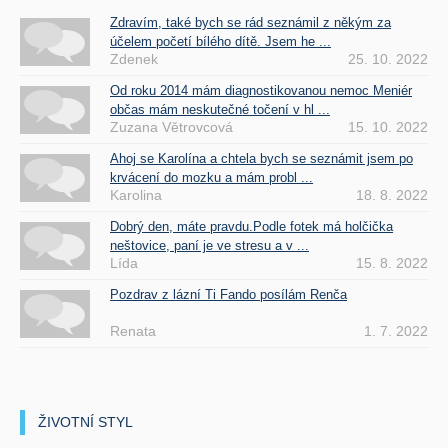
Zdravím, také bych se rád seznámil z někým za
účelem početí bílého dítě. Jsem he ...
Zdenek
25. 10. 2022
Od roku 2014 mám diagnostikovanou nemoc Meniér
občas mám neskutečné točení v hl ...
Zuzana Větrovcová
15. 10. 2022
Ahoj se Karolína a chtela bych se seznámit jsem po
krvácení do mozku a mám probl ...
Karolina
18. 8. 2022
Dobrý den, máte pravdu.Podle fotek má holčička
neštovice, paní je ve stresu a v ...
Lída
15. 8. 2022
Pozdrav z lázní Ti Fando posílám Renča
Renata
1. 7. 2022
ŽIVOTNÍ STYL