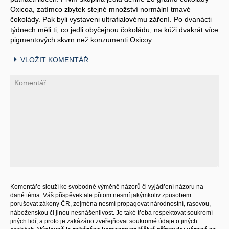
Oxicoa, zatímco zbytek stejné množství normální tmavé
čokolády. Pak byli vystaveni ultrafialovému záření. Po dvanácti
týdnech měli ti, co jedli obyčejnou čokoládu, na kůži dvakrát více
pigmentových skvrn než konzumenti Oxicoy.
VLOŽIT KOMENTÁŘ
Komentáře slouží ke svobodné výměně názorů či vyjádření názoru na
dané téma. Váš příspěvek ale přitom nesmí jakýmkoliv způsobem
porušovat zákony ČR, zejména nesmí propagovat národnostní, rasovou,
náboženskou či jinou nesnášenlivost. Je také třeba respektovat soukromí
jiných lidí, a proto je zakázáno zveřejňovat soukromé údaje o jiných