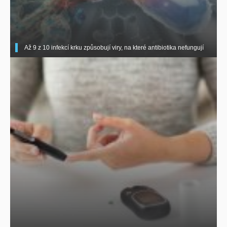
Až 9 z 10 infekcí krku způsobují viry, na které antibiotika nefungují