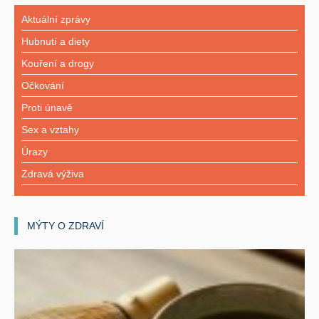
Aktuální zprávy
Hubnutí a diety
Kouření a drogy
Očkování
Proti únavě
Sex a vztahy
Úrazy
Zdravá výživa
MÝTY O ZDRAVÍ