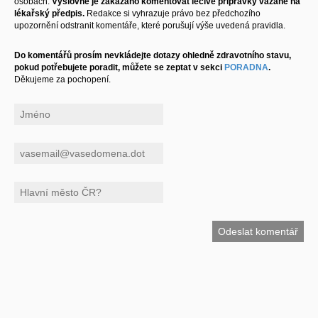
osobách.
Výslovně je zakázáno komentovat léčivé přípravky vázané na
lékařský předpis.
Redakce si vyhrazuje právo bez předchozího
upozornění odstranit komentáře, které porušují výše uvedená pravidla.
Do komentářů prosím nevkládejte dotazy ohledně zdravotního stavu,
pokud potřebujete poradit, můžete se zeptat v sekci
PORADNA
.
Děkujeme za pochopení.