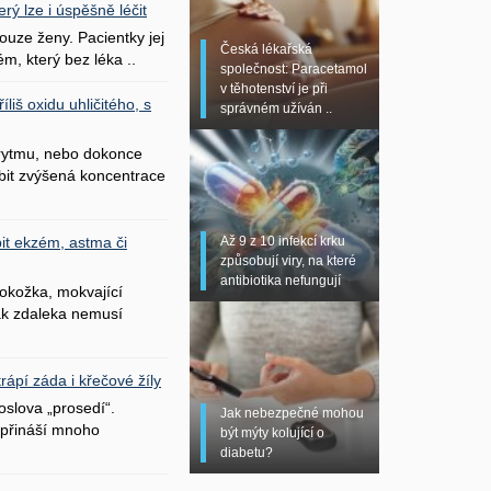
erý lze i úspěšně léčit
uze ženy. Pacientky jej
Česká lékařská
ém, který bez léka ..
společnost: Paracetamol
v těhotenství je při
liš oxidu uhličitého, s
správném užíván ..
 rytmu, nebo dokonce
bit zvýšená koncentrace
Až 9 z 10 infekcí krku
it ekzém, astma či
způsobují viry, na které
antibiotika nefungují
okožka, mokvající
šak zdaleka nemusí
ápí záda i křečové žíly
oslova „prosedí“.
Jak nebezpečné mohou
přináší mnoho
být mýty kolující o
diabetu?