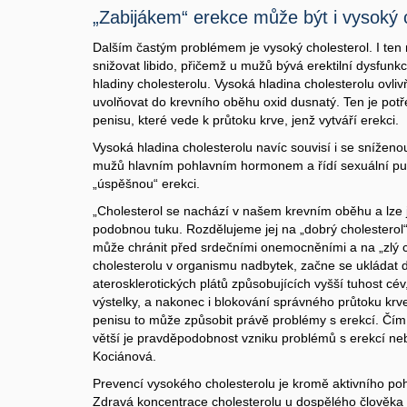
„Zabijákem“ erekce může být i vysoký 
Dalším častým problémem je vysoký cholesterol. I ten 
snižovat libido, přičemž u mužů bývá erektilní dysfun
hladiny cholesterolu. Vysoká hladina cholesterolu ovli
uvolňovat do krevního oběhu oxid dusnatý. Ten je pot
penisu, které vede k průtoku krve, jenž vytváří erekci.
Vysoká hladina cholesterolu navíc souvisí i se sníženou
mužů hlavním pohlavním hormonem a řídí sexuální pud 
„úspěšnou“ erekci.
„Cholesterol se nachází v našem krevním oběhu a lze j
podobnou tuku. Rozdělujeme jej na „dobrý cholesterol
může chránit před srdečními onemocněními a na „zlý c
cholesterolu v organismu nadbytek, začne se ukládat 
aterosklerotických plátů způsobujících vyšší tuhost cé
výstelky, a nakonec i blokování správného průtoku krv
penisu to může způsobit právě problémy s erekcí. Čím
větší je pravděpodobnost vzniku problémů s erekcí ne
Kociánová.
Prevencí vysokého cholesterolu je kromě aktivního po
Zdravá koncentrace cholesterolu u dospělého člověka