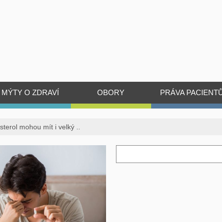
MÝTY O ZDRAVÍ
OBORY
PRÁVA PACIENT
sterol mohou mít i velký ..