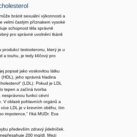
cholesterol
může bránit sexuální výkonnosti a
kce velmi častým příznakem vysoké
vňuje schopnost těla správně
řebný pro správné uvolnění tkáně
 produkcí testosteronu, který je u
a touhu, je tedy klíčový pro
ej popsat jako voskovitou látku
“ (HDL), jeho správná hladina
holesterol“ (LDL). Pokud je LDL
do tepen a začíná tvorba
v, nesprávnou funkci cévní
e. V oblasti pohlavních orgánů a
 více LDL je v krevním oběhu, tím
bo impotence,“ říká MUDr. Eva
hybu především zdravý jídelníček.
 nepřesahuje 200 mg/dl. Mezi