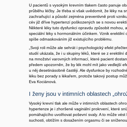
U pacientů s vysokým krevním tlakem často panuje oba
průběhu léčby. Je třeba si však uvědomit, že léky na sn
zachraňující a působí zejména preventivně proti vzni
cév již dříve hypertenzí poškozených se s novou erekti
Některé léky tuto dysfunkci opravdu způsobit mohou, al
speciální léky s hormonálním účinkem. Vznik erektilní 
spíše odmaskováním již existujícího problému.
„Svoji roli může ale sehrát i psychologický efekt přečt
studií ukázala, že i u skupiny léků, které se z erektilní
na množství varovných informací, které pacient dostan
předem upozorněn, že by lék mohl mít jako vedlejší efek
u něj desetinásobně častěji. Ale dysfunkce by rozhod
léku bez porady s lékařem, protože takový postup mů
Eva Kociánová.
I ženy jsou v intimních oblastech „ohr
Vysoký krevní tlak ale může v intimních oblastech ohro
hypertenze je i zhoršené vaginální prokrvení, které sn
pomáhajícího uvolňovat poševní svaly. A to může vést 
suchosti, obtížím s dosažením orgasmu či se sníženou