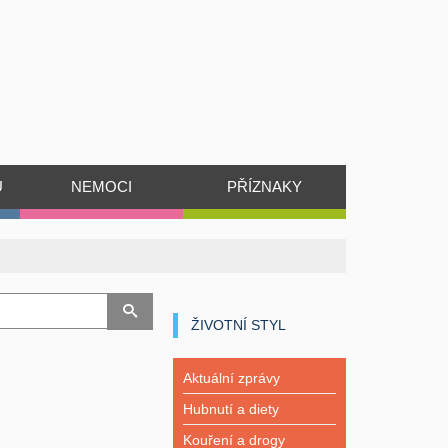
Ů
NEMOCI
PŘÍZNAKY
ŽIVOTNÍ STYL
Aktuální zprávy
Hubnutí a diety
Kouření a drogy