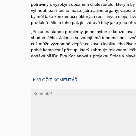
potraviny s vysokým obsahem cholesterolu, kterým by
vyhnout, patří tučné maso, játra a jiné orgány, vaječn
by měl také konzumaci některých rostlinných olejů, ž
produktů. Místo toho pak jíst zdravé tuky jako jsou ořec
„Pokud nastanou problémy, je nezbytné je konzultovat
vhodná léčba. Jakmile se zahájí, má tendenci pozitivně 
což může významně zlepšit celkovou kvalitu jeho života.
právě komplexní přístup, který zahrnuje relevantní léčb
dodává MUDr. Eva Kociánová z projektu Srdce v hlavě
VLOŽIT KOMENTÁŘ