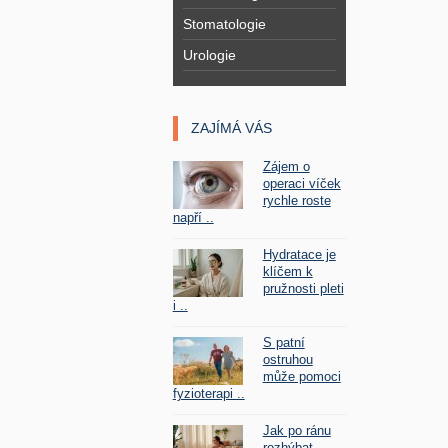
Stomatologie
Urologie
ZAJÍMÁ VÁS
Zájem o
operaci víček
rychle roste
napří ..
Hydratace je
klíčem k
pružnosti pleti
i ..
S patní
ostruhou
může pomoci
fyzioterapi ..
Jak po ránu
rozhýbat