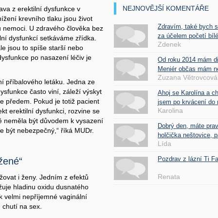
NEJNOVĚJŠÍ KOMENTÁŘE
va z erektilní dysfunkce v
ížení krevního tlaku jsou život
Zdravím, také bych 
ku nemoci. U zdravého člověka bez
za účelem početí bílé
lní dysfunkcí setkáváme zřídka.
Zdenek
e jsou to spíše starší nebo
dysfunkce po nasazení léčiv je
Od roku 2014 mám d
Meniér občas mám nes
Zuzana Větrovcová
ení příbalového letáku. Jedna ze
 dysfunkce často viní, záleží výskyt
Ahoj se Karolína a c
e předem. Pokud je totiž pacient
jsem po krvácení do 
Karolina
t erektilní dysfunkci, rozvine se
ně neměla být důvodem k vysazení
Dobrý den, máte pra
že být nebezpečný,“ říká MUDr.
holčička neštovice, pa
Lída
Pozdrav z lázní Ti 
ožené“
Renata
žovat i ženy. Jedním z efektů
ižuje hladinu oxidu dusnatého
k velmi nepříjemné vaginální
 chutí na sex.