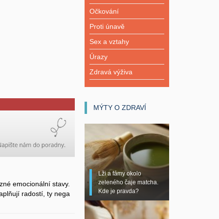
Očkování
Proti únavě
Sex a vztahy
Úrazy
Zdravá výživa
MÝTY O ZDRAVÍ
Lži a fámy okolo
zeleného čaje matcha.
zné emocionální stavy.
Kde je pravda?
plňují radostí, ty nega