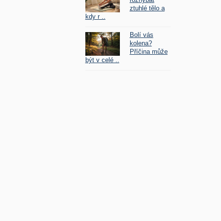
ztuhlé tělo a
kdy r ..
Bolí vás
kolena?
Příčina může
být v celé ..