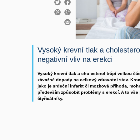
Vysoký krevní tlak a cholestero
negativní vliv na erekci
Vysoký krevní tlak a cholesterol trápí velkou č
závažné dopady na celkový zdravotní stav. Kro
jako je srdeční infarkt či mozková příhoda, moho
především způsobit problémy s erekcí. A to vše pl
čtyřicátníky.