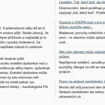
Lipedém: Tuk, který bolí, ale kt
Onemocnění, které postihuje po
nazývají „tuk, který bolí“. Probl
Pacienti s CHOPN mají v krvi pří
léčbou pomůže speci ..
. S překročením věku 40 let či
Malátnost, poruchy srdečního
rekce přijít. Studie ukazují, že
smrt – to všechno může způso
ými příčinami a nejčastěji je to
oxid ..
íře i vysoký cholesterol. Za
apříklad úzkosti či vztahové
Nikl coby alergen může způsob
průjem
ěř dvakrát vyšší
Nepříjemné svědění, zarudlá p
zniku erektilní dysfunkce než u
puchýřky. Alergie na nikl se v
 poškozuje stěny tepen, způsobuje
projevit ..
 penisu. Erektilní dysfunkce může
oto by tuto informaci měl
Pozor na sedavé zaměstnání, tr
otiž na místě pátrat i po
nterní kliniky – kardiologické FN
Mnoho lidí svůj pracovní den d
Sedavé zaměstnání ale sebou 
zdravotních riz ..