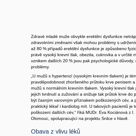
Zdravé mladé muže obvykle erektilní dysfunkce netrápí
zdravotními změnami však mohou problémy s udržením e
až 80 % případů erektilní dysfunkce je způsobeno fyzick
právě vysoký krevní tlak, obezita, cukrovka a v určité m
vznikem dalších 20 % jsou pak psychologické důvody, n
problémy.
„U mužů s hypertenzí (vysokým krevním tlakem) je tém
pravděpodobnost zhoršeného průtoku krve penisem a v
mužů s normálním krevním tlakem. Vysoký krevní tlak
jejich tvrdnutí a zužování a snižuje tak průtok krve do
být časným varovným příznakem poškozených cév, a pr
praktický lékař i kardiolog mít. U takových pacientů je t
poškození dalších cév,“ říká MUDr. Eva Kociánová z I. i
Olomouc, spolupracující na projektu Srdce v hlavě.
Obava z vlivu léků