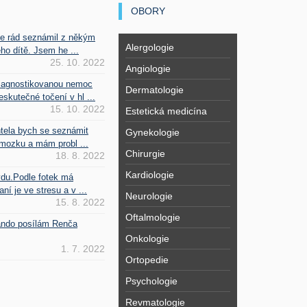
OBORY
se rád seznámil z někým
Alergologie
ho dítě. Jsem he ...
25. 10. 2022
Angiologie
iagnostikovanou nemoc
Dermatologie
kutečné točení v hl ...
15. 10. 2022
Estetická medicína
htela bych se seznámit
Gynekologie
mozku a mám probl ...
Chirurgie
18. 8. 2022
Kardiologie
vdu.Podle fotek má
ní je ve stresu a v ...
Neurologie
15. 8. 2022
Oftalmologie
Fando posílám Renča
Onkologie
1. 7. 2022
Ortopedie
Psychologie
Revmatologie