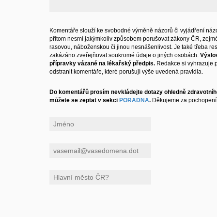
Komentáře slouží ke svobodné výměně názorů či vyjádření názo
přitom nesmí jakýmkoliv způsobem porušovat zákony ČR, zejm
rasovou, náboženskou či jinou nesnášenlivost. Je také třeba resp
zakázáno zveřejňovat soukromé údaje o jiných osobách.
Výslo
přípravky vázané na lékařský předpis.
Redakce si vyhrazuje 
odstranit komentáře, které porušují výše uvedená pravidla.
Do komentářů prosím nevkládejte dotazy ohledně zdravotního
můžete se zeptat v sekci
PORADNA
.
Děkujeme za pochopení