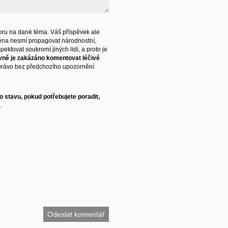
ru na dané téma. Váš příspěvek ale
éna nesmí propagovat národnostní,
ektovat soukromí jiných lidí, a proto je
vně je zakázáno komentovat léčivé
právo bez předchozího upozornění
 stavu, pokud potřebujete poradit,
.