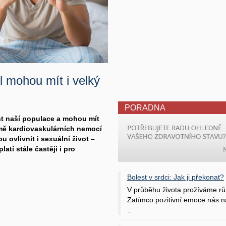
l mohou mít i velký
PORADNA
ást naší populace a mohou mít
mě kardiovaskulárních nemocí
u ovlivnit i sexuální život –
atí stále častěji i pro
Bolest v srdci: Jak ji překonat?
V průběhu života prožíváme rů
Zatímco pozitivní emoce nás na
..