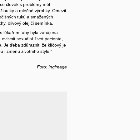
 se člověk s problémy měl
é žloutky a mléčné výrobky. Omezit
ivočišných tuků a smažených
hy, olivový olej či semínka.
 s lékařem, aby byla zahájena
ovlivnit sexuální život pacienta,
 Je třeba zdůraznit, že klíčový je
u i změnu životního stylu,“
.
Foto: Ingimage