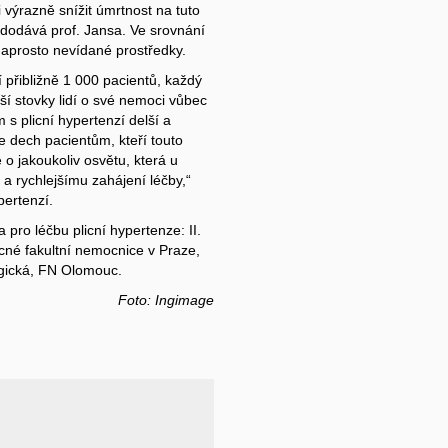
 výrazně snížit úmrtnost na tuto
“ dodává prof. Jansa. Ve srovnání
 naprosto nevídané prostředky.
 přibližně 1 000 pacientů, každý
ší stovky lidí o své nemoci vůbec
s plicní hypertenzí delší a
me dech pacientům, kteří touto
o jakoukoliv osvětu, která u
a rychlejšímu zahájení léčby,“
pertenzí.
pro léčbu plicní hypertenze: II.
becné fakultní nemocnice v Praze,
logická, FN Olomouc.
Foto: Ingimage