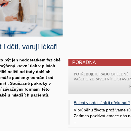
 děti, varují lékaři
to být jen nedostatkem fyzické
PORADNA
ýšený krevní tlak v plicích
íliš neliší od řady dalších
a může pacienty ochránit od
mrti. Současné pokroky v
trpí závažnými formami této
aké u mladších pacientů,
Bolest v srdci: Jak ji překonat?
V průběhu života prožíváme rů
Zatímco pozitivní emoce nás na
..