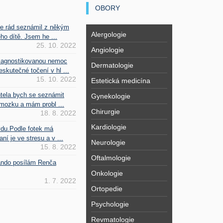
OBORY
se rád seznámil z někým
Alergologie
ho dítě. Jsem he ...
25. 10. 2022
Angiologie
iagnostikovanou nemoc
Dermatologie
kutečné točení v hl ...
15. 10. 2022
Estetická medicína
htela bych se seznámit
Gynekologie
mozku a mám probl ...
Chirurgie
18. 8. 2022
Kardiologie
vdu.Podle fotek má
ní je ve stresu a v ...
Neurologie
15. 8. 2022
Oftalmologie
Fando posílám Renča
Onkologie
1. 7. 2022
Ortopedie
Psychologie
Revmatologie