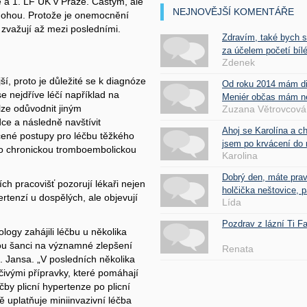
e a 1. LF UK v Praze. Častým, ale
NEJNOVĚJŠÍ KOMENTÁŘE
 nohou. Protože je onemocnění
 zvažují až mezi posledními.
Zdravím, také bych 
za účelem početí bílé
Zdenek
í, proto je důležité se k diagnóze
Od roku 2014 mám d
e nejdříve léčí například na
Meniér občas mám nes
lze odůvodnit jiným
Zuzana Větrovcová
ce a následně navštívit
Ahoj se Karolína a c
učené postupy pro léčbu těžkého
jsem po krvácení do 
ro chronickou tromboembolickou
Karolina
Dobrý den, máte pra
ch pracovišť pozorují lékaři nejen
holčička neštovice, pa
rtenzí u dospělých, ale objevují
Lída
Pozdrav z lázní Ti 
logy zahájili léčbu u několika
kou šanci na významné zlepšení
Renata
f. Jansa. „V posledních několika
éčivými přípravky, které pomáhají
éčby plicní hypertenze po plicní
 uplatňuje miniinvazivní léčba