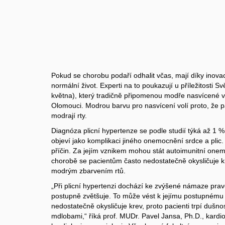
Pokud se chorobu podaří odhalit včas, mají díky inova
normální život. Experti na to poukazují u příležitosti S
května), který tradičně připomenou modře nasvícené 
Olomouci. Modrou barvu pro nasvícení volí proto, že 
modrají rty.
Diagnóza plicní hypertenze se podle studií týká až 1 % p
objeví jako komplikaci jiného onemocnění srdce a plic
příčin. Za jejím vznikem mohou stát autoimunitní onem
chorobě se pacientům často nedostatečně okysličuje kr
modrým zbarvením rtů.
„Při plicní hypertenzi dochází ke zvýšené námaze prav
postupně zvětšuje. To může vést k jejímu postupnému
nedostatečně okysličuje krev, proto pacienti trpí dušn
mdlobami,“ říká prof. MUDr. Pavel Jansa, Ph.D., kardiolog