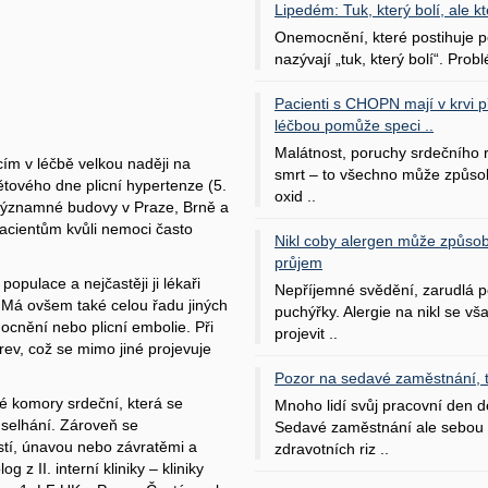
Lipedém: Tuk, který bolí, ale kt
Onemocnění, které postihuje po
nazývají „tuk, který bolí“. Probl
Pacienti s CHOPN mají v krvi pří
léčbou pomůže speci ..
Malátnost, poruchy srdečního
cím v léčbě velkou naději na
smrt – to všechno může způso
větového dne plicní hypertenze (5.
oxid ..
významné budovy v Praze, Brně a
pacientům kvůli nemoci často
Nikl coby alergen může způsob
průjem
opulace a nejčastěji ji lékaři
Nepříjemné svědění, zarudlá p
. Má ovšem také celou řadu jiných
puchýřky. Alergie na nikl se v
ocnění nebo plicní embolie. Při
projevit ..
ev, což se mimo jiné projevuje
Pozor na sedavé zaměstnání, tr
é komory srdeční, která se
Mnoho lidí svůj pracovní den d
 selhání. Zároveň se
Sedavé zaměstnání ale sebou 
ostí, únavou nebo závratěmi a
zdravotních riz ..
 z II. interní kliniky – kliniky