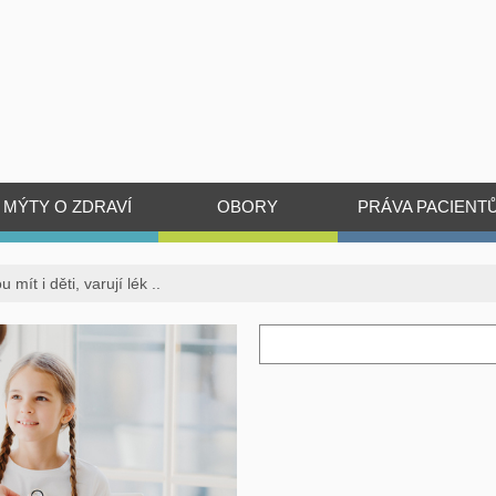
MÝTY O ZDRAVÍ
OBORY
PRÁVA PACIENT
mít i děti, varují lék ..