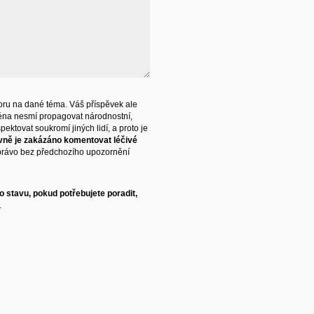
ru na dané téma. Váš příspěvek ale
éna nesmí propagovat národnostní,
ektovat soukromí jiných lidí, a proto je
vně je zakázáno komentovat léčivé
právo bez předchozího upozornění
 stavu, pokud potřebujete poradit,
.