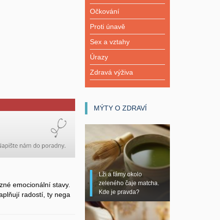
Očkování
Proti únavě
Sex a vztahy
Úrazy
Zdravá výživa
MÝTY O ZDRAVÍ
Lži a fámy okolo
zeleného čaje matcha.
zné emocionální stavy.
Kde je pravda?
plňují radostí, ty nega