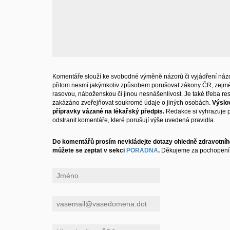
Komentáře slouží ke svobodné výměně názorů či vyjádření názo
přitom nesmí jakýmkoliv způsobem porušovat zákony ČR, zejm
rasovou, náboženskou či jinou nesnášenlivost. Je také třeba resp
zakázáno zveřejňovat soukromé údaje o jiných osobách.
Výslo
přípravky vázané na lékařský předpis.
Redakce si vyhrazuje 
odstranit komentáře, které porušují výše uvedená pravidla.
Do komentářů prosím nevkládejte dotazy ohledně zdravotního
můžete se zeptat v sekci
PORADNA
.
Děkujeme za pochopení