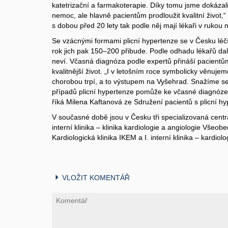
katetrizační a farmakoterapie. Díky tomu jsme dokázali
nemoc, ale hlavně pacientům prodloužit kvalitní život,
s dobou před 20 lety tak podle něj mají lékaři v rukou
Se vzácnými formami plicní hypertenze se v Česku léčí
rok jich pak 150–200 přibude. Podle odhadu lékařů dal
neví. Včasná diagnóza podle expertů přináší pacientům 
kvalitnější život. „I v letošním roce symbolicky věnuje
chorobou trpí, a to výstupem na Vyšehrad. Snažíme se 
případů plicní hypertenze pomůže ke včasné diagnóze 
říká Milena Kaftanová ze Sdružení pacientů s plicní hy
V současné době jsou v Česku tři specializovaná centra 
interní klinika – klinika kardiologie a angiologie Všeo
Kardiologická klinika IKEM a I. interní klinika – kardio
VLOŽIT KOMENTÁŘ