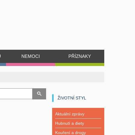
Ů
NEMOCI
PŘÍZNAKY
ŽIVOTNÍ STYL
Aktuální zprávy
Hubnutí a diety
Kouření a drogy