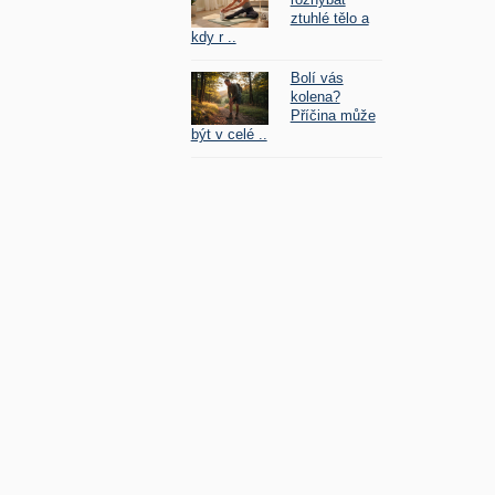
ztuhlé tělo a
kdy r ..
Bolí vás
kolena?
Příčina může
být v celé ..