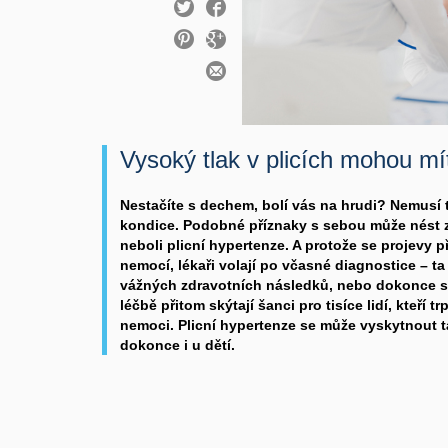
Vysoký tlak v plicích mohou mít i
Nestačíte s dechem, bolí vás na hrudi? Nemusí 
kondice. Podobné příznaky s sebou může nést zv
neboli plicní hypertenze. A protože se projevy př
nemocí, lékaři volají po včasné diagnostice – t
vážných zdravotních následků, nebo dokonce s
léčbě přitom skýtají šanci pro tisíce lidí, kteří 
nemoci. Plicní hypertenze se může vyskytnout t
dokonce i u dětí.