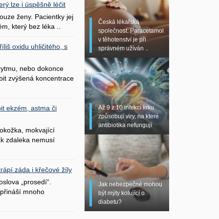
erý lze i úspěšně léčit
uze ženy. Pacientky jej
Česká lékařská
ém, který bez léka ..
společnost: Paracetamol
v těhotenství je při
liš oxidu uhličitého, s
správném užíván ..
 rytmu, nebo dokonce
bit zvýšená koncentrace
Až 9 z 10 infekcí krku
it ekzém, astma či
způsobují viry, na které
antibiotika nefungují
okožka, mokvající
šak zdaleka nemusí
ápí záda i křečové žíly
oslova „prosedí“.
Jak nebezpečné mohou
přináší mnoho
být mýty kolující o
diabetu?