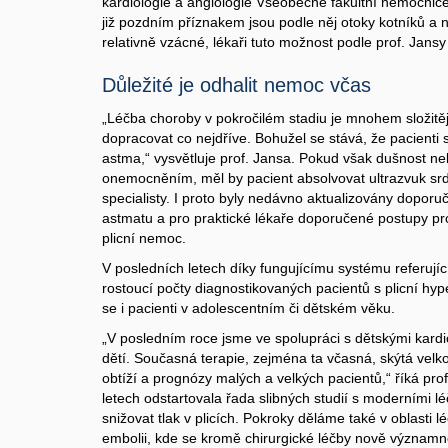
kardiologie a angiologie Všeobecné fakultní nemocnic
již pozdním příznakem jsou podle něj otoky kotníků a
relativně vzácné, lékaři tuto možnost podle prof. Jansy
Důležité je odhalit nemoc včas
„Léčba choroby v pokročilém stadiu je mnohem složitějš
dopracovat co nejdříve. Bohužel se stává, že pacienti s
astma,“ vysvětluje prof. Jansa. Pokud však dušnost ne
onemocněním, měl by pacient absolvovat ultrazvuk srd
specialisty. I proto byly nedávno aktualizovány dopor
astmatu a pro praktické lékaře doporučené postupy p
plicní nemoc.
V posledních letech díky fungujícímu systému referující
rostoucí počty diagnostikovaných pacientů s plicní hype
se i pacienti v adolescentním či dětském věku.
„V posledním roce jsme ve spolupráci s dětskými kardio
dětí. Současná terapie, zejména ta včasná, skýtá vel
obtíží a prognózy malých a velkých pacientů,“ říká pro
letech odstartovala řada slibných studií s moderními l
snižovat tlak v plicích. Pokroky děláme také v oblasti l
embolii, kde se kromě chirurgické léčby nově významně