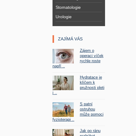
Stomatologie
Urologie
ZAJÍMÁ VÁS
Zájem o
operaci víček
rychle roste
napří ..
Hydratace je
klíčem k
pružnosti pleti
i ..
S patní
ostruhou
může pomoci
fyzioterapi ..
Jak po ránu
rozhýbat