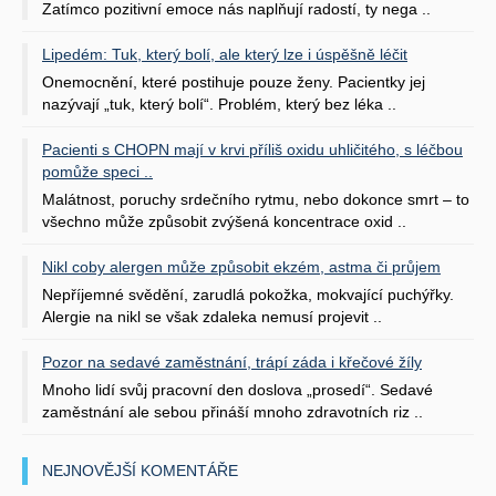
Zatímco pozitivní emoce nás naplňují radostí, ty nega ..
Lipedém: Tuk, který bolí, ale který lze i úspěšně léčit
Onemocnění, které postihuje pouze ženy. Pacientky jej
nazývají „tuk, který bolí“. Problém, který bez léka ..
Pacienti s CHOPN mají v krvi příliš oxidu uhličitého, s léčbou
pomůže speci ..
Malátnost, poruchy srdečního rytmu, nebo dokonce smrt – to
všechno může způsobit zvýšená koncentrace oxid ..
Nikl coby alergen může způsobit ekzém, astma či průjem
Nepříjemné svědění, zarudlá pokožka, mokvající puchýřky.
Alergie na nikl se však zdaleka nemusí projevit ..
Pozor na sedavé zaměstnání, trápí záda i křečové žíly
Mnoho lidí svůj pracovní den doslova „prosedí“. Sedavé
zaměstnání ale sebou přináší mnoho zdravotních riz ..
NEJNOVĚJŠÍ KOMENTÁŘE