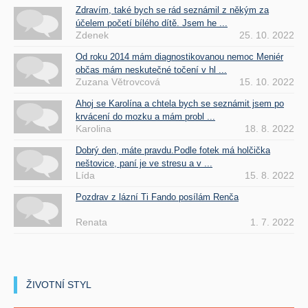
Zdravím, také bych se rád seznámil z někým za
účelem početí bílého dítě. Jsem he ...
Zdenek
25. 10. 2022
Od roku 2014 mám diagnostikovanou nemoc Meniér
občas mám neskutečné točení v hl ...
Zuzana Větrovcová
15. 10. 2022
Ahoj se Karolína a chtela bych se seznámit jsem po
krvácení do mozku a mám probl ...
Karolina
18. 8. 2022
Dobrý den, máte pravdu.Podle fotek má holčička
neštovice, paní je ve stresu a v ...
Lída
15. 8. 2022
Pozdrav z lázní Ti Fando posílám Renča
Renata
1. 7. 2022
ŽIVOTNÍ STYL