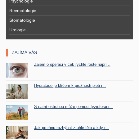
Psychologie
Revmatologie
Stomatologie
Urologie
ZAJÍMÁ VÁS
Zájem o operaci víček rychle roste napří ..
Hydratace je klíčem k pružnosti pleti i ..
S patní ostruhou může pomoci fyzioterapi ..
Jak po ránu rozhýbat ztuhlé tělo a kdy r ..