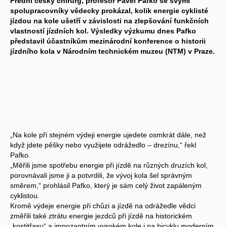
Přední český chirurg, profesor Pavel Pafko se svými
spolupracovníky vědecky prokázal, kolik energie cyklisté
jízdou na kole ušetří v závislosti na zlepšování funkčních
vlastností jízdních kol. Výsledky výzkumu dnes Pafko
představil účastníkům mezinárodní konference o historii
jízdního kola v Národním technickém muzeu (NTM) v Praze.
„Na kole při stejném výdeji energie ujedete osmkrát dále, než
když jdete pěšky nebo využijete odrážedlo – drezínu,“ řekl
Pafko.
„Měřili jsme spotřebu energie při jízdě na různých druzích kol,
porovnávali jsme ji a potvrdili, že vývoj kola šel správným
směrem,“ prohlásil Pafko, který je sám celý život zapáleným
cyklistou.
Kromě výdeje energie při chůzi a jízdě na odrážedle vědci
změřili také ztrátu energie jezdců při jízdě na historickém
„kostitřasu“ a impozantním vysokém kole i na bicyklu moderním.