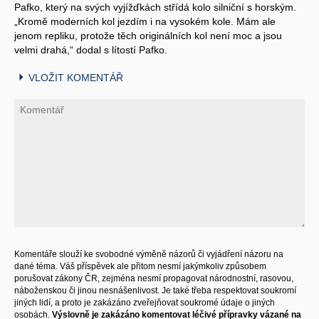
Pafko, který na svých vyjížďkách střídá kolo silniční s horským.
„Kromě moderních kol jezdím i na vysokém kole. Mám ale
jenom repliku, protože těch originálních kol není moc a jsou
velmi drahá,“ dodal s lítostí Pafko.
VLOŽIT KOMENTÁŘ
Komentáře slouží ke svobodné výměně názorů či vyjádření názoru na
dané téma. Váš příspěvek ale přitom nesmí jakýmkoliv způsobem
porušovat zákony ČR, zejména nesmí propagovat národnostní, rasovou,
náboženskou či jinou nesnášenlivost. Je také třeba respektovat soukromí
jiných lidí, a proto je zakázáno zveřejňovat soukromé údaje o jiných
osobách.
Výslovně je zakázáno komentovat léčivé přípravky vázané na