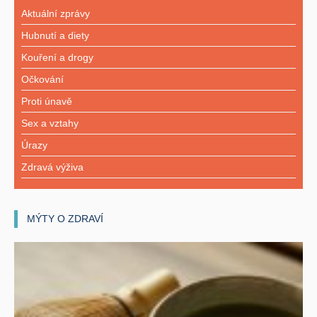
Aktuální zprávy
Hubnutí a diety
Kouření a drogy
Očkování
Proti únavě
Sex a vztahy
Úrazy
Zdravá výživa
MÝTY O ZDRAVÍ