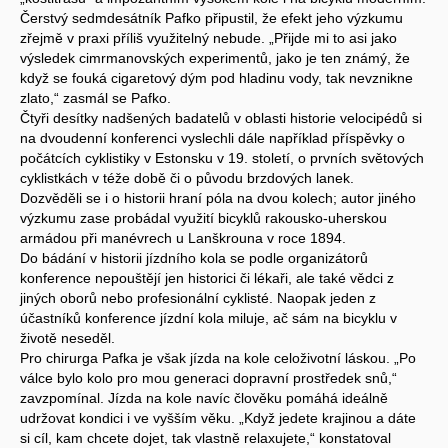
Čerstvý sedmdesátník Pafko připustil, že efekt jeho výzkumu
zřejmě v praxi příliš využitelný nebude. „Přijde mi to asi jako
výsledek cimrmanovských experimentů, jako je ten známý, že
když se fouká cigaretový dým pod hladinu vody, tak nevznikne
zlato,“ zasmál se Pafko.
Čtyři desítky nadšených badatelů v oblasti historie velocipédů si
na dvoudenní konferenci vyslechli dále například příspěvky o
počátcích cyklistiky v Estonsku v 19. století, o prvních světových
cyklistkách v téže době či o původu brzdových lanek.
Dozvěděli se i o historii hraní póla na dvou kolech; autor jiného
výzkumu zase probádal využití bicyklů rakousko-uherskou
armádou při manévrech u Lanškrouna v roce 1894.
Do bádání v historii jízdního kola se podle organizátorů
konference nepouštějí jen historici či lékaři, ale také vědci z
jiných oborů nebo profesionální cyklisté. Naopak jeden z
účastníků konference jízdní kola miluje, ač sám na bicyklu v
životě neseděl.
Pro chirurga Pafka je však jízda na kole celoživotní láskou. „Po
válce bylo kolo pro mou generaci dopravní prostředek snů,“
zavzpomínal. Jízda na kole navíc člověku pomáhá ideálně
udržovat kondici i ve vyšším věku. „Když jedete krajinou a dáte
si cíl, kam chcete dojet, tak vlastně relaxujete,“ konstatoval