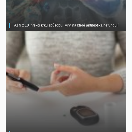
Až 9 z 10 infekcí krku způsobují viry, na které antibiotika nefungují