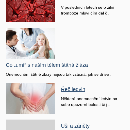
V posledních letech se o žilní
trombóze mluví čím dál č ..
Co „umí“ s naším tělem štítná žláza
Onemocnění štítné žlázy nejsou tak vzácná, jak se dříve ..
Řeč ledvin
Některá onemocnění ledvin na
sebe upozorní bolestí či j ..
Uši a záněty