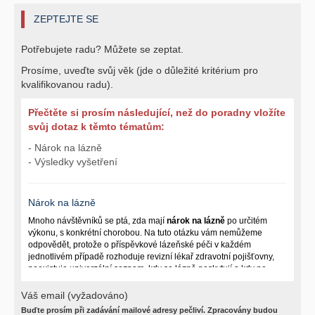
ZEPTEJTE SE
Potřebujete radu? Můžete se zeptat.
Prosíme, uveďte svůj věk (jde o důležité kritérium pro
kvalifikovanou radu).
Přečtěte si prosím následující, než do poradny vložíte
svůj dotaz k těmto tématům:
- Nárok na lázně
- Výsledky vyšetření
Nárok na lázně
Mnoho návštěvníků se ptá, zda mají
nárok na lázně
po určitém
výkonu, s konkrétní chorobou. Na tuto otázku vám nemůžeme
odpovědět, protože o příspěvkové lázeňské péči v každém
jednotlivém případě rozhoduje revizní lékař zdravotní pojišťovny,
neexistuje univerzální seznam, kdy se lázně poskytují a kdy ne.
Záleží na mnoha okolnostech (kuřáctví, inkontinence), funkčním
postižení pacienta a dalších zdravotních okolnostech.
Váš email (vyžadováno)
Buďte prosím při zadávání mailové adresy pečliví. Zpracovány budou
Požádejte svého ošetřujícího lékaře o návrh, který pak posoudí