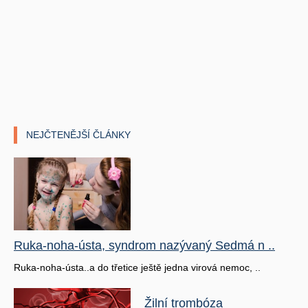
NEJČTENĚJŠÍ ČLÁNKY
Ruka-noha-ústa, syndrom nazývaný Sedmá n ..
Ruka-noha-ústa..a do třetice ještě jedna virová nemoc, ..
Žilní trombóza