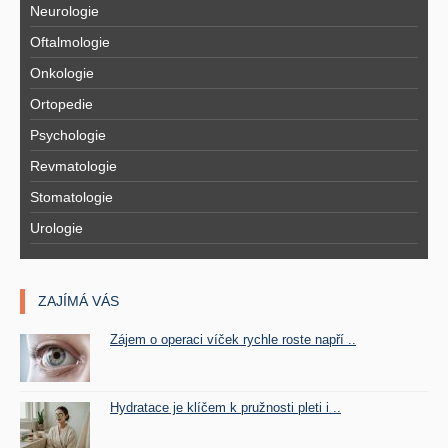
Neurologie
Oftalmologie
Onkologie
Ortopedie
Psychologie
Revmatologie
Stomatologie
Urologie
ZAJÍMÁ VÁS
Zájem o operaci víček rychle roste napří ..
Hydratace je klíčem k pružnosti pleti i ..