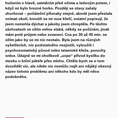
hučením v hlavě, zatměním před očima a ledovým potem, i
když mi bylo hrozné horko. Později se stavy začaly
zhoršovat – počáteční příznaky stejné, akorát jsem přestala
vnímat okolí, kroutili se mi ruce křečí, ostatní popisují, že
jsem nemohla dýchat a jakoby jsem chroptěla. Po těchto
záchvatech se cítím velice slabá, někdy se počůrám, jinak
mám poté průjem nebo zvracení. Cca po 30 až 45 min. se
cítím jako by se mi nic nestalo. Byla jsem na různých
vyšetřeních, nic podstatného nezjistili, vyloučili i
psychosomatický původ nebo tetanické křeče, poruchy
srdce. Údajně se mi chvilkově „ucpe“ přívod kyslíku do
mozku u krční páteře přes míchu. Chtěla bych se o tom
dozvědět víc, ale nikde nic nemůžu najít ani nějáký obecný
název tohoto problému ani někoho kdo by měl něco
podobného.