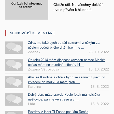
Obtíže uší. Ne všechny dokáží
trvale přivést k hluchotě ..
NEJNOVĚJŠÍ KOMENTÁŘE
Zdravím, také bych se rád seznámil z někým za
účelem početí bílého dítě. Jsem he ...
Zdenek
25. 10. 2022
Od roku 2014 mám diagnostikovanou nemoc Meniér
občas mám neskutečné točení v hl ...
Zuzana Větrovcová
15. 10. 2022
Ahoj se Karolína a chtela bych se seznámit jsem po
krvácení do mozku a mám probl ...
Karolina
18. 8. 2022
Dobrý den, máte pravdu.Podle fotek má holčička
neštovice, paní je ve stresu a v ...
Lída
15. 8. 2022
Pozdrav z lázní Ti Fando posílám Renča