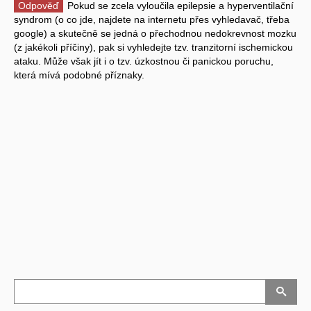
Odpověď
Pokud se zcela vyloučila epilepsie a hyperventilační
syndrom (o co jde, najdete na internetu přes vyhledavač, třeba
google) a skutečně se jedná o přechodnou nedokrevnost mozku
(z jakékoli příčiny), pak si vyhledejte tzv. tranzitorní ischemickou
ataku. Může však jít i o tzv. úzkostnou či panickou poruchu,
která mívá podobné příznaky.