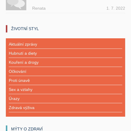
Renata
1. 7. 2022
ŽIVOTNÍ STYL
Aktuální zprávy
Hubnutí a diety
Kouření a drogy
Očkování
Proti únavě
Sex a vztahy
Úrazy
Zdravá výživa
MÝTY O ZDRAVÍ