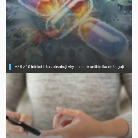
Až 9 z 10 infekcí krku způsobují viry, na které antibiotika nefungují