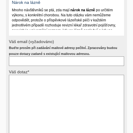
Nárok na lázně
Mnoho návštěvníků se ptá, zda mají
nárok na lázně
po určitém
výkonu, s konkrétní chorobou. Na tuto otázku vám nemůžeme
odpovědět, protože o příspěvkové lázeňské péči v každém
jednotlivém případě rozhoduje revizní lékař zdravotní pojišťovny,
neexistuje univerzální seznam, kdy se lázně poskytují a kdy ne.
Záleží na mnoha okolnostech (kuřáctví, inkontinence), funkčním
postižení pacienta a dalších zdravotních okolnostech.
Váš email (vyžadováno)
Buďte prosím při zadávání mailové adresy pečliví. Zpracovány budou
Požádejte svého ošetřujícího lékaře o návrh, který pak posoudí
příslušný revizní lékař. My vám spolehlivou odpověď dát
pouze dotazy zadané s existující mailovou adresou.
nemůžeme.
Váš dotaz*
Výsledky vyšetření
Přístrojová vyšetření (CT, rentgen, sono, magnetická rezonance a
další, stejně jako laboratorní testy (krevní obraz, imunologické
vyšetření, biochemické parametry a jiné) jsou pomocnými metodami
a bez znalosti klinického stavu nemají takřka žádnou výpovědní
hodnotu. Není v ničích silách na dálku bez vyšetření lékařem jen ze
závěrů přístrojových a laboratorních testů stanovit diagnózu. Se
svými dotazy na interpretaci výsledků se proto prosím obracejte na
své lékaře.
Děkujeme za pochopení