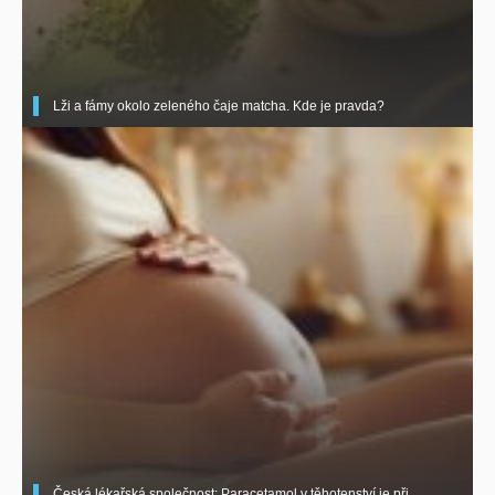
Lži a fámy okolo zeleného čaje matcha. Kde je pravda?
Česká lékařská společnost: Paracetamol v těhotenství je při