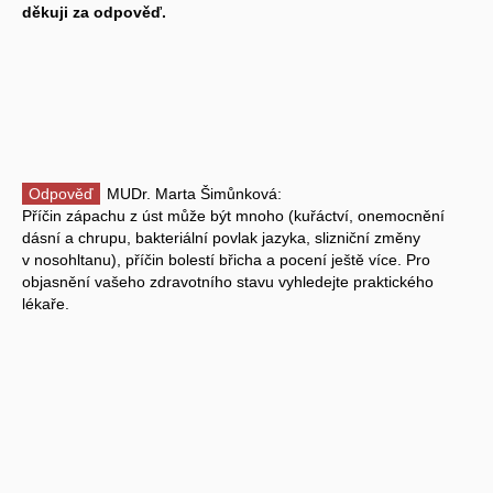
děkuji za odpověď.
Odpověď
MUDr. Marta Šimůnková:
Příčin zápachu z úst může být mnoho (kuřáctví, onemocnění
dásní a chrupu, bakteriální povlak jazyka, slizniční změny
v nosohltanu), příčin bolestí břicha a pocení ještě více. Pro
objasnění vašeho zdravotního stavu vyhledejte praktického
lékaře.