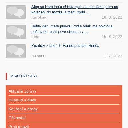
Ahoj se Karolína a chtela bych se seznámit jsem po
krvácení do mozku a mám probl ...
Karolina
18. 8. 2022
Dobrý den, máte pravdu.Podle fotek má holčička
neštovice, paní je ve stresu a v ...
Lída
15. 8. 2022
Pozdrav z lázní Ti Fando posílám Renča
Renata
1. 7. 2022
ŽIVOTNÍ STYL
Aktuální zprávy
Hubnutí a diety
Kouření a drogy
Očkování
Proti únavě