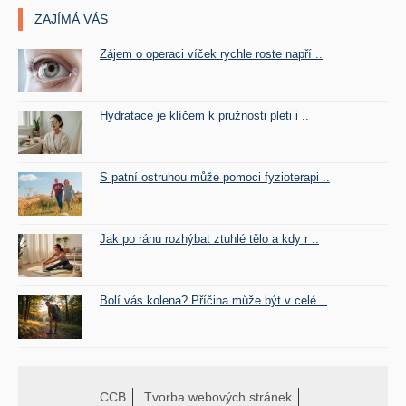
ZAJÍMÁ VÁS
Zájem o operaci víček rychle roste napří ..
Hydratace je klíčem k pružnosti pleti i ..
S patní ostruhou může pomoci fyzioterapi ..
Jak po ránu rozhýbat ztuhlé tělo a kdy r ..
Bolí vás kolena? Příčina může být v celé ..
CCB
Tvorba webových stránek