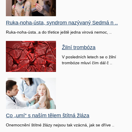
Ruka-noha-ústa, syndrom nazývaný Sedmá n ..
Ruka-noha-ústa..a do třetice ještě jedna virová nemoc, ..
Žilní trombóza
V posledních letech se o žilní
trombóze mluví čím dál č ..
Co „umí“ s naším tělem štítná žláza
Onemocnění štítné žlázy nejsou tak vzácná, jak se dříve ..