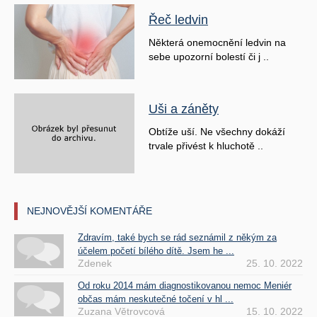
Řeč ledvin
Některá onemocnění ledvin na
sebe upozorní bolestí či j ..
Uši a záněty
Obtíže uší. Ne všechny dokáží
trvale přivést k hluchotě ..
NEJNOVĚJŠÍ KOMENTÁŘE
Zdravím, také bych se rád seznámil z někým za
účelem početí bílého dítě. Jsem he ...
Zdenek
25. 10. 2022
Od roku 2014 mám diagnostikovanou nemoc Meniér
občas mám neskutečné točení v hl ...
Zuzana Větrovcová
15. 10. 2022