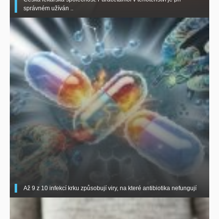
správném užíván ..
Až 9 z 10 infekcí krku způsobují viry, na které antibiotika nefungují