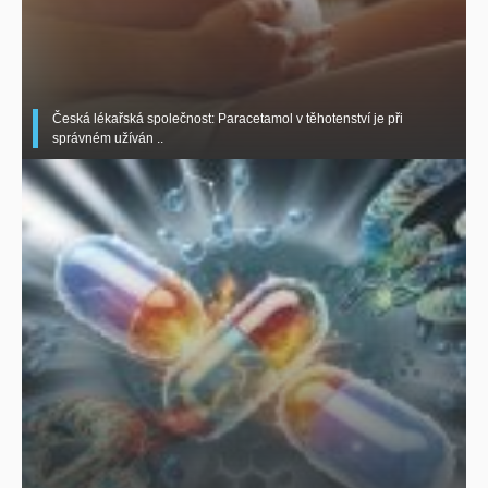
Česká lékařská společnost: Paracetamol v těhotenství je při
správném užíván ..