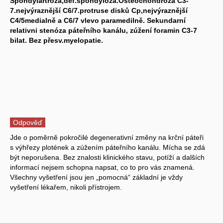
Spondylartroza,def.spondyloza.Osteochondroza C3-
7.nejvýraznější C6/7.protruse disků Cp,nejvýraznější
C4/5medialně a C6/7 vlevo paramedilně. Sekundarní
relativni stenóza páteřního kanálu, zúžení foramin C3-7
bilat. Bez přesv.myelopatie.
Odpověď
Jde o poměrně pokročilé degenerativní změny na krční páteři
s výhřezy plotének a zúžením páteřního kanálu. Mícha se zdá
být neporušena. Bez znalosti klinického stavu, potíží a dalších
informací nejsem schopna napsat, co to pro vás znamená.
Všechny vyšetření jsou jen „pomocná“ základní je vždy
vyšetření lékařem, nikoli přístrojem.