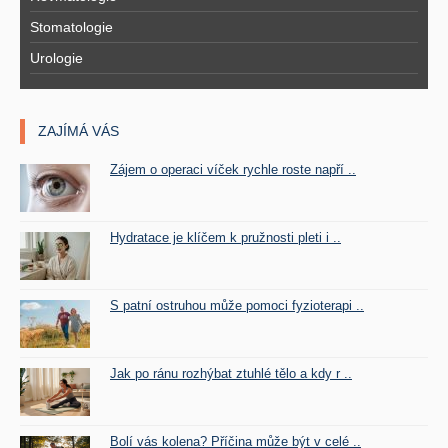
Stomatologie
Urologie
ZAJÍMÁ VÁS
Zájem o operaci víček rychle roste napří ..
Hydratace je klíčem k pružnosti pleti i ..
S patní ostruhou může pomoci fyzioterapi ..
Jak po ránu rozhýbat ztuhlé tělo a kdy r ..
Bolí vás kolena? Příčina může být v celé ..