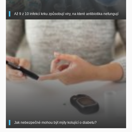
Až 9 z 10 infekcí krku způsobují viry, na které antibiotika nefungují
Jak nebezpečné mohou být mýty kolující o diabetu?