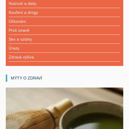
Hubnutí a diety
Kouření a drogy
Očkování
Proti únavě
Sex a vztahy
Úrazy
Zdravá výživa
MÝTY O ZDRAVÍ