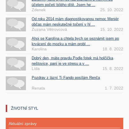
účelem početí bílého dítě. Jsem he ...
Zdenek
25. 10. 2022
Od roku 2014 mám diagnostikovanou nemoc Meniér
občas mám neskutečné točení v hl ...
Zuzana Větrovcová
15. 10. 2022
Ahoj se Karolína a chtela bych se seznámit jsem po
krvácení do mozku a mám probl ...
Karolina
18. 8. 2022
Dobrý den, máte pravdu.Podle fotek má holčička
neštovice, paní je ve stresu a v ...
Lída
15. 8. 2022
Pozdrav z lázní Ti Fando posílám Renča
Renata
1. 7. 2022
ŽIVOTNÍ STYL
Aktuální zprávy