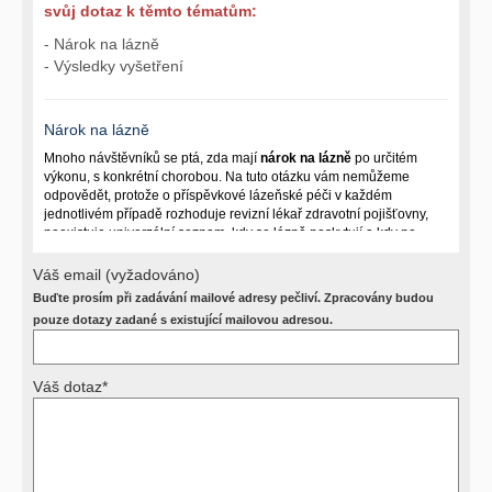
svůj dotaz k těmto tématům:
- Nárok na lázně
- Výsledky vyšetření
Nárok na lázně
Mnoho návštěvníků se ptá, zda mají
nárok na lázně
po určitém
výkonu, s konkrétní chorobou. Na tuto otázku vám nemůžeme
odpovědět, protože o příspěvkové lázeňské péči v každém
jednotlivém případě rozhoduje revizní lékař zdravotní pojišťovny,
neexistuje univerzální seznam, kdy se lázně poskytují a kdy ne.
Záleží na mnoha okolnostech (kuřáctví, inkontinence), funkčním
postižení pacienta a dalších zdravotních okolnostech.
Váš email (vyžadováno)
Buďte prosím při zadávání mailové adresy pečliví. Zpracovány budou
Požádejte svého ošetřujícího lékaře o návrh, který pak posoudí
příslušný revizní lékař. My vám spolehlivou odpověď dát
pouze dotazy zadané s existující mailovou adresou.
nemůžeme.
Váš dotaz*
Výsledky vyšetření
Přístrojová vyšetření (CT, rentgen, sono, magnetická rezonance a
další, stejně jako laboratorní testy (krevní obraz, imunologické
vyšetření, biochemické parametry a jiné) jsou pomocnými metodami
a bez znalosti klinického stavu nemají takřka žádnou výpovědní