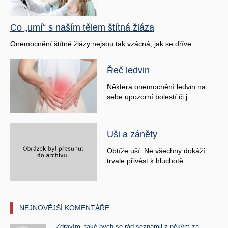
Co „umí“ s naším tělem štítná žláza
Onemocnění štítné žlázy nejsou tak vzácná, jak se dříve ..
Řeč ledvin
Některá onemocnění ledvin na
sebe upozorní bolestí či j ..
Uši a záněty
Obtíže uší. Ne všechny dokáží
trvale přivést k hluchotě ..
NEJNOVĚJŠÍ KOMENTÁŘE
Zdravím, také bych se rád seznámil z někým za