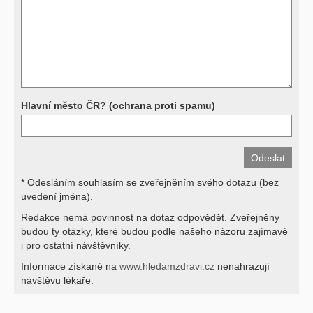
hodnotu. Není v ničích silách na dálku bez vyšetření lékařem jen ze
závěrů přístrojových a laboratorních testů stanovit diagnózu. Se
svými dotazy na interpretaci výsledků se proto prosím obracejte na
své lékaře.
Děkujeme za pochopení
Hlavní město ČR? (ochrana proti spamu)
* Odesláním souhlasím se zveřejněním svého dotazu (bez
uvedení jména).
Redakce nemá povinnost na dotaz odpovědět. Zveřejněny
budou ty otázky, které budou podle našeho názoru zajímavé
i pro ostatní návštěvníky.
Informace získané na
www.hledamzdravi.cz
nenahrazují
návštěvu lékaře.