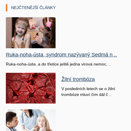
NEJČTENĚJŠÍ ČLÁNKY
Ruka-noha-ústa, syndrom nazývaný Sedmá n ..
Ruka-noha-ústa..a do třetice ještě jedna virová nemoc, ..
Žilní trombóza
V posledních letech se o žilní
trombóze mluví čím dál č ..