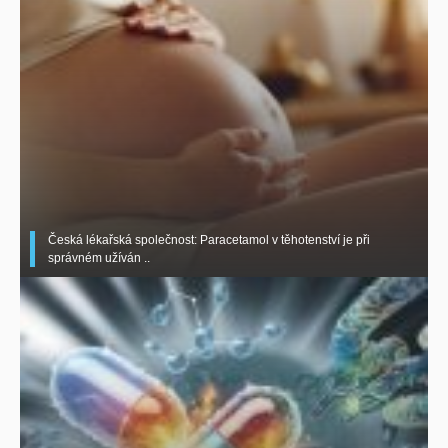
Česká lékařská společnost: Paracetamol v těhotenství je při
správném užíván ..