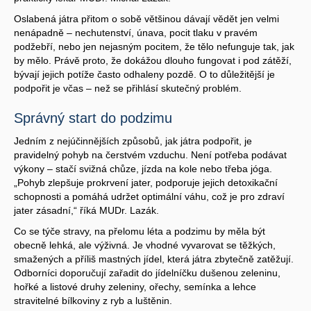
Oslabená játra přitom o sobě většinou dávají vědět jen velmi
nenápadně – nechutenství, únava, pocit tlaku v pravém
podžebří, nebo jen nejasným pocitem, že tělo nefunguje tak, jak
by mělo. Právě proto, že dokážou dlouho fungovat i pod zátěží,
bývají jejich potíže často odhaleny pozdě. O to důležitější je
podpořit je včas – než se přihlásí skutečný problém.
Správný start do podzimu
Jedním z nejúčinnějších způsobů, jak játra podpořit, je
pravidelný pohyb na čerstvém vzduchu. Není potřeba podávat
výkony – stačí svižná chůze, jízda na kole nebo třeba jóga.
„Pohyb zlepšuje prokrvení jater, podporuje jejich detoxikační
schopnosti a pomáhá udržet optimální váhu, což je pro zdraví
jater zásadní,“ říká MUDr. Lazák.
Co se týče stravy, na přelomu léta a podzimu by měla být
obecně lehká, ale výživná. Je vhodné vyvarovat se těžkých,
smažených a příliš mastných jídel, která játra zbytečně zatěžují.
Odborníci doporučují zařadit do jídelníčku dušenou zeleninu,
hořké a listové druhy zeleniny, ořechy, semínka a lehce
stravitelné bílkoviny z ryb a luštěnin.