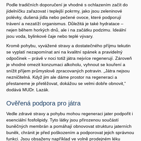
Podle tradičních doporučení je vhodné s ochlazením začít do
jídelníčku zařazovat i teplejší pokrmy, jako jsou zeleninové
polévky, dušená jídla nebo pečené ovoce, které podporují
trávení a nezatíží organismus. Důležitá je také hydratace –
nejen během horkých dnů, ale i na začátku podzimu. Ideální
jsou voda, bylinkové čaje nebo teplé vývary.
Kromě pohybu, vyvážené stravy a dostatečného příjmu tekutin
se vyplatí nezapomínat ani na kvalitní spánek a pravidelný
odpočinek – právě v noci totiž játra nejvíce regenerují. Zároveň
je vhodné omezit konzumaci alkoholu, vyhnout se kouření a
snížit příjem průmyslově zpracovaných potravin. „Játra nejsou
nezničitelná. Když jim ale dáme prostor na regeneraci a
přestaneme je přetěžovat, dokážou se velmi dobře obnovit,“
dodává MUDr. Lazák.
Ověřená podpora pro játra
Vedle zdravé stravy a pohybu mohou regeneraci jater podpořit i
esenciální fosfolipidy. Tyto látky jsou přirozenou součástí
buněčných membrán a pomáhají obnovovat strukturu jaterních
buněk, chránit je před poškozením a podporovat jejich správnou
funkci. Jsou obsaženy například ve volně prodejném léku