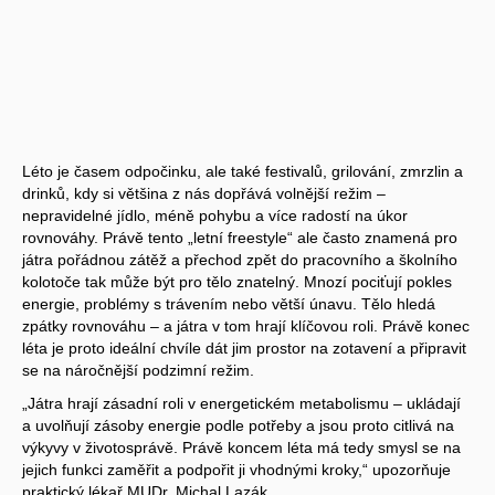
Léto je časem odpočinku, ale také festivalů, grilování, zmrzlin a
drinků, kdy si většina z nás dopřává volnější režim –
nepravidelné jídlo, méně pohybu a více radostí na úkor
rovnováhy. Právě tento „letní freestyle“ ale často znamená pro
játra pořádnou zátěž a přechod zpět do pracovního a školního
kolotoče tak může být pro tělo znatelný. Mnozí pociťují pokles
energie, problémy s trávením nebo větší únavu. Tělo hledá
zpátky rovnováhu – a játra v tom hrají klíčovou roli. Právě konec
léta je proto ideální chvíle dát jim prostor na zotavení a připravit
se na náročnější podzimní režim.
„Játra hrají zásadní roli v energetickém metabolismu – ukládají
a uvolňují zásoby energie podle potřeby a jsou proto citlivá na
výkyvy v životosprávě. Právě koncem léta má tedy smysl se na
jejich funkci zaměřit a podpořit ji vhodnými kroky,“ upozorňuje
praktický lékař MUDr. Michal Lazák.