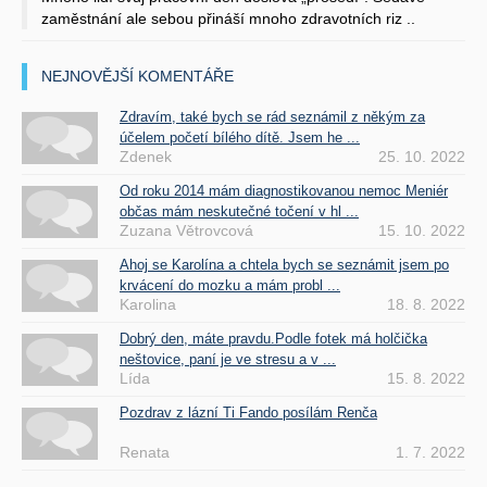
zaměstnání ale sebou přináší mnoho zdravotních riz ..
NEJNOVĚJŠÍ KOMENTÁŘE
Zdravím, také bych se rád seznámil z někým za
účelem početí bílého dítě. Jsem he ...
Zdenek
25. 10. 2022
Od roku 2014 mám diagnostikovanou nemoc Meniér
občas mám neskutečné točení v hl ...
Zuzana Větrovcová
15. 10. 2022
Ahoj se Karolína a chtela bych se seznámit jsem po
krvácení do mozku a mám probl ...
Karolina
18. 8. 2022
Dobrý den, máte pravdu.Podle fotek má holčička
neštovice, paní je ve stresu a v ...
Lída
15. 8. 2022
Pozdrav z lázní Ti Fando posílám Renča
Renata
1. 7. 2022