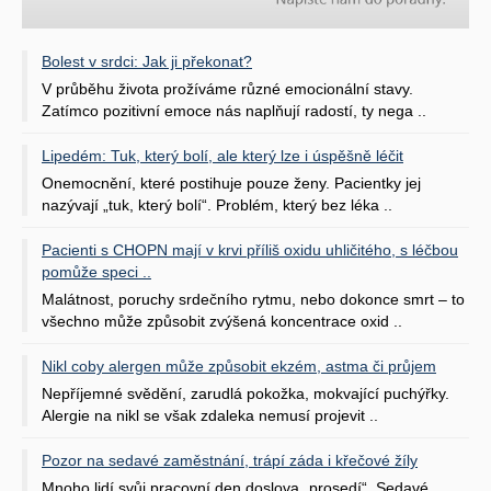
Bolest v srdci: Jak ji překonat?
V průběhu života prožíváme různé emocionální stavy.
Zatímco pozitivní emoce nás naplňují radostí, ty nega ..
Lipedém: Tuk, který bolí, ale který lze i úspěšně léčit
Onemocnění, které postihuje pouze ženy. Pacientky jej
nazývají „tuk, který bolí“. Problém, který bez léka ..
Pacienti s CHOPN mají v krvi příliš oxidu uhličitého, s léčbou
pomůže speci ..
Malátnost, poruchy srdečního rytmu, nebo dokonce smrt – to
všechno může způsobit zvýšená koncentrace oxid ..
Nikl coby alergen může způsobit ekzém, astma či průjem
Nepříjemné svědění, zarudlá pokožka, mokvající puchýřky.
Alergie na nikl se však zdaleka nemusí projevit ..
Pozor na sedavé zaměstnání, trápí záda i křečové žíly
Mnoho lidí svůj pracovní den doslova „prosedí“. Sedavé