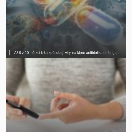
Až 9 z 10 infekcí krku způsobují viry, na které antibiotika nefungují