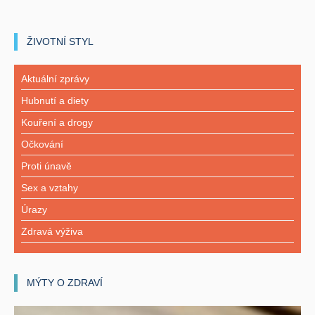
ŽIVOTNÍ STYL
Aktuální zprávy
Hubnutí a diety
Kouření a drogy
Očkování
Proti únavě
Sex a vztahy
Úrazy
Zdravá výživa
MÝTY O ZDRAVÍ