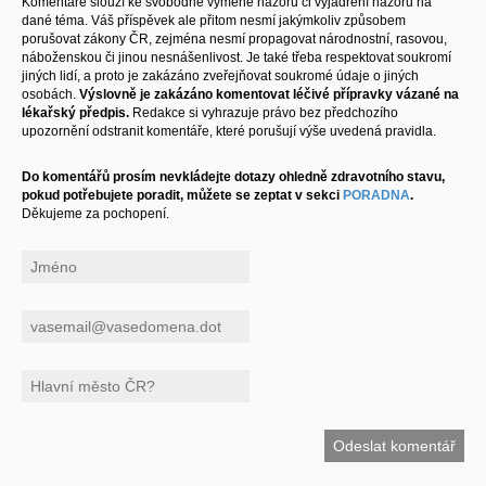
Komentáře slouží ke svobodné výměně názorů či vyjádření názoru na
dané téma. Váš příspěvek ale přitom nesmí jakýmkoliv způsobem
porušovat zákony ČR, zejména nesmí propagovat národnostní, rasovou,
náboženskou či jinou nesnášenlivost. Je také třeba respektovat soukromí
jiných lidí, a proto je zakázáno zveřejňovat soukromé údaje o jiných
osobách.
Výslovně je zakázáno komentovat léčivé přípravky vázané na
lékařský předpis.
Redakce si vyhrazuje právo bez předchozího
upozornění odstranit komentáře, které porušují výše uvedená pravidla.
Do komentářů prosím nevkládejte dotazy ohledně zdravotního stavu,
pokud potřebujete poradit, můžete se zeptat v sekci
PORADNA
.
Děkujeme za pochopení.