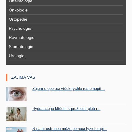
Oftalmologie
Onkologie
Ortopedie
Psychologie
Revmatologie
Stomatologie
Urologie
ZAJÍMÁ VÁS
Zájem o operaci víček rychle roste napří ..
Hydratace je klíčem k pružnosti pleti i ..
S patní ostruhou může pomoci fyzioterapi ..