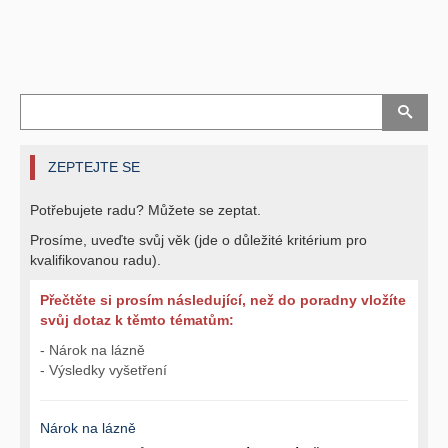
ZEPTEJTE SE
Potřebujete radu? Můžete se zeptat.
Prosíme, uveďte svůj věk (jde o důležité kritérium pro
kvalifikovanou radu).
Přečtěte si prosím následující, než do poradny vložíte
svůj dotaz k těmto tématům:
- Nárok na lázně
- Výsledky vyšetření
Nárok na lázně