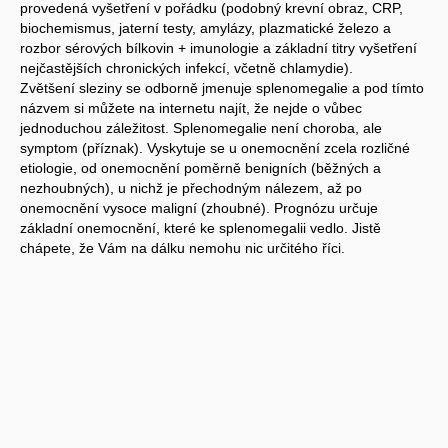
provedená vyšetření v pořádku (podobný krevní obraz, CRP,
biochemismus, jaterní testy, amylázy, plazmatické železo a
rozbor sérových bílkovin + imunologie a základní titry vyšetření
nejčastějších chronických infekcí, včetně chlamydie).
Zvětšení sleziny se odborně jmenuje splenomegalie a pod tímto
názvem si můžete na internetu najít, že nejde o vůbec
jednoduchou záležitost. Splenomegalie není choroba, ale
symptom (příznak). Vyskytuje se u onemocnění zcela rozličné
etiologie, od onemocnění poměrně benigních (běžných a
nezhoubných), u nichž je přechodným nálezem, až po
onemocnění vysoce maligní (zhoubné). Prognózu určuje
základní onemocnění, které ke splenomegalii vedlo. Jistě
chápete, že Vám na dálku nemohu nic určitého říci.