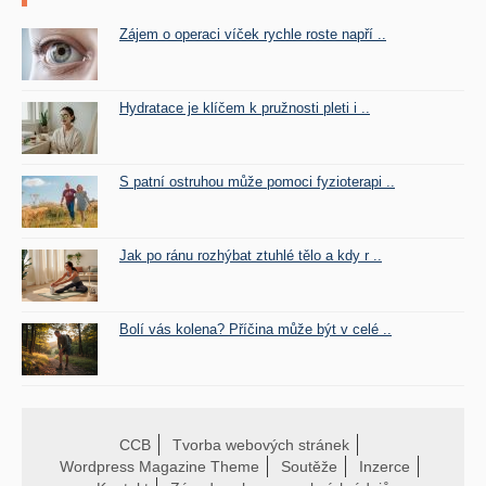
Zájem o operaci víček rychle roste napří ..
Hydratace je klíčem k pružnosti pleti i ..
S patní ostruhou může pomoci fyzioterapi ..
Jak po ránu rozhýbat ztuhlé tělo a kdy r ..
Bolí vás kolena? Příčina může být v celé ..
CCB
Tvorba webových stránek
Wordpress Magazine Theme
Soutěže
Inzerce