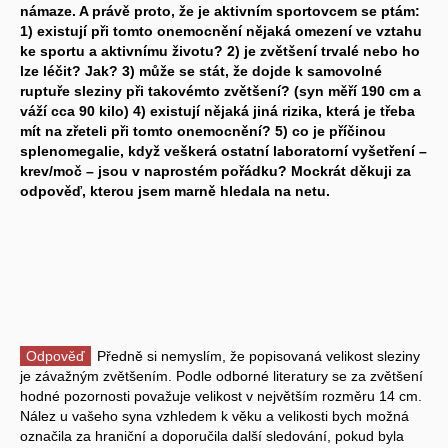
námaze. A právě proto, že je aktivním sportovcem se ptám:
1) existují při tomto onemocnění nějaká omezení ve vztahu
ke sportu a aktivnímu životu? 2) je zvětšení trvalé nebo ho
lze léčit? Jak? 3) může se stát, že dojde k samovolné
ruptuře sleziny při takovémto zvětšení? (syn měří 190 cm a
váží cca 90 kilo) 4) existují nějaká jiná rizika, která je třeba
mít na zřeteli při tomto onemocnění? 5) co je příčinou
splenomegalie, když veškerá ostatní laboratorní vyšetření –
krev/moč – jsou v naprostém pořádku? Mockrát děkuji za
odpověď, kterou jsem marně hledala na netu.
Odpověď
Předně si nemyslím, že popisovaná velikost sleziny
je závažným zvětšením. Podle odborné literatury se za zvětšení
hodné pozornosti považuje velikost v největším rozměru 14 cm.
Nález u vašeho syna vzhledem k věku a velikosti bych možná
označila za hraniční a doporučila další sledování, pokud byla