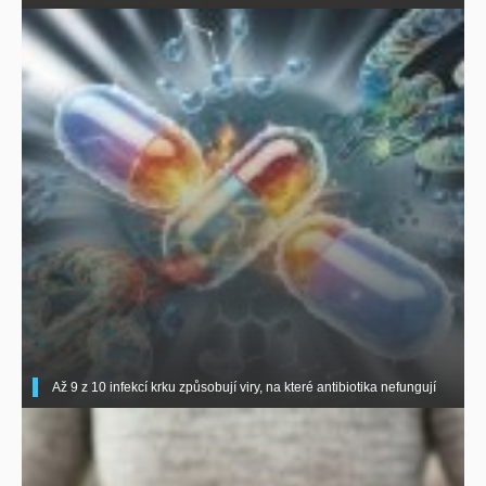
Až 9 z 10 infekcí krku způsobují viry, na které antibiotika nefungují