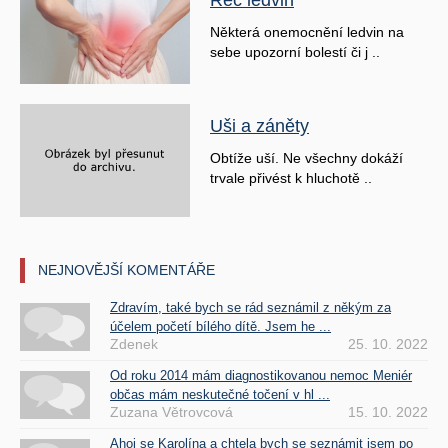
Řeč ledvin
Některá onemocnění ledvin na
sebe upozorní bolestí či j ..
Uši a záněty
Obtíže uší. Ne všechny dokáží
trvale přivést k hluchotě ..
NEJNOVĚJŠÍ KOMENTÁŘE
Zdravím, také bych se rád seznámil z někým za
účelem početí bílého dítě. Jsem he ...
Zdenek
25. 10. 2022
Od roku 2014 mám diagnostikovanou nemoc Meniér
občas mám neskutečné točení v hl ...
Zuzana Větrovcová
15. 10. 2022
Ahoj se Karolína a chtela bych se seznámit jsem po