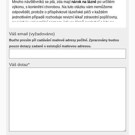
Mnoho návštěvníků se ptá, zda mají
nárok na lázně
po určitém
výkonu, s konkrétní chorobou. Na tuto otázku vám nemůžeme
odpovědět, protože o příspěvkové lázeňské péči v každém
jednotlivém případě rozhoduje revizní lékař zdravotní pojišťovny,
neexistuje univerzální seznam, kdy se lázně poskytují a kdy ne.
Záleží na mnoha okolnostech (kuřáctví, inkontinence), funkčním
postižení pacienta a dalších zdravotních okolnostech.
Váš email (vyžadováno)
Buďte prosím při zadávání mailové adresy pečliví. Zpracovány budou
Požádejte svého ošetřujícího lékaře o návrh, který pak posoudí
příslušný revizní lékař. My vám spolehlivou odpověď dát
pouze dotazy zadané s existující mailovou adresou.
nemůžeme.
Váš dotaz*
Výsledky vyšetření
Přístrojová vyšetření (CT, rentgen, sono, magnetická rezonance a
další, stejně jako laboratorní testy (krevní obraz, imunologické
vyšetření, biochemické parametry a jiné) jsou pomocnými metodami
a bez znalosti klinického stavu nemají takřka žádnou výpovědní
hodnotu. Není v ničích silách na dálku bez vyšetření lékařem jen ze
závěrů přístrojových a laboratorních testů stanovit diagnózu. Se
svými dotazy na interpretaci výsledků se proto prosím obracejte na
své lékaře.
Děkujeme za pochopení