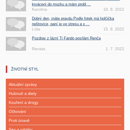
krvácení do mozku a mám probl ...
Karolina
18. 8. 2022
Dobrý den, máte pravdu.Podle fotek má holčička
neštovice, paní je ve stresu a v ...
Lída
15. 8. 2022
Pozdrav z lázní Ti Fando posílám Renča
Renata
1. 7. 2022
ŽIVOTNÍ STYL
Aktuální zprávy
Hubnutí a diety
Kouření a drogy
Očkování
Proti únavě
Sex a vztahy