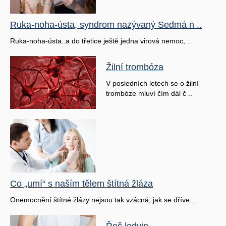
Ruka-noha-ústa, syndrom nazývaný Sedmá n ..
Ruka-noha-ústa..a do třetice ještě jedna virová nemoc, ..
Žilní trombóza
V posledních letech se o žilní
trombóze mluví čím dál č ..
Co „umí“ s naším tělem štítná žláza
Onemocnění štítné žlázy nejsou tak vzácná, jak se dříve ..