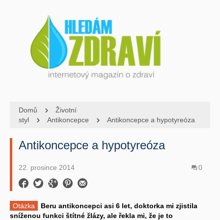
Domů
Životní
styl
Antikoncepce
Antikoncepce a hypotyreóza
Antikoncepce a hypotyreóza
22. prosince 2014
0
Otázka
Beru antikoncepci asi 6 let, doktorka mi zjistila
sníženou funkci štítné žlázy, ale řekla mi, že je to