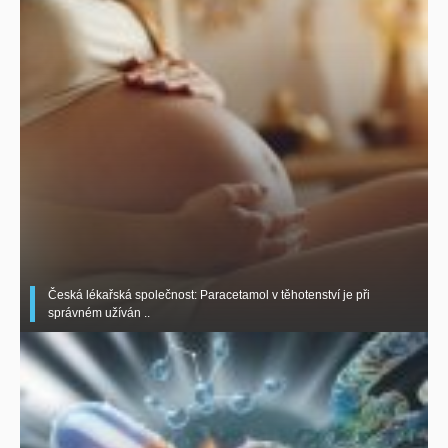
Česká lékařská společnost: Paracetamol v těhotenství je při
správném užíván ..