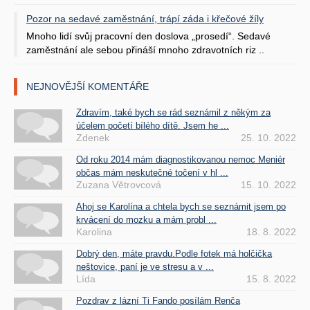
Pozor na sedavé zaměstnání, trápí záda i křečové žíly
Mnoho lidí svůj pracovní den doslova „prosedí“. Sedavé
zaměstnání ale sebou přináší mnoho zdravotních riz ..
NEJNOVĚJŠÍ KOMENTÁŘE
Zdravím, také bych se rád seznámil z někým za
účelem početí bílého dítě. Jsem he ...
Zdenek
25. 10. 2022
Od roku 2014 mám diagnostikovanou nemoc Meniér
občas mám neskutečné točení v hl ...
Zuzana Větrovcová
15. 10. 2022
Ahoj se Karolína a chtela bych se seznámit jsem po
krvácení do mozku a mám probl ...
Karolina
18. 8. 2022
Dobrý den, máte pravdu.Podle fotek má holčička
neštovice, paní je ve stresu a v ...
Lída
15. 8. 2022
Pozdrav z lázní Ti Fando posílám Renča