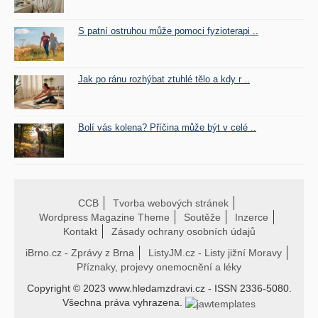
S patní ostruhou může pomoci fyzioterapi ..
Jak po ránu rozhýbat ztuhlé tělo a kdy r ..
Bolí vás kolena? Příčina může být v celé ..
CCB
Tvorba webových stránek
Wordpress Magazine Theme
Soutěže
Inzerce
Kontakt
Zásady ochrany osobních údajů
iBrno.cz - Zprávy z Brna
ListyJM.cz - Listy jižní Moravy
Příznaky, projevy onemocnění a léky
Copyright © 2023 www.hledamzdravi.cz - ISSN 2336-5080.
Všechna práva vyhrazena.