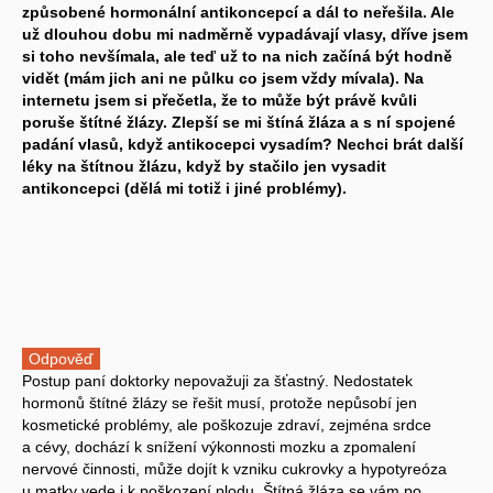
způsobené hormonální antikoncepcí a dál to neřešila. Ale
už dlouhou dobu mi nadměrně vypadávají vlasy, dříve jsem
si toho nevšímala, ale teď už to na nich začíná být hodně
vidět (mám jich ani ne půlku co jsem vždy mívala). Na
internetu jsem si přečetla, že to může být právě kvůli
poruše štítné žlázy. Zlepší se mi štíná žláza a s ní spojené
padání vlasů, když antikocepci vysadím? Nechci brát další
léky na štítnou žlázu, když by stačilo jen vysadit
antikoncepci (dělá mi totiž i jiné problémy).
Odpověď
Postup paní doktorky nepovažuji za šťastný. Nedostatek
hormonů štítné žlázy se řešit musí, protože nepůsobí jen
kosmetické problémy, ale poškozuje zdraví, zejména srdce
a cévy, dochází k snížení výkonnosti mozku a zpomalení
nervové činnosti, může dojít k vzniku cukrovky a hypotyreóza
u matky vede i k poškození plodu. Štítná žláza se vám po