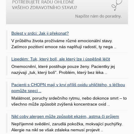
Bolest v srdci: Jak ji překonat?
V průběhu života prožíváme různé emocionální stavy.
Zatímco pozitivní emoce nás naplňují radostí, ty nega ..
Lipedém: Tuk, který bolí, ale který lze i úspěšně léčit
Onemocnění, které postihuje pouze ženy. Pacientky jej
nazývají „tuk, který bolí“. Problém, který bez léka ..
Pacienti s CHOPN mají v krvi příliš oxidu uhličitého, s léčbou
pomůže speci ..
Malátnost, poruchy srdečního rytmu, nebo dokonce smrt – to
všechno může způsobit zvýšená koncentrace oxid ..
Nikl coby alergen může způsobit ekzém, astma či průjem
Nepříjemné svědění, zarudlá pokožka, mokvající puchýřky.
Alergie na nikl se však zdaleka nemusí projevit ..