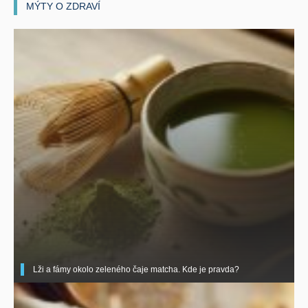
MÝTY O ZDRAVÍ
Lži a fámy okolo zeleného čaje matcha. Kde je pravda?