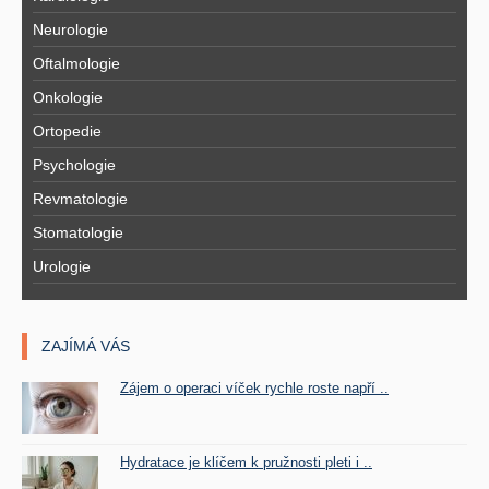
Neurologie
Oftalmologie
Onkologie
Ortopedie
Psychologie
Revmatologie
Stomatologie
Urologie
ZAJÍMÁ VÁS
Zájem o operaci víček rychle roste napří ..
Hydratace je klíčem k pružnosti pleti i ..