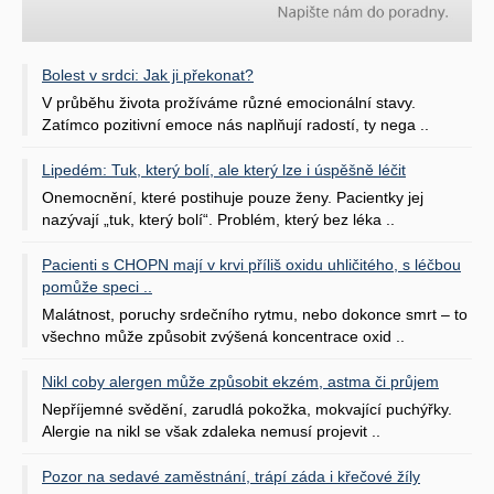
Bolest v srdci: Jak ji překonat?
V průběhu života prožíváme různé emocionální stavy.
Zatímco pozitivní emoce nás naplňují radostí, ty nega ..
Lipedém: Tuk, který bolí, ale který lze i úspěšně léčit
Onemocnění, které postihuje pouze ženy. Pacientky jej
nazývají „tuk, který bolí“. Problém, který bez léka ..
Pacienti s CHOPN mají v krvi příliš oxidu uhličitého, s léčbou
pomůže speci ..
Malátnost, poruchy srdečního rytmu, nebo dokonce smrt – to
všechno může způsobit zvýšená koncentrace oxid ..
Nikl coby alergen může způsobit ekzém, astma či průjem
Nepříjemné svědění, zarudlá pokožka, mokvající puchýřky.
Alergie na nikl se však zdaleka nemusí projevit ..
Pozor na sedavé zaměstnání, trápí záda i křečové žíly