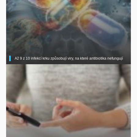
Až 9 z 10 infekcí krku způsobují viry, na které antibiotika nefungují