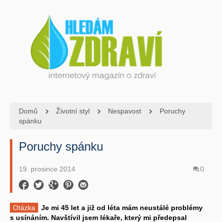
Domů
Životní styl
Nespavost
Poruchy
spánku
Poruchy spánku
19. prosince 2014
0
Otázka
Je mi 45 let a již od léta mám neustálé problémy
s usínáním. Navštívil jsem lékaře, který mi předepsal