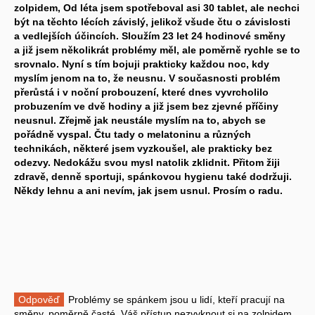
zolpidem, Od léta jsem spotřeboval asi 30 tablet, ale nechci
být na těchto lécích závislý, jelikož všude čtu o závislosti
a vedlejších účincích. Sloužím 23 let 24 hodinové směny
a již jsem několikrát problémy měl, ale poměrně rychle se to
srovnalo. Nyní s tím bojuji prakticky každou noc, kdy
myslím jenom na to, že neusnu. V současnosti problém
přerůstá i v noční probouzení, které dnes vyvrcholilo
probuzením ve dvě hodiny a již jsem bez zjevné příčiny
neusnul. Zřejmě jak neustále myslím na to, abych se
pořádně vyspal. Čtu tady o melatoninu a různých
technikách, některé jsem vyzkoušel, ale prakticky bez
odezvy. Nedokážu svou mysl natolik zklidnit. Přitom žiji
zdravě, denně sportuji, spánkovou hygienu také dodržuji.
Někdy lehnu a ani nevím, jak jsem usnul. Prosím o radu.
Odpověď
Problémy se spánkem jsou u lidí, kteří pracují na
směny, poměrně časté. Váš přístup nezvyknout si na zolpidem,