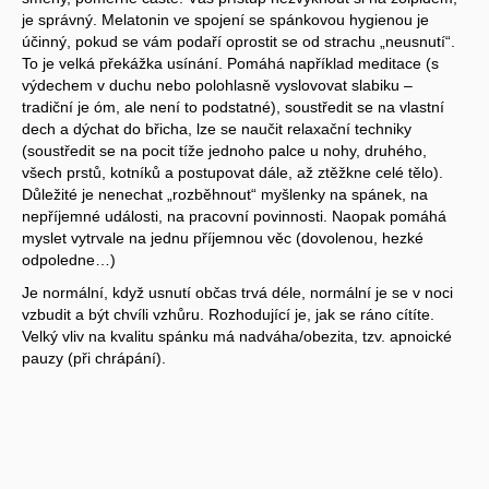
je správný. Melatonin ve spojení se spánkovou hygienou je
účinný, pokud se vám podaří oprostit se od strachu „neusnutí“.
To je velká překážka usínání. Pomáhá například meditace (s
výdechem v duchu nebo polohlasně vyslovovat slabiku –
tradiční je óm, ale není to podstatné), soustředit se na vlastní
dech a dýchat do břicha, lze se naučit relaxační techniky
(soustředit se na pocit tíže jednoho palce u nohy, druhého,
všech prstů, kotníků a postupovat dále, až ztěžkne celé tělo).
Důležité je nenechat „rozběhnout“ myšlenky na spánek, na
nepříjemné události, na pracovní povinnosti. Naopak pomáhá
myslet vytrvale na jednu příjemnou věc (dovolenou, hezké
odpoledne…)
Je normální, když usnutí občas trvá déle, normální je se v noci
vzbudit a být chvíli vzhůru. Rozhodující je, jak se ráno cítíte.
Velký vliv na kvalitu spánku má nadváha/obezita, tzv. apnoické
pauzy (při chrápání).