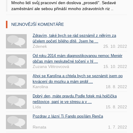
Mnoho lidí svůj pracovní den doslova „prosedí“. Sedavé
zaměstnání ale sebou přináší mnoho zdravotních riz ..
NEJNOVĚJŠÍ KOMENTÁŘE
Zdravím, také bych se rád seznámil z někým za
účelem početí bílého dítě. Jsem he ...
Zdenek
25. 10. 2022
Od roku 2014 mám diagnostikovanou nemoc Meniér
občas mám neskutečné točení v hl ...
Zuzana Větrovcová
15. 10. 2022
Ahoj se Karolína a chtela bych se seznámit jsem po
krvácení do mozku a mám probl ...
Karolina
18. 8. 2022
Dobrý den, máte pravdu.Podle fotek má holčička
neštovice, paní je ve stresu a v ...
Lída
15. 8. 2022
Pozdrav z lázní Ti Fando posílám Renča
Renata
1. 7. 2022