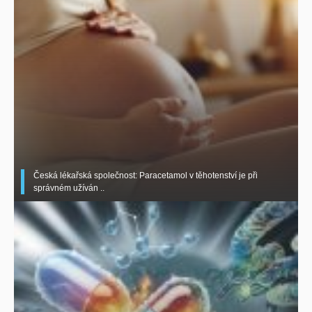
Česká lékařská společnost: Paracetamol v těhotenství je při
správném užíván ..