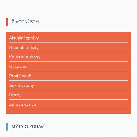
ŽIVOTNÍ STYL
Aktuální zprávy
Hubnutí a diety
Kouření a drogy
Očkování
Proti únavě
Sex a vztahy
Úrazy
Zdravá výživa
MÝTY O ZDRAVÍ