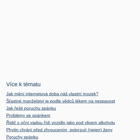
Více k tématu
Jak mění internetová doba náš vlastní mozek?
Šťastné manželství je podle vědců lékem na nespavost
Jak řešit poruchu spánku
Problémy se spánkem
Řidič s oční vadou řídí vozidlo jako pod vlivem alkoholu
Phytin chrání před zhroucením, potvrzují (nejen) ženy
Poruchy spánku