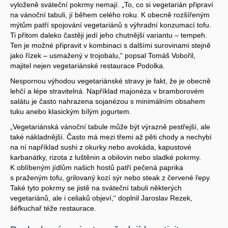
vyloženě sváteční pokrmy nemají. „To, co si vegetarián připraví
na vánoční tabuli, jí během celého roku. K obecně rozšířeným
mýtům patří spojování vegetariánů s výhradní konzumací tofu.
Ti přitom daleko častěji jedí jeho chutnější variantu – tempeh.
Ten je možné připravit v kombinaci s dalšími surovinami stejně
jako řízek – usmažený v trojobalu,“ popsal Tomáš Vobořil,
majitel nejen vegetariánské restaurace Podolka.
Nespornou výhodou vegetariánské stravy je fakt, že je obecně
lehčí a lépe stravitelná. Například majonéza v bramborovém
salátu je často nahrazena sojanézou s minimálním obsahem
tuku anebo klasickým bílým jogurtem.
„Vegetariánská vánoční tabule může být výrazně pestřejší, ale
také nákladnější. Často má mezi třemi až pěti chody a nechybí
na ní například sushi z okurky nebo avokáda, kapustové
karbanátky, rizota z luštěnin a obilovin nebo sladké pokrmy.
K oblíbeným jídlům našich hostů patří pečená paprika
s praženým tofu, grilovaný kozí sýr nebo steak z červené řepy.
Také tyto pokrmy se jistě na sváteční tabuli některých
vegetariánů, ale i celiaků objeví,“ doplnil Jaroslav Rezek,
šéfkuchař téže restaurace.