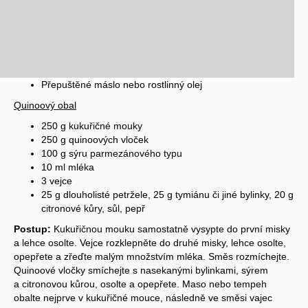
Přepuštěné máslo nebo rostlinný olej
Quinoový obal
250 g kukuřičné mouky
250 g quinoových vloček
100 g sýru parmezánového typu
10 ml mléka
3 vejce
25 g dlouholisté petržele, 25 g tymiánu či jiné bylinky, 20 g
citronové kůry, sůl, pepř
Postup:
Kukuřičnou mouku samostatně vysypte do první misky
a lehce osolte. Vejce rozklepněte do druhé misky, lehce osolte,
opepřete a zřeďte malým množstvím mléka. Směs rozmíchejte.
Quinoové vločky smíchejte s nasekanými bylinkami, sýrem
a citronovou kůrou, osolte a opepřete. Maso nebo tempeh
obalte nejprve v kukuřičné mouce, následně ve směsi vajec