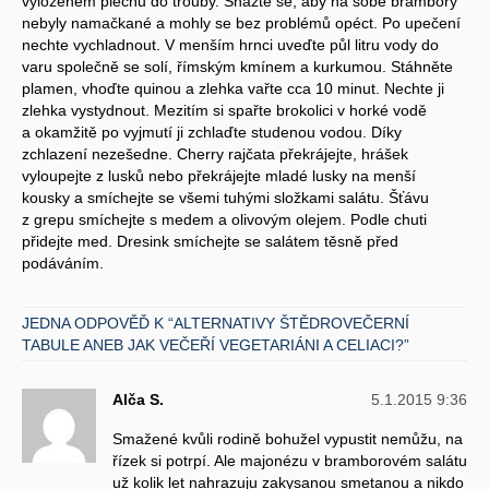
vyloženém plechu do trouby. Snažte se, aby na sobě brambory
nebyly namačkané a mohly se bez problémů opéct. Po upečení
nechte vychladnout. V menším hrnci uveďte půl litru vody do
varu společně se solí, římským kmínem a kurkumou. Stáhněte
plamen, vhoďte quinou a zlehka vařte cca 10 minut. Nechte ji
zlehka vystydnout. Mezitím si spařte brokolici v horké vodě
a okamžitě po vyjmutí ji zchlaďte studenou vodou. Díky
zchlazení nezešedne. Cherry rajčata překrájejte, hrášek
vyloupejte z lusků nebo překrájejte mladé lusky na menší
kousky a smíchejte se všemi tuhými složkami salátu. Šťávu
z grepu smíchejte s medem a olivovým olejem. Podle chuti
přidejte med. Dresink smíchejte se salátem těsně před
podáváním.
JEDNA ODPOVĚĎ K “ALTERNATIVY ŠTĚDROVEČERNÍ
TABULE ANEB JAK VEČEŘÍ VEGETARIÁNI A CELIACI?”
Alča S.
5.1.2015 9:36
Smažené kvůli rodině bohužel vypustit nemůžu, na
řízek si potrpí. Ale majonézu v bramborovém salátu
už kolik let nahrazuju zakysanou smetanou a nikdo