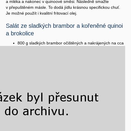
a mléka a nakonec v quinoové směsi. Následně smažte
v přepuštěném másle. To dodá jídlu krásnou specifickou chuť.
Je možné použít i kvalitní fritovací olej.
Salát ze sladkých brambor a kořeněné quinoi
a brokolice
800 g sladkých brambor očištěných a nakrájených na cca