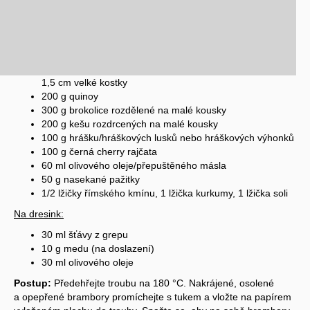
1,5 cm velké kostky
200 g quinoy
300 g brokolice rozdělené na malé kousky
200 g kešu rozdrcených na malé kousky
100 g hrášku/hráškových lusků nebo hráškových výhonků
100 g černá cherry rajčata
60 ml olivového oleje/přepuštěného másla
50 g nasekané pažitky
1/2 lžičky římského kmínu, 1 lžička kurkumy, 1 lžička soli
Na dresink:
30 ml šťávy z grepu
10 g medu (na doslazení)
30 ml olivového oleje
Postup:
Předehřejte troubu na 180 °C. Nakrájené, osolené
a opepřené brambory promíchejte s tukem a vložte na papírem