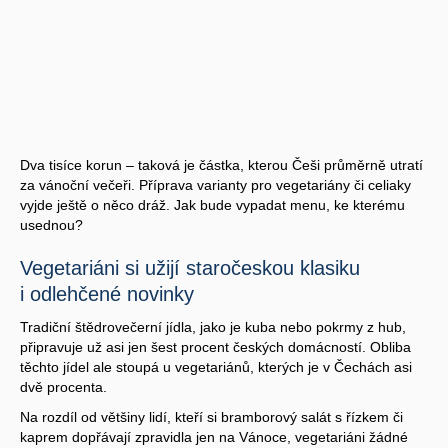
Dva tisíce korun – taková je částka, kterou Češi průměrně utratí
za vánoční večeři. Příprava varianty pro vegetariány či celiaky
vyjde ještě o něco dráž. Jak bude vypadat menu, ke kterému
usednou?
Vegetariáni si užijí staročeskou klasiku
i odlehčené novinky
Tradiční štědrovečerní jídla, jako je kuba nebo pokrmy z hub,
připravuje už asi jen šest procent českých domácností. Obliba
těchto jídel ale stoupá u vegetariánů, kterých je v Čechách asi
dvě procenta.
Na rozdíl od většiny lidí, kteří si bramborový salát s řízkem či
kaprem dopřávají zpravidla jen na Vánoce, vegetariáni žádné