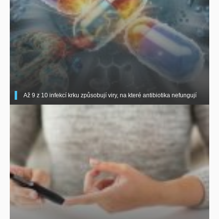
Až 9 z 10 infekcí krku způsobují viry, na které antibiotika nefungují