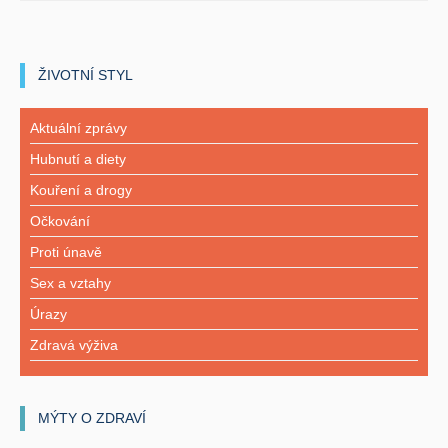
ŽIVOTNÍ STYL
Aktuální zprávy
Hubnutí a diety
Kouření a drogy
Očkování
Proti únavě
Sex a vztahy
Úrazy
Zdravá výživa
MÝTY O ZDRAVÍ