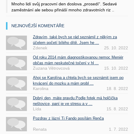
Mnoho lidí svůj pracovní den doslova „prosedí“. Sedavé
zaměstnání ale sebou přináší mnoho zdravotních riz ..
NEJNOVĚJŠÍ KOMENTÁŘE
Zdravím, také bych se rád seznámil z někým za
účelem početí bílého dítě. Jsem he ...
Zdenek
25. 10. 2022
Od roku 2014 mám diagnostikovanou nemoc Meniér
občas mám neskutečné točení v hl ...
Zuzana Větrovcová
15. 10. 2022
Ahoj se Karolína a chtela bych se seznámit jsem po
krvácení do mozku a mám probl ...
Karolina
18. 8. 2022
Dobrý den, máte pravdu.Podle fotek má holčička
neštovice, paní je ve stresu a v ...
Lída
15. 8. 2022
Pozdrav z lázní Ti Fando posílám Renča
Renata
1. 7. 2022