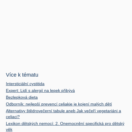
Více k tématu
Intersticiální cystitida
Expert: Lidí s alergií na lepek přibývá
Bezlepková dieta
Odborník: nejlepší prevencí celiakie je kojení malých dětí
Alternativy štědrovečerní tabule aneb Jak večeří vegetariáni a
celiaci?
Lexikon dětských nemocí: 2. Onemocnění specifická pro dětský
věk