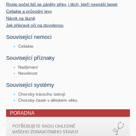
Roste počet lidí se záněty střev, i těch, kteří nesnáší lepek
Celiakie a průvodní jevy
Nárok na lázně
Jak připravit oči na dovolenou
Související nemoci
Celiakie
Související příznaky
Nadýmání
Nevolnost
Související systémy
Choroby trávicího ústrojí
Choroby časté v dětském věku
PORADNA