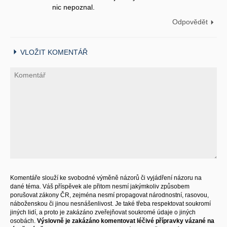
nic nepoznal.
Odpovědět
VLOŽIT KOMENTÁŘ
Komentáře slouží ke svobodné výměně názorů či vyjádření názoru na
dané téma. Váš příspěvek ale přitom nesmí jakýmkoliv způsobem
porušovat zákony ČR, zejména nesmí propagovat národnostní, rasovou,
náboženskou či jinou nesnášenlivost. Je také třeba respektovat soukromí
jiných lidí, a proto je zakázáno zveřejňovat soukromé údaje o jiných
osobách.
Výslovně je zakázáno komentovat léčivé přípravky vázané na