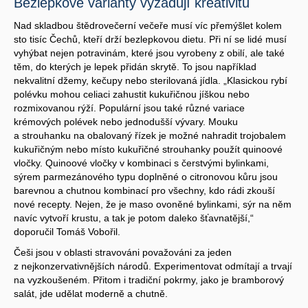
Bezlepkové varianty vyžadují kreativitu
Nad skladbou štědrovečerní večeře musí víc přemýšlet kolem
sto tisíc Čechů, kteří drží bezlepkovou dietu. Při ní se lidé musí
vyhýbat nejen potravinám, které jsou vyrobeny z obilí, ale také
těm, do kterých je lepek přidán skrytě. To jsou například
nekvalitní džemy, kečupy nebo sterilovaná jídla. „Klasickou rybí
polévku mohou celiaci zahustit kukuřičnou jíškou nebo
rozmixovanou rýží. Populární jsou také různé variace
krémových polévek nebo jednodušší vývary. Mouku
a strouhanku na obalovaný řízek je možné nahradit trojobalem
kukuřičným nebo místo kukuřičné strouhanky použít quinoové
vločky. Quinoové vločky v kombinaci s čerstvými bylinkami,
sýrem parmezánového typu doplněné o citronovou kůru jsou
barevnou a chutnou kombinací pro všechny, kdo rádi zkouší
nové recepty. Nejen, že je maso ovoněné bylinkami, sýr na něm
navíc vytvoří krustu, a tak je potom daleko šťavnatější,“
doporučil Tomáš Vobořil.
Češi jsou v oblasti stravováni považováni za jeden
z nejkonzervativnějších národů. Experimentovat odmítají a trvají
na vyzkoušeném. Přitom i tradiční pokrmy, jako je bramborový
salát, jde udělat moderně a chutně.