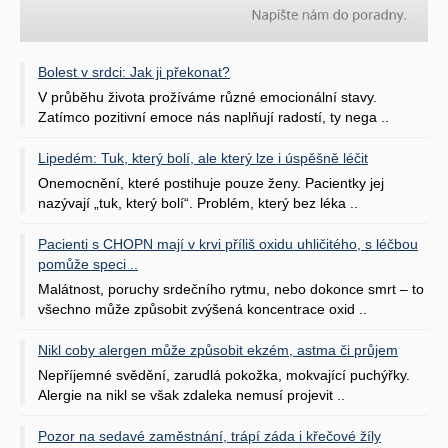
Bolest v srdci: Jak ji překonat?
V průběhu života prožíváme různé emocionální stavy.
Zatímco pozitivní emoce nás naplňují radostí, ty nega ..
Lipedém: Tuk, který bolí, ale který lze i úspěšně léčit
Onemocnění, které postihuje pouze ženy. Pacientky jej
nazývají „tuk, který bolí“. Problém, který bez léka ..
Pacienti s CHOPN mají v krvi příliš oxidu uhličitého, s léčbou
pomůže speci ..
Malátnost, poruchy srdečního rytmu, nebo dokonce smrt – to
všechno může způsobit zvýšená koncentrace oxid ..
Nikl coby alergen může způsobit ekzém, astma či průjem
Nepříjemné svědění, zarudlá pokožka, mokvající puchýřky.
Alergie na nikl se však zdaleka nemusí projevit ..
Pozor na sedavé zaměstnání, trápí záda i křečové žíly