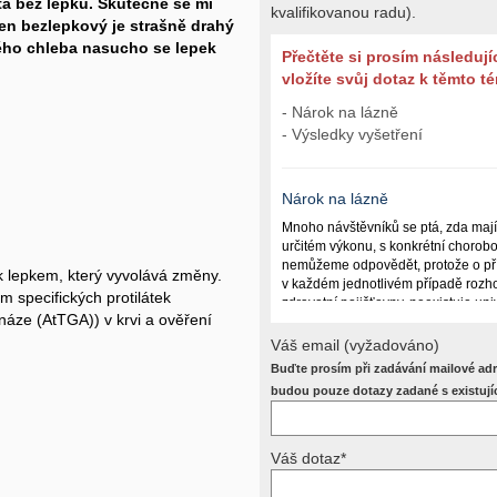
ta bez lepku. Skutečně se mi
kvalifikovanou radu).
ten bezlepkový je strašně drahý
ného chleba nasucho se lepek
Přečtěte si prosím následují
vložíte svůj dotaz k těmto 
- Nárok na lázně
- Výsledky vyšetření
Nárok na lázně
Mnoho návštěvníků se ptá, zda maj
určitém výkonu, s konkrétní chorob
nemůžeme odpovědět, protože o př
k lepkem, který vyvolává změny.
v každém jednotlivém případě rozho
ím specifických protilátek
zdravotní pojišťovny, neexistuje un
náze (AtTGA)) v krvi a ověření
lázně poskytují a kdy ne. Záleží n
(kuřáctví, inkontinence), funkčním p
Váš email (vyžadováno)
dalších zdravotních okolnostech.
Buďte prosím při zadávání mailové adr
Požádejte svého ošetřujícího lékaře
budou pouze dotazy zadané s existují
posoudí příslušný revizní lékař. My
odpověď dát nemůžeme.
Váš dotaz*
Výsledky vyšetření