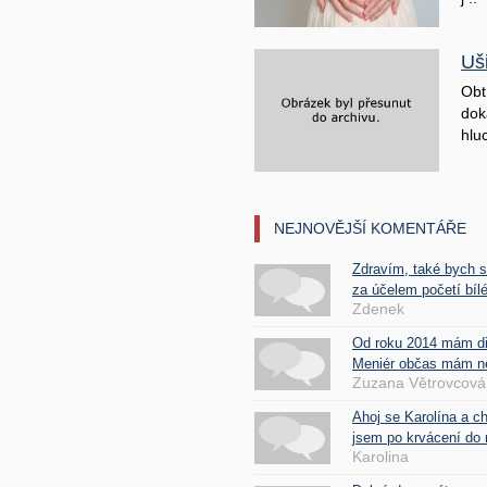
Uš
Obt
doká
hluc
NEJNOVĚJŠÍ KOMENTÁŘE
Zdravím, také bych 
za účelem početí bílé
Zdenek
Od roku 2014 mám d
Meniér občas mám nes
Zuzana Větrovcová
Ahoj se Karolína a c
jsem po krvácení do 
Karolina