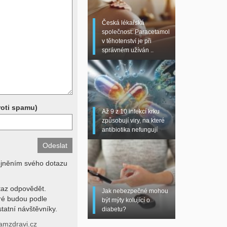
 sono, magnetická
torní testy (krevní
Česká lékařská
chemické parametry a
společnost: Paracetamol
z znalosti klinického
v těhotenství je při
dní hodnotu. Není v
správném užíván ..
í lékařem jen ze závěrů
stanovit diagnózu. Se
ků se proto prosím
roti spamu)
Až 9 z 10 infekcí krku
způsobují viry, na které
antibiotika nefungují
ejněním svého dotazu
az odpovědět.
Jak nebezpečné mohou
eré budou podle
být mýty kolující o
tatní návštěvníky.
diabetu?
amzdravi.cz