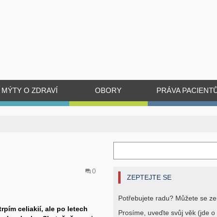
MÝTY O ZDRAVÍ
OBORY
PRÁVA PACIENT
0
ZEPTEJTE SE
Potřebujete radu? Můžete se ze
pím celiakií, ale po letech
Prosíme, uveďte svůj věk (jde o 