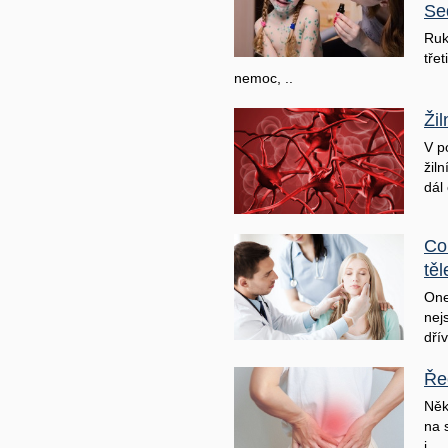
Se
Ruk
třet
nemoc, ..
Ži
V p
žil
dál 
Co
těl
One
nej
dřív
Ře
Něk
na 
j ..