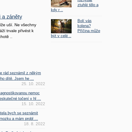
ztuhlé tělo a
kdy r ..
i a záněty
Bolí vás
íže uší. Ne všechny
kolena?
ží trvale přivést k
Příčina může
být v celé ..
hotě ..
se rád seznámil z někým
ho dítě. Jsem he ...
25. 10. 2022
iagnostikovanou nemoc
kutečné točení v hl ...
15. 10. 2022
htela bych se seznámit
mozku a mám probl ...
18. 8. 2022