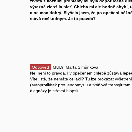
života s kožními problémy mi byla doporučena die
výrazně zlepšila pleť. Chleba mi ale hodně chybí, 
a ne moc dobrý. Slyšela jsem, že po opečení běž
stává neškodným. Je to pravda?
Odpověď
MUDr. Marta Šimůnková:
Ne, není to pravda. I v opečeném chlebě zůstává lepe
Víte jistě, že nemáte celiakii? Tu lze prokázat vyšetřen
(autoprotilátek proti endomyziu a tkáňové transglutami
diagnózy je střevní biopsií.