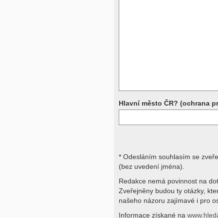
Přístrojová vyšetření (CT, rentgen,
rezonance a další, stejně jako labora
obraz, imunologické vyšetření, bio
jiné) jsou pomocnými metodami a be
stavu nemají takřka žádnou výpově
ničích silách na dálku bez vyšetřen
přístrojových a laboratorních testů 
svými dotazy na interpretaci výsled
obracejte na své lékaře.
Děkujeme za pochopení
Hlavní město ČR? (ochrana p
* Odesláním souhlasím se zveř
(bez uvedení jména).
Redakce nemá povinnost na dot
Zveřejněny budou ty otázky, kt
našeho názoru zajímavé i pro os
Informace získané na
www.hled