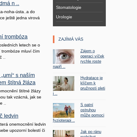
dmá n ..
Stomatologie
a-noha-ústa..a do
Urologie
ice ještě jedna virová
lní trombóza
ZAJÍMÁ VÁS
osledních letech se o
Zájem o
ní trombóze mluví čím
operaci víček
č ..
rychle roste
napří ..
 „umí“ s naším
Hydratace je
em štítná žláza
klíčem k
pružnosti pleti
mocnění štítné žlázy
i ..
sou tak vzácná, jak se
e ..
S patní
ostruhou
může pomoci
č ledvin
fyzioterapi ..
terá onemocnění ledvin
sebe upozorní bolestí či
Jak po ránu
rozhýbat