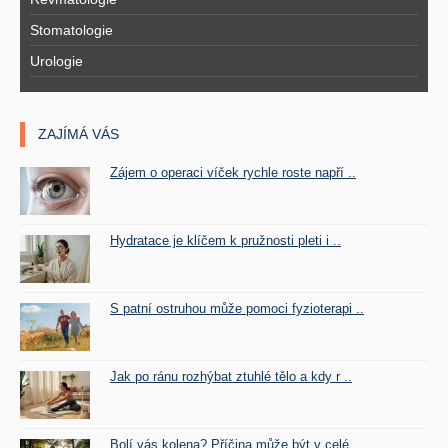
Stomatologie
Urologie
ZAJÍMÁ VÁS
Zájem o operaci víček rychle roste napří ..
Hydratace je klíčem k pružnosti pleti i ..
S patní ostruhou může pomoci fyzioterapi ..
Jak po ránu rozhýbat ztuhlé tělo a kdy r ..
Bolí vás kolena? Příčina může být v celé ..