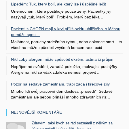
Lipedém: Tuk, který bolí, ale který lze i úspěšně léčit
Onemocnění, které postihuje pouze ženy. Pacientky jej
nazývají „tuk, který bolí“. Problém, který bez léka ..
Pacienti s CHOPN mají v krvi příliš oxidu uhličitého, s léčbou
pomůže speci ..
Malátnost, poruchy srdečního rytmu, nebo dokonce smrt – to
všechno může způsobit zvýšená koncentrace oxid ..
Nikl coby alergen může způsobit ekzém, astma či průjem
Nepříjemné svědění, zarudlá pokožka, mokvající puchýřky.
Alergie na nikl se však zdaleka nemusí projevit ..
Pozor na sedavé zaměstnání, trápí záda i křečové žíly
Mnoho lidí svůj pracovní den doslova „prosedí“. Sedavé
zaměstnání ale sebou přináší mnoho zdravotních riz ..
NEJNOVĚJŠÍ KOMENTÁŘE
Zdravím, také bych se rád seznámil z někým za
účelem početí bílého dítě. Jsem he ...