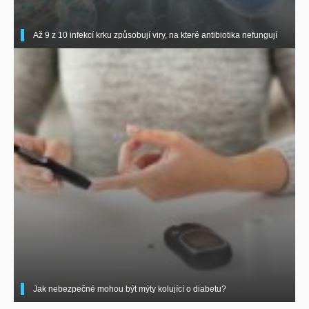
Až 9 z 10 infekcí krku způsobují viry, na které antibiotika nefungují
Jak nebezpečné mohou být mýty kolující o diabetu?