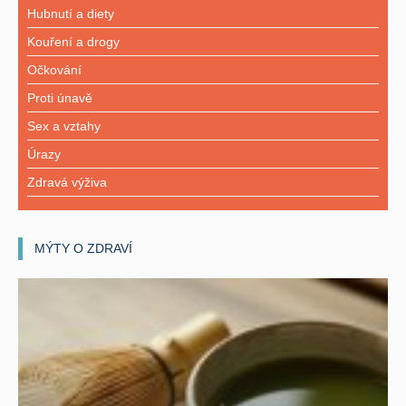
Hubnutí a diety
Kouření a drogy
Očkování
Proti únavě
Sex a vztahy
Úrazy
Zdravá výživa
MÝTY O ZDRAVÍ