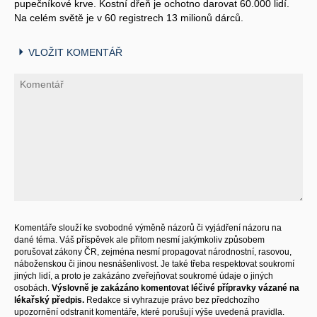
pupečníkové krve. Kostní dřeň je ochotno darovat 60.000 lidí.
Na celém světě je v 60 registrech 13 milionů dárců.
VLOŽIT KOMENTÁŘ
Komentáře slouží ke svobodné výměně názorů či vyjádření názoru na
dané téma. Váš příspěvek ale přitom nesmí jakýmkoliv způsobem
porušovat zákony ČR, zejména nesmí propagovat národnostní, rasovou,
náboženskou či jinou nesnášenlivost. Je také třeba respektovat soukromí
jiných lidí, a proto je zakázáno zveřejňovat soukromé údaje o jiných
osobách.
Výslovně je zakázáno komentovat léčivé přípravky vázané na
lékařský předpis.
Redakce si vyhrazuje právo bez předchozího
upozornění odstranit komentáře, které porušují výše uvedená pravidla.