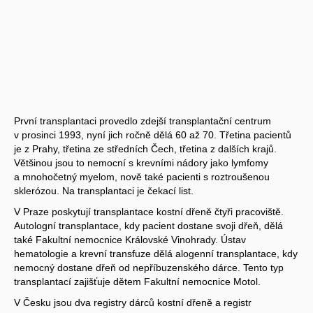
První transplantaci provedlo zdejší transplantační centrum
v prosinci 1993, nyní jich ročně dělá 60 až 70. Třetina pacientů
je z Prahy, třetina ze středních Čech, třetina z dalších krajů.
Většinou jsou to nemocní s krevními nádory jako lymfomy
a mnohočetný myelom, nově také pacienti s roztroušenou
sklerózou. Na transplantaci je čekací list.
V Praze poskytují transplantace kostní dřeně čtyři pracoviště.
Autologní transplantace, kdy pacient dostane svoji dřeň, dělá
také Fakultní nemocnice Královské Vinohrady. Ústav
hematologie a krevní transfuze dělá alogenní transplantace, kdy
nemocný dostane dřeň od nepříbuzenského dárce. Tento typ
transplantací zajišťuje dětem Fakultní nemocnice Motol.
V Česku jsou dva registry dárců kostní dřeně a registr