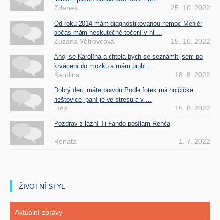
Zdenek
25. 10. 2022
Od roku 2014 mám diagnostikovanou nemoc Meniér
občas mám neskutečné točení v hl ...
Zuzana Větrovcová
15. 10. 2022
Ahoj se Karolína a chtela bych se seznámit jsem po
krvácení do mozku a mám probl ...
Karolina
18. 8. 2022
Dobrý den, máte pravdu.Podle fotek má holčička
neštovice, paní je ve stresu a v ...
Lída
15. 8. 2022
Pozdrav z lázní Ti Fando posílám Renča
Renata
1. 7. 2022
ŽIVOTNÍ STYL
Aktuální zprávy