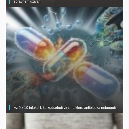
správném užíván ..
Až 9 z 10 infekcí krku způsobují viry, na které antibiotika nefungují