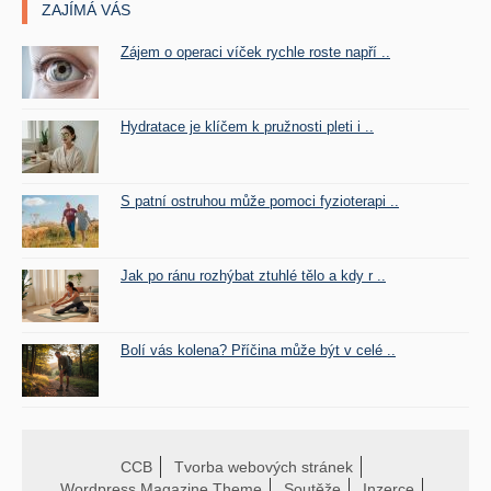
ZAJÍMÁ VÁS
Zájem o operaci víček rychle roste napří ..
Hydratace je klíčem k pružnosti pleti i ..
S patní ostruhou může pomoci fyzioterapi ..
Jak po ránu rozhýbat ztuhlé tělo a kdy r ..
Bolí vás kolena? Příčina může být v celé ..
CCB
Tvorba webových stránek
Wordpress Magazine Theme
Soutěže
Inzerce