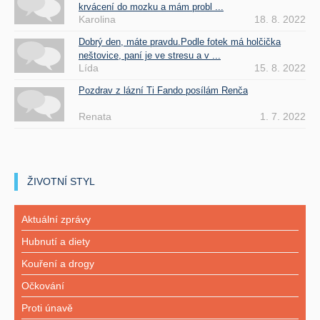
krvácení do mozku a mám probl ...
Karolina
18. 8. 2022
Dobrý den, máte pravdu.Podle fotek má holčička
neštovice, paní je ve stresu a v ...
Lída
15. 8. 2022
Pozdrav z lázní Ti Fando posílám Renča
Renata
1. 7. 2022
ŽIVOTNÍ STYL
Aktuální zprávy
Hubnutí a diety
Kouření a drogy
Očkování
Proti únavě