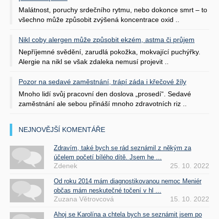
Malátnost, poruchy srdečního rytmu, nebo dokonce smrt – to
všechno může způsobit zvýšená koncentrace oxid ..
Nikl coby alergen může způsobit ekzém, astma či průjem
Nepříjemné svědění, zarudlá pokožka, mokvající puchýřky.
Alergie na nikl se však zdaleka nemusí projevit ..
Pozor na sedavé zaměstnání, trápí záda i křečové žíly
Mnoho lidí svůj pracovní den doslova „prosedí“. Sedavé
zaměstnání ale sebou přináší mnoho zdravotních riz ..
NEJNOVĚJŠÍ KOMENTÁŘE
Zdravím, také bych se rád seznámil z někým za
účelem početí bílého dítě. Jsem he ...
Zdenek
25. 10. 2022
Od roku 2014 mám diagnostikovanou nemoc Meniér
občas mám neskutečné točení v hl ...
Zuzana Větrovcová
15. 10. 2022
Ahoj se Karolína a chtela bych se seznámit jsem po