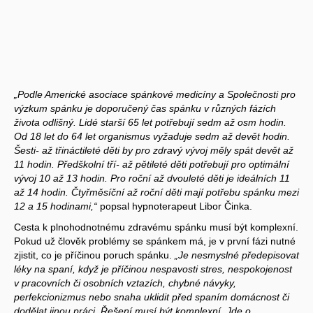
„Podle Americké asociace spánkové medicíny a Společnosti pro
výzkum spánku je doporučený čas spánku v různých fázích
života odlišný. Lidé starší 65 let potřebují sedm až osm hodin.
Od 18 let do 64 let organismus vyžaduje sedm až devět hodin.
Šesti- až třináctileté děti by pro zdravý vývoj měly spát devět až
11 hodin. Předškolní tří- až pětileté děti potřebují pro optimální
vývoj 10 až 13 hodin. Pro roční až dvouleté děti je ideálních 11
až 14 hodin. Čtyřměsíční až roční děti mají potřebu spánku mezi
12 a 15 hodinami,“
popsal hypnoterapeut Libor Činka.
Cesta k plnohodnotnému zdravému spánku musí být komplexní.
Pokud už člověk problémy se spánkem má, je v první fázi nutné
zjistit, co je příčinou poruch spánku.
„Je nesmyslné předepisovat
léky na spaní, když je příčinou nespavosti stres, nespokojenost
v pracovních či osobních vztazích, chybné návyky,
perfekcionizmus nebo snaha uklidit před spaním domácnost či
dodělat jinou práci. Řešení musí být komplexní. Jde o