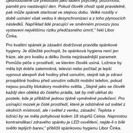
zjednodušeně lze představit jako ladění psychiky, pozornosti,
paměti pro nastávající den. Pokud člověk chodí spát pravidelně,
pak může spánek startovat ve stejnou dobu. Velké rozdíly v
době usínání však vedou k desynchronizaci a z toho plynoucích
následků. Například lidé pracující ve směnném provozu jsou
vystaveni největšímu riziku předčasného úmrtí,“
řekl Libor
Činka.
Pro kvalitní spánek je zásadní dodržovat pravidla spánkové
hygieny. Je důležité pochopit, že spánková hygiena není jen
fráze, ale pro kvalitu a délku života nejzásadnější parametr.
Pomůže péče o prostředí, ve kterém člověk usíná. Ložnice by
měla být dobře zatemněná, televizi nebo počítač je lepší
vypnout alespoň dvě hodiny před usnutím, stejně tak je zdraví
prospěšné hodinu před usnutím odložit mobilní telefon, pokud
nejsou použity blokátory modrého světla.
„Stejně jako se člověk
každý den obléká do čistého prádla, tak by měl uléhat do
postele, kde je přibližně jednou týdně vyměněné povlečení. Pro
usínající mozek je čisté prostředí, které je odstíněné od světel z
okolních místností, ale i světel z venku, zásadní. Teplota v
ložnici by se měla pohybovat kolem 18 stupňů Celsia. Naprostou
kontraindikací zdravého spánku je LED osvětlení, nejde-li o bílé
světlo teplých barev,“
přiblížil spánkovou hygienu Libor Činka.