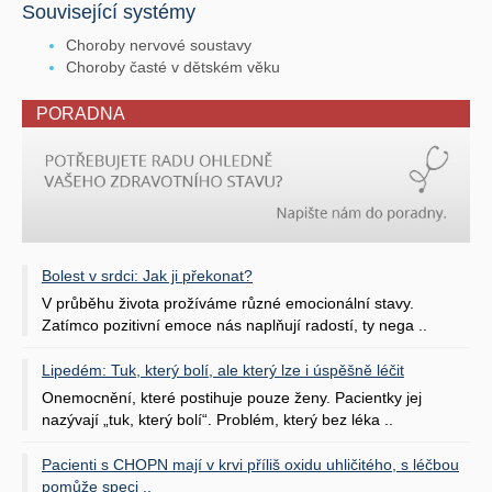
Související systémy
Choroby nervové soustavy
Choroby časté v dětském věku
PORADNA
Bolest v srdci: Jak ji překonat?
V průběhu života prožíváme různé emocionální stavy.
Zatímco pozitivní emoce nás naplňují radostí, ty nega ..
Lipedém: Tuk, který bolí, ale který lze i úspěšně léčit
Onemocnění, které postihuje pouze ženy. Pacientky jej
nazývají „tuk, který bolí“. Problém, který bez léka ..
Pacienti s CHOPN mají v krvi příliš oxidu uhličitého, s léčbou
pomůže speci ..