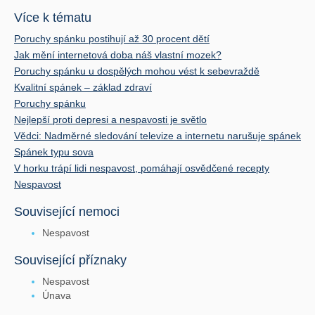
Více k tématu
Poruchy spánku postihují až 30 procent dětí
Jak mění internetová doba náš vlastní mozek?
Poruchy spánku u dospělých mohou vést k sebevraždě
Kvalitní spánek – základ zdraví
Poruchy spánku
Nejlepší proti depresi a nespavosti je světlo
Vědci: Nadměrné sledování televize a internetu narušuje spánek
Spánek typu sova
V horku trápí lidi nespavost, pomáhají osvědčené recepty
Nespavost
Související nemoci
Nespavost
Související příznaky
Nespavost
Únava