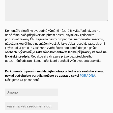
Komentáře slouží ke svobodné výměně názorů či vyjádření názoru na
dané téma. Váš příspěvek ale přitom nesmí jakýmkoliv způsobem
porušovat zákony ČR, zejména nesmí propagovat národnostní, rasovou,
náboženskou či jinou nesnášenlivost. Je také třeba respektovat soukromí
jiných lidí, a proto je zakázáno zveřejňovat soukromé údaje o jiných
osobách.
Výslovně je zakázáno komentovat léčivé přípravky vázané na
lékařský předpis.
Redakce si vyhrazuje právo bez předchozího
upozornění odstranit komentáře, které porušují výše uvedená pravidla.
Do komentářů prosím nevkládejte dotazy ohledně zdravotního stavu,
pokud potřebujete poradit, můžete se zeptat v sekci
PORADNA
.
Děkujeme za pochopení.