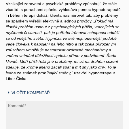
Vznikající zdravotní a psychické problémy způsobují, že stále
více lidí s poruchami spánku vyhledává pomoc hypnoterapeutů.
Ti během terapií dokáží klienta nasměrovat tak, aby problémy
se spánkem vyřešili efektivně a jednou provždy.
„Pokud má
člověk problém usnout z psychologických příčin, vracejících se
myšlenek či starostí, pak je potřeba trénovat schopnost oddělit
se od vnějšího světa. Hypnóza ve své nejmodernější podobě
vede člověka k napojení na jeho nitro a tak zcela přirozeným
způsobem umožňuje nastartovat ozdravné mechanismy a
změnu vnímání důležitosti spánku přímo v podvědomí. Řada
klientů, kteří přišli řešit jiné problémy, mi už na druhém sezení
sděluje, že kromě jiného začali spát a mít sny jako dřív. To je
jedna ze známek probíhající změny,“
uzavřel hypnoterapeut
Libor Činka.
VLOŽIT KOMENTÁŘ