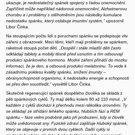
ukazuje, je nedostatečný spánek spojený s řadou onemocnění.
Zapříčinit může například nádorová onemocnění, Alzheimerovu
chorobu a i problémy s otěhotněním jsou následky kumulace
nedostatku spánku, který oslabuje imunitní systém,“
upozornil
Libor Činka.
Na stoupajícím počtu lidí s poruchami spánku se podepisuje vliv
záření z obrazovek. Mezi těmi, kteří mají problémy se spánkem,
raketově stoupá počet dětí.
„Dospělí i stále mladší děti často
odkládají tablety a mobily těsně před usnutím a tím odsouvají
produkci spánkového hormonu. Modré záření přináší do mozku
informaci, že je den, a odsouvá produkci melatoninu. To vede k
zásadnímu poklesu kvality spánku, snížení imunity –
obranyschopnosti organismu, k nedostatku energie a schopnosti
se přes den soustředit,“
vysvětlil Libor Činka.
Skutečně regenerující spánek dospělého člověka se skládá z
pěti spánkových cyklů. Ty mají délku kolem 80 až 110 minut.
„V
každém z cyklů dochází k přechodu mezi několika úrovněmi. Ty
se skládají ze střídání lehkého spánku, hlubších fází a REM
spánku – fáze velmi podobné jako při probuzení, kdy si člověk
může uvědomovat sny. Fyzické zdraví zajišťuje hluboký spánek,
který se objevuje v prvních dvou cyklech. Další cykly si