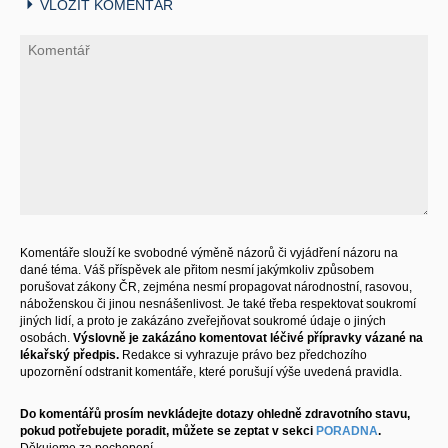
VLOŽIT KOMENTÁŘ
Komentáře slouží ke svobodné výměně názorů či vyjádření názoru na
dané téma. Váš příspěvek ale přitom nesmí jakýmkoliv způsobem
porušovat zákony ČR, zejména nesmí propagovat národnostní, rasovou,
náboženskou či jinou nesnášenlivost. Je také třeba respektovat soukromí
jiných lidí, a proto je zakázáno zveřejňovat soukromé údaje o jiných
osobách.
Výslovně je zakázáno komentovat léčivé přípravky vázané na
lékařský předpis.
Redakce si vyhrazuje právo bez předchozího
upozornění odstranit komentáře, které porušují výše uvedená pravidla.
Do komentářů prosím nevkládejte dotazy ohledně zdravotního stavu,
pokud potřebujete poradit, můžete se zeptat v sekci
PORADNA
.
Děkujeme za pochopení.