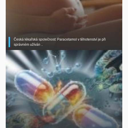
Česká lékařská společnost: Paracetamol v těhotenství je při
správném užíván ..