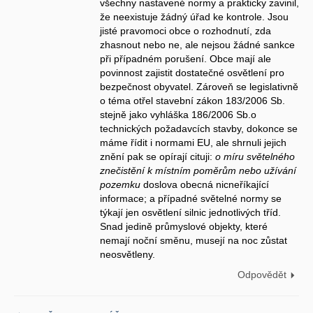
všechny nastavené normy a prakticky zavinil,
že neexistuje žádný úřad ke kontrole. Jsou
jisté pravomoci obce o rozhodnutí, zda
zhasnout nebo ne, ale nejsou žádné sankce
při případném porušení. Obce mají ale
povinnost zajistit dostatečné osvětlení pro
bezpečnost obyvatel. Zároveň se legislativně
o téma otřel stavební zákon 183/2006 Sb.
stejně jako vyhláška 186/2006 Sb.o
technických požadavcích stavby, dokonce se
máme řídit i normami EU, ale shrnuli jejich
znění pak se opírají cituji:
o míru světelného
znečistění k místním poměrům nebo užívání
pozemku
doslova obecná nicneříkající
informace; a případné světelné normy se
týkají jen osvětlení silnic jednotlivých tříd.
Snad jedině průmyslové objekty, které
nemají noční směnu, musejí na noc zůstat
neosvětleny.
Odpovědět