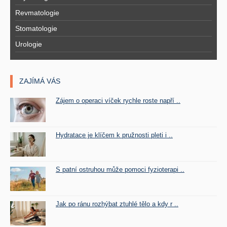
Revmatologie
Stomatologie
Urologie
ZAJÍMÁ VÁS
Zájem o operaci víček rychle roste napří ..
Hydratace je klíčem k pružnosti pleti i ..
S patní ostruhou může pomoci fyzioterapi ..
Jak po ránu rozhýbat ztuhlé tělo a kdy r ..