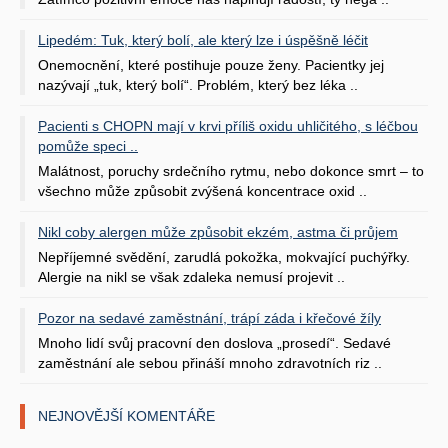
Lipedém: Tuk, který bolí, ale který lze i úspěšně léčit
Onemocnění, které postihuje pouze ženy. Pacientky jej
nazývají „tuk, který bolí“. Problém, který bez léka ..
Pacienti s CHOPN mají v krvi příliš oxidu uhličitého, s léčbou
pomůže speci ..
Malátnost, poruchy srdečního rytmu, nebo dokonce smrt – to
všechno může způsobit zvýšená koncentrace oxid ..
Nikl coby alergen může způsobit ekzém, astma či průjem
Nepříjemné svědění, zarudlá pokožka, mokvající puchýřky.
Alergie na nikl se však zdaleka nemusí projevit ..
Pozor na sedavé zaměstnání, trápí záda i křečové žíly
Mnoho lidí svůj pracovní den doslova „prosedí“. Sedavé
zaměstnání ale sebou přináší mnoho zdravotních riz ..
NEJNOVĚJŠÍ KOMENTÁŘE