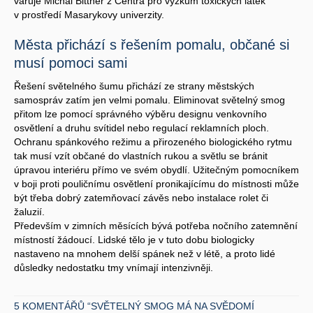
varuje Michal Bittner z Centra pro výzkum toxických látek
v prostředí Masarykovy univerzity.
Města přichází s řešením pomalu, občané si
musí pomoci sami
Řešení světelného šumu přichází ze strany městských
samospráv zatím jen velmi pomalu. Eliminovat světelný smog
přitom lze pomocí správného výběru designu venkovního
osvětlení a druhu svítidel nebo regulací reklamních ploch.
Ochranu spánkového režimu a přirozeného biologického rytmu
tak musí vzít občané do vlastních rukou a světlu se bránit
úpravou interiéru přímo ve svém obydlí. Užitečným pomocníkem
v boji proti pouličnímu osvětlení pronikajícímu do místnosti může
být třeba dobrý zatemňovací závěs nebo instalace rolet či
žaluzií.
Především v zimních měsících bývá potřeba nočního zatemnění
místností žádoucí. Lidské tělo je v tuto dobu biologicky
nastaveno na mnohem delší spánek než v létě, a proto lidé
důsledky nedostatku tmy vnímají intenzivněji.
5 KOMENTÁŘŮ “SVĚTELNÝ SMOG MÁ NA SVĚDOMÍ