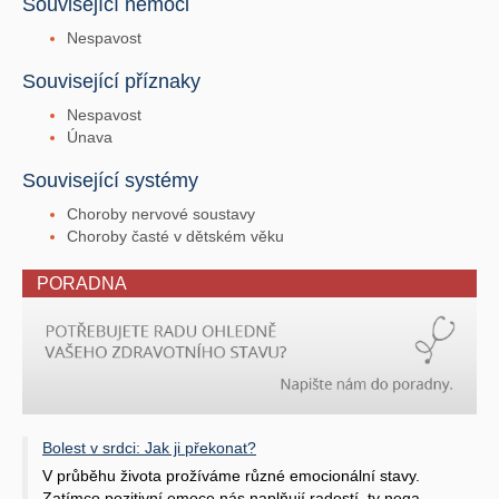
Související nemoci
Nespavost
Související příznaky
Nespavost
Únava
Související systémy
Choroby nervové soustavy
Choroby časté v dětském věku
PORADNA
Bolest v srdci: Jak ji překonat?
V průběhu života prožíváme různé emocionální stavy.
Zatímco pozitivní emoce nás naplňují radostí, ty nega ..