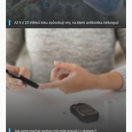
Až 9 z 10 infekcí krku způsobují viry, na které antibiotika nefungují
Jak nebezpečné mohou být mýty kolující o diabetu?