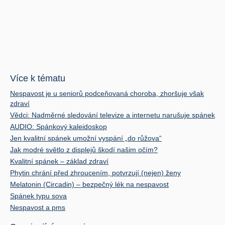
Více k tématu
Nespavost je u seniorů podceňovaná choroba, zhoršuje však
zdraví
Vědci: Nadměrné sledování televize a internetu narušuje spánek
AUDIO: Spánkový kaleidoskop
Jen kvalitní spánek umožní vyspání „do růžova“
Jak modré světlo z displejů škodí našim očím?
Kvalitní spánek – základ zdraví
Phytin chrání před zhroucením, potvrzují (nejen) ženy
Melatonin (Circadin) – bezpečný lék na nespavost
Spánek typu sova
Nespavost a pms