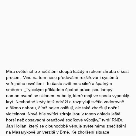
Míra světelného znečištění stoupá každým rokem zhruba o šest
procent. Vinu na tom nese především rozšiřování systémů
veřejného osvětlení. To často svítí moc silně a špatným
směrem. „Typickým příkladem špatné praxe jsou lampy
namontované se sklonem nebo ty, které mají ve spodu vypouklý
kryt. Nevhodné kryty totiž odráží a rozptylují světlo vodorovně
a šikmo nahoru, čímž nejen oslňují, ale také zhoršují noční
viditelnost. Nové bíle svítící zdroje jsou v tomto ohledu ještě
horší než dosavadní oranžové sodíkové výbojky,” tvrdí RNDr.
Jan Hollan, který se dlouhodobě věnuje světelnému znečištění
na Masarykově univerzitě v Brně. Ke zhoršení situace