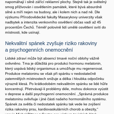
napomáhají i silně zářící reklamní plochy. Stejně tak je světelný
smog přiživován i osvětlením památek, které bývá absurdně
silné a míří nejen na budovy, ale i kolem nich a nad ně. Dle
výzkumu Přírodovědecké fakulty Masarykovy univerzity však
nadbytek a intenzita venkovního osvětlení občas vadí až 45
procentům Čechů. Téměř polovině lidí umělé osvětlení svítí do
místnosti, kde usínají.
Nekvalitní spánek zvyšuje riziko rakoviny
a psychogenních onemocnění
Lidské zdraví může být absencí tmavé noční oblohy vážně
ovlivněno. Tma je důležitá pro produkci hormonu melatonin,
který uspává lidský organismus a umožňuje mu regenerovat.
Produkce melatoninu se však při spánku v nedostatečně
zatemnělých místnostech snižuje a délka i hloubka odpočinku
výrazně klesá. Po krátkodobém nekvalitním spánku se lidé hůře
koncentrují. Přetrvávají-li problémy déle, mohou dokonce vyústit
v deprese a další psychogenní onemocnění. „Správná produkce
melatoninu ovlivňuje i jiné části našeho hormonálního systému.
Spánek za světla či nedostatek spánku tak vede ke zvýšení
rizika rakoviny prsu, kardiovaskulárních chorob a obezity,“