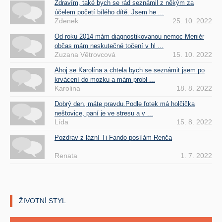
Zdravím, také bych se rád seznámil z někým za
účelem početí bílého dítě. Jsem he ...
Zdenek
25. 10. 2022
Od roku 2014 mám diagnostikovanou nemoc Meniér
občas mám neskutečné točení v hl ...
Zuzana Větrovcová
15. 10. 2022
Ahoj se Karolína a chtela bych se seznámit jsem po
krvácení do mozku a mám probl ...
Karolina
18. 8. 2022
Dobrý den, máte pravdu.Podle fotek má holčička
neštovice, paní je ve stresu a v ...
Lída
15. 8. 2022
Pozdrav z lázní Ti Fando posílám Renča
Renata
1. 7. 2022
ŽIVOTNÍ STYL