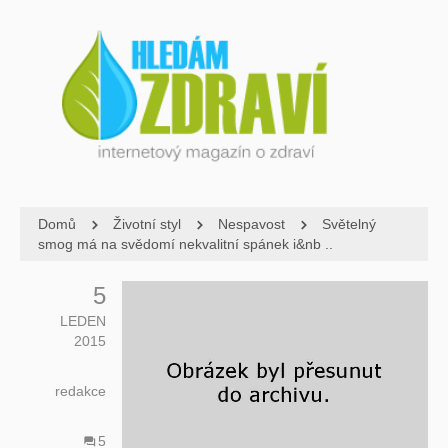
Domů
Životní styl
Nespavost
Světelný
smog má na svědomí nekvalitní spánek i&nb ..
5
LEDEN
2015
redakce
5