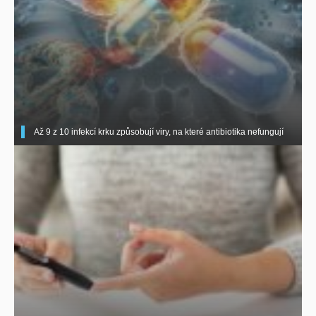
Až 9 z 10 infekcí krku způsobují viry, na které antibiotika nefungují