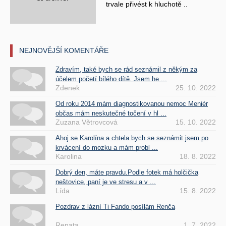
trvale přivést k hluchotě ..
NEJNOVĚJŠÍ KOMENTÁŘE
Zdravím, také bych se rád seznámil z někým za
účelem početí bílého dítě. Jsem he ...
Zdenek
25. 10. 2022
Od roku 2014 mám diagnostikovanou nemoc Meniér
občas mám neskutečné točení v hl ...
Zuzana Větrovcová
15. 10. 2022
Ahoj se Karolína a chtela bych se seznámit jsem po
krvácení do mozku a mám probl ...
Karolina
18. 8. 2022
Dobrý den, máte pravdu.Podle fotek má holčička
neštovice, paní je ve stresu a v ...
Lída
15. 8. 2022
Pozdrav z lázní Ti Fando posílám Renča
Renata
1. 7. 2022