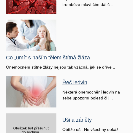
trombóze mluví čím dál č ..
Co „umí“ s naším tělem štítná žláza
Onemocnění štítné žlázy nejsou tak vzácná, jak se dříve ..
Řeč ledvin
Některá onemocnění ledvin na
sebe upozorní bolestí či j ..
Uši a záněty
Obtíže uší. Ne všechny dokáží