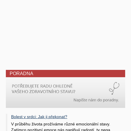
PORADNA
Bolest v srdci: Jak ji překonat?
V průběhu života prožíváme různé emocionální stavy.
Zatímco pozitivní emoce nás naplňují radostí, ty nega ..