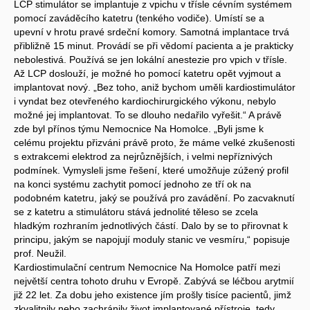
LCP stimulátor se implantuje z vpichu v třísle cévním systémem
pomocí zaváděcího katetru (tenkého vodiče). Umístí se a
upevní v hrotu pravé srdeční komory. Samotná implantace trvá
přibližně 15 minut. Provádí se při vědomí pacienta a je prakticky
nebolestivá. Používá se jen lokální anestezie pro vpich v třísle.
Až LCP doslouží, je možné ho pomocí katetru opět vyjmout a
implantovat nový. „Bez toho, aniž bychom uměli kardiostimulátor
i vyndat bez otevřeného kardiochirurgického výkonu, nebylo
možné jej implantovat. To se dlouho nedařilo vyřešit.“ A právě
zde byl přínos týmu Nemocnice Na Homolce. „Byli jsme k
celému projektu přizváni právě proto, že máme velké zkušenosti
s extrakcemi elektrod za nejrůznějších, i velmi nepříznivých
podmínek. Vymysleli jsme řešení, které umožňuje zúžený profil
na konci systému zachytit pomocí jednoho ze tří ok na
podobném katetru, jaký se používá pro zavádění. Po zacvaknutí
se z katetru a stimulátoru stává jednolité těleso se zcela
hladkým rozhraním jednotlivých částí. Dalo by se to přirovnat k
principu, jakým se napojují moduly stanic ve vesmíru,“ popisuje
prof. Neužil.
Kardiostimulační centrum Nemocnice Na Homolce patří mezi
největší centra tohoto druhu v Evropě. Zabývá se léčbou arytmií
již 22 let. Za dobu jeho existence jím prošly tisíce pacientů, jimž
zkvalitnily nebo zachránily život implantované přístroje, tedy