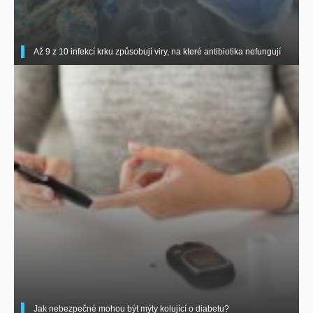
Až 9 z 10 infekcí krku způsobují viry, na které antibiotika nefungují
Jak nebezpečné mohou být mýty kolující o diabetu?