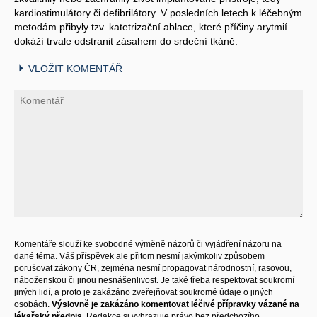
kardiostimulátory či defibrilátory. V posledních letech k léčebným
metodám přibyly tzv. katetrizační ablace, které příčiny arytmií
dokáží trvale odstranit zásahem do srdeční tkáně.
VLOŽIT KOMENTÁŘ
Komentáře slouží ke svobodné výměně názorů či vyjádření názoru na
dané téma. Váš příspěvek ale přitom nesmí jakýmkoliv způsobem
porušovat zákony ČR, zejména nesmí propagovat národnostní, rasovou,
náboženskou či jinou nesnášenlivost. Je také třeba respektovat soukromí
jiných lidí, a proto je zakázáno zveřejňovat soukromé údaje o jiných
osobách.
Výslovně je zakázáno komentovat léčivé přípravky vázané na
lékařský předpis.
Redakce si vyhrazuje právo bez předchozího