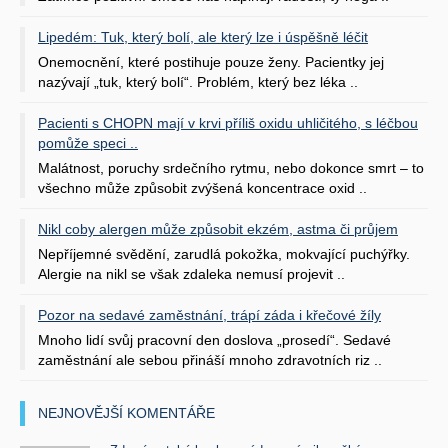
Lipedém: Tuk, který bolí, ale který lze i úspěšně léčit
Onemocnění, které postihuje pouze ženy. Pacientky jej
nazývají „tuk, který bolí“. Problém, který bez léka ..
Pacienti s CHOPN mají v krvi příliš oxidu uhličitého, s léčbou
pomůže speci ..
Malátnost, poruchy srdečního rytmu, nebo dokonce smrt – to
všechno může způsobit zvýšená koncentrace oxid ..
Nikl coby alergen může způsobit ekzém, astma či průjem
Nepříjemné svědění, zarudlá pokožka, mokvající puchýřky.
Alergie na nikl se však zdaleka nemusí projevit ..
Pozor na sedavé zaměstnání, trápí záda i křečové žíly
Mnoho lidí svůj pracovní den doslova „prosedí“. Sedavé
zaměstnání ale sebou přináší mnoho zdravotních riz ..
NEJNOVĚJŠÍ KOMENTÁŘE