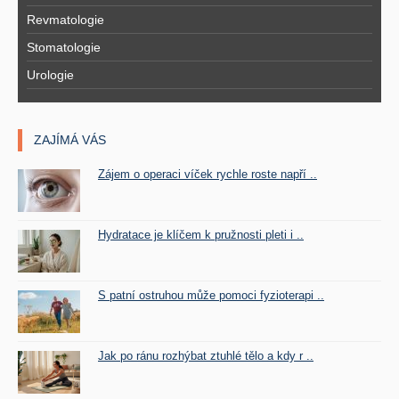
Revmatologie
Stomatologie
Urologie
ZAJÍMÁ VÁS
Zájem o operaci víček rychle roste napří ..
Hydratace je klíčem k pružnosti pleti i ..
S patní ostruhou může pomoci fyzioterapi ..
Jak po ránu rozhýbat ztuhlé tělo a kdy r ..