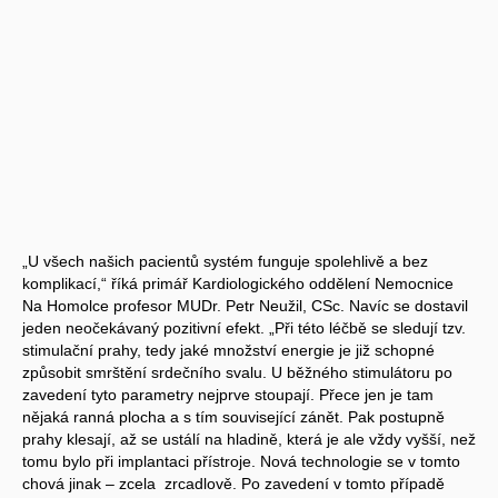
„U všech našich pacientů systém funguje spolehlivě a bez
komplikací,“ říká primář Kardiologického oddělení Nemocnice
Na Homolce profesor MUDr. Petr Neužil, CSc. Navíc se dostavil
jeden neočekávaný pozitivní efekt. „Při této léčbě se sledují tzv.
stimulační prahy, tedy jaké množství energie je již schopné
způsobit smrštění srdečního svalu. U běžného stimulátoru po
zavedení tyto parametry nejprve stoupají. Přece jen je tam
nějaká ranná plocha a s tím související zánět. Pak postupně
prahy klesají, až se ustálí na hladině, která je ale vždy vyšší, než
tomu bylo při implantaci přístroje. Nová technologie se v tomto
chová jinak – zcela zrcadlově. Po zavedení v tomto případě