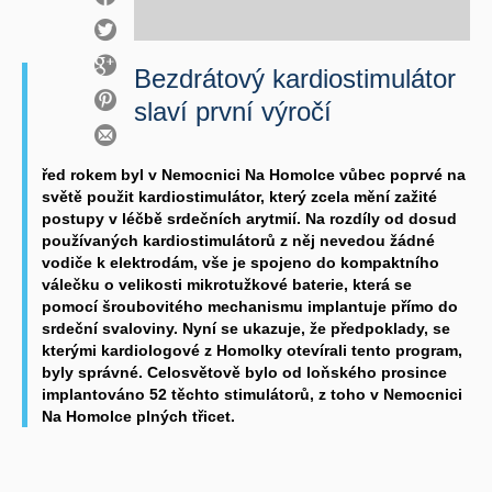
Bezdrátový kardiostimulátor
slaví první výročí
řed rokem byl v Nemocnici Na Homolce vůbec poprvé na
světě použit kardiostimulátor, který zcela mění zažité
postupy v léčbě srdečních arytmií. Na rozdíly od dosud
používaných kardiostimulátorů z něj nevedou žádné
vodiče k elektrodám, vše je spojeno do kompaktního
válečku o velikosti mikrotužkové baterie, která se
pomocí šroubovitého mechanismu implantuje přímo do
srdeční svaloviny. Nyní se ukazuje, že předpoklady, se
kterými kardiologové z Homolky otevírali tento program,
byly správné. Celosvětově bylo od loňského prosince
implantováno 52 těchto stimulátorů, z toho v Nemocnici
Na Homolce plných třicet.