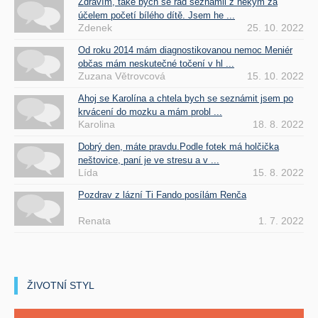
Zdravím, také bych se rád seznámil z někým za
účelem početí bílého dítě. Jsem he ...
Zdenek
25. 10. 2022
Od roku 2014 mám diagnostikovanou nemoc Meniér
občas mám neskutečné točení v hl ...
Zuzana Větrovcová
15. 10. 2022
Ahoj se Karolína a chtela bych se seznámit jsem po
krvácení do mozku a mám probl ...
Karolina
18. 8. 2022
Dobrý den, máte pravdu.Podle fotek má holčička
neštovice, paní je ve stresu a v ...
Lída
15. 8. 2022
Pozdrav z lázní Ti Fando posílám Renča
Renata
1. 7. 2022
ŽIVOTNÍ STYL