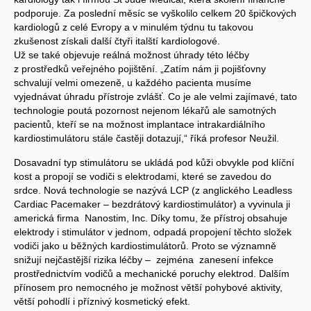
podporuje. Za poslední měsíc se vyškolilo celkem 20 špičkových
kardiologů z celé Evropy a v minulém týdnu tu takovou
zkušenost získali další čtyři italští kardiologové.
Už se také objevuje reálná možnost úhrady této léčby
z prostředků veřejného pojištění. „Zatím nám ji pojišťovny
schvalují velmi omezeně, u každého pacienta musíme
vyjednávat úhradu přístroje zvlášť. Co je ale velmi zajímavé, tato
technologie poutá pozornost nejenom lékařů ale samotných
pacientů, kteří se na možnost implantace intrakardiálního
kardiostimulátoru stále častěji dotazují,“ říká profesor Neužil.
Dosavadní typ stimulátoru se ukládá pod kůži obvykle pod klíční
kost a propojí se vodiči s elektrodami, které se zavedou do
srdce. Nová technologie se nazývá LCP (z anglického Leadless
Cardiac Pacemaker – bezdrátový kardiostimulátor) a vyvinula ji
americká firma Nanostim, Inc. Díky tomu, že přístroj obsahuje
elektrody i stimulátor v jednom, odpadá propojení těchto složek
vodiči jako u běžných kardiostimulátorů. Proto se významně
snižují nejčastější rizika léčby – zejména zanesení infekce
prostřednictvím vodičů a mechanické poruchy elektrod. Dalším
přínosem pro nemocného je možnost větší pohybové aktivity,
větší pohodlí i příznivý kosmetický efekt.