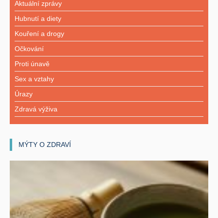
Aktuální zprávy
Hubnutí a diety
Kouření a drogy
Očkování
Proti únavě
Sex a vztahy
Úrazy
Zdravá výživa
MÝTY O ZDRAVÍ