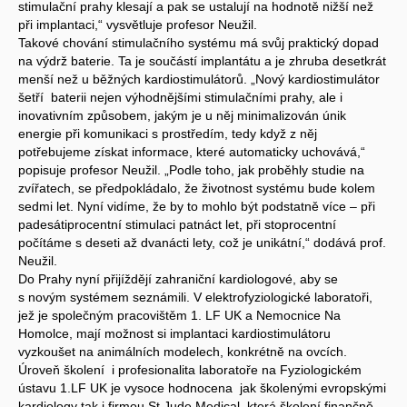
stimulační prahy klesají a pak se ustalují na hodnotě nižší než
při implantaci,“ vysvětluje profesor Neužil.
Takové chování stimulačního systému má svůj praktický dopad
na výdrž baterie. Ta je součástí implantátu a je zhruba desetkrát
menší než u běžných kardiostimulátorů. „Nový kardiostimulátor
šetří baterii nejen výhodnějšími stimulačními prahy, ale i
inovativním způsobem, jakým je u něj minimalizován únik
energie při komunikaci s prostředím, tedy když z něj
potřebujeme získat informace, které automaticky uchovává,“
popisuje profesor Neužil. „Podle toho, jak proběhly studie na
zvířatech, se předpokládalo, že životnost systému bude kolem
sedmi let. Nyní vidíme, že by to mohlo být podstatně více – při
padesátiprocentní stimulaci patnáct let, při stoprocentní
počítáme s deseti až dvanácti lety, což je unikátní,“ dodává prof.
Neužil.
Do Prahy nyní přijíždějí zahraniční kardiologové, aby se
s novým systémem seznámili. V elektrofyziologické laboratoři,
jež je společným pracovištěm 1. LF UK a Nemocnice Na
Homolce, mají možnost si implantaci kardiostimulátoru
vyzkoušet na animálních modelech, konkrétně na ovcích.
Úroveň školení i profesionalita laboratoře na Fyziologickém
ústavu 1.LF UK je vysoce hodnocena jak školenými evropskými
kardiology tak i firmou St Jude Medical, která školení finančně