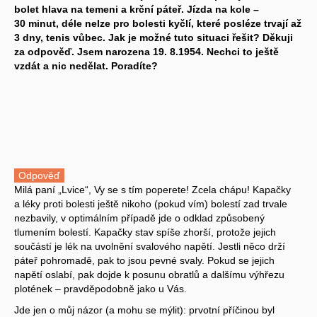
bolet hlava na temeni a krční páteř. Jízda na kole –
30 minut, déle nelze pro bolesti kyčlí, které posléze trvají až
3 dny, tenis vůbec. Jak je možné tuto situaci řešit? Děkuji
za odpověď. Jsem narozena 19. 8.1954. Nechci to ještě
vzdát a nic nedělat. Poradíte?
Odpověď
Milá paní „Lvice“, Vy se s tím poperete! Zcela chápu! Kapačky
a léky proti bolesti ještě nikoho (pokud vím) bolestí zad trvale
nezbavily, v optimálním případě jde o odklad způsobený
tlumením bolestí. Kapačky stav spíše zhorší, protože jejich
součástí je lék na uvolnění svalového napětí. Jestli něco drží
páteř pohromadě, pak to jsou pevné svaly. Pokud se jejich
napětí oslabí, pak dojde k posunu obratlů a dalšímu výhřezu
plotének – pravděpodobně jako u Vás.
Jde jen o můj názor (a mohu se mýlit): prvotní příčinou byl