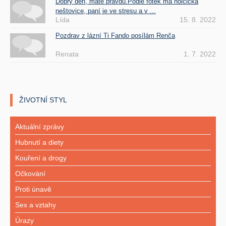
Dobrý den, máte pravdu.Podle fotek má holčička
neštovice, paní je ve stresu a v ...
Lída
15. 8. 2022
Pozdrav z lázní Ti Fando posílám Renča
Renata
1. 7. 2022
ŽIVOTNÍ STYL
Aktuální zprávy
Hubnutí a diety
Kouření a drogy
Očkování
Proti únavě
Sex a vztahy
Úrazy