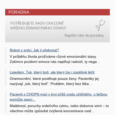
PORADNA
Bolest v srdci: Jak ji překonat?
V průběhu života prožíváme různé emocionální stavy.
Zatímco pozitivní emoce nás naplňují radostí, ty nega ..
Lipedém: Tuk, který bolí, ale který lze i úspěšně léčit
Onemocnění, které postihuje pouze ženy. Pacientky jej
nazývají „tuk, který bolí“. Problém, který bez léka ..
Pacienti s CHOPN mají v krvi příliš oxidu uhličitého, s léčbou
pomůže speci ..
Malátnost, poruchy srdečního rytmu, nebo dokonce smrt – to
všechno může způsobit zvýšená koncentrace oxid ..