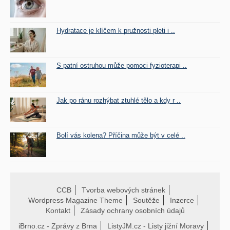
Hydratace je klíčem k pružnosti pleti i ..
S patní ostruhou může pomoci fyzioterapi ..
Jak po ránu rozhýbat ztuhlé tělo a kdy r ..
Bolí vás kolena? Příčina může být v celé ..
CCB
Tvorba webových stránek
Wordpress Magazine Theme
Soutěže
Inzerce
Kontakt
Zásady ochrany osobních údajů
iBrno.cz - Zprávy z Brna
ListyJM.cz - Listy jižní Moravy