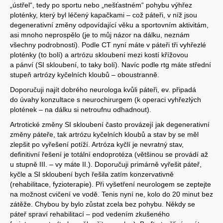
„ústřel“, tedy po sportu nebo „nešťastném“ pohybu výhřez
ploténky, který byl léčený kapačkami – což páteři, v níž jsou
degenerativní změny odpovídající věku a sportovním aktivitám,
asi mnoho neprospělo (je to můj názor na dálku, neznám
všechny podrobnosti). Podle CT nyní máte v páteři tři vyhřezlé
ploténky (to bolí) a artrózu skloubení mezi kostí křížovou
a pánví (SI skloubení, to taky bolí). Navíc podle rtg máte střední
stupeň artrózy kyčelních kloubů – oboustranně.
Doporučuji najít dobrého neurologa kvůli páteři, ev. připadá
do úvahy konzultace s neurochirurgem (k operaci vyhřezlých
plotének – na dálku si netroufnu odhadnout).
Artrotické změny SI skloubení často provázejí jak degenerativní
změny páteře, tak artrózu kyčelních kloubů a stav by se měl
zlepšit po vyřešení potíží. Artróza kyčlí je nevratný stav,
definitivní řešení je totální endoprotéza (většinou se provádí až
u stupně III. – vy máte II.). Doporučuji primárně vyřešit páteř,
kyčle a SI skloubení bych řešila zatím konzervativně
(rehabilitace, fyzioterapie). Při vyšetření neurologem se zeptejte
na možnost cvičení ve vodě. Tenis nyní ne, kolo do 20 minut bez
zátěže. Chybou by bylo zůstat zcela bez pohybu. Někdy se
páteř spraví rehabilitací – pod vedením zkušeného