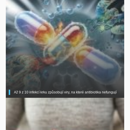
Až 9 z 10 infekcí krku způsobují viry, na které antibiotika nefungují