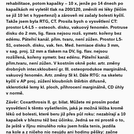
rehabilitace, potom kapačky – 10 x, jenže po 14 dnech po
kapačkách mi vyletěl tlak na 200/120, změnili mi léky (léčím
se již 10 let s hypertenzí) a zároveň mi začaly bolesti kyčlí.
Takže jsem byla RTG, CT. Prosila bych o vysvětlení CT:
prostor L4-L5 – osteoch. disku, vakuový fenomén. Protruse
disku do 2 mm, lig. flava nejsou rozš. symetr. kořeny bez
edému. Páteřní kanál. přim. tvaru, není zúžen. Prostor L5-
S1, osteoch. disku, vak. fen. Med. herniace disku 3 mm,
v sag. proj. 12 mm a tlakem na DV, lig. flav. nejsou
rozšířená, kořeny symetr. bez edénu. Páteřní kanál.
přim.tvaru, není zúžen. V kostním okně pokr. artr. změny
drobných inter.skloubení gr. III. osteoprodukce marginálně,
vakuový fenomén. Artr. změny SI kl. Dále RTG: na skeletu
kyčlí v AP proj. zúžení kloubních štěrbin difusně,
sklerotické lemy kl. ploch, přihrocení marginálně, CD úhly
v normě.
Závěr: Coxarthrosis II. gr. bilat. Můžete mi prosím podat
vysvětlení k těmto vyšetřením, jaká je možná léčba kromě
léků od bolesti, které beru již přes půl roku: nezabírají a 10
kapaček v březnu též bez účinku. Jedná se mi prostě o to,
že ještě v říjnu minulého roku jsem hrála tenis, jezdila
na kole a z ničeho nic neujdu ani hodinu pěšky: začne