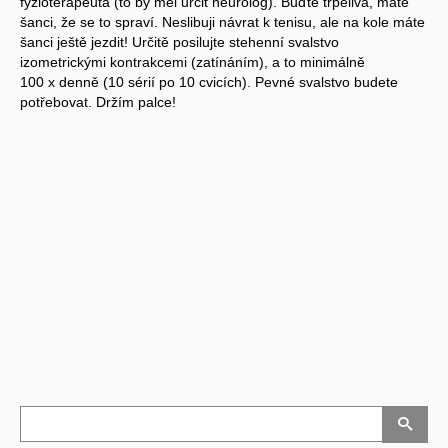
fyzioterapeuta (to by měl určit neurolog). Buďte trpělivá, máte
šanci, že se to spraví. Neslibuji návrat k tenisu, ale na kole máte
šanci ještě jezdit! Určitě posilujte stehenní svalstvo
izometrickými kontrakcemi (zatínáním), a to minimálně
100 x denně (10 sérií po 10 cvicích). Pevné svalstvo budete
potřebovat. Držím palce!