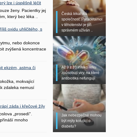
erý lze i úspěšně léčit
uze ženy. Pacientky jej
Česká lékařská
ém, který bez léka ..
společnost: Paracetamol
v těhotenství je při
liš oxidu uhličitého, s
správném užíván ..
 rytmu, nebo dokonce
bit zvýšená koncentrace
Až 9 z 10 infekcí krku
it ekzém, astma či
způsobují viry, na které
antibiotika nefungují
okožka, mokvající
šak zdaleka nemusí
ápí záda i křečové žíly
oslova „prosedí“.
Jak nebezpečné mohou
přináší mnoho
být mýty kolující o
diabetu?