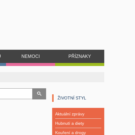
Ů
NEMOCI
PŘÍZNAKY
ŽIVOTNÍ STYL
Aktuální zprávy
Hubnutí a diety
Kouření a drogy