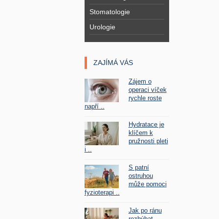
Stomatologie
Urologie
ZAJÍMÁ VÁS
Zájem o
operaci víček
rychle roste
napří ..
Hydratace je
klíčem k
pružnosti pleti
i ..
S patní
ostruhou
může pomoci
fyzioterapi ..
Jak po ránu
rozhýbat