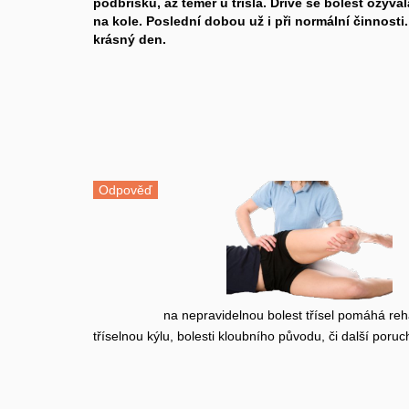
podbřišku, až téměř u třísla. Dříve se bolest ozývala
na kole. Poslední dobou už i při normální činnosti
krásný den.
Odpověď
na nepravidelnou bolest třísel pomáhá reha
tříselnou kýlu, bolesti kloubního původu, či další poruc