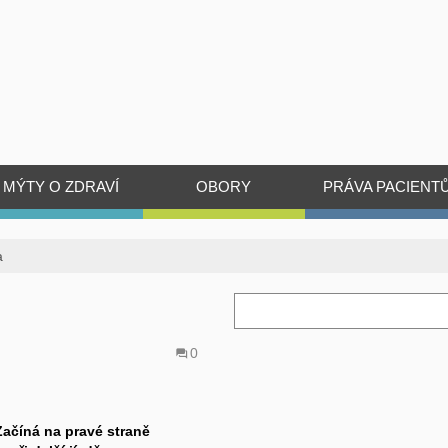
MÝTY O ZDRAVÍ
OBORY
PRÁVA PACIENT
a
0
Začíná na pravé straně