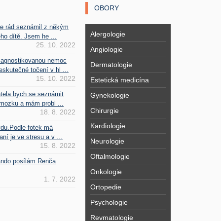
OBORY
se rád seznámil z někým
Alergologie
ho dítě. Jsem he ...
25. 10. 2022
Angiologie
iagnostikovanou nemoc
Dermatologie
kutečné točení v hl ...
15. 10. 2022
Estetická medicína
htela bych se seznámit
Gynekologie
mozku a mám probl ...
Chirurgie
18. 8. 2022
Kardiologie
vdu.Podle fotek má
ní je ve stresu a v ...
Neurologie
15. 8. 2022
Oftalmologie
Fando posílám Renča
Onkologie
1. 7. 2022
Ortopedie
Psychologie
Revmatologie