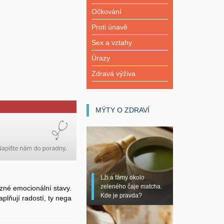
Očkování
Proti únavě
Sex a vztahy
Úrazy
Zdravá výživa
MÝTY O ZDRAVÍ
Lži a fámy okolo
zeleného čaje matcha.
zné emocionální stavy.
Kde je pravda?
plňují radostí, ty nega