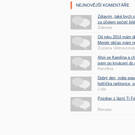
NEJNOVĚJŠÍ KOMENTÁŘE
Zdravím, také bych 
za účelem početí bílé
Zdenek
Od roku 2014 mám d
Meniér občas mám nes
Zuzana Větrovcová
Ahoj se Karolína a c
jsem po krvácení do 
Karolina
Dobrý den, máte pra
holčička neštovice, pa
Lída
Pozdrav z lázní Ti 
Renata