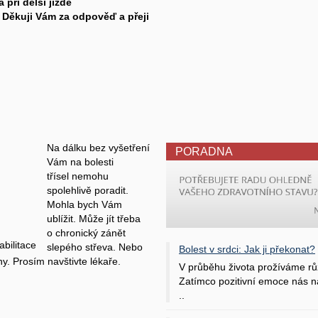
 při delší jízdě
. Děkuji Vám za odpověď a přeji
Na dálku bez vyšetření
PORADNA
Vám na bolesti
třísel nemohu
spolehlivě poradit.
Mohla bych Vám
ublížit. Může jít třeba
o chronický zánět
bilitace
slepého střeva. Nebo
Bolest v srdci: Jak ji překonat?
hy. Prosím navštivte lékaře.
V průběhu života prožíváme rů
Zatímco pozitivní emoce nás na
..