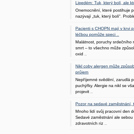
Lipedém: Tuk, který bolí, ale kt
Onemocnění, které postihuje po
nazývají „tuk, který bolí“. Probl
Pacienti s CHOPN mají v krvi pří
léčbou pomůže speci ..
Malátnost, poruchy srdečního
smrt – to všechno může způso
oxid ..
Nikl coby alergen může způsob
průjem
Nepříjemné svědění, zarudlá p
puchýřky. Alergie na nikl se v
projevit ..
Pozor na sedavé zaměstnání, tr
Mnoho lidí svůj pracovní den d
Sedavé zaměstnání ale sebou 
zdravotních riz ..