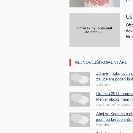
Uš
Obt
doká
hluc
NEJNOVĚJŠÍ KOMENTÁŘE
Zdravím, také bych 
za účelem početí bílé
Zdenek
Od roku 2014 mám d
Meniér občas mám nes
Zuzana Větrovcová
Ahoj se Karolína a c
jsem po krvácení do 
Karolina