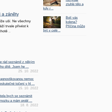
ztuhlé tělo a
kdy r ..
i a záněty
Bolí vás
íže uší. Ne všechny
kolena?
ží trvale přivést k
Příčina může
být v celé ..
hotě ..
se rád seznámil z někým
ho dítě. Jsem he ...
25. 10. 2022
iagnostikovanou nemoc
kutečné točení v hl ...
15. 10. 2022
htela bych se seznámit
mozku a mám probl ...
18. 8. 2022