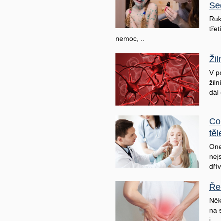
Se
Ruk
třet
nemoc, ..
Ži
V p
žil
dál 
Co
těl
One
nej
dřív
Ře
Něk
na 
j ..