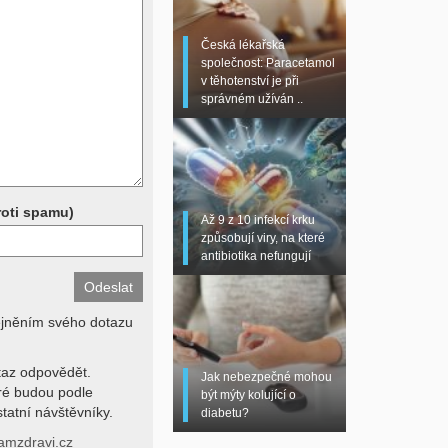
 sono, magnetická
torní testy (krevní
Česká lékařská
chemické parametry a
společnost: Paracetamol
z znalosti klinického
v těhotenství je při
dní hodnotu. Není v
správném užíván ..
í lékařem jen ze závěrů
stanovit diagnózu. Se
ků se proto prosím
roti spamu)
Až 9 z 10 infekcí krku
způsobují viry, na které
antibiotika nefungují
ejněním svého dotazu
az odpovědět.
Jak nebezpečné mohou
eré budou podle
být mýty kolující o
tatní návštěvníky.
diabetu?
amzdravi.cz