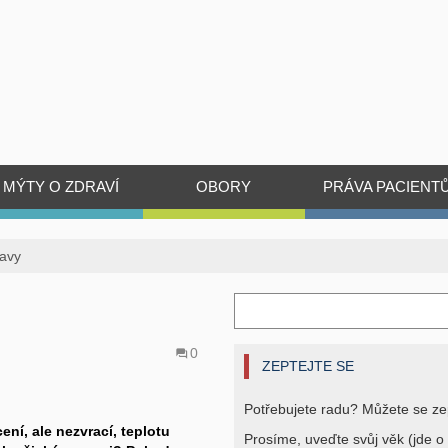
MÝTY O ZDRAVÍ
OBORY
PRÁVA PACIENT
lavy
0
ZEPTEJTE SE
Potřebujete radu? Můžete se ze
ení, ale nezvrací, teplotu
Prosíme, uveďte svůj věk (jde o 