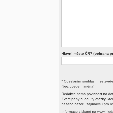
Přístrojová vyšetření (CT, rentgen,
rezonance a další, stejně jako labora
obraz, imunologické vyšetření, bio
jiné) jsou pomocnými metodami a be
stavu nemají takřka žádnou výpově
ničích silách na dálku bez vyšetřen
přístrojových a laboratorních testů 
svými dotazy na interpretaci výsled
obracejte na své lékaře.
Děkujeme za pochopení
Hlavní město ČR? (ochrana p
* Odesláním souhlasím se zveř
(bez uvedení jména).
Redakce nemá povinnost na dot
Zveřejněny budou ty otázky, kt
našeho názoru zajímavé i pro os
Informace získané na
www.hled