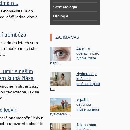
dmá n ..
Stomatologie
a-noha-ústa..a do
Urologie
ice ještě jedna virová
lní trombóza
ZAJÍMÁ VÁS
osledních letech se o
Zájem o
ní trombóze mluví čím
operaci víček
č ..
rychle roste
napří ..
 „umí“ s naším
Hydratace je
em štítná žláza
klíčem k
pružnosti pleti
mocnění štítné žlázy
i ..
sou tak vzácná, jak se
e ..
S patní
ostruhou
může pomoci
č ledvin
fyzioterapi ..
terá onemocnění ledvin
sebe upozorní bolestí či
Jak po ránu
rozhýbat