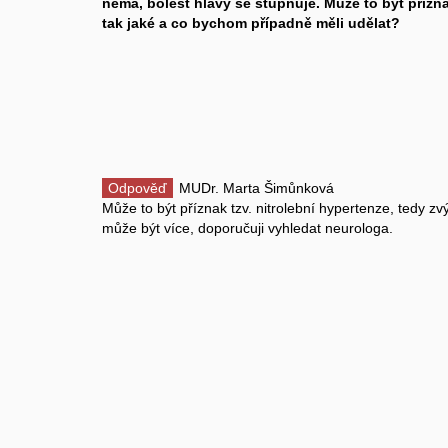
nemá, bolest hlavy se stupňuje. Může to být příz
tak jaké a co bychom případně měli udělat?
Odpověď
MUDr. Marta Šimůnková
Může to být příznak tzv. nitrolební hypertenze, tedy zvýš
může být více, doporučuji vyhledat neurologa.