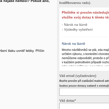
nak nějaké nemoci? Pokud ano,
kvalifikovanou radu).
Přečtěte si prosím následují
vložíte svůj dotaz k těmto 
- Nárok na lázně
- Výsledky vyšetření
Nárok na lázně
Mnoho návštěvníků se ptá, zda maj
ení tlaku uvnitř lebky. Příčin
určitém výkonu, s konkrétní chorob
nemůžeme odpovědět, protože o př
v každém jednotlivém případě rozho
zdravotní pojišťovny, neexistuje un
lázně poskytují a kdy ne. Záleží n
(kuřáctví, inkontinence), funkčním p
Váš email (vyžadováno)
dalších zdravotních okolnostech.
Buďte prosím při zadávání mailové adr
Požádejte svého ošetřujícího lékaře
budou pouze dotazy zadané s existují
posoudí příslušný revizní lékař. My
odpověď dát nemůžeme.
Váš dotaz*
Výsledky vyšetření