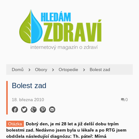
Domů
Obory
Ortopedie
Bolest zad
Bolest zad
18. března 2010
0
Otázka
Dobrý den, je mi 28 let a již delší dobu trpím
bolestmi zad. Nedávno jsem byla u lékaře a po RTG jsem
obdržela následující diagnózu: Th. páteř: Mírná