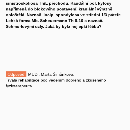
sinistroskoliosa Th/L přechodu. Kaudální pol. kyfosy
napřímená do blokového postavení, kraniální výrazně
oploštělá. Naznač. incip. spondylosa ve střední 1/3 páteře.
Lehká forma Mb. Scheuermann Th 8-10 s naznač.
Schmorlovými uzly. Jaká by byla nejlepší léčba?
Odpověď
MUDr. Marta Šimůnková:
Trvalá rehabilitace pod vedením dobrého a zkušeného
fyzioterapeuta.