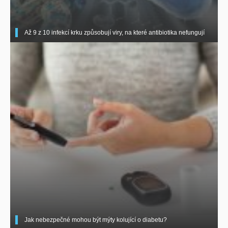
Až 9 z 10 infekcí krku způsobují viry, na které antibiotika nefungují
Jak nebezpečné mohou být mýty kolující o diabetu?