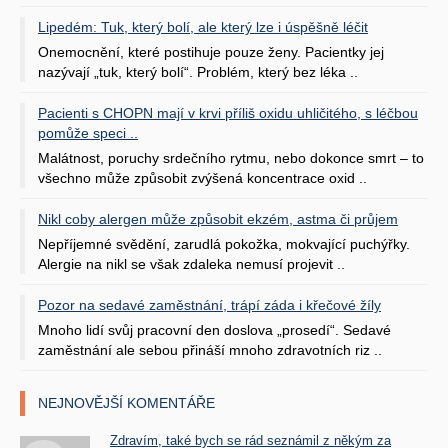
Lipedém: Tuk, který bolí, ale který lze i úspěšně léčit
Onemocnění, které postihuje pouze ženy. Pacientky jej
nazývají „tuk, který bolí“. Problém, který bez léka ..
Pacienti s CHOPN mají v krvi příliš oxidu uhličitého, s léčbou
pomůže speci ..
Malátnost, poruchy srdečního rytmu, nebo dokonce smrt – to
všechno může způsobit zvýšená koncentrace oxid ..
Nikl coby alergen může způsobit ekzém, astma či průjem
Nepříjemné svědění, zarudlá pokožka, mokvající puchýřky.
Alergie na nikl se však zdaleka nemusí projevit ..
Pozor na sedavé zaměstnání, trápí záda i křečové žíly
Mnoho lidí svůj pracovní den doslova „prosedí“. Sedavé
zaměstnání ale sebou přináší mnoho zdravotních riz ..
NEJNOVĚJŠÍ KOMENTÁŘE
Zdravím, také bych se rád seznámil z někým za