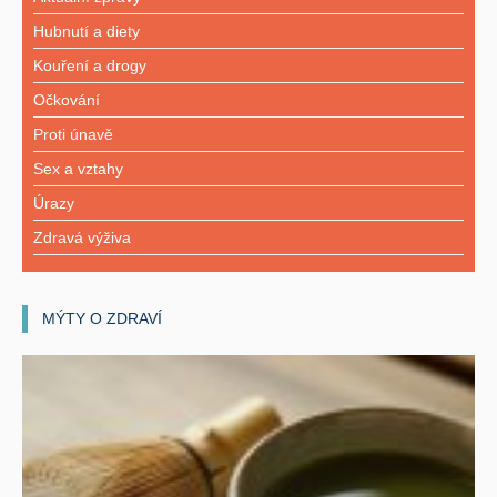
Hubnutí a diety
Kouření a drogy
Očkování
Proti únavě
Sex a vztahy
Úrazy
Zdravá výživa
MÝTY O ZDRAVÍ