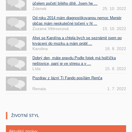
účelem početí bílého dítě. Jsem he ...
Zdenek
25. 10. 2022
Od roku 2014 mám diagnostikovanou nemoc Meniér
občas mám neskutečné točení v hl ...
Zuzana Větrovcová
15. 10. 2022
Ahoj se Karolína a chtela bych se seznámit jsem po
krvácení do mozku a mám probl ...
Karolina
18. 8. 2022
Dobrý den, máte pravdu.Podle fotek má holčička
neštovice, paní je ve stresu a v ...
Lída
15. 8. 2022
Pozdrav z lázní Ti Fando posílám Renča
Renata
1. 7. 2022
ŽIVOTNÍ STYL
Aktuální zprávy