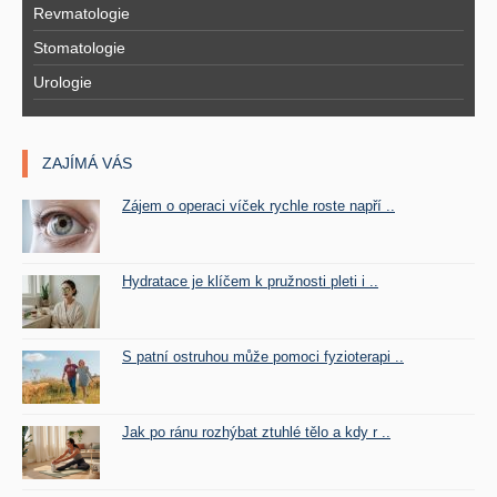
Revmatologie
Stomatologie
Urologie
ZAJÍMÁ VÁS
Zájem o operaci víček rychle roste napří ..
Hydratace je klíčem k pružnosti pleti i ..
S patní ostruhou může pomoci fyzioterapi ..
Jak po ránu rozhýbat ztuhlé tělo a kdy r ..