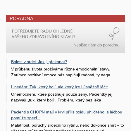
PORADNA
Bolest v srdci: Jak ji překonat?
V průběhu života prožíváme různé emocionální stavy.
Zatímco pozitivní emoce nás naplňují radostí, ty nega ..
Lipedém: Tuk, který bolí, ale který lze i úspěšně léčit
Onemocnění, které postihuje pouze ženy. Pacientky jej
nazývají „tuk, který bolí“. Problém, který bez léka ..
Pacienti s CHOPN mají v krvi příliš oxidu uhličitého, s léčbou
pomůže speci ..
Malátnost, poruchy srdečního rytmu, nebo dokonce smrt – to