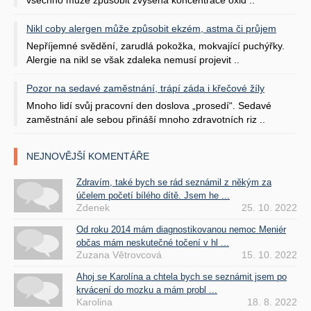
všechno může způsobit zvýšená koncentrace oxid ..
Nikl coby alergen může způsobit ekzém, astma či průjem
Nepříjemné svědění, zarudlá pokožka, mokvající puchýřky.
Alergie na nikl se však zdaleka nemusí projevit ..
Pozor na sedavé zaměstnání, trápí záda i křečové žíly
Mnoho lidí svůj pracovní den doslova „prosedí“. Sedavé
zaměstnání ale sebou přináší mnoho zdravotních riz ..
NEJNOVĚJŠÍ KOMENTÁŘE
Zdravím, také bych se rád seznámil z někým za
účelem početí bílého dítě. Jsem he ...
Zdenek
25. 10. 2022
Od roku 2014 mám diagnostikovanou nemoc Meniér
občas mám neskutečné točení v hl ...
Zuzana Větrovcová
15. 10. 2022
Ahoj se Karolína a chtela bych se seznámit jsem po
krvácení do mozku a mám probl ...
Karolina
18. 8. 2022