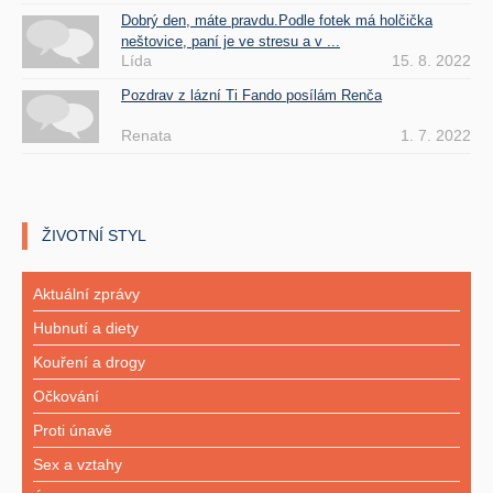
Dobrý den, máte pravdu.Podle fotek má holčička
neštovice, paní je ve stresu a v ...
Lída
15. 8. 2022
Pozdrav z lázní Ti Fando posílám Renča
Renata
1. 7. 2022
ŽIVOTNÍ STYL
Aktuální zprávy
Hubnutí a diety
Kouření a drogy
Očkování
Proti únavě
Sex a vztahy