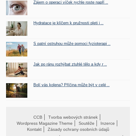
Zájem o operaci víček rychle roste napří ..
Hydratace je klíčem k pružnosti pleti i ..
S patní ostruhou může pomoci fyzioterapi ..
Jak po ránu rozhýbat ztuhlé tělo a kdy r ..
Bolí vás kolena? Příčina může být v celé ..
CCB
Tvorba webových stránek
Wordpress Magazine Theme
Soutěže
Inzerce
Kontakt
Zásady ochrany osobních údajů