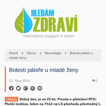
Domů
Obory
Neurologie
Bolesti páteře u
mladé ženy
Bolesti páteře u mladé ženy
13. října 2014
0
Otázka
Dobrý den, je mi 23 let. Prosím o přeložení RTG:
Plošší lordóza, žebro na Th12 na LS přechodu přechodný L