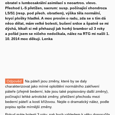
obratel s lumbosakrální asimilací s neoartros. vlevo.
Přechod L-S přetížen, sacrum: susp. počínající chondroza
L5/S1 (resp. pod přech. obratlem), výška těla normální,
krycí plošky hladké. A moc prosím o radu, zda se s tím dá
něco dělat, mám velké bolesti, bušení srdce a špatně se mi
dýchá, lékaři si mě přehazují jak horký brambor už 3 roky
a pořád jsem se ničeho nedočkala, nález na RTG mi našli 1.
10. 2014 moc děkuji. Lenka
Odpověď
Na páteři jsou změny, které by se daly
charakterizovat jako mírné oploštění normálního zakřivení
páteře (zřejmě bederní, kde jsou také popisovány další změny),
počínající lehké artrotické změny, přetížení přechodu mezi
bederní páteří a kostí křížovou. Nejde o dramatický nález, podle
popisu spíše mírnější změny.
Pokud máte bolesti 3 roky, pak bych vzhledem k věku doporučila