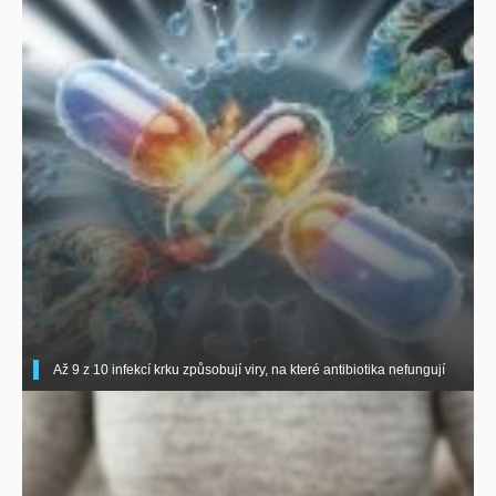
Až 9 z 10 infekcí krku způsobují viry, na které antibiotika nefungují