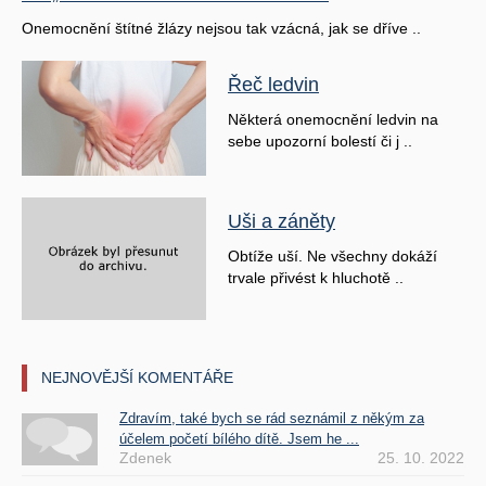
Onemocnění štítné žlázy nejsou tak vzácná, jak se dříve ..
Řeč ledvin
Některá onemocnění ledvin na
sebe upozorní bolestí či j ..
Uši a záněty
Obtíže uší. Ne všechny dokáží
trvale přivést k hluchotě ..
NEJNOVĚJŠÍ KOMENTÁŘE
Zdravím, také bych se rád seznámil z někým za
účelem početí bílého dítě. Jsem he ...
Zdenek
25. 10. 2022