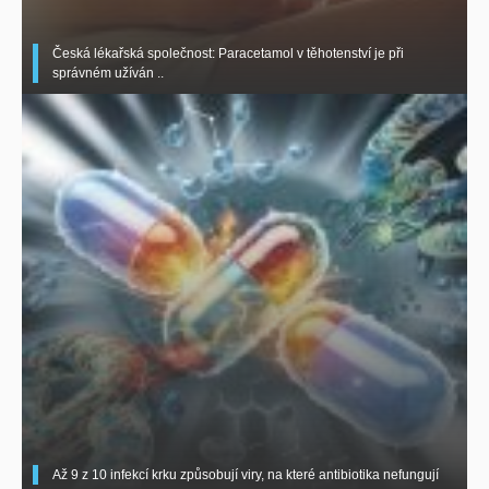
Česká lékařská společnost: Paracetamol v těhotenství je při
správném užíván ..
Až 9 z 10 infekcí krku způsobují viry, na které antibiotika nefungují