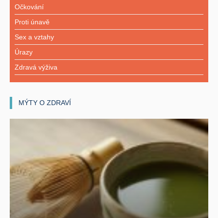
Očkování
Proti únavě
Sex a vztahy
Úrazy
Zdravá výživa
MÝTY O ZDRAVÍ