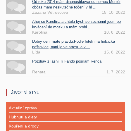
Od roku 2014 mám diagnostikovanou nemoc Meniér
občas mám neskutečné točení v hl ...
Zuzana Větrovcová
15. 10. 2022
Ahoj se Karolína a chtela bych se seznámit jsem po
krvácení do mozku a mám probl ...
Karolina
18. 8. 2022
Dobrý den, máte pravdu.Podle fotek má holčička
neštovice, paní je ve stresu a v ...
Lída
15. 8. 2022
Pozdrav z lázní Ti Fando posílám Renča
Renata
1. 7. 2022
ŽIVOTNÍ STYL
Aktuální zprávy
Hubnutí a diety
Kouření a drogy