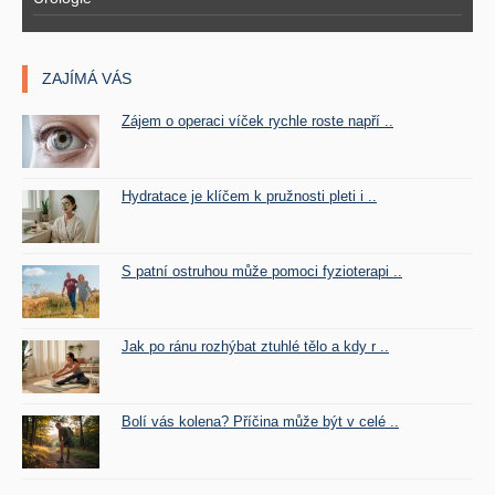
ZAJÍMÁ VÁS
Zájem o operaci víček rychle roste napří ..
Hydratace je klíčem k pružnosti pleti i ..
S patní ostruhou může pomoci fyzioterapi ..
Jak po ránu rozhýbat ztuhlé tělo a kdy r ..
Bolí vás kolena? Příčina může být v celé ..