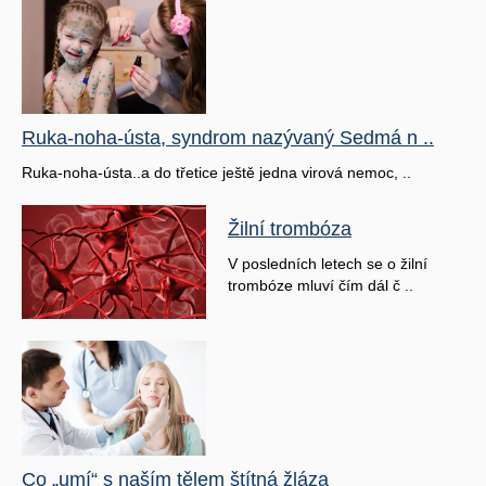
Ruka-noha-ústa, syndrom nazývaný Sedmá n ..
Ruka-noha-ústa..a do třetice ještě jedna virová nemoc, ..
Žilní trombóza
V posledních letech se o žilní
trombóze mluví čím dál č ..
Co „umí“ s naším tělem štítná žláza