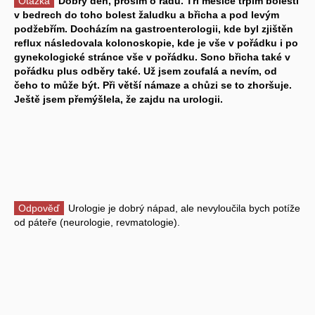
Otázka
Dobrý den, prosím o radu. Tři měsíce trpím bolestí
v bedrech do toho bolest žaludku a břicha a pod levým
podžebřím. Docházím na gastroenterologii, kde byl zjištěn
reflux následovala kolonoskopie, kde je vše v pořádku i po
gynekologické stránce vše v pořádku. Sono břicha také v
pořádku plus odběry také. Už jsem zoufalá a nevím, od
čeho to může být. Při větší námaze a chůzi se to zhoršuje.
Ještě jsem přemýšlela, že zajdu na urologii.
Odpověď
Urologie je dobrý nápad, ale nevyloučila bych potíže
od páteře (neurologie, revmatologie).