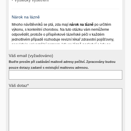
Nárok na lázně
Mnoho návštěvníků se ptá, zda mají
nárok na lázně
po určitém
výkonu, s konkrétní chorobou. Na tuto otázku vám nemůžeme
odpovědět, protože o příspěvkové lázeňské péči v každém
jednotlivém případě rozhoduje revizní lékař zdravotní pojišťovny,
neexistuje univerzální seznam, kdy se lázně poskytují a kdy ne.
Záleží na mnoha okolnostech (kuřáctví, inkontinence), funkčním
postižení pacienta a dalších zdravotních okolnostech.
Váš email (vyžadováno)
Buďte prosím při zadávání mailové adresy pečliví. Zpracovány budou
Požádejte svého ošetřujícího lékaře o návrh, který pak posoudí
příslušný revizní lékař. My vám spolehlivou odpověď dát
pouze dotazy zadané s existující mailovou adresou.
nemůžeme.
Váš dotaz*
Výsledky vyšetření
Přístrojová vyšetření (CT, rentgen, sono, magnetická rezonance a
další, stejně jako laboratorní testy (krevní obraz, imunologické
vyšetření, biochemické parametry a jiné) jsou pomocnými metodami
a bez znalosti klinického stavu nemají takřka žádnou výpovědní
hodnotu. Není v ničích silách na dálku bez vyšetření lékařem jen ze
závěrů přístrojových a laboratorních testů stanovit diagnózu. Se
svými dotazy na interpretaci výsledků se proto prosím obracejte na