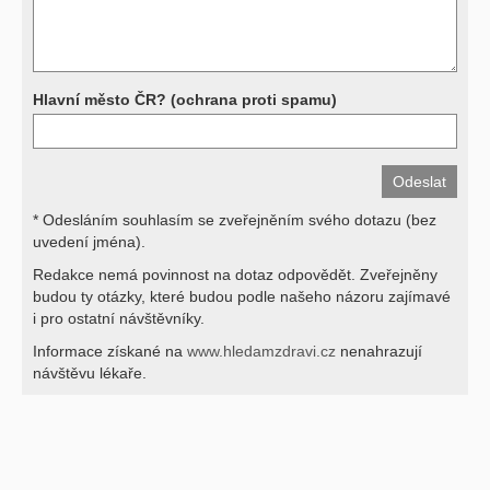
své lékaře.
Děkujeme za pochopení
Hlavní město ČR? (ochrana proti spamu)
* Odesláním souhlasím se zveřejněním svého dotazu (bez
uvedení jména).
Redakce nemá povinnost na dotaz odpovědět. Zveřejněny
budou ty otázky, které budou podle našeho názoru zajímavé
i pro ostatní návštěvníky.
Informace získané na
www.hledamzdravi.cz
nenahrazují
návštěvu lékaře.