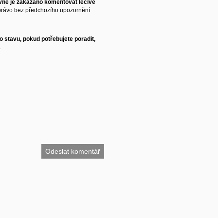
vně je zakázáno komentovat léčivé
právo bez předchozího upozornění
 stavu, pokud potřebujete poradit,
.