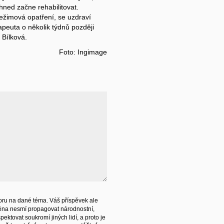
 ihned začne rehabilitovat.
režimová opatření, se uzdraví
apeuta o několik týdnů později
 Bílková.
Foto: Ingimage
ru na dané téma. Váš příspěvek ale
éna nesmí propagovat národnostní,
ektovat soukromí jiných lidí, a proto je