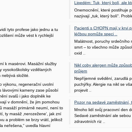
Lipedém: Tuk, který bolí, ale kt
Onemocnění, které postihuje po
nazývají „tuk, který bolí“. Probl
Pacienti s CHOPN mají v krvi pří
 vidí tyto profese jako jednu a tu
léčbou pomůže speci ..
zlišení může vést k rychlejší
Malátnost, poruchy srdečního
smrt – to všechno může způso
oxid ..
první k masérovi. Masážní služby
Nikl coby alergen může způsob
ty vysokoškolsky vzdělaných
průjem
 nebývá složité.
Nepříjemné svědění, zarudlá p
puchýřky. Alergie na nikl se v
po výkonu, regenerační uvolní
projevit ..
 s lávovými kameny zase působí
nění svalů i jako doplněk ke
dávají v domnění, že jim pomohou
Pozor na sedavé zaměstnání, tr
hů masáží primárně neumí, není to
Mnoho lidí svůj pracovní den d
stí, ty masáž ‚nerozežene‘, jak zní
Sedavé zaměstnání ale sebou 
u a problém se brzy vrátí, jelikož
zdravotních riz ..
la neřešena,“ uvedla hlavní