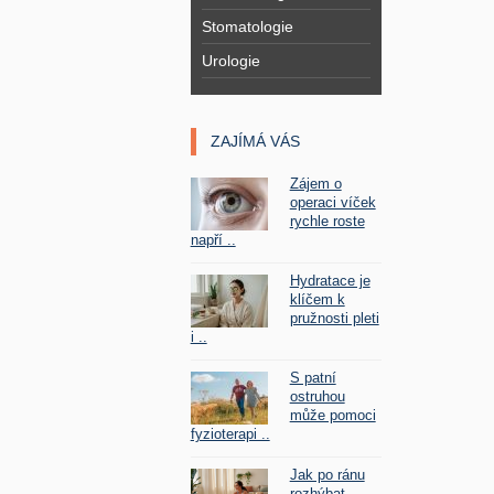
Stomatologie
Urologie
ZAJÍMÁ VÁS
Zájem o
operaci víček
rychle roste
napří ..
Hydratace je
klíčem k
pružnosti pleti
i ..
S patní
ostruhou
může pomoci
fyzioterapi ..
Jak po ránu
rozhýbat