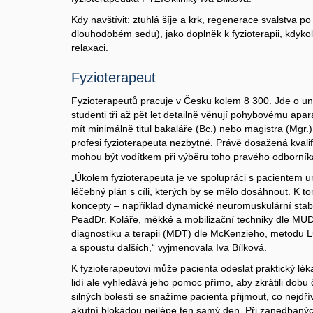
Kdy navštívit: ztuhlá šíje a krk, regenerace svalstva p
dlouhodobém sedu), jako doplněk k fyzioterapii, kdykol
relaxaci.
Fyzioterapeut
Fyzioterapeutů pracuje v Česku kolem 8 300. Jde o uni
studenti tři až pět let detailně věnují pohybovému apa
mít minimálně titul bakaláře (Bc.) nebo magistra (Mgr.)
profesi fyzioterapeuta nezbytné. Právě dosažená kvali
mohou být vodítkem při výběru toho pravého odborník
„Úkolem fyzioterapeuta je ve spolupráci s pacientem ur
léčebný plán s cíli, kterých by se mělo dosáhnout. K 
koncepty – například dynamické neuromuskulární stabil
PeadDr. Koláře, měkké a mobilizační techniky dle MU
diagnostiku a terapii (MDT) dle McKenzieho, metodu 
a spoustu dalších,“ vyjmenovala Iva Bílková.
K fyzioterapeutovi může pacienta odeslat praktický léka
lidí ale vyhledává jeho pomoc přímo, aby zkrátili dob
silných bolestí se snažíme pacienta přijmout, co nejdř
akutní blokádou nejlépe ten samý den. Při zanedbaný