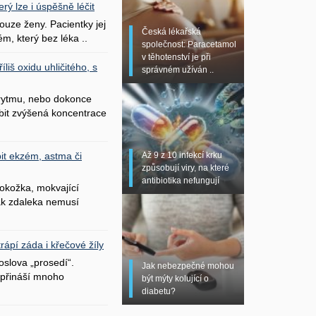
erý lze i úspěšně léčit
uze ženy. Pacientky jej
Česká lékařská
ém, který bez léka ..
společnost: Paracetamol
v těhotenství je při
liš oxidu uhličitého, s
správném užíván ..
 rytmu, nebo dokonce
bit zvýšená koncentrace
Až 9 z 10 infekcí krku
it ekzém, astma či
způsobují viry, na které
antibiotika nefungují
okožka, mokvající
šak zdaleka nemusí
ápí záda i křečové žíly
oslova „prosedí“.
Jak nebezpečné mohou
přináší mnoho
být mýty kolující o
diabetu?