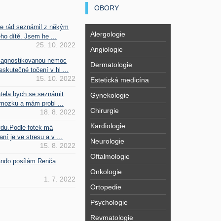
OBORY
se rád seznámil z někým
Alergologie
ho dítě. Jsem he ...
25. 10. 2022
Angiologie
iagnostikovanou nemoc
Dermatologie
kutečné točení v hl ...
15. 10. 2022
Estetická medicína
htela bych se seznámit
Gynekologie
mozku a mám probl ...
Chirurgie
18. 8. 2022
Kardiologie
vdu.Podle fotek má
ní je ve stresu a v ...
Neurologie
15. 8. 2022
Oftalmologie
Fando posílám Renča
Onkologie
1. 7. 2022
Ortopedie
Psychologie
Revmatologie