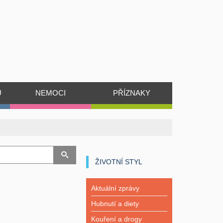
Ů
NEMOCI
PŘÍZNAKY
ŽIVOTNÍ STYL
Aktuální zprávy
Hubnutí a diety
Kouření a drogy