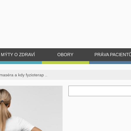
MÝTY O ZDRAVÍ
OBORY
PRÁVA PACIENT
 maséra a kdy fyzioterap ..