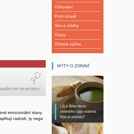
Očkování
Proti únavě
Sex a vztahy
Úrazy
Zdravá výživa
MÝTY O ZDRAVÍ
Lži a fámy okolo
zeleného čaje matcha.
zné emocionální stavy.
Kde je pravda?
plňují radostí, ty nega