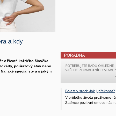
éra a kdy
PORADNA
át v životě každého člověka.
 blokády, poúrazový stav nebo
 Na jaké specialisty a s jakými
Bolest v srdci: Jak ji překonat?
V průběhu života prožíváme rů
Zatímco pozitivní emoce nás na
..