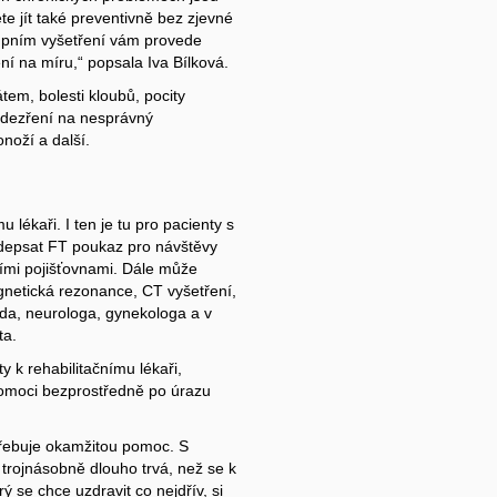
te jít také preventivně bez zjevné
stupním vyšetření vám provede
ní na míru,“ popsala Iva Bílková.
tem, bolesti kloubů, pocity
podezření na nesprávný
noží a další.
u lékaři. I ten je tu pro pacienty s
depsat FT poukaz pro návštěvy
ními pojišťovnami. Dále může
agnetická rezonance, CT vyšetření,
da, neurologa, gynekologa a v
ta.
y k rehabilitačnímu lékaři,
pomoci bezprostředně po úrazu
otřebuje okamžitou pomoc. S
 trojnásobně dlouho trvá, než se k
 se chce uzdravit co nejdřív, si