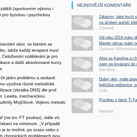
NEJNOVĚJŠÍ KOMENTÁŘE
o zátěži (sportovním výkonu i
i pro fyzickou i psychickou
Zdravím, také bych 
za účelem početí bílé
Zdenek
Od roku 2014 mám d
Meniér občas mám nes
verzitní obor, ve kterém se
Zuzana Větrovcová
rátu, takže každý terapeut musí
. Celoživotní vzdělávání je pro
Ahoj se Karolína a c
fikace a další absolvované kurzy
jsem po krvácení do 
a.
Karolina
čit jádro problému a sestavit
Dobrý den, máte pra
tomu využívá různé metodické
holčička neštovice, pa
izace (zkratka DNS) dle prof.
Lída
Dr. Lewita, mechanickou
Pozdrav z lázní Ti 
Ludmily Mojžíšové, Vojtovu metodu
Renata
ř (na tzv. FT poukaz), stále víc
u čekaní na minimum. „V případě
ív je to možné, po úrazu nebo s
ch chronických problémech jsou