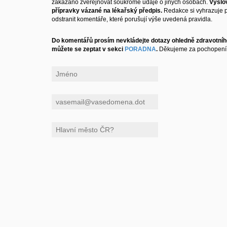
zakázáno zveřejňovat soukromé údaje o jiných osobách.
Výslo
přípravky vázané na lékařský předpis.
Redakce si vyhrazuje 
odstranit komentáře, které porušují výše uvedená pravidla.
Do komentářů prosím nevkládejte dotazy ohledně zdravotního
můžete se zeptat v sekci
PORADNA
.
Děkujeme za pochopení