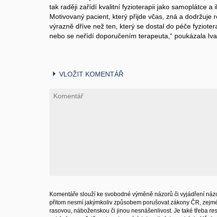
tak raději zařídí kvalitní fyzioterapii jako samoplátce a
Motivovaný pacient, který přijde včas, zná a dodržuje 
výrazně dříve než ten, který se dostal do péče fyzioter
nebo se neřídí doporučením terapeuta,“ poukázala Iva
VLOŽIT KOMENTÁŘ
Komentáře slouží ke svobodné výměně názorů či vyjádření názo
přitom nesmí jakýmkoliv způsobem porušovat zákony ČR, zejm
rasovou, náboženskou či jinou nesnášenlivost. Je také třeba resp