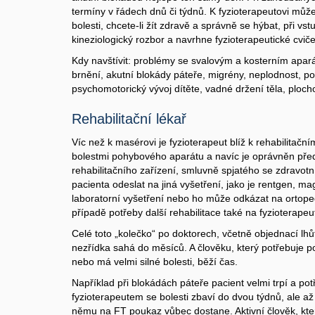
termíny v řádech dnů či týdnů. K fyzioterapeutovi může
bolesti, chcete-li žít zdravě a správně se hýbat, při v
kineziologický rozbor a navrhne fyzioterapeutické cviče
Kdy navštívit: problémy se svalovým a kosterním apará
brnění, akutní blokády páteře, migrény, neplodnost, 
psychomotorický vývoj dítěte, vadné držení těla, plocho
Rehabilitační lékař
Víc než k masérovi je fyzioterapeut blíž k rehabilitačním
bolestmi pohybového aparátu a navíc je oprávněn pře
rehabilitačního zařízení, smluvně spjatého se zdravot
pacienta odeslat na jiná vyšetření, jako je rentgen, m
laboratorní vyšetření nebo ho může odkázat na ortope
případě potřeby další rehabilitace také na fyzioterapeu
Celé toto „kolečko“ po doktorech, včetně objednací lhůt
nezřídka sahá do měsíců. A člověku, který potřebuje 
nebo má velmi silné bolesti, běží čas.
Například při blokádách páteře pacient velmi trpí a p
fyzioterapeutem se bolesti zbaví do dvou týdnů, ale až
němu na FT poukaz vůbec dostane. Aktivní člověk, který