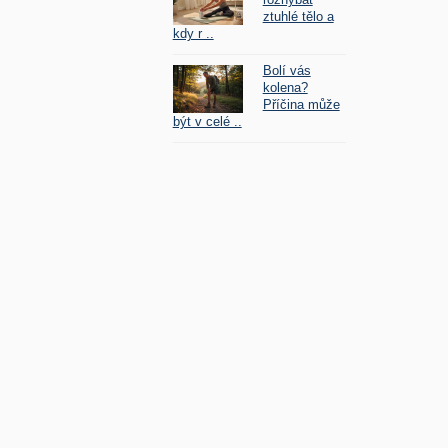
ztuhlé tělo a
kdy r ..
Bolí vás
kolena?
Příčina může
být v celé ..